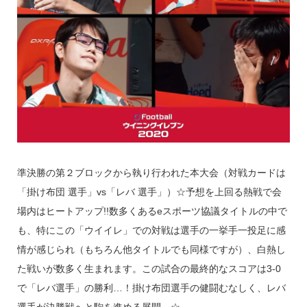
準決勝の第２ブロックから執り行われた本大会（対戦カードは
「掛け布団 選手」vs「レバ 選手」）☆予想を上回る熱戦で会
場内はヒートアップ!!数多くあるeスポーツ協議タイトルの中で
も、特にこの「ウイイレ」での対戦は選手の一挙手一投足に感
情が感じられ（もちろん他タイトルでも同様ですが）、白熱し
た戦いが数多く生まれます。この試合の最終的なスコアは3-0
で「レバ選手」の勝利…！掛け布団選手の健闘むなしく、レバ