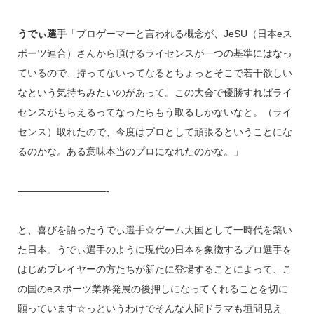
うでぃ選手
「プロゲーマーと言われる概念が、JeSU（日本eス
ポーツ連合）さんから頂けるライセンスが一つの基準にはなっ
ているので、持ってないってなるとちょっとそこで若干欲しい
なという気持ちみたいのがあって。この大会で優勝すればライ
センスがもらえるってなったらもう取るしかないなと。（ライ
センス）取れたので、今度はプロとして頑張るということにな
るのかな。ある意味本当のプロになれたのかな。」
—————————-
と、喜びを語ったうでぃ選手☆ゲーム大国として一時代を築い
た日本。うでぃ選手のように現代の日本を象徴するプロ選手を
はじめプレイヤーの方たちが新たに登場することによって、こ
の国のeスポーツ業界発展の後押しになってくれることを切に
願っています☆っというわけでそんな人間ドラマも垣間見え