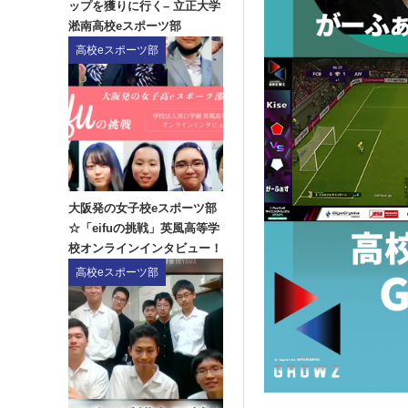
ップを獲りに行く– 立正大学
淞南高校eスポーツ部
高校eスポーツ部
大阪発の女子校eスポーツ部
☆「eifuの挑戦」英風高等学
校オンラインインタビュー！
高校eスポーツ部