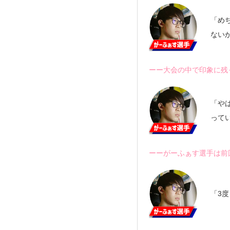
「め
ない
ーー大会の中で印象に残
「や
って
ーーがーふぁす選手は前
「3