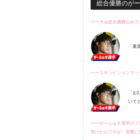
総合優勝のが
ーー大会総合優勝おめで
「素
ーーエキシビションマッ
「お
いて
ーーがーふぁす選手のプ
受けたのですが、実際に