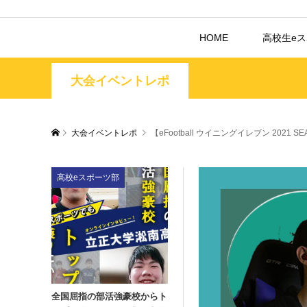
HOME
高校生e
大会イベントレポ
大会イベントレポ
【eFootball ウイニングイレブン 202
高校eスポーツ部
全国屈指の部活強豪校からト