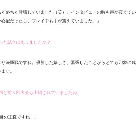
ちゃめちゃ緊張していました（笑）。インタビューの時も声が震えてい
か心配だったし、プレイ中も手が震えていました。」
った試合はありましたか？
はり決勝戦ですね。優勝した嬉しさ、緊張したことからとても印象に残
います。」
回と前々回大会も出場されていましたね。
度目の正直ですね！」