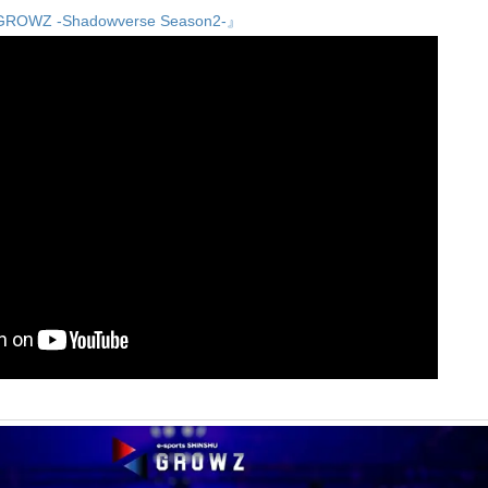
OWZ -Shadowverse Season2-』