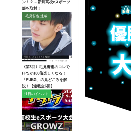
ン！？ – 新川高校eスポーツ
部を取材！
毛見誓也 連載
《第3回》毛見誓也のコレで
FPSが100倍楽しくなる！
「PUBG」の見どころを解
説！【連載全6回】
注目のイベント