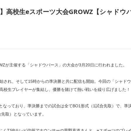
】高校生eスポーツ大会GROWZ【シャドウ
HU GROWZが主催する「シャドウバース」の大会が3月20日に行われました。
開始され、そして15時からの準決勝と共に配信も開始。今回の「シャド
の高校生プレイヤーが集結し、優勝を賭けて熱い戦いを繰り広げました！
となっており、準決勝までの試合は全てBO1形式（1試合先取）で、準
合先取）となっています。
じくTSBテレビ信州アナウンサーの菅野直道さんと、eスポーツのプレ