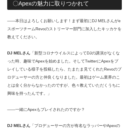
〇Apexの魅力に取りつかれて
――本日はよろしくお願いします！まず最初にDJ MELさんがe
スポーツチームRevoのストリーマー部門に加入したキッカケを
教えてください。
DJ MELさん
「新型コロナウイルスによってDJの講演がなくな
った時、趣味でApexを始めました。そしてTwitterにApexをプ
レイしている様子を投稿したら、たまたま見てくれたRevoのプ
ロデューサーの方と仲良くなりました。最初はゲーム業界のこ
とは全く分からなかったのですが、色々教えていただくうちに
興味を持ったんです。」
――一緒にApexもプレイされたのですか？
DJ MELさん
「プロデューサーの方が有名なラッパーやApexの