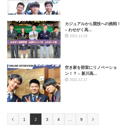
カジュアルから競技への挑戦！
– わせがく高...
2021.12.23
空き家を部室にリノベーショ
ン！？ – 新川高...
2021.12.17
1
2
3
4
…
9

