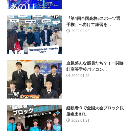
『第4回全国高校eスポーツ選
手権』へ向けて練習を...
2022.02.03
血気盛んな部員たち？！一関修
紅高等学校パソコン...
2022.01.25
経験者０で全国大会ブロック決
勝進出‼ R...
2022.01.21