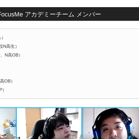
oN FocusMe アカデミーチーム メンバー
ら）
現役N高生）
C、N高OB）
N高OB）
UP）