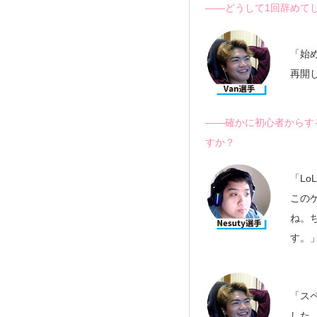
――どうして1回辞めて
「始
再開
――確かに初心者からする
すか？
「L
この
ね。
す。
「ス
した