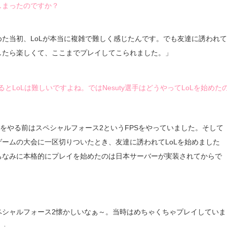
しまったのですか？
めた当初、LoLが本当に複雑で難しく感じたんです。でも友達に誘われ
したら楽しくて、ここまでプレイしてこられました。」
とLoLは難しいですよね。ではNesuty選手はどうやってLoLを始めた
oLをやる前はスペシャルフォース2というFPSをやっていました。そして
ゲームの大会に一区切りついたとき、友達に誘われてLoLを始めました
ちなみに本格的にプレイを始めたのは日本サーバーが実装されてからで
」
ペシャルフォース2懐かしいなぁ～。当時はめちゃくちゃプレイしていま
。」