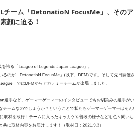
チーム「DetonatioN FocusMe」、その
素顔に迫る！
「League of Legends Japan League」。
のが「DetonatioN FocusMe」(以下、DFM)です。そして先日開催
demy League」ではDFMからアカデミーチームが出場しました。
選手、van選手など、ゲーマーゲーマーのインタビューでもお馴染みの選手が
なチームなのでしょうか？ということで私たちゲーマーゲーマーはそん
ムに取材を敢行！チームに入ったキッカケや普段の様子などを色々聞いち
共に取材内容をお届けします！（取材日：2021.9.3）