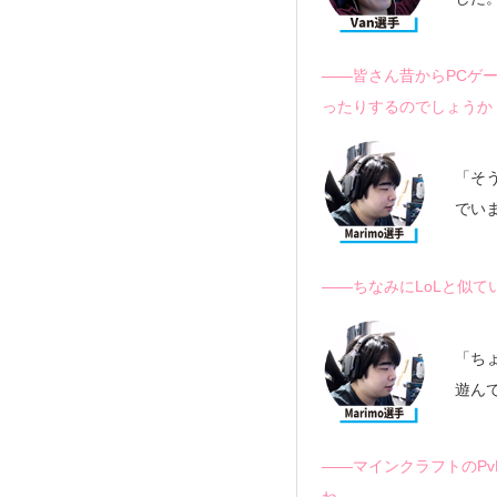
――皆さん昔からPCゲー
ったりするのでしょうか
「そ
でい
――ちなみにLoLと似て
「ち
遊ん
――マインクラフトのP