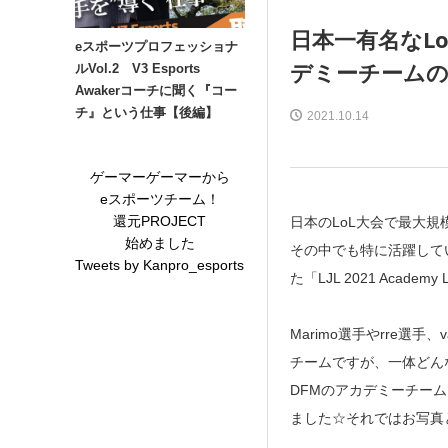
日本一有名なLoL
eスポーツプロフェッショナ
デミーチームの
ルVol.2 V3 Esports
Awakerコーチに聞く『コー
チ』という仕事【後編】
2021.10.14
ゲーマーゲーマーから
eスポーツチーム！
還元PROJECT
日本のLoL大会で最大規模を誇る
始めました
その中でも特に活躍している
Tweets by Kanpro_esports
た「LJL 2021 Aca
Marimo選手やrre
チームですが、一体どん
DFMのアカデミーチー
ました☆それではお写真と