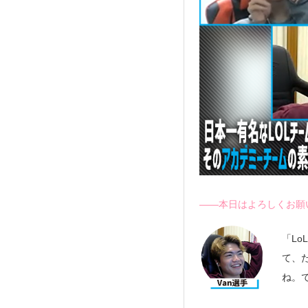
――本日はよろしくお願
「L
て、
ね。