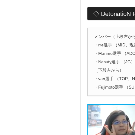
◇ Detonati
メンバー（上段左か
・rre選手 （MID、
・Marimo選手 （AD
・Nesuty選手 （JG）
（下段左から）
・van選手 （TOP、
・Fujimoto選手 （S