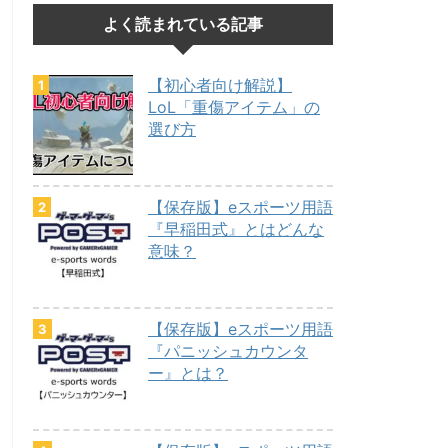
よく読まれている記事
【初心者向け解説】
LoL「重傷アイテム」の
選び方
【保存版】eスポーツ用語
『早稲田式』とはどんな
意味？
【保存版】eスポーツ用語
『パニッシュカウンタ
ー』とは？