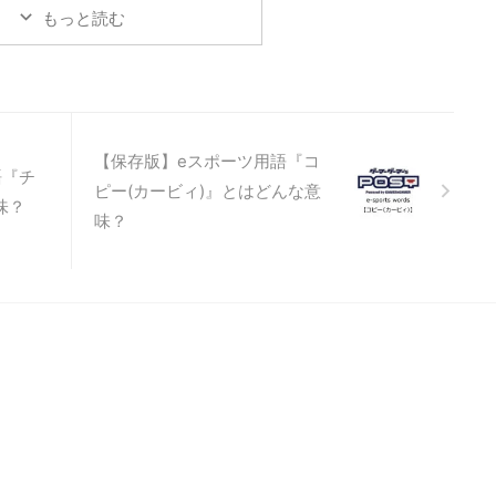
に『League of Legends』
もっと読む
グ・オブ・レジェンド、LoL）
MOBAではたくさんの種類の
デバフが存在するのでなじみ
が多いかもしれませんね。そ
Apex Legends』（エーペッ
ジェンズ）、『ウマ娘』など
タイトル、ジャンルで使われ
【保存版】eスポーツ用語『コ
語『チ
なので、 バフ（buff） キャラ
ピー(カービィ)』とはどんな意
にステータス（能力や体力な
味？
味？
本設定）要素がある色々なゲ
中で、そのステー ...