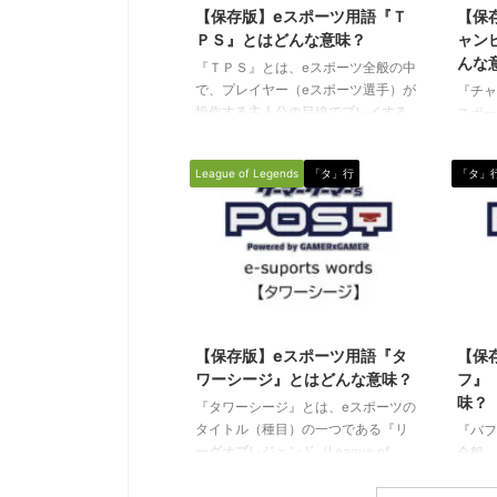
【保存版】eスポーツ用語『Ｔ
【保
ＰＳ』とはどんな意味？
ャン
んな
『ＴＰＳ』とは、eスポーツ全般の中
で、プレイヤー（eスポーツ選手）が
『チャ
操作する主人公の目線でプレイする
スポー
ゲーム種目（タイトル）に関して使
である
われる専門用語です。（下に続く）
（Lea
League of Legends
「タ」行
「タ」
ＴＰＳ（ティーピーエス） 三人称視
の中で
点で行われるシューティングゲーム
ンピオ
（戦争や戦闘をテーマとしたゲーム
味合い
全般）のことを指す言葉で、Third
者」と
Person Shooter（サードパーソンシ
LoL
ューター）の略です。 FPS（First
キャラ
person shooter）とは異なり、プレ
チャン
2020/3/14
イヤーが第三者目線でゲームの主人
購入す
【保存版】eスポーツ用語『タ
【保
公やキャラクターを操作するという
ャンピ
ワーシージ』とはどんな意味？
フ』
視点の違い ...
ありま
味？
できる
『タワーシージ』とは、eスポーツの
タイトル（種目）の一つである『リ
『バフ
ーグオブレジェンド（League of
全般、
Legends／通称LoL）』の中で使われ
ル）に
る専門用語です。（下に続く） タワ