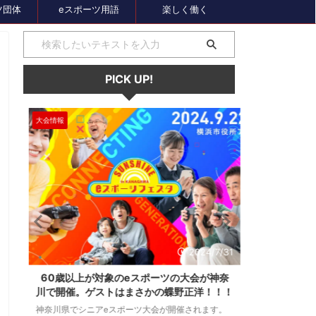
ツ団体
eスポーツ用語
楽しく働く
PICK UP!
大会情報
セール、クーポン
1
2024/7/31
ス
60歳以上が対象のeスポーツの大会が神奈
セガのサマー
し
川で開催。ゲストはまさかの蝶野正洋！！！
オーバーロー
神奈川県でシニアeスポーツ大会が開催されます。