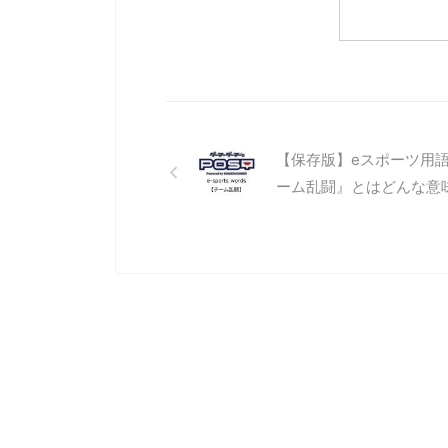
す。 特
ーシージ（Tower siege） シージと
（リー
いう単語自体は「包囲」という英語
などの
の意味があります。 一般的にも、ま
バフ、
た他のゲームなどでも、よく使われ
深い人
る言葉です！ この『タワーシージ』
のほか『
という言葉は、LoLの中で良く使われ
クスレ
る言葉で、敵タワーやタワーシール
様々な
【保存版】eスポーツ用
ドを破壊するために集団で包囲し、
る言葉
そのタワーを防衛しようとする敵チ
クター
ーム乱闘』とはどんな意
ャンピオンを倒す事、 ...
どの基
ームの