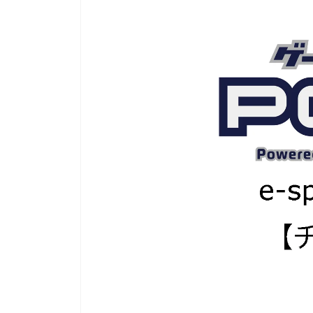
『牧場物語』から派生した人気シリーズ『ルーンフ
にてゲーマーゲーマーを
ァクトリー』の展覧会が開催中です。 期間は
GameLensさんでは、
7/26(金)～8/4(日)の10日間のみなので、ファンの方
含む様々なハードのデバ
はお見逃しなく！繊細なタッチで描かれた魅力的な
トリーマーが使用してい
キャラクターのグッズを手に入れる貴重なチャンス
す。加えて、プロゲーマ
ですよ。 ゲームのDL版も7月末までセール中なの
など細かいことまで網羅し
で、イラストを見て気になった人はこの機会にプレ
デバイスを検討するとき
イしてみてください！ （以下、リリース内容をその
り、設定を試してみたり
まま掲載しています） 大人気ゲーム『ルーンファク
てはいかがでしょうか。 ▼G
トリー』の魅力を感じる！「ルーンファクトリー展/
https://mediator- ...
崎美奈子 WORKS」が有楽町 ...