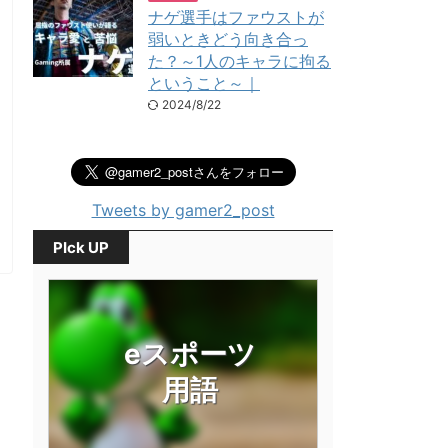
ナゲ選手はファウストが
弱いときどう向き合っ
た？～1人のキャラに拘る
ということ～｜
2024/8/22
Tweets by gamer2_post
PIck UP
eスポーツ
用語