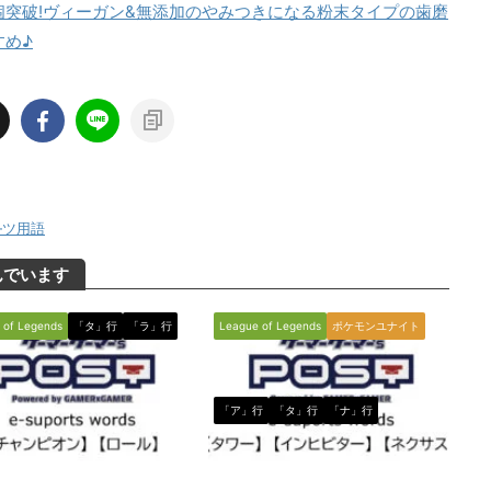
万個突破!ヴィーガン&無添加のやみつきになる粉末タイプの歯磨
すめ♪
―ツ用語
んでいます
 of Legends
「タ」行
「ラ」行
League of Legends
ポケモンユナイト
「ア」行
「タ」行
「ナ」行
2020/8/4
2021/7/29