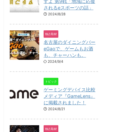
すよ 第9戦「地域に応援
されるeスポーツの話」
2024/8/28
独占取材
名古屋のダイニングバー
eGaoで、ゲームもお酒
も、チャーハンも。
2024/9/4
トピック
ゲーミングデバイス比較
メディア『GameLens』
に掲載されました！
2024/8/21
独占取材