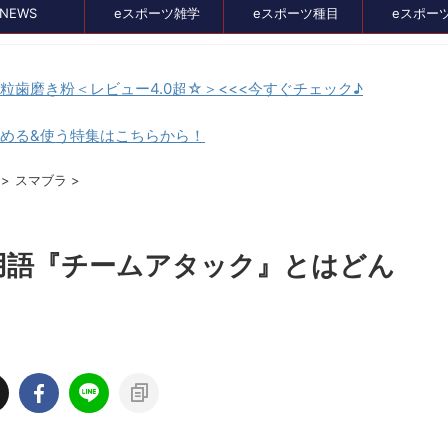
NEWS
eスポーツ雑学
eスポーツ種目
eスポー
顆粒歯磨き粉＜レビュー4.0超☆＞<<<今すぐチェック♪
貯める&使う特集はこちらから！
セール、クーポン情報
>
スマブラ
>
用語『チームアタック』とはどん
2024/8/21
2024/7/3
イス比較メディア
バンナムのゲームのDL版がセール中。オ
』に掲載されました！
スメタイトルを4つピックアップしてみま
た
イト、GameLensさん