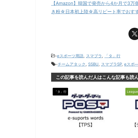
【Amazon】韓国で発売から4か月で3
き粉☆日本初上陸☆高リピート率でおす
-
eスポーツ用語
,
スマブラ
,
「タ」行
-
チームアタック
,
SSBU
,
スマブラSP
,
eスポ
この記事を読んだ人はこんな記事も読
「タ」行
League
2020/3/7