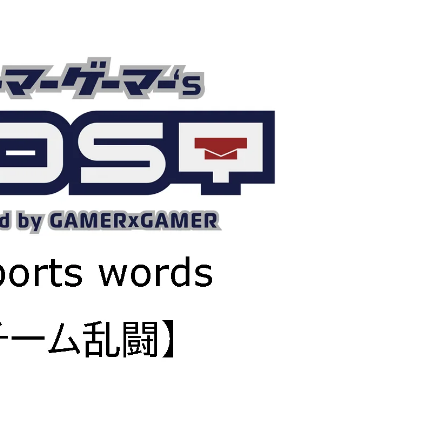
紹介していただきました！
バンナムのゲームのDL版がセール中です。 DLが主
PCに限らず家庭用ゲーム機を
流になりつつある昨今、セールするとお得感から
イスや、プロゲーマーやス
みゲーしてしまいがちな人も多いはず。というこ
るデバイスを紹介していま
で、今回は1年後、2年後に遊んでも楽しめるよう
ーのマウス感度やキー設定
タイトルを独自にピックアップしてみました。（
ていますよ。 何か新しい
似したゲームや続編が出にくいゲーム、長く遊べ
や、新しい環境を構築した
ゲーム、定番ゲーム） 注目タイトル ◆『LITTLE
したいときに参考にしてみ
NIGHTMARES-リトルナイトメア-１＆２セット』
ameLens
(Switch） ２Dアクションホラーゲームの2作のセ
トです。 ◆『鉄拳8 Deluxe Edition』（PS5） ...