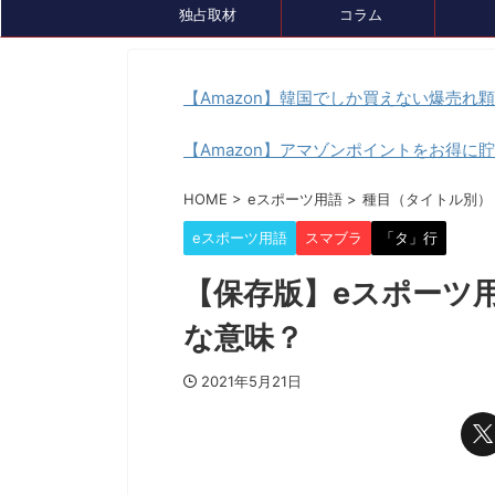
独占取材
コラム
【Amazon】韓国でしか買えない爆売れ
【Amazon】アマゾンポイントをお得に
イベント情報
セール、クーポン情報
トピック
HOME
>
eスポーツ用語
>
種目（タイトル別）
eスポーツ用語
スマブラ
「タ」行
【保存版】eスポーツ
な意味？
2021年5月21日
2024/7/26
『ルンファク』展が8/4(日)まで開催中！ゲ
ゲーミングデバ
ームDL版も7月末まで最大50％OFFセール
『GameLens
中です
様々なデバイスを紹介するサ