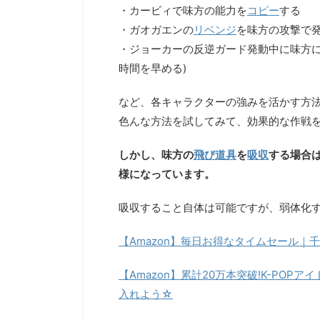
・カービィで味方の能力を
コピー
する
・ガオガエンの
リベンジ
を味方の攻撃で
・ジョーカーの反逆ガード発動中に味方に
時間を早める)
など、各キャラクターの強みを活かす方
色んな方法を試してみて、効果的な作戦
しかし、味方の
飛び道具
を
吸収
する場合
様になっています。
吸収すること自体は可能ですが、弱体化
【Amazon】毎日お得なタイムセール｜千
【Amazon】累計20万本突破!K-PO
入れよう☆