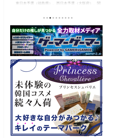
東日本予選（福島県）、西日本予選（大阪府）、関
セガの最新作、
積
東予選（神奈川県）の優勝者3名が決勝大会（神奈
注目なのが初の
と
川県）に進出するという本格仕様。ご当地キャラク
ロード』。本作
な
ターによる対戦も見られるとのことなので、家族で
らの評価が高く
類
楽しめるイベントになっているようです。 ちなみ
麗なグラフィッ
る
に、ゲストのプロレスラーである蝶野正洋さんは今
売されたばかり
年60歳になるそうです。トークセッションに登場し
す！ 「セガ 
ますよ。 この記事のポイント ・大会参加者は60歳
ーロード』登場
ッ
以上 ・3地区で予選あり。予選は8月24日、25日と9
ロード』もセー
月22日。本戦は9月22日（事前エ ...
PlayStatio
て販売中の一部Pla 