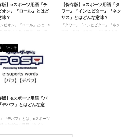
存版】eスポーツ用語『チ
【保存版】eスポーツ用語『タ
ピオン』『ロール』とはど
ワー』『インヒビター』『ネク
意味？
サス』とはどんな意味？
ンピオン』『ロール』とは、e
『タワー』『インヒビター』『ネク
ツのタイトル（種目）の一つ
サス』とは、eスポーツのタイトル
『リーグオブレジェンド
（種目）の一つである『リーグオブ
gue of Legends／通称LoL）』
レジェンド（League of Legends／
行
「ハ」行
使われる専門用語です。 チャ
通称LoL）』の中で使われる専門用語
ン（Champion） 一般的な意
です。 タワー（Tower） 相手チーム
としては「優勝者」とか「王
の本拠地であるネクサスを守るのが
いう意味でも使われますが、
『タワー』です。 各レーンやネクサ
の中では、プレイヤーが操作する
スに、敵方のミニオンやチャンピオ
クターを意味します。 また、
ンが近づいてくると自動的に攻撃し
ピオンは、ゲーム内の通貨で
ます。 画像出典：
2022/6/6
るシステムとなっており、チ
https://jp.leagueoflegends.com/ja-
存版】eスポーツ用語『バ
オンごとに設定された値段が
jp/ インヒビター（Inhibitor) インヒ
『デバフ』とはどんな意
す。 LoLでプレイヤーが操作
ビターは各レーンの味方陣 ...
チャンピオンは実に ...
』『デバフ』とは、eスポーツ
様々なゲーム種目（タイト
関して使われる専門用語で