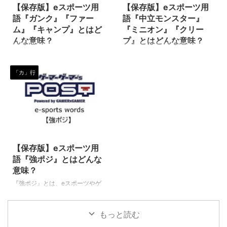
特にFPSやTPSにおいて使われる
日本のゲームシーンにとって欠か
【保存版】eスポーツ用
【保存版】eスポーツ用
ことが多いようです。 様々な種
せない存在と言えるほど熱狂的な
語『ガンク』『ファー
語『中立モンスター』
目（タイトル）やゲームで使用さ
ファンを有するゲームのメインカ
ム』『キャンプ』とはど
『ミニオン』『クリー
れるワードなので、色々な使われ
テゴリーの一つですね！ ただ、
んな意味？
プ』とはどんな意味？
方がされますが、例えば… ソロキ
比較的古くからのゲームプレイヤ
『ガンク』『キャンプ』とは、e
『中立モンスター』『ミニオン』
ル キル数 ダブルキル 連続キル フ
ーに偏る傾向はある様で、最近の
スポーツのタイトル（種目）の一
『クリープ』とは、eスポーツの
ァーストキル キ ...
若いeスポーツ選手（プレイ ...
「カ」行
つである『リーグオブレジェンド
タイトル（種目）の一つである
（League of Legends／通称
『リーグオブレジェンド
LoL）』の中で使われる、特に
（League of Legends／通称
「ジャングル（jg）」に関わる専
LoL）』の中で使われる専門用語
門用語です。 『ポケモンユナイ
です。 中立モンスター 敵にも味
ト』などのMOBAでもよく使われ
方にも属さない、ジャングル内の
2020/11/10
る言葉なので、この機会に覚えち
モンスターを指します。 森の中
ゃいましょう！ ガンク（Gank）
に配置される中立のモンスター
【保存版】eスポーツ用
『ガンク』のもともとの意味は
は、ジャングラーが狩ることによ
語『強ポジ』とはどんな
「盗む」という英語です。
って、経験値やゴールドを取得す
意味？
LoL（リーグオブレジェンドにお
ることかできます。 また、特定
『強ポジ』とは、eスポーツやゲ
いて、この「ガンク」という言葉
のモンスターを狩ることによっ
ームのプレイヤーの間で多く使わ
の意味は、『チャンピオン同士が
て、バフ（赤バフや青バフなど）
れる専門用語です。（下に続く）
レーン争いをしているところに忍
を手に入れる事が出来ます。 ミ
もっと読む
強ポジ 強ポジは、ゲームやeスポ
び寄り、奇襲 ...
ニオン（minion） ネク ...
ーツ種目の種類によって、また、