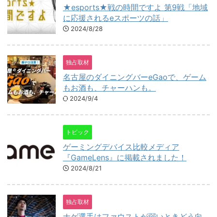
★esports★戦の時間ですよ 第9戦「地域
に応援されるeスポーツの話」
2024/8/28
独占取材
名古屋のダイニングバーeGaoで、ゲーム
もお酒も、チャーハンも。
2024/9/4
トピック
ゲーミングデバイス比較メディア
『GameLens』に掲載されました！
2024/8/21
独占取材
ナゲ選手はファウストが弱いときどう向