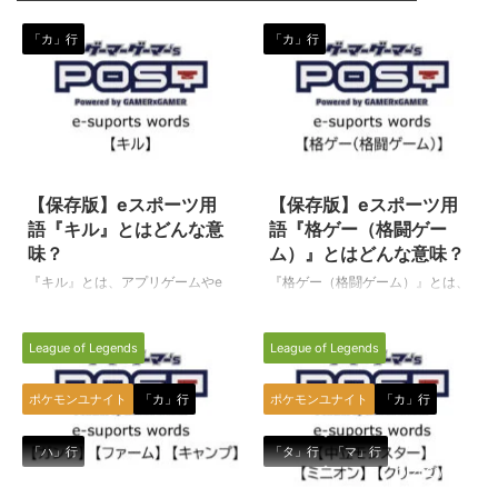
「カ」行
「カ」行
2020/3/10
2024/1/26
【保存版】eスポーツ用
【保存版】eスポーツ用
語『キル』とはどんな意
語『格ゲー（格闘ゲー
味？
ム）』とはどんな意味？
『キル』とは、アプリゲームやe
『格ゲー（格闘ゲーム）』とは、
スポーツ種目（ゲームタイトル）
eスポーツ全般、そして広く一般
全般の中で使われる専門用語で
的にも用いられるゲーム関連の用
League of Legends
League of Legends
す。（下に続く） キル 対戦ゲー
語として使われています。（下に
ムやeスポーツ種目（ゲームタイ
続く） 格ゲー（格闘ゲーム） 格
トル）で敵を倒すことを、英語の
闘技もしくはそれに準ずるものを
ポケモンユナイト
「カ」行
ポケモンユナイト
「カ」行
Kill（殺す、倒す）を語源とし
テーマとした対戦型格闘ゲームの
て、eスポーツ選手（プレイヤ
総称です。 原則として対戦は1対
「ハ」行
「タ」行
「マ」行
ー）やゲーマーの間で使われてい
1で行われるゲームの事を指しま
2022/1/28
2021/7/29
るスラング（俗語）の一種です。
す。 とにかく格ゲーといえば、