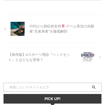
シーンによって、具体的な意味が
様々に変化します。 つまり、特
定のキャラクターにとって非常に
有利な場所（もしくはシチュエー
ション）の事を指します。 プレ
10代から熱狂的支持
ゲーム実況の先駆
イヤーの方々の使い方を見ている
者”兄者弟者”を徹底解剖
と、ＭＡＰ上の物理的な場所を指
すことが多いようです。 たとえ
ばではありますが… デッドバイデ
イライト（Dead by Daylight／通
称DBD） 第五人格 スプラトゥー
【保存版】eスポーツ用語『ヘッドセッ
ン（ ...
ト』とはどんな意味？
PICK UP!