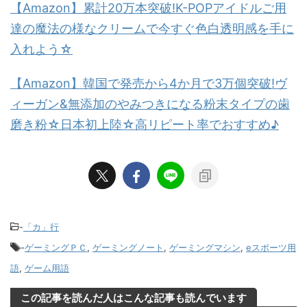
【Amazon】累計20万本突破!K-POPアイドルご用
達の魔法の様なクリームで今すぐ色白透明感を手に
入れよう☆
【Amazon】韓国で発売から4か月で3万個突破!ヴ
ィーガン&無添加のやみつきになる粉末タイプの歯
磨き粉☆日本初上陸☆高リピート率でおすすめ♪
-
「カ」行
-
ゲーミングＰＣ
,
ゲーミングノート
,
ゲーミングマシン
,
eスポーツ用
語
,
ゲーム用語
この記事を読んだ人はこんな記事も読んでいます