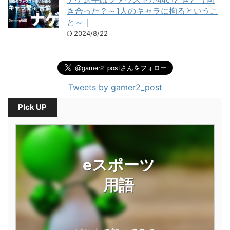
き合った？～1人のキャラに拘るというこ
と～｜
2024/8/22
Tweets by gamer2_post
PIck UP
eスポーツ
用語