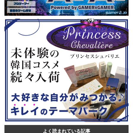
要チェックで
２セット』
なるそうです。トークセッションに登
ル」に『ユ
ョンホラーゲー
場しますよ。 この記事のポイント ・
登場！『龍
◆『鉄拳8
大会参加者は60歳以上 ・3地区で予
リロード』も
...
選あり。予選は8月24日、25日と9月
は、PlaySta
22日。本戦は9月22日（事前エ ...
ンドーeショ
...
よく読まれている記事