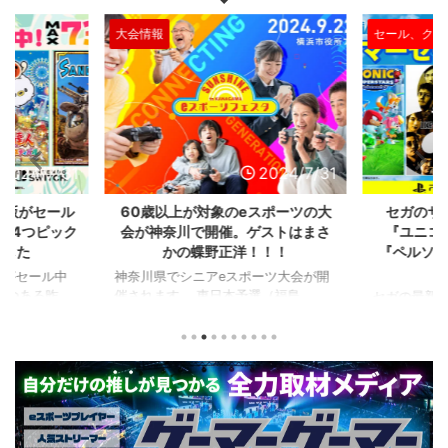
大会情報
セール、クー
2024/7/31
2024/7/31
L版がセール
60歳以上が対象のeスポーツの大
セガのサ
を4つピック
会が神奈川で開催。ゲストはまさ
『ユニコ
ました
かの蝶野正洋！！！
『ペルソナ
版がセール中
神奈川県でシニアeスポーツ大会が開
つつある昨
催されます。 東日本予選（福島
セガの最新作
から積みゲー
県）、西日本予選（大阪府）、関東予
中です。 特
いはず。とい
選（神奈川県）の優勝者3名が決勝大
となる『ユ
、2年後に遊ん
会（神奈川県）に進出するという本格
ド』。本作
トルを独自に
仕様。ご当地キャラクターによる対戦
ファンから
た。（類似し
も見られるとのことなので、家族で楽
や編成や育
いゲーム、長
しめるイベントになっているようで
クなどが話題
ーム） 注目
す。 ちなみに、ゲストのプロレスラ
売されたば
GHTMARES-
ーである蝶野正洋さんは今年60歳に