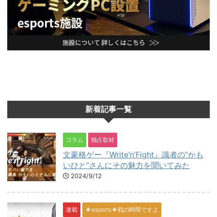
新着記事一覧
コラム
独占取材
文豪格ゲー『Write’n’Fight』識者の”かも
いひと”さんにその魅力を聞いてみた
2024/9/12
連載
★esports★戦の時間ですよ