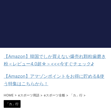
【Amazon】韓国でしか買えない爆売れ顆粒歯磨き
粉＜レビュー4.0超☆＞<<<今すぐチェック♪
【Amazon】アマゾンポイントをお得に貯める&使
う特集はこちらから！
HOME
>
eスポーツ用語
>
eスポーツ全般
>
「カ」行
>
「カ」行