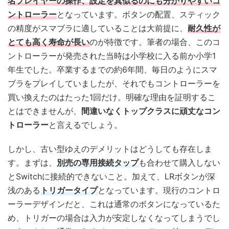
名プレイヤーの操作、設定を真似るのにも分かりやすいコ
ントローラー
となっています。ボタンの配置、スティック
の精度がスマブラに適していることは大前提に、
耐久性が
とても高く寿命が長い
のが特徴です。筆者の場合、このコ
ントローラーが発売された当時は小学校に入る前か小学1
年生でした。卒業するまでの約6年間、毎日のようにスマ
ブラをプレイしていましたが、それでもコントローラーを
買い換えたのはたった1回だけ。明確な理由を証明するこ
とはできませんが、
間違いなくトップクラスに頑丈なコン
トローラー
と言えるでしょう。
しかし、古い型ゆえのデメリットはどうしても存在しま
す。まずは、
別売の専用接続タップ
も合わせて購入しない
とSwitchに接続的できないこと。加えて、LRボタンが深
浅のある
トリガータイプ
となっています。現行のコントロ
ーラーデザインだと、これは通常のボタンになっているた
め、トリガーの場合は入力が安定しなくなってしまうでし