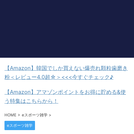
【Amazon】韓国でしか買えない爆売れ顆粒歯磨き
粉＜レビュー4.0超☆＞<<<今すぐチェック♪
【Amazon】アマゾンポイントをお得に貯める&使
う特集はこちらから！
HOME
>
eスポーツ雑学
>
eスポーツ雑学