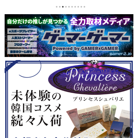
いはず。とい
選（神奈川県）の優勝者3名が決勝大
となる『ユ
、2年後に遊ん
会（神奈川県）に進出するという本格
ド』。本作
トルを独自に
仕様。ご当地キャラクターによる対戦
ファンから
た。（類似し
も見られるとのことなので、家族で楽
や編成や育
いゲーム、長
しめるイベントになっているようで
クなどが話題
ーム） 注目
す。 ちなみに、ゲストのプロレスラ
売されたば
GHTMARES-
ーである蝶野正洋さんは今年60歳に
要チェックで
２セット』
なるそうです。トークセッションに登
ル」に『ユ
ョンホラーゲー
場しますよ。 この記事のポイント ・
登場！『龍
◆『鉄拳8
大会参加者は60歳以上 ・3地区で予
リロード』も
...
選あり。予選は8月24日、25日と9月
は、PlaySta
22日。本戦は9月22日（事前エ ...
ンドーeショ
...