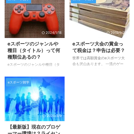
の権利に持ち主はいません。 つ
か？？ 最近ではＴＶをはじめと
まり、基本的には誰でも主催出来
する色々なメディアで取り上げら
るモノではあるのです。 例え
れることも多くなってきたので、
ば、学園祭でのeスポーツ大会
多くの方が一度くらいは耳にした
や、ＴＶ番組のコンテンツとして
コトがある言葉かと思います。
2024/1/18
2019/9/10
のゲーム大会もそうです。 た
そんなeスポーツとは何を指すの
だ、規模が大きくなり商業化、興
か、簡単に解説させていただきま
eスポーツのジャンルや
eスポーツ大会の賞金っ
行化させるためには、法律やゲー
すので、よろしくお願いいたしま
種目（タイトル）って何
て税金は？申告は必要？
ムのライセンスの問題など様々な
す♪ eスポーツとは何の略？ eス
種類位あるの？
世界では高額賞金のeスポーツ大
課題が出てくるため、そういった
ポーツは「エレクトロニックスポ
会も沢山あります。 一流のゲー
eスポーツのジャンルや種目（タ
枠組みやインフラ、権利関係、法
ーツ」の略（＝electronic sports
マーになると億単位の獲得賞金を
イトル）って、いったいどれくら
律関係を整備するための団体など
＝esports）です。 意味合いとし
荒稼ぎするスタープレーヤーもい
いあるのでしょうか？ 今回はそ
の運 ...
...
るんですね♪ もちろん日本人のプ
eスポーツ雑学
んな疑問にお答えするために、簡
ロゲーマーの中には、スポンサー
単にまとめてみました。 ジャン
からの契約収入だけでなく、大会
ルは主に７つにわけられます♪ e
の賞金を稼ぎ出す人は多くいま
スポーツは全世界で急速に人気を
す。 そんな中、貴方がもし、気
高めています。 日本のeスポーツ
軽な気持ちで参加した大会で優勝
はまだまだ後進国と言われていま
2020/3/9
してしまったら… 高額の賞金があ
すが、それでも徐々に盛り上がり
る日突然舞い込んで来たら… 夢が
を魅せつつあり、ＴＶなどでも
【最新版】現在のプロゲ
ありますよね～♪ でも浮かれてば
「eスポーツ」というワードや、
ーマー環境は？ライセン