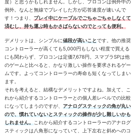
度）と思うかもしれません。しかし、プロコンは例外中の
例外。なんと無線でプレイした方が応答速度が速いんで
す！つまり、
プレイ中にケーブルでごちゃごちゃしなくて
済むし、持ち運ぶ時もかさばらないのでとっても便利。
デメリットは、シンプルに
値段が高いこと
です。他の推奨
コントローラーが高くても5,000円もしない程度で買える
にも関わらず、プロコンは定価7,678円。スマブラSPは他
のゲームと比べると、かなり激しい操作を要求されるゲー
ムです。よってコントローラーの寿命も短くなってしまい
ます。
それを考えると、結構なデメリットですよね。加えて、こ
れから紹介するコントローラーとの個人差レベルでの比較
になってしまうのですが、
アナログスティックの角が丸い
ので、慣れていないとスティックの操作が少し難しいかも
しれません。
これから紹介するコントローラーのアナログ
スティックは八角形になっていて、上下左右と斜めへのコ