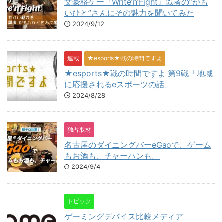
文豪格ゲー『Write’n’Fight』識者の”かも
いひと”さんにその魅力を聞いてみた
2024/9/12
連載
★esports★戦の時間ですよ
★esports★戦の時間ですよ 第9戦「地域
に応援されるeスポーツの話」
2024/8/28
独占取材
名古屋のダイニングバーeGaoで、ゲーム
もお酒も、チャーハンも。
2024/9/4
トピック
ゲーミングデバイス比較メディア