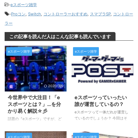
-
eスポーツ雑学
-
Proコン
,
Switch
,
コントローラーおすすめ
,
スマブラSP
,
コントロー
ラー
この記事を読んだ人はこんな記事も読んでいます
eスポーツ雑学
eスポーツ雑学
2020/3/9
2025/3/15
今世界中で大注目！「e
eスポーツっていったい
スポーツとは？」…を分
誰が運営しているの？
かり易く解説☆彡
eスポーツって一体だれが運営し
ているのでしょうか？ 今回はそ
話題の『eスポーツ』ですが、ど
のあたりを少し解説させていただ
こからどこまでがeスポーツで、
きます。 基本的には… 複数人数
何がeスポーツではないゲームに
で対戦を行う根本的なeスポーツ
eスポーツ雑学
eスポーツ雑学
なるのか…？ 皆さんご存知です