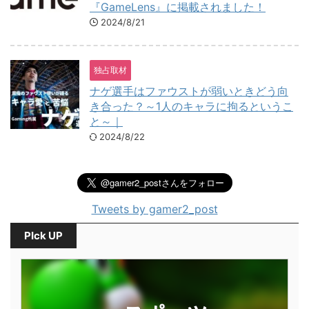
『GameLens』に掲載されました！
2024/8/21
独占取材
ナゲ選手はファウストが弱いときどう向
き合った？～1人のキャラに拘るというこ
と～｜
2024/8/22
Tweets by gamer2_post
PIck UP