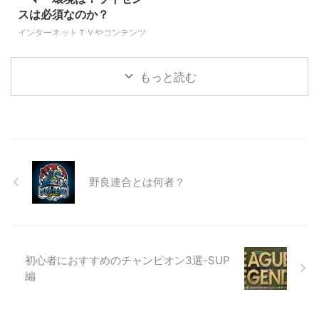
かりはいられません！！ そうで
eスポーツの種目、タイトルが話
スは必須なのか？
す、収入の申告と税金の支払いを
題に上がることも出てきました。
インターネットＴＶやコンテンツ
忘れては後で後悔すること
世界中の人たちが参加しているの
だけでなく、民放ＴＶ番組などで
に、、、汗 今回は賞金収入に関
で、当然私たちが知らないゲーム
も徐々に取り上げられる事が増え
...
から、日本でも人気のゲーム ...
もっと読む
てきたeスポーツ。 これからどん
どん盛り上がりを見せてくること
間違いなしですね！ とはいえま
だまだプロゲーマーや一般ゲーマ
ーを取り巻く環境はとにかく情報
不足。 今回はそんなプロゲーマ
ーやゲーマーを取り巻く２０２０
年における環境についてお話で
野良連合とは何者？
す。 プロゲーマーって？ プロゲ
ーマーというのは、職業としてゲ
ーマーを行っている人の事を指し
ます。 つまり、大会などに参加
し、報酬や賞金を獲得している人
初心者におすすめのチャンピオン3選-SUP
たちの事なんですね！ eスポ ...
編