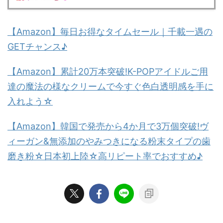
【Amazon】毎日お得なタイムセール｜千載一遇の
GETチャンス♪
【Amazon】累計20万本突破!K-POPアイドルご用
達の魔法の様なクリームで今すぐ色白透明感を手に
入れよう☆
【Amazon】韓国で発売から4か月で3万個突破!ヴ
ィーガン&無添加のやみつきになる粉末タイプの歯
磨き粉☆日本初上陸☆高リピート率でおすすめ♪