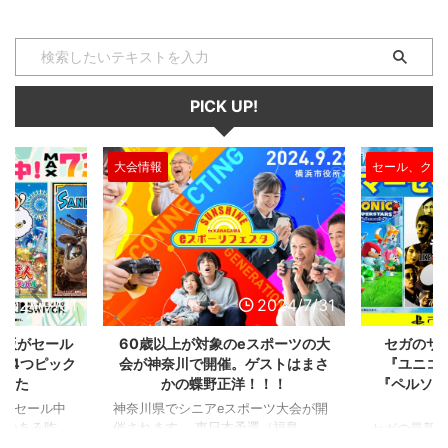
PICK UP!
大会情報
セール、クー
2024/7/31
2024/7/31
L版がセール
60歳以上が対象のeスポーツの大
セガのサ
を4つピック
会が神奈川で開催。ゲストはまさ
『ユニコ
ました
かの蝶野正洋！！！
『ペルソナ
版がセール中
神奈川県でシニアeスポーツ大会が開
つつある昨
催されます。 東日本予選（福島
セガの最新作
から積みゲー
県）、西日本予選（大阪府）、関東予
中です。 特