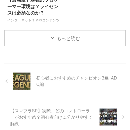
ありますよね～♪ でも浮かれてば
「eスポーツ」というワードや、
ーマー環境は？ライセン
かりはいられません！！ そうで
eスポーツの種目、タイトルが話
スは必須なのか？
す、収入の申告と税金の支払いを
題に上がることも出てきました。
インターネットＴＶやコンテンツ
忘れては後で後悔すること
世界中の人たちが参加しているの
だけでなく、民放ＴＶ番組などで
に、、、汗 今回は賞金収入に関
で、当然私たちが知らないゲーム
も徐々に取り上げられる事が増え
...
から、日本でも人気のゲーム ...
もっと読む
てきたeスポーツ。 これからどん
どん盛り上がりを見せてくること
間違いなしですね！ とはいえま
だまだプロゲーマーや一般ゲーマ
ーを取り巻く環境はとにかく情報
不足。 今回はそんなプロゲーマ
ーやゲーマーを取り巻く２０２０
初心者におすすめのチャンピオン3選-AD
年における環境についてお話で
C編
す。 プロゲーマーって？ プロゲ
ーマーというのは、職業としてゲ
ーマーを行っている人の事を指し
ます。 つまり、大会などに参加
し、報酬や賞金を獲得している人
【スマブラSP】実際、どのコントローラ
たちの事なんですね！ eスポ ...
ーがおすすめ？初心者向けに分かりやすく
解説