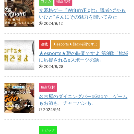
コラム
独占取材
文豪格ゲー『Write’n’Fight』識者の”かも
いひと”さんにその魅力を聞いてみた
2024/9/12
連載
★esports★戦の時間ですよ
★esports★戦の時間ですよ 第9戦「地域
に応援されるeスポーツの話」
2024/8/28
独占取材
名古屋のダイニングバーeGaoで、ゲーム
もお酒も、チャーハンも。
2024/9/4
トピック