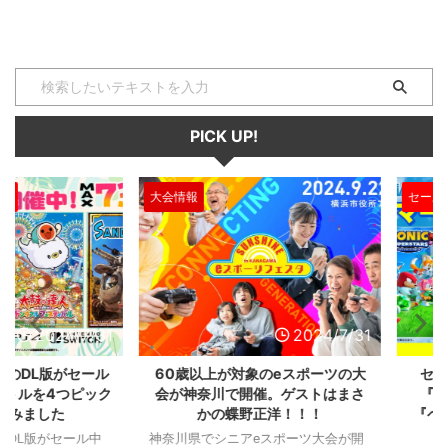
PICK UP!
大会情報
セール、クー
2024/7/31
2024/7/31
L版がセール
60歳以上が対象のeスポーツの大
セガのサ
を4つピック
会が神奈川で開催。ゲストはまさ
『ユニコ
ました
かの蝶野正洋！！！
『ペルソナ
版がセール中
神奈川県でシニアeスポーツ大会が開