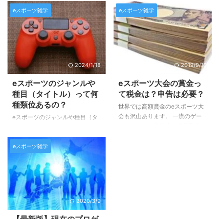
何がeスポーツではないゲームに
で対戦を行う根本的なeスポーツ
eスポーツ雑学
eスポーツ雑学
なるのか…？ 皆さんご存知です
の権利に持ち主はいません。 つ
か？？ 最近ではＴＶをはじめと
まり、基本的には誰でも主催出来
する色々なメディアで取り上げら
るモノではあるのです。 例え
れることも多くなってきたので、
ば、学園祭でのeスポーツ大会
多くの方が一度くらいは耳にした
や、ＴＶ番組のコンテンツとして
コトがある言葉かと思います。
2024/1/18
2019/9/10
のゲーム大会もそうです。 た
そんなeスポーツとは何を指すの
だ、規模が大きくなり商業化、興
か、簡単に解説させていただきま
eスポーツのジャンルや
eスポーツ大会の賞金っ
行化させるためには、法律やゲー
すので、よろしくお願いいたしま
種目（タイトル）って何
て税金は？申告は必要？
ムのライセンスの問題など様々な
す♪ eスポーツとは何の略？ eス
種類位あるの？
世界では高額賞金のeスポーツ大
課題が出てくるため、そういった
ポーツは「エレクトロニックスポ
会も沢山あります。 一流のゲー
eスポーツのジャンルや種目（タ
枠組みやインフラ、権利関係、法
ーツ」の略（＝electronic sports
マーになると億単位の獲得賞金を
イトル）って、いったいどれくら
律関係を整備するための団体など
＝esports）です。 意味合いとし
荒稼ぎするスタープレーヤーもい
いあるのでしょうか？ 今回はそ
の運 ...
...
るんですね♪ もちろん日本人のプ
eスポーツ雑学
んな疑問にお答えするために、簡
ロゲーマーの中には、スポンサー
単にまとめてみました。 ジャン
からの契約収入だけでなく、大会
ルは主に７つにわけられます♪ e
の賞金を稼ぎ出す人は多くいま
スポーツは全世界で急速に人気を
す。 そんな中、貴方がもし、気
高めています。 日本のeスポーツ
軽な気持ちで参加した大会で優勝
はまだまだ後進国と言われていま
2020/3/9
してしまったら… 高額の賞金があ
すが、それでも徐々に盛り上がり
る日突然舞い込んで来たら… 夢が
を魅せつつあり、ＴＶなどでも
【最新版】現在のプロゲ