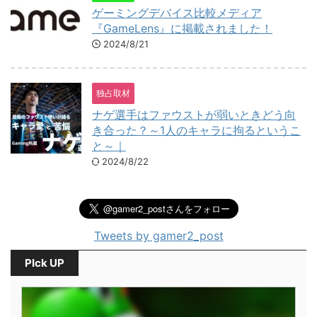
ゲーミングデバイス比較メディア
『GameLens』に掲載されました！
2024/8/21
独占取材
ナゲ選手はファウストが弱いときどう向
き合った？～1人のキャラに拘るというこ
と～｜
2024/8/22
Tweets by gamer2_post
PIck UP