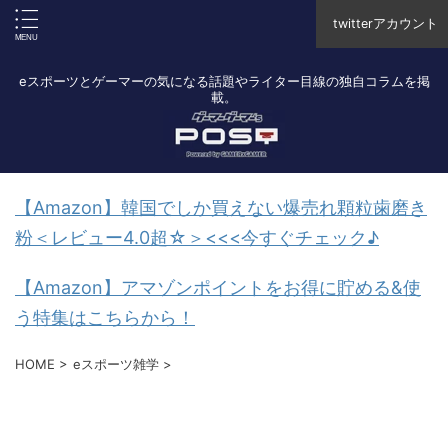
twitterアカウント
eスポーツとゲーマーの気になる話題やライター目線の独自コラムを掲
載。
【Amazon】韓国でしか買えない爆売れ顆粒歯磨き
粉＜レビュー4.0超☆＞<<<今すぐチェック♪
【Amazon】アマゾンポイントをお得に貯める&使
う特集はこちらから！
HOME
>
eスポーツ雑学
>