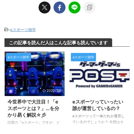
-
eスポーツ雑学
この記事を読んだ人はこんな記事も読んでいます
eスポーツ雑学
eスポーツ雑学
2020/3/9
2025/3/15
今世界中で大注目！「e
eスポーツっていったい
スポーツとは？」…を分
誰が運営しているの？
かり易く解説☆彡
eスポーツって一体だれが運営し
ているのでしょうか？ 今回はそ
話題の『eスポーツ』ですが、ど
のあたりを少し解説させていただ
こからどこまでがeスポーツで、
きます。 基本的には… 複数人数