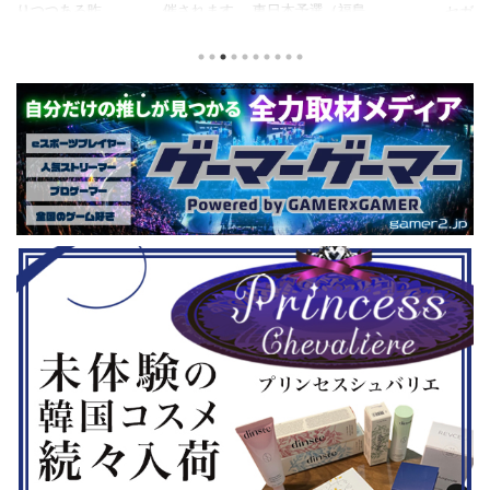
つつある昨
催されます。 東日本予選（福島
セガの最新作
から積みゲー
県）、西日本予選（大阪府）、関東予
中です。 特
いはず。とい
選（神奈川県）の優勝者3名が決勝大
となる『ユ
、2年後に遊ん
会（神奈川県）に進出するという本格
ド』。本作
トルを独自に
仕様。ご当地キャラクターによる対戦
ファンから
た。（類似し
も見られるとのことなので、家族で楽
や編成や育
いゲーム、長
しめるイベントになっているようで
クなどが話題
ーム） 注目
す。 ちなみに、ゲストのプロレスラ
売されたば
GHTMARES-
ーである蝶野正洋さんは今年60歳に
要チェックで
２セット』
なるそうです。トークセッションに登
ル」に『ユ
ョンホラーゲー
場しますよ。 この記事のポイント ・
登場！『龍
◆『鉄拳8
大会参加者は60歳以上 ・3地区で予
リロード』も
...
選あり。予選は8月24日、25日と9月
は、PlaySta
22日。本戦は9月22日（事前エ ...
ンドーeショ
...