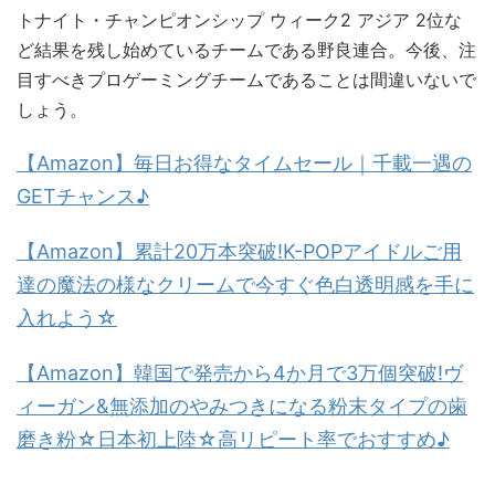
トナイト・チャンピオンシップ ウィーク2 アジア 2位な
ど結果を残し始めているチームである野良連合。今後、注
目すべきプロゲーミングチームであることは間違いないで
しょう。
【Amazon】毎日お得なタイムセール｜千載一遇の
GETチャンス♪
【Amazon】累計20万本突破!K-POPアイドルご用
達の魔法の様なクリームで今すぐ色白透明感を手に
入れよう☆
【Amazon】韓国で発売から4か月で3万個突破!ヴ
ィーガン&無添加のやみつきになる粉末タイプの歯
磨き粉☆日本初上陸☆高リピート率でおすすめ♪