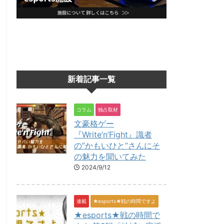
新着記事一覧
コラム
独占取材
文豪格ゲー
『Write’n’Fight』識者
の”かもいひと”さんにそ
の魅力を聞いてみた
2024/9/12
連載
★esports★戦の時間ですよ
★esports★戦の時間で