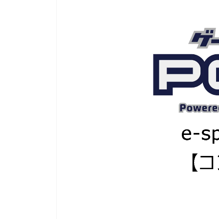
『牧場物語』から派生した人気シリーズ『ルーンフ
にてゲーマーゲーマーを
ァクトリー』の展覧会が開催中です。 期間は
GameLensさんでは、
7/26(金)～8/4(日)の10日間のみなので、ファンの方
含む様々なハードのデバ
はお見逃しなく！繊細なタッチで描かれた魅力的な
トリーマーが使用してい
キャラクターのグッズを手に入れる貴重なチャンス
す。加えて、プロゲーマ
ですよ。 ゲームのDL版も7月末までセール中なの
など細かいことまで網羅し
で、イラストを見て気になった人はこの機会にプレ
デバイスを検討するとき
イしてみてください！ （以下、リリース内容をその
り、設定を試してみたり
まま掲載しています） 大人気ゲーム『ルーンファク
てはいかがでしょうか。 ▼G
トリー』の魅力を感じる！「ルーンファクトリー展/
https://mediator- ...
崎美奈子 WORKS」が有楽町 ...