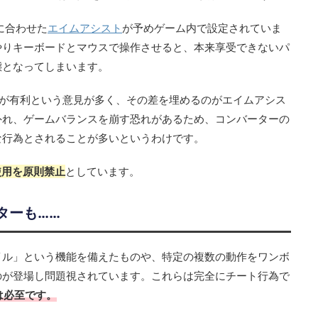
に合わせた
エイムアシスト
が予めゲーム内で設定されていま
やりキーボードとマウスで操作させると、本来享受できないパ
態となってしまいます。
方が有利という意見が多く、その差を埋めるのがエイムアシス
外れ、ゲームバランスを崩す恐れがあるため、コンバーターの
な行為とされることが多いというわけです。
使用を原則禁止
としています。
ターも……
イル」という機能を備えたものや、特定の複数の動作をワンボ
のが登場し問題視されています。これらは完全にチート行為で
は必至です。