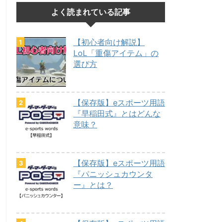
よく読まれている記事
【初心者向け解説】
LoL「重傷アイテム」の
選び方
【保存版】eスポーツ用語
『早稲田式』とはどんな
意味？
【保存版】eスポーツ用語
『パニッシュカウンタ
ー』とは？