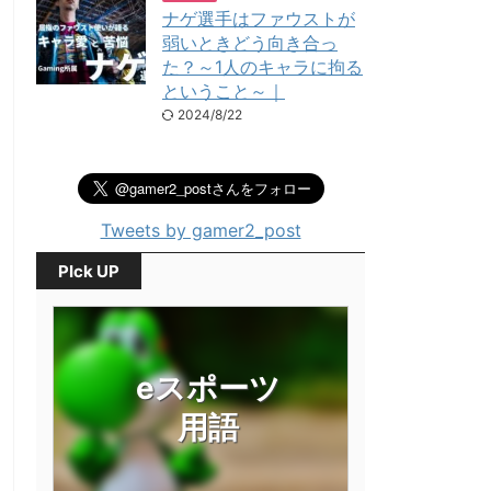
ナゲ選手はファウストが
弱いときどう向き合っ
た？～1人のキャラに拘る
ということ～｜
2024/8/22
Tweets by gamer2_post
PIck UP
eスポーツ
用語