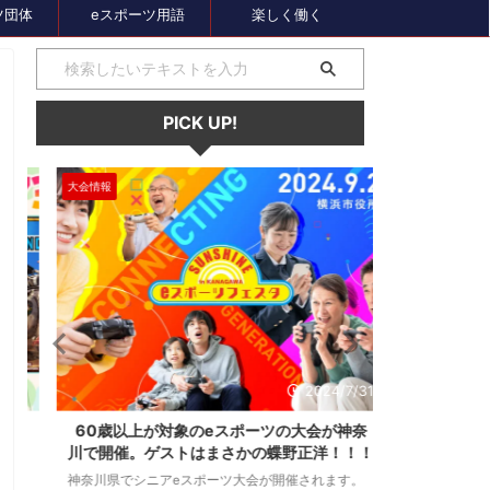
ツ団体
eスポーツ用語
楽しく働く
PICK UP!
大会情報
セール、クーポン
1
2024/7/31
ス
60歳以上が対象のeスポーツの大会が神奈
セガのサマー
し
川で開催。ゲストはまさかの蝶野正洋！！！
オーバーロー
神奈川県でシニアeスポーツ大会が開催されます。