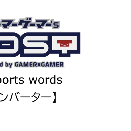
紹介していただきました！
バンナムのゲームのDL版がセール中です。 DLが主
PCに限らず家庭用ゲーム機を
流になりつつある昨今、セールするとお得感から
イスや、プロゲーマーやス
みゲーしてしまいがちな人も多いはず。というこ
るデバイスを紹介していま
で、今回は1年後、2年後に遊んでも楽しめるよう
ーのマウス感度やキー設定
タイトルを独自にピックアップしてみました。（
ていますよ。 何か新しい
似したゲームや続編が出にくいゲーム、長く遊べ
や、新しい環境を構築した
ゲーム、定番ゲーム） 注目タイトル ◆『LITTLE
したいときに参考にしてみ
NIGHTMARES-リトルナイトメア-１＆２セット』
ameLens
(Switch） ２Dアクションホラーゲームの2作のセ
トです。 ◆『鉄拳8 Deluxe Edition』（PS5） ...