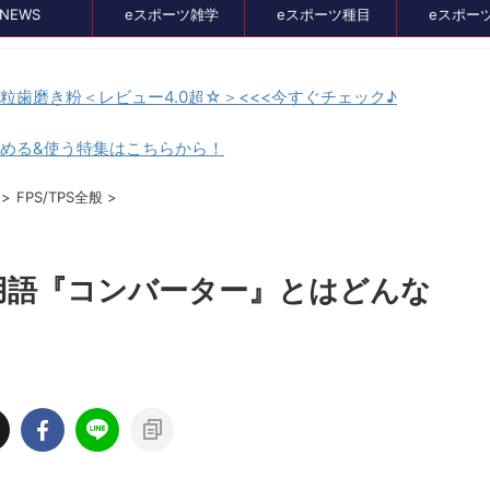
NEWS
eスポーツ雑学
eスポーツ種目
eスポー
顆粒歯磨き粉＜レビュー4.0超☆＞<<<今すぐチェック♪
貯める&使う特集はこちらから！
セール、クーポン情報
>
FPS/TPS全般
>
用語『コンバーター』とはどんな
2024/8/21
2024/7/3
イス比較メディア
バンナムのゲームのDL版がセール中。オ
』に掲載されました！
スメタイトルを4つピックアップしてみま
た
イト、GameLensさん