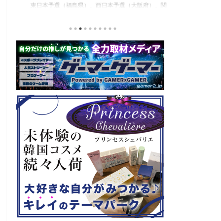
東日本予選（福島県）、西日本予選（大阪府）、関
セガの最新作、
積
東予選（神奈川県）の優勝者3名が決勝大会（神奈
注目なのが初の
と
川県）に進出するという本格仕様。ご当地キャラク
ロード』。本作
な
ターによる対戦も見られるとのことなので、家族で
らの評価が高く
類
楽しめるイベントになっているようです。 ちなみ
麗なグラフィッ
る
に、ゲストのプロレスラーである蝶野正洋さんは今
売されたばかり
年60歳になるそうです。トークセッションに登場し
す！ 「セガ 
ますよ。 この記事のポイント ・大会参加者は60歳
ーロード』登場
ッ
以上 ・3地区で予選あり。予選は8月24日、25日と9
ロード』もセー
月22日。本戦は9月22日（事前エ ...
PlayStatio
て販売中の一部Pla 