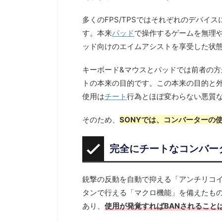
多くのFPS/TPSではそれぞれのデバイス
す。本来
パッド
で操作するゲームを無理
ッド向けのエイムアシストを享受した状
キーボード&マウスとパッドでは前者の
トの本来の目的です。この本来の目的と
使用は
チート
行為とほぼ変わらない悪質
そのため、
SONYでは、コンバーターの
完全にチートなコンバー
銃撃の反動を自動で抑える「アンチリコ
タンで行える「マクロ機能」を備えたも
あり、
使用が発覚すればBANされること