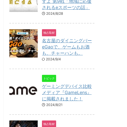
すよ 第9戦「地域に応援
されるeスポーツの話」
2024/8/28
独占取材
名古屋のダイニングバー
eGaoで、ゲームもお酒
も、チャーハンも。
2024/9/4
トピック
ゲーミングデバイス比較
メディア『GameLens』
に掲載されました！
2024/8/21
独占取材