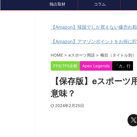
独占取材
コラム
【Amazon】韓国でしか買えない爆売れ
【Amazon】アマゾンポイントをお得に
イベント情報
セール、クーポン情報
トピック
HOME
>
eスポーツ用語
>
種目（タイトル別）
FPS/TPS全般
Apex Legends
「カ」行
【保存版】eスポーツ
意味？
2024年2月25日
2024/7/26
『ルンファク』展が8/4(日)まで開催中！ゲ
ゲーミングデバ
ームDL版も7月末まで最大50％OFFセール
『GameLens
中です
様々なデバイスを紹介するサ