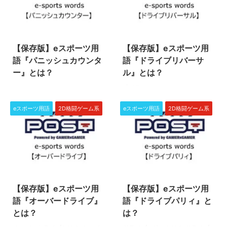
後に行う有力な攻撃テクニックの
FPS/TPSで幅広く使われる『火
1つなんです。 この記事では『重
力』という用語について説明して
2024/4/10
2024/4/10
ね』と『埋める』について説明し
いきます。 『火力』とはどんな
ていきますので、ぜひこの機会に
意味？ 『火力』とは、キャラク
【保存版】eスポーツ用
【保存版】eスポーツ用
用語の意味を学んで、格ゲー知識
ターが攻撃する時に出るダメージ
を深めていきましょう！ 『重
を表す言葉です。 元々戦争シミ
語『パニッシュカウンタ
語『ドライブリバーサ
ね』とはどんな意味？ 『重ね』
ュレーションゲームなどで使われ
ー』とは？
ル』とは？
とは、ダウンしている相手が起き
ていた軍事用語で、英語の「Fire
パニッシュカウンター（パニカ
『ドライブリバーサル』は、２０
上がる時に合わせて攻撃を当てる
Power」が語源と言われていま
ン）とは？ パニッシュカウンタ
２３年６月２日発売の新作格闘ゲ
ことです。 打撃を重ねることを
す。 『火力』と「攻撃力」の違
ー（略してパニカン）とは、２０
ーム『ストリートファイター６』
「打撃重ね」、投げを重ねること
いは？ 『火力』と ...
eスポーツ用語
2D格闘ゲーム系
eスポーツ用語
2D格闘ゲーム系
２３年６月２日発売の新作格闘ゲ
（スト６）にて実装された新シス
を ...
ーム、ストリートファイター６
テムです。 使用頻度は少ないシ
（スト6）にて実装される新シス
ステムですが、相手の熾烈な攻め
テムです。 パニッシュカウンタ
をしのぐために有効なシステムな
ーをシンプルに説明すれば、相手
のでしっかり覚えておきましょ
2024/2/25
2024/2/25
の攻撃の隙に攻撃を上手く当てる
う！ ドライブリバーサルとは？
と発生する特殊なボーナスです！
『ドライブリバーサル』は、簡単
【保存版】eスポーツ用
【保存版】eスポーツ用
パニッシュカウンターの仕組み
に表すと攻撃を防御している時に
パニッシュカウンターは、相手の
スムーズに反撃する切り返し用の
語『オーバードライブ』
語『ドライブパリィ』と
攻撃動作の終わり際に生じる無防
システムです。 ドライブリバー
とは？
は？
備な時間（＝硬直中、後隙）に攻
サルの仕組み ドライブリバーサ