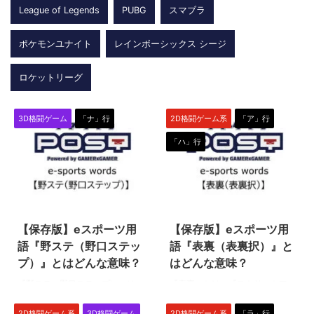
League of Legends
PUBG
スマブラ
ポケモンユナイト
レインボーシックス シージ
ロケットリーグ
3D格闘ゲーム
「ナ」行
2D格闘ゲーム系
「ア」行
「ハ」行
2024/1/26
2024/2/2
【保存版】eスポーツ用
【保存版】eスポーツ用
語『野ステ（野口ステッ
語『表裏（表裏択）』と
プ）』とはどんな意味？
はどんな意味？
『野ステ（野口ステップ）』は、
『表裏』とは、『ストリートファ
3D格闘ゲームの『鉄拳』シリー
イター6』（スト6）などの格闘
ズで使われるeスポーツ用語で
ゲーム（格ゲー）でよく使われる
2D格闘ゲーム系
3D格闘ゲーム
2D格闘ゲーム系
「ラ」行