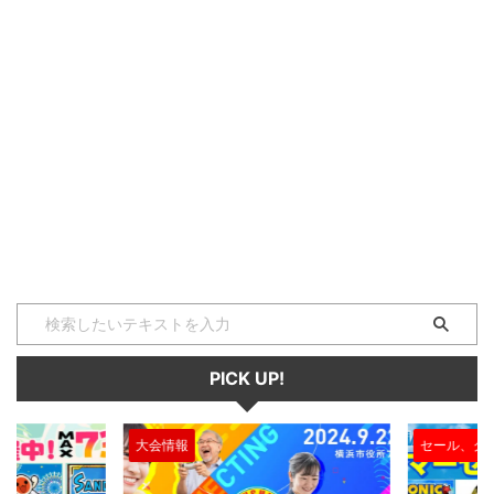
PICK UP!
大会情報
セール、クー