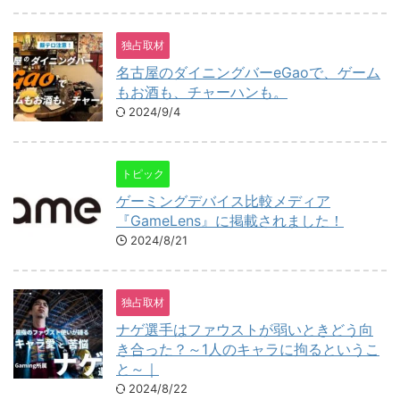
独占取材
名古屋のダイニングバーeGaoで、ゲーム
もお酒も、チャーハンも。
2024/9/4
トピック
ゲーミングデバイス比較メディア
『GameLens』に掲載されました！
2024/8/21
独占取材
ナゲ選手はファウストが弱いときどう向
き合った？～1人のキャラに拘るというこ
と～｜
2024/8/22