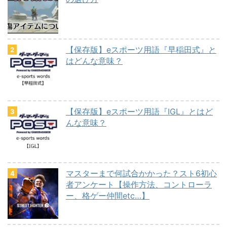
【保存版】eスポーツ用語『早稲田式』と
はどんな意味？
【保存版】eスポーツ用語『IGL』とはど
んな意味？
マスターまで何試合かかった？スト6初心
者アンケート【操作方法、コントローラ
ー、格ゲー仲間etc…】