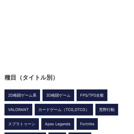
種目（タイトル別）
2D格闘ゲーム系
3D格闘ゲーム
FPS/TPS全般
VALORANT
カードゲーム（TCG,DTCG）
荒野行動
スプラトゥーン
Apex Legends
Fortnite