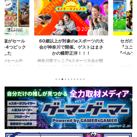
2024/7/31
2024/7/31
L版がセール
60歳以上が対象のeスポーツの大
セガのサ
を4つピック
会が神奈川で開催。ゲストはまさ
『ユニコ
ました
かの蝶野正洋！！！
『ペルソナ
版がセール中
神奈川県でシニアeスポーツ大会が開
つつある昨
催されます。 東日本予選（福島
セガの最新作
から積みゲー
県）、西日本予選（大阪府）、関東予
中です。 特
いはず。とい
選（神奈川県）の優勝者3名が決勝大
となる『ユ
、2年後に遊ん
会（神奈川県）に進出するという本格
ド』。本作
トルを独自に
仕様。ご当地キャラクターによる対戦
ファンから
た。（類似し
も見られるとのことなので、家族で楽
や編成や育
いゲーム、長
しめるイベントになっているようで
クなどが話題
ーム） 注目
す。 ちなみに、ゲストのプロレスラ
売されたば
GHTMARES-
ーである蝶野正洋さんは今年60歳に
要チェックで
２セット』
なるそうです。トークセッションに登
ル」に『ユ
ョンホラーゲー
場しますよ。 この記事のポイント ・
登場！『龍
◆『鉄拳8
大会参加者は60歳以上 ・3地区で予
リロード』も
...
選あり。予選は8月24日、25日と9月
は、PlaySta