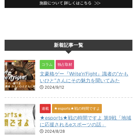
新着記事一覧
コラム
独占取材
文豪格ゲー『Write’n’Fight』識者の”かも
いひと”さんにその魅力を聞いてみた
2024/9/12
連載
★esports★戦の時間ですよ
★esports★戦の時間ですよ 第9戦「地域
に応援されるeスポーツの話」
2024/8/28