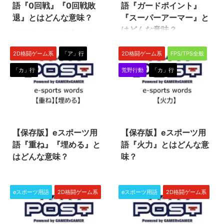
します。 グラ潰しや暴れ潰し、
たりするために行われます。 代
語『0回戦』『0回戦敗
語『ガードポイント』
当て投げ、固めなどの連携はそれ
表的なものとしては、有利フレー
退』とはどんな意味？
『スーパーアーマー』と
ぞれ崩しの一種といえます。 連
ムを取ってのグラ潰しや暴れ潰
はどんな意味？
『0回戦』『0回戦敗退』は主に
係と崩しは違う？ 連係の目的の
し、当て投げ、固めなどが連携と
『ストリートファイター6』（ス
ほとんどは相手のガードを崩すこ
して挙げられます。 コンボと連
『ガードポイント』や『スーパー
ト6）などの格闘ゲーム（格ゲ
とにあるため、連係と崩しは言 ...
携、その違いは？ コンボは連 ...
2D格闘ゲーム系
「ア」行
2D格闘ゲーム系
FPS/TPS全般
アーマー』っていう言葉を聞いた
ー）界隈で使われることが多いス
ことありますか？『ガードポイン
「カ」行
荒野行動
「カ」行
ラング（俗語）です。 大会の前
ト』と『スーパーアーマー』は、
に既に戦いが始まっていることを
基本的には相手から攻撃を受けて
表す言葉ですが、様々な意味で使
も倒れることがない防御システム
われますよ。 『0回戦』とは 『0
のことです。 この記事では『ガ
2023/12/11
2023/7/6
回戦』とは、大会に出場するまで
ードポイント』と『スーパーアー
のハードル全般を指します。 こ
マー』について説明していきます
【保存版】eスポーツ用
【保存版】eスポーツ用
こでは実際にどのように使われる
ので、ぜひこの機会に格ゲー用語
かを紹介しちゃいます！ 例1）現
語『重ね』『埋める』と
語『火力』とはどんな意
の意味を学んで知識を深めていき
地に時間通りまでに着くことがで
ましょう！ 『ガードポイント』
はどんな意味？
味？
きるかどうか 格闘ゲームの大会
とはどんな意味？ 格闘ゲーム用
『ストリートファイター6』（ス
皆さんはゲームをプレイしている
はオフラインで行われることが多
語の『ガードポイント』は、技を
ト6）など、格闘ゲームをしてい
時に『火力』という言葉を、1度
く、遠征するプレイヤーもたくさ
出しながら相手の攻撃を受け流す
る時に『重ね』または『埋める』
は耳にしたことがあるんじゃない
んいます。そのため、大会エ ...
eスポーツ用語
2D格闘ゲーム系
eスポーツ用語
2D格闘ゲーム系
ことが出来る判定で、攻撃防御判
っていう言葉を1度は耳にしたこ
でしょうか？ この記事では『ス
定とも呼ばれています。 投げ技
とありませんか？ 『重ね』と
トリートファイター6』などの格
...
『埋める』は相手をダウンさせた
闘ゲームや、『荒野行動』などの