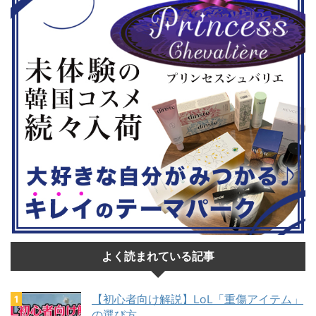
22日。本戦は9月22日（事前エ ...
ンドーeショ
...
よく読まれている記事
【初心者向け解説】LoL「重傷アイテム」
の選び方