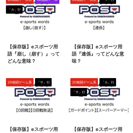
す。 2024年1月26日発売した
専門用語です。 意味や読み方を
「カ」行
『鉄拳8』でも同様に使えるテク
覚えれば大会や動画配信などをも
ニックですよ！ 『野ステ（野口
っと楽しく見られますよ。 『表
ステップ）』とは 『野ステ』と
裏』とは 『表裏』は「ひょう
は「野口ステップ」の略で、バッ
り」と読み、自キャラクターの正
2024/2/8
2023/9/11
クステップ→横移動を交互に行っ
面を表（おもて）、後ろ側を裏
て高速で後退する動作、テクニッ
（うら）とそれぞれ表現し、総称
【保存版】eスポーツ用
【保存版】eスポーツ用
クを意味します。 この名称はテ
して「表裏」といいます。 単に
クニックを開発したプレイヤーの
「表裏」という言葉よりも、下記
語『崩し（崩す）』って
語『連係』ってどんな意
名前に由来し、「野ステ」（のす
にある派生語を使われることがほ
どんな意味？
味？
て）と略した状態で使われること
とんどなので、まずはそちらを覚
『崩し（崩す）』は主に『ストリ
『連係』は主に『ストリートファ
がほとんどです。 似たような移
えてしまいましょう！ 派生語 表
ートファイター6』（スト6）や
イター6』（スト6）などの格闘
動テクニックに「山ステ」もあり
ガード、裏ガード 後ろ方向（＝
『鉄拳8』などの格闘ゲーム（格
ゲーム（格ゲー）界隈で使われる
ますね。 『野ステ』の仕組み ...
相手がいる方とは反対方向）にレ
2D格闘ゲーム系
「サ」行
2D格闘ゲーム系
「カ」行
ゲー）で使われるeスポーツ用語
ことが多いeスポーツ用語です。
バ ...
「サ」行
です。 「一体何を崩すの？」と
連係とコンボは似て非なるものな
いう疑問はここで解決しちゃいま
ので、その違いを含めて解説しち
しょう！ 『崩し（崩す）』とは
ゃいますよ。 『連係』とは 『連
『崩し（崩す）』とは『ガード崩
係』とは、コンボ（連続技）には
2024/4/22
2023/6/30
し』のことで、格闘ゲームにおい
ならない一連の動作（主に攻撃動
て相手のガードを破ること・ゆさ
作）を指します。相手のガードを
【保存版】eスポーツ用
【保存版】eスポーツ用
ぶること、またはその手段を意味
崩したり、有利な状況を作り出し