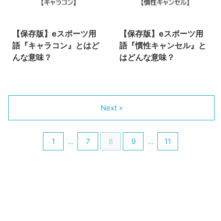
えばPCとPS4など、異なるプラ
どのような意味を持って使われる
2022/1/28
2021/3/5
ットフォーム間で通信を行い同じ
のか、解説していきます。（下に
ゲームをプレイすることを指しま
つづく） カス当たり射程 スプラ
【保存版】eスポーツ用
【保存版】eスポーツ用
す。 似たような表現として、
トゥーンでは距離が離れれば離れ
「クロスネットワーク対戦」や
るほど、ブキの攻撃力は下がるよ
語『キャラコン』とはど
語『慣性キャンセル』と
「クロスプラットフォームプレ
うになっています。その命中率や
んな意味？
はどんな意味？
イ」などという言葉もあります。
威力などが下がり始める距離を
『キャラコン』とは、eスポーツ
『慣性キャンセル』とは、eスポ
PCやPS4、Switchなどでも同一
「カス当たり射程」といいます。
のタイトル（種目）の
ーツのタイトル（種目）である
タイトルが販売されていたりしま
ブキの中でもスピナー系、ブラス
FPS/TPS、『スプラトゥーン
『スプラトゥーン（Splatoon）
すが、このよ ...
ター系、スクリュースロッ ...
（Splatoon）2』などFPS/TPSタ
2』の中で欠かせないテクニック
Next »
イトルで欠かせないテクニックの
のひとつです。 慣性キャンセル
ひとつです。また、MOBAタイト
とはバトルの中でどのような意味
ルでも使用される言葉です。 キ
を持つのでしょうか？そして、ゲ
1
…
7
8
9
…
11
ャラコンとはバトルの中でどのよ
ーム内でどのような効果があるの
うな意味を持つのでしょうか？そ
か、解説していきます。（下につ
して、ゲーム内でどのような効果
づく） 慣性キャンセル 慣性キャ
があるのか、解説していきます。
ンセルとは、イカ状態でのダッシ
（下につづく） キャラコン キャ
ュ中（イカダッシュ）に素早く方
ラコンとは、「キャラクター・コ
向転換を行うことです。スプラト
ントロール」の略。特に
ゥーン2ではUターンをすると、
FPS/TPSタイトルで使われれる
慣性が働いて一時的に移動スピー
ことが多い言葉です。 エイム
ドが低下してしまいますが、それ