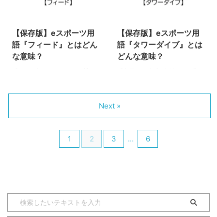
いう戦術のことです。 インティ
人で押し続けてタワーやネクサス
2024/2/9
2022/4/28
ングは「Intentional Feeding」の
の破壊を目指すという戦術のこと
略で、意図的なフィードという意
です。 LoLは、試合中盤に入って
【保存版】eスポーツ用
【保存版】eスポーツ用
味です。ただし、これは迷惑行為
レーン戦が終わるとグループをし
ではなく、勝つために行われる戦
てドラゴンやバロンといったオブ
語『フィード』とはどん
語『タワーダイブ』とは
術となっています。 LoLの仕様
ジェクトの獲得を目指します。そ
な意味？
どんな意味？
上、たくさんのデスをすると相手
のため、集団戦で5vs5をして勝
『フィード（フィーディング、フ
『タワーダイブ』とは、eスポー
に倒されてもあまりゴールドが発
利したチームがオブジェクトの獲
ィーダー）』とは、eスポーツの
ツのタイトル（種目）の一つであ
生しなくなります。なので、そ ...
得をして試合を有利にすることが
タイトル（種目）の一つである
る『リーグオブレジェンド
多いです ...
『リーグオブレジェンド
（League of Legends／通称
Next »
（League of Legends／通称
LoL）』の中で使われる専門用語
LoL）』や、『VALORANT』（ヴ
です。 タワーダイブ ”ダイブ”と
ァロラント）や『Apex
聞くと、海のダイビングやプール
1
2
3
…
6
Legends』（エーペックスレジェ
に飛び込むのをイメージをする方
ンズ）FPSなどの中で使われる専
も多いのではないでしょうか。
門用語です。 フィードバックや
タワーダイブはこのイメージ通
フィード広告など、ビジネスでも
り、タワーに飛び込むことを意味
耳にする言葉ですが、eスポーツ
します。特に、タワーにいる敵に
ではまったく意味が異なります
対して、無理やり飛び込んでキル
よ。 フィード（フィーディン
をすることを指します。 チュー
グ、フィーダー） フィード（フ
トリアルでも習う通り、タワーの
ィーディング）とは、たくさんの
範囲内にいる敵に攻撃をすると、