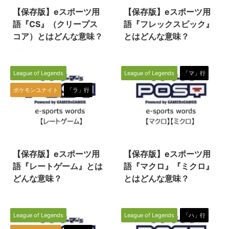
【保存版】eスポーツ用
【保存版】eスポーツ用
語『CS』（クリープス
語『フレックスピック』
コア）とはどんな意味？
とはどんな意味？
『CS』とは、eスポーツのタイト
『フレックスピック』とは、eス
ル（種目）の一つである『リーグ
ポーツのタイトル（種目）の一つ
オブレジェンド（League of
である『リーグオブレジェンド
League of Legends
League of Legends
「マ」行
Legends／通称LoL）』で使われ
（League of Legends／通称
ポケモンユナイト
「ラ」行
る専門用語です。ここでは『コン
LoL）』で使われる専門用語で
シューマ』 （Consumer
す。 フレックスピック フレック
Software/コンシューマソフトウ
スピックとは、MIDとADCといっ
ェア)のCSとは違う意味の
た、複数のロールを担当できるチ
2022/7/22
2022/6/2
『CS』を解説します。 CS CSと
ャンピオンをピックするという意
は、Creep Score（クリープスコ
味です。 フレックスとは「柔軟
【保存版】eスポーツ用
【保存版】eスポーツ用
ア）の略称で、ミニオンや中立モ
な」とか「順応性のある」という
ンスターなどのラストヒットをど
意味のある単語で、フレックスタ
語『レートゲーム』とは
語『マクロ』『ミクロ』
れだけ取れたかを表す数値で
イム制といった言葉でもご存じだ
どんな意味？
とはどんな意味？
す。 CSと言えばゲーマーであ
と思います。あらゆる役割が持て
『レートゲーム』とは、eスポー
『マクロ』『ミクロ』とは、eス
ればCSGOを連想したり、衛星放
る順応性のあるピックということ
ツのタイトル（種目）の一つであ
ポーツのタイトル（種目）の一つ
送を意味するCSを思い ...
ですね。 フレックスピックをす
る『リーグオブレジェンド
である『リーグオブレジェンド
る目的 なぜこ ...
League of Legends
League of Legends
「ハ」行
（League of Legends／通称
（League of Legends／通称