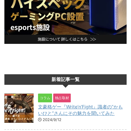
新着記事一覧
コラム
独占取材
文豪格ゲー『Write’n’Fight』識者の”かも
いひと”さんにその魅力を聞いてみた
2024/9/12