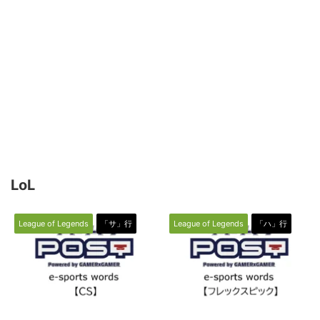
LoL
League of Legends
「サ」行
League of Legends
「ハ」行
2022/8/25
2022/7/22