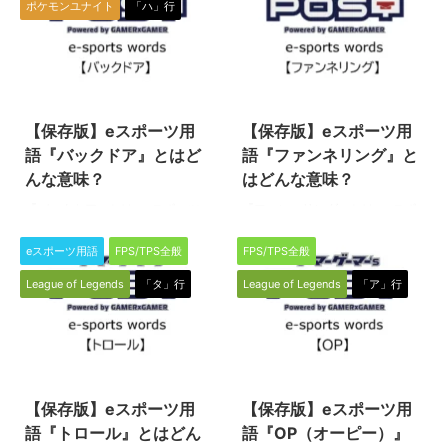
ポケモンユナイト
「ハ」行
LoL）』や『ポケモンユナイト』
LoL）』の中で使われる専門用語
等のMOBAで使われる専門用語で
です。 マクロ マクロとは、試合
す。 レートゲーム レートゲーム
全体を俯瞰的（大局的）に見た時
とは、長引いた試合のことや、試
の判断や行動のことを指します。
2022/6/2
2022/6/2
合の後半を意味します。 この”レ
英語の"Macro"の「巨体的に」
ート”は、Late＝遅い、遅れたと
「巨視的に」という意味から来て
【保存版】eスポーツ用
【保存版】eスポーツ用
いう意味があるので、これをゲー
います。エクセルなどで用いる、
ムとくっつけて単語化したもので
操作を呼び出せるマクロ機能のマ
語『バックドア』とはど
語『ファンネリング』と
す。ランクの格付や為替の相場と
クロとは言葉は同じですが意味は
んな意味？
はどんな意味？
いう意味で使われるレートとは異
異なります。 LoLでは、試合に勝
『バックドア』とは、eスポーツ
『ファンネリング』とは、eスポ
なるので注意です。（こちら
利するためにタワーやドラゴンと
のタイトル（種目）の一つである
ーツのタイトル（種目）の一つで
は”Rate”） LoLやユナイトといっ
いったオブジェクトを獲得する必
『リーグオブレジェンド
ある『リーグオブレジェンド
たMO ...
要があ ...
eスポーツ用語
FPS/TPS全般
FPS/TPS全般
（League of Legends／通称
（League of Legends／通称
League of Legends
「タ」行
League of Legends
「ア」行
LoL）』や『ポケモンユナイト』
LoL）』の中で使われる専門用語
等のMOBAで使われる専門用語で
です。 ファンネリング ファンネ
す。 バックドア バックドアと
リングは、英語の"funnel"がもと
は、集団戦中やオブジェクト獲得
となっています。この単語は、漏
2024/2/15
2022/7/22
中といった相手の隙をついてタワ
斗（じょうご、ろうと）を意味し
ーやインヒビター、そしてネクサ
ますが、これが"funneling"とい
【保存版】eスポーツ用
【保存版】eスポーツ用
スを狙うことです。『ポケモンユ
う動詞形になることで「1カ所に
ナイト』でも、同様にゴールに点
集まる」という意味を持ちます。
語『トロール』とはどん
語『OP（オーピー）』