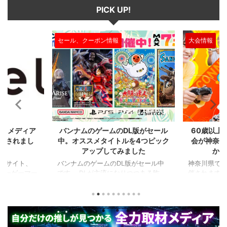
PICK UP!
デスをして、相手に利 ...
ミニオンがいてもタワ ...
大会情報
セール、クー
2024/7/31
2024/7/31
L版がセール
60歳以上が対象のeスポーツの大
セガのサ
を4つピック
会が神奈川で開催。ゲストはまさ
『ユニコ
ました
かの蝶野正洋！！！
『ペルソナ
版がセール中
神奈川県でシニアeスポーツ大会が開
つつある昨
催されます。 東日本予選（福島
セガの最新作
から積みゲー
県）、西日本予選（大阪府）、関東予
中です。 特
いはず。とい
選（神奈川県）の優勝者3名が決勝大
となる『ユ
、2年後に遊ん
会（神奈川県）に進出するという本格
ド』。本作
トルを独自に
仕様。ご当地キャラクターによる対戦
ファンから
た。（類似し
も見られるとのことなので、家族で楽
や編成や育