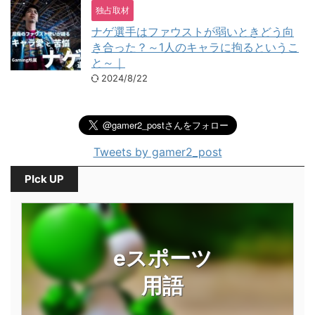
独占取材
ナゲ選手はファウストが弱いときどう向
き合った？～1人のキャラに拘るというこ
と～｜
2024/8/22
Tweets by gamer2_post
PIck UP
eスポーツ
用語