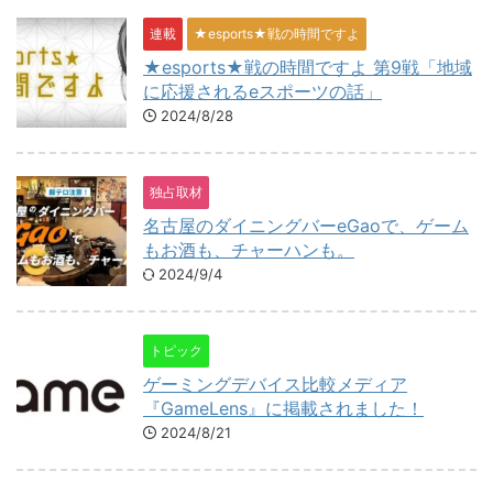
連載
★esports★戦の時間ですよ
★esports★戦の時間ですよ 第9戦「地域
に応援されるeスポーツの話」
2024/8/28
独占取材
名古屋のダイニングバーeGaoで、ゲーム
もお酒も、チャーハンも。
2024/9/4
トピック
ゲーミングデバイス比較メディア
『GameLens』に掲載されました！
2024/8/21