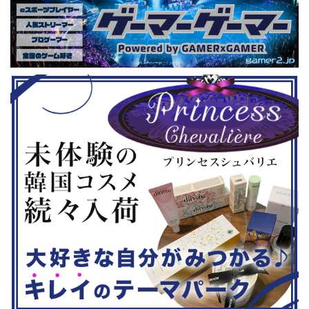
いゲーム、長
しめるイベントになっているようで
クなどが話題
ーム） 注目
す。 ちなみに、ゲストのプロレスラ
売されたば
GHTMARES-
ーである蝶野正洋さんは今年60歳に
要チェックで
２セット』
なるそうです。トークセッションに登
ル」に『ユ
ョンホラーゲー
場しますよ。 この記事のポイント ・
登場！『龍
◆『鉄拳8
大会参加者は60歳以上 ・3地区で予
リロード』も
...
選あり。予選は8月24日、25日と9月
は、PlaySta
22日。本戦は9月22日（事前エ ...
ンドーeショ
...