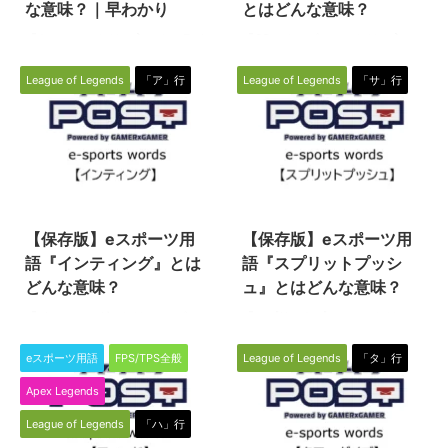
を入れることを言います。 バッ
LoLのファンネリングはこの意味
な意味？｜早わかり
とはどんな意味？
クドアはもともとは裏口という意
に近いもので、特定のチャンピオ
『トロール』とは、主にオンライ
『OP（オーピー）』とは、主に
味で、ＩＴではハッキングのため
ンにゴールドや経験値を集める戦
ンの対戦ゲームでよく使われてい
オンラインのeスポーツでよく使
の気づかれない秘密の裏口という
術のことを指します。 方法 ...
る専門用語、ネットスラングの１
われている専門用語、ネットスラ
意味の用語であったり、 ...
League of Legends
「ア」行
League of Legends
「サ」行
つです。 『League of
ングの１つです。 OP OPという
Legends』（リーグオブレジェン
と、アニメのオープニングなどを
ド、LoL）などのMOBAや、
意味することがありますが、eス
FPS/TPSなどチーム戦のゲーム
ポーツで使われるOPとは、英語
で特によく使われる言葉なので、
の「overpowered」を略したも
2022/5/18
2022/6/2
知らない方はこの機会に覚えてお
ので、「強すぎる」ことを意味す
きましょう！ トロール トロール
る言葉です。 日本の「ぶっ壊
【保存版】eスポーツ用
【保存版】eスポーツ用
と聞くと映画アナ雪にも登場した
れ」などという表現とほとんど同
神話の妖精や人気RPGドラクエ
じ意味となりますが、単純に強い
語『インティング』とは
語『スプリットプッシ
（Dragon Quest）シリーズとし
ということを意味するよりも、不
どんな意味？
ュ』とはどんな意味？
ても有名ですが、ここでいうトロ
健全に強いことを揶揄することが
『インティング』とは、eスポー
『スプリットプッシュ』とは、e
ール（スペルはtroll）とは意図的
多いです。 ゲームには、パッチ
ツのタイトル（種目）の一つであ
スポーツのタイトル（種目）の一
に行われる迷惑行為や利敵行為の
やアップデートで強さの調整やキ
る『リーグオブレジェンド
つである『リーグオブレジェンド
...
ャラクターの追加が行 ...
eスポーツ用語
FPS/TPS全般
League of Legends
「タ」行
（League of Legends／通称
（League of Legends／通称
Apex Legends
LoL）』の中で使われる専門用語
LoL）』の中で使われる専門用語
です。 インティング インティン
です。 スプリットプッシュ スプ
League of Legends
「ハ」行
グとは、わざと死に続けて戦うと
リットプッシュとは、レーンを一