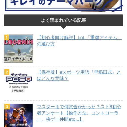
よく読まれている記事
【初心者向け解説】LoL「重傷アイテム」
の選び方
【保存版】eスポーツ用語『早稲田式』と
はどんな意味？
マスターまで何試合かかった？スト6初心
者アンケート【操作方法、コントローラ
ー、格ゲー仲間etc…】