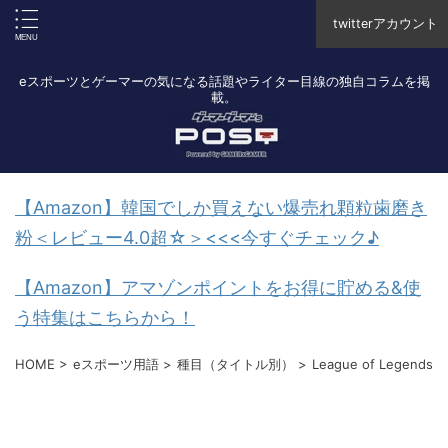
twitterアカウント
eスポーツとゲーマーの気になる話題やライター目線の独自コラムを掲
載。
【Amazon】韓国でしか買えない爆売れ顆粒歯磨き
粉＜レビュー4.0超☆＞<<<今すぐチェック♪
【Amazon】アマゾンポイントをお得に貯める&使
う特集はこちらから！
HOME
>
eスポーツ用語
>
種目（タイトル別）
>
League of Legends
>