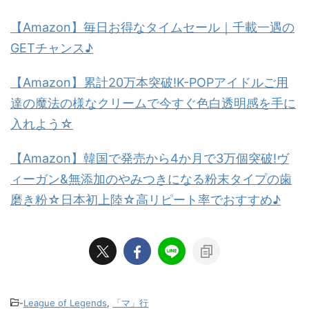
【Amazon】毎日お得なタイムセール｜千載一遇の
GETチャンス♪
【Amazon】累計20万本突破!K-POPアイドルご用
達の魔法の様なクリームで今すぐ色白透明感を手に
入れよう☆
【Amazon】韓国で発売から4か月で3万個突破!ヴ
ィーガン&無添加のやみつきになる粉末タイプの歯
磨き粉☆日本初上陸☆高リピート率でおすすめ♪
-
League of Legends
,
「マ」行