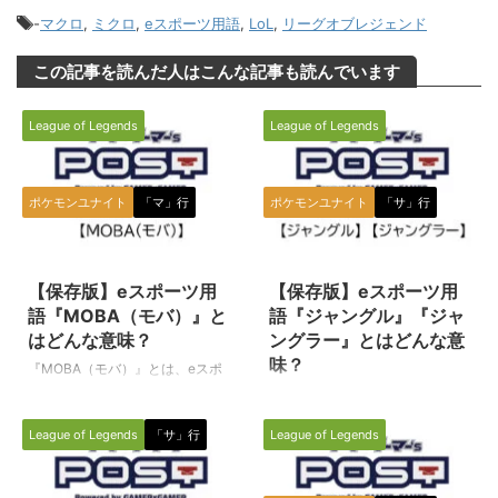
-
マクロ
,
ミクロ
,
eスポーツ用語
,
LoL
,
リーグオブレジェンド
この記事を読んだ人はこんな記事も読んでいます
League of Legends
League of Legends
ポケモンユナイト
「マ」行
ポケモンユナイト
「サ」行
2021/7/29
2021/7/29
【保存版】eスポーツ用
【保存版】eスポーツ用
語『MOBA（モバ）』と
語『ジャングル』『ジャ
はどんな意味？
ングラー』とはどんな意
味？
『MOBA（モバ）』とは、eスポ
ーツ選手（プレイヤー）の間で使
『ジャングル』『ジャングラー』
われる専門用語です。（下に続
とは、eスポーツのタイトル（種
League of Legends
「サ」行
League of Legends
く） MOBA（モバ） Malti-
目）の一つである『リーグオブレ
player Online Battle Arena（マ
ジェンド（League of Legends／
ルチプレイヤーオンラインバトル
通称LoL）』の中で使われる専門