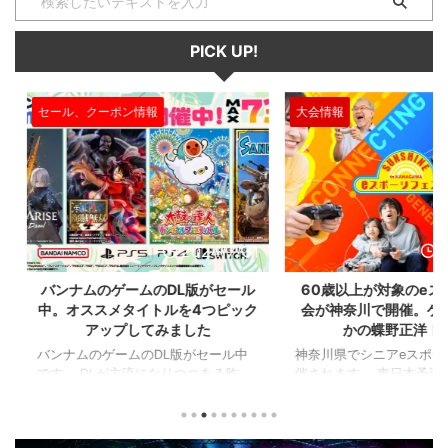
PICK UP!
大会情報
セール、クー
2024/7/31
2024/7/31
L版がセール
60歳以上が対象のeスポーツの大
セガのサ
を4つピック
会が神奈川で開催。ゲストはまさ
『ユニコ
ました
かの蝶野正洋！！！
『ペルソナ
版がセール中
神奈川県でシニアeスポーツ大会が開
つつある昨
催されます。 東日本予選（福島
セガの最新作
から積みゲー
県）、西日本予選（大阪府）、関東予
中です。 特
いはず。とい
選（神奈川県）の優勝者3名が決勝大
となる『ユ
、2年後に遊ん
会（神奈川県）に進出するという本格
ド』。本作