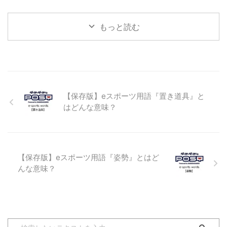
は、eスポーツのタイトル（種
マートフォン版の『LoLワイルド
ります。 第一レーン、第二レー
目）の一つである『リーグオブレ
リ ...
ンと ...
もっと読む
ジェンド（League of Legends／
通称LoL）』の中で使われる専門
用語です。 チャンピオン
（Champion） 一般的な意味合い
としては「優勝者」とか「王者」
という意味でも使われますが、
LoLの中では、プレイヤーが操作
【保存版】eスポーツ用語『置き道具』と
するキャラクターを意味します。
はどんな意味？
また、チャンピオンは、ゲーム内
の通貨で購入するシステムとなっ
ており、チャンピオンごとに設定
された値段があります。 LoLでプ
レイヤーが操作できるチャンピオ
【保存版】eスポーツ用語『姿勢』とはど
ンは実に ...
んな意味？