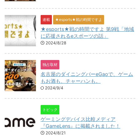
連載
★esports★戦の時間ですよ
★esports★戦の時間ですよ 第9戦「地域
に応援されるeスポーツの話」
2024/8/28
独占取材
名古屋のダイニングバーeGaoで、ゲーム
もお酒も、チャーハンも。
2024/9/4
トピック
ゲーミングデバイス比較メディア
『GameLens』に掲載されました！
2024/8/21