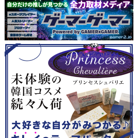
トルを独自に
仕様。ご当地キャラクターによる対戦
ファンから
た。（類似し
も見られるとのことなので、家族で楽
や編成や育
いゲーム、長
しめるイベントになっているようで
クなどが話題
ーム） 注目
す。 ちなみに、ゲストのプロレスラ
売されたば
GHTMARES-
ーである蝶野正洋さんは今年60歳に
要チェックで
２セット』
なるそうです。トークセッションに登
ル」に『ユ
ョンホラーゲー
場しますよ。 この記事のポイント ・
登場！『龍
◆『鉄拳8
大会参加者は60歳以上 ・3地区で予
リロード』も
...
選あり。予選は8月24日、25日と9月
は、PlaySta
22日。本戦は9月22日（事前エ ...
ンドーeショ
...