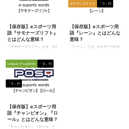
アリーナ）の単語の頭文字（アル
用語です。 『ポケモンユナイ
ポケモンユナイト
「ラ」行
ファベット）を集めた略で、多数
ト』などのMOBAでもよく使われ
のプレイヤー（選手）が、オンラ
る言葉なので、この機会に覚えち
2021/7/16
2021/8/2
イン上の一つのマップ（フィール
ゃいましょう！ ジャングル
ド）に集まり、同時にプレイする
（Jungle） ゲームのマップ上に
【保存版】eスポーツ用
【保存版】eスポーツ用
スタイルのゲームを指します。 ※
ある３本のレーンの間に挟まれ
語『サモナーズリフト』
語『レーン』とはどんな
スマホやガラケーなどの携帯電話
た、複雑で入り組んだ道と森林で
とはどんな意味？
意味？
の類を指すことばではありません
構成されるエリアを『ジャング
『サモナーズリフト』とは、eス
『レーン』とは、eスポーツのタ
のでご注意ください。 その昔、
ル』と呼びます。 ジャングルの
ポーツのタイトル（種目）の一つ
イトル（種目）の一つである『リ
「mova（ムーバ）」と呼 ...
入り組んだ道や森の回り方や、ジ
である『リーグオブレジェンド
ーグオブレジェンド（League of
ャングル内の中立モンスターを狩
League of Legends
「タ」行
（League of Legends／通称
Legends／通称LoL）』の中で使
るルート取りな ...
LoL）』の中で使われる専門用語
われる専門用語です。（下に続
です。 サモナーズリフト
く） レーン（Lane） マップ（サ
（Summoners Rift） LoLの大会
モナーズリフト）上にある味方陣
「ラ」行
やランク戦に用いられるマップの
地と敵陣地をつなぐ３本の道の事
事です。 マップの基本構成は、
です。 TOP：マップの上側にあ
2020/8/4
左下と右上とで味方陣地と敵陣地
る距離の長い道です。 MID：マ
に分かれています。 それぞれの
ップの真ん中にある距離の短い道
【保存版】eスポーツ用
陣地をつなぐ「TOP」「MID」
です。 BOT：マップの下側にあ
語『チャンピオン』『ロ
「BOT」の３本のレーンと、それ
る距離の長い道です。 英語でも
ール』とはどんな意味？
ぞれに挟まれた２つのジャングル
普通に使われる「道」や「コー
『チャンピオン』『ロール』と
によって構成されています。 ス
ス」という意味を持つ単語でもあ