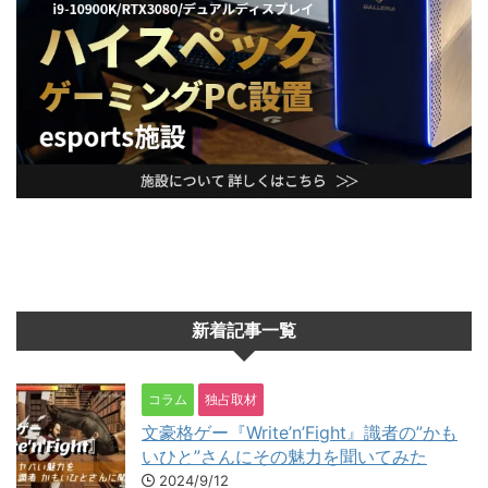
新着記事一覧
コラム
独占取材
文豪格ゲー『Write’n’Fight』識者の”かも
いひと”さんにその魅力を聞いてみた
2024/9/12