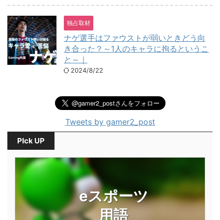
独占取材
ナゲ選手はファウストが弱いときどう向
き合った？～1人のキャラに拘るというこ
と～｜
2024/8/22
Tweets by gamer2_post
PIck UP
eスポーツ
用語