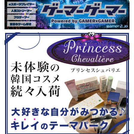
いゲーム、長
しめるイベントになっているようで
クなどが話題
ーム） 注目
す。 ちなみに、ゲストのプロレスラ
売されたば
GHTMARES-
ーである蝶野正洋さんは今年60歳に
要チェックで
２セット』
なるそうです。トークセッションに登
ル」に『ユ
ョンホラーゲー
場しますよ。 この記事のポイント ・
登場！『龍
◆『鉄拳8
大会参加者は60歳以上 ・3地区で予
リロード』も
...
選あり。予選は8月24日、25日と9月
は、PlaySta
22日。本戦は9月22日（事前エ ...
ンドーeショ
...