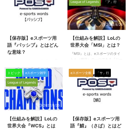
League of Legends
「ア」行
LoL）』で使われる専門用語で
の一つです。 ここでは『オープ
す。 トレード トレードとは、レ
ンβテスト』がゲーム用語として
ーン戦中に敵のチャンピオンと戦
使われる際の意味やその役割につ
ってダメージを与えあうことを指
いて解説していきます。 オープ
2022/12/6
2022/8/25
します。 このトレードとは、野
ンβテストの意義 英語では
球選手の交換や物品の取引の時に
「open beta」と表記されること
【保存版】eスポーツ用
【仕組みを解説】LoLの
使われる際の英単語【trade】か
が多いようです。 開発中のベー
ら来ています。LoLにおいてはス
語『パッシブ』とはどん
世界大会「MSI」とは？
タ版製品に対して調整の目的で実
キルやオートアタックをお互いに
施されるテストのうち、参加希望
な意味？
『MSI』とは、eスポーツのタイ
使って「ダメージを交換する」と
者を広く募集し、試用してもらう
トル（種目）の一つである『リー
『パッシブ』とは、eスポーツ界
いうことから、この行為をトレー
テストのことです。 オープンβテ
グオブレジェンド（League of
でもお馴染みのApex Legendsや
ドと呼びます。そのため、トレー
ストでは、参加者は無料で試作段
Legends／通称LoL）』の公式大
VALORANTなど、多くのゲーム
ドのことをダメージ交 ...
トピック
eスポーツ雑学
eスポーツ全般
「サ」行
階のソフトウェアを利用し、感想
会を示す専門用語です。大会の仕
タイトルでよく使われる専門用語
や意見、 ...
League of Legends
組みが理解できれば、より観戦を
のひとつです。RPGでも耳にする
楽しむことができますよ！ MSIと
こともありますね。 ぜひ、この
は MSI（エムエスアイ）とは、ラ
機会に用語の意味を学んで、知識
イアットゲームズが主催する
と技術を深めましょう！（下につ
2022/8/25
2022/8/21
【Mid-Season Invitational（ミ
づく） パッシブ 『パッシブ』と
ッドシーズン・インビテーショナ
は、“パッシブスキル”の略称で、
ル）】の略称です。こちらも世界
【仕組みを解説】LoLの
【保存版】eスポーツ用
常時効果が発生するキャラクター
大会ですが、名前の通りシーズン
固有のスキルのことです。 パッ
世界大会『WCS』とは
語『鯖』（さば）とはど
の中間である5月に開催される大