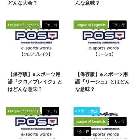
シブを英語で表すと
どんな大会？
んな意味？
会となります。 WCSとは異な
「Passive」。受身、受動的とい
り、参加条件は各 ...
『WCS』とは、eスポーツのタイ
『鯖』（さば）というと魚の鯖や
う意味の英単語です。 つまり対
トル（種目）の一つである『リー
鯖缶を連蔵しますが、ここではと
義語は、“アクティブスキル”とい
グオブレジェンド（League of
eスポーツを含むオンラインゲー
うこと。“パッ ...
League of Legends
「カ」行
League of Legends
「ラ」行
Legends／通称LoL）』の公式大
ム全般で使われることの多い
会を示す専門用語です。大会の仕
「鯖」について説明します。 ぜ
組みが理解できれば、より観戦を
ひ、この機会に用語の意味を学ん
楽しむことができますよ！ WCS
で、知識を深めましょう！（下に
とは WCS（ダブリューシーエ
つづく） 鯖 「鯖」（さば）とは
2022/9/14
2022/7/22
ス）とは、【World
ゲーム上のオンラインサーバーの
Championship（ワールドチャン
ことを表す用語のことです。 サ
【保存版】eスポーツ用
【保存版】eスポーツ用
ピオンシップ）】のことで、年に
ーバーを略して“サバ”。ちょうど
2度開催される、League of
魚の「鯖」と同じ読みになり、1
語『クロノブレイク』と
語『リーシュ』とはどん
Legendsの世界大会のうちの一つ
文字で表せる便利さから親しまれ
はどんな意味？
な意味？
となります。 年に一度、シーズ
ている用語です。 派生して、サ
『クロノブレイク』とは、eスポ
『リーシュ』とは、eスポーツの
ンの締めとなる毎年10月から11
ーバーダウン=”鯖落ち”などの用
ーツのタイトル（種目）の一つで
タイトル（種目）の一つである
月にかけて開催されます ...
語もお馴染み。Twitterでもよく
ある『リーグオブレジェンド
『リーグオブレジェンド
見かけますね。 そして ...
League of Legends
「ア」行
eスポーツ用語
（League of Legends／通称
（League of Legends／通称
League of Legends
「サ」行
LoL）』で使われる専門用語で
LoL）』で使われる専門用語で
す。 クロノブレイク クロノブレ
す。 リーシュ リーシュとは、試
「タ」行
イクとは、試合中に不具合やバグ
合開始時にジャングラーが中立モ