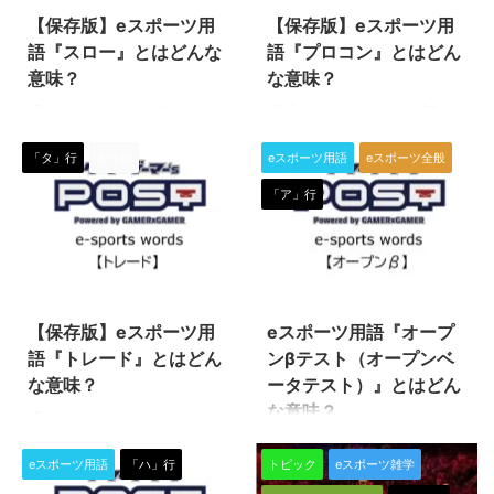
【保存版】eスポーツ用
【保存版】eスポーツ用
語『スロー』とはどんな
語『プロコン』とはどん
意味？
な意味？
『スロー』とは、eスポーツのタ
『プロコン』とは、スマブラやス
イトル（種目）の一つである『リ
プラトゥーン3などのNintendo
ーグオブレジェンド（League of
Switchのアクションゲーム関連
「タ」行
未分類
eスポーツ用語
eスポーツ全般
Legends／通称LoL）』で使われ
で使われる機会の多い専門用語の
「ア」行
る専門用語です。 スロー スロー
ひとつです。 「プロコンって
とは、試合が有利であったり勝利
何？」という方はぜひ、この機会
間近にも拘わらず、集団戦に負け
に用語の意味を学んで、知識を深
てしまう・キャッチされてしまう
めましょう！（下につづく） プ
2022/12/17
2022/12/6
といった様々な要因で試合の勝利
ロコン 『プロコン』とは、
から遠ざかってしまったり勝利を
Nintendo Switch専用の純正コン
【保存版】eスポーツ用
eスポーツ用語『オープ
失ってしまうことを指します。
トローラーである「プロコントロ
このスローは英単語の【throw】
ーラー」の略称です。 Nintendo
語『トレード』とはどん
ンβテスト（オープンベ
から来ています。これはバスケの
Switchはその人気ゆえ、あらゆ
な意味？
ータテスト）』とはどん
フリースローやモンスターストラ
るサードパーティから専用コント
な意味？
『トレード』とは、eスポーツの
イクのボムスローと同じく「投げ
ローラーが発売されていますよ
タイトル（種目）の一つである
る、放る」という意味であり、そ
ね。 しかし、目当てのコント ...
『オープンβテスト（オープンベ
『リーグオブレジェンド
こから ...
eスポーツ用語
「ハ」行
トピック
eスポーツ雑学
ータテスト）』とは、IT用語やゲ
（League of Legends／通称
ーム用語として使われる専門用語