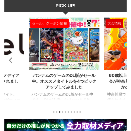
か。 CSD、GD CSD、GDとは、
PICK UP!
とを ...
それぞれ、【Creep Score
Difference（ク ...
大会情報
セール、クー
2024/7/31
2024/7/31
L版がセール
60歳以上が対象のeスポーツの大
セガのサ
を4つピック
会が神奈川で開催。ゲストはまさ
『ユニコ
ました
かの蝶野正洋！！！
『ペルソナ
版がセール中
神奈川県でシニアeスポーツ大会が開
つつある昨
催されます。 東日本予選（福島
セガの最新作
から積みゲー
県）、西日本予選（大阪府）、関東予
中です。 特
いはず。とい
選（神奈川県）の優勝者3名が決勝大
となる『ユ
、2年後に遊ん
会（神奈川県）に進出するという本格
ド』。本作
トルを独自に
仕様。ご当地キャラクターによる対戦
ファンから
た。（類似し
も見られるとのことなので、家族で楽
や編成や育