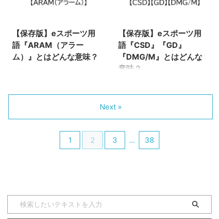
が発生した際に、試合の進行を一
ンスターを狩る際に、その補助と
2022/7/22
2022/8/25
定時間巻き戻して不具合やバグが
して一緒に中立モンスターを攻撃
発生する前から試合を再開させる
をしてあげる行為のことです。
【保存版】eスポーツ用
【保存版】eスポーツ用
ことです。 クロノブレイクとい
リーシュ（leash）とは本来、何
う名前だけ聞くと非常にカッコい
かを繋ぐという意味です。犬を繋
語『ARAM（アラー
語『CSD』『GD』
いですよね。ミズノから発売され
いだり、サーフィンでボードを繋
ム）』とはどんな意味？
『DMG/M』とはどんな
ている陸上のシューズにもこの名
ぐなどの紐（リーシュコード）の
意味？
『ARAM（アラーム）』とは、e
前が使われています。 直訳する
ことを指すことが多いです。 し
スポーツのタイトル（種目）の一
と クロノ（chrono）＝時間 ブ
かし、意味が全く違うことにお気
『CSD（シーエスディー）』
つである『リーグオブレジェンド
レイク（bre ...
づきでしょうか。実は元 ...
『GD（ジーディー）』
（League of Legends／通称
『DMG/M』とは、eスポーツの
Next »
LoL）』で使われる専門用語で
タイトル（種目）の一つである
す。 ARAM LoLをやっている
『リーグオブレジェンド
と、友達から「アラームをやろ
（League of Legends／通称
1
2
3
…
38
う！」といわれて疑問に思った方
LoL）』で使われる専門用語で
も多いのではないでしょうか。ま
す。 これらの用語はすべて、プ
た、本来の意味を知らずにアラー
ロシーンにおいて選手のデータと
ムと呼んでいる方もいるかと思い
して示される場合が多いです。
ます。もちろん、目覚ましのアラ
KDAなどのスタッツは他ゲームで
ームではありません。
も目にすることが多いと思います
ARAM（アラーム）とは、【All
が、この3つは目にしたことがな
Random All Mid】の略称で、ゲ
い方も多いのではないでしょう
ームモードのランダムミッドのこ