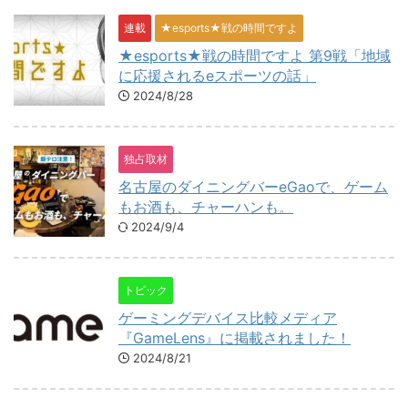
連載
★esports★戦の時間ですよ
★esports★戦の時間ですよ 第9戦「地域
に応援されるeスポーツの話」
2024/8/28
独占取材
名古屋のダイニングバーeGaoで、ゲーム
もお酒も、チャーハンも。
2024/9/4
トピック
ゲーミングデバイス比較メディア
『GameLens』に掲載されました！
2024/8/21