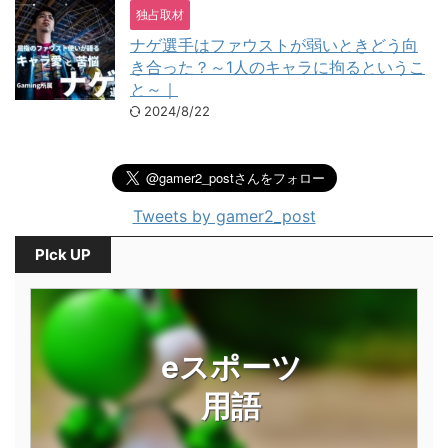
独占取材
ナゲ選手はファウストが弱いときどう向
き合った？～1人のキャラに拘るというこ
と～｜
2024/8/22
Tweets by gamer2_post
PIck UP
eスポーツ
用語