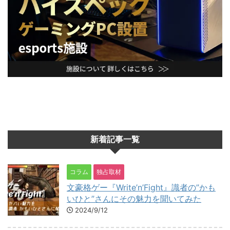
新着記事一覧
コラム
独占取材
文豪格ゲー『Write’n’Fight』識者の”かも
いひと”さんにその魅力を聞いてみた
2024/9/12