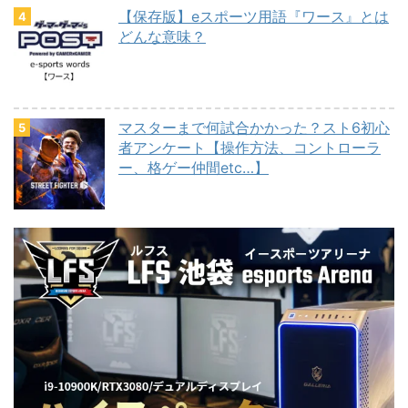
【保存版】eスポーツ用語『ワース』とは
どんな意味？
マスターまで何試合かかった？スト6初心
者アンケート【操作方法、コントローラ
ー、格ゲー仲間etc…】