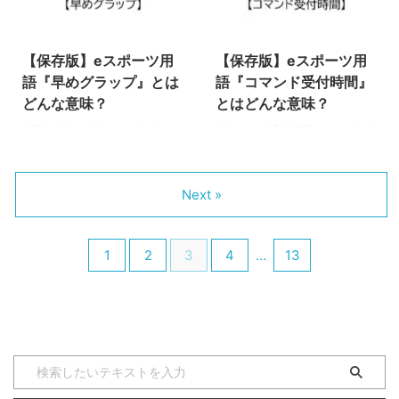
間無防備な状態をさらけ出すこと
りを感じた人がゲーム筐体などの
2022/4/13
2022/4/13
を意味します！ ガードクラッシ
台を叩くことです！「台をパンチ
ュとは 『ガードクラッシュ』と
する」を略した用語ですね！人に
【保存版】eスポーツ用
【保存版】eスポーツ用
は、相手の打撃をガードし続ける
よってはバンと音を立てることか
と、ガード状態が強制的に解除さ
ら『台バン』と言う人もいますが
語『早めグラップ』とは
語『コマンド受付時間』
れ、一定時間無防備になってしま
『台パン』の方がポピュラーな言
どんな意味？
とはどんな意味？
うシステムです！「どれくらいガ
い方になります。 そもそもです
『早めグラップ』とはeスポーツ
『コマンド受付時間』とはeスポ
ードし続けるとガードクラッシュ
が、前提として『台パン』は悪い
の人気タイトル（種目）の一つ
ーツの人気タイトル（種目）の一
に至るか」の規定値が設定されて
ことです。ゲームセンターの筐体
『ストリートファイターV』など
つ『ストリートファイターV』な
いて、規定値に達す ...
を叩けば、故障に繋がります ...
の2D格闘ゲームで使われる専門
どの2D格闘ゲームで使われる専
Next »
用語です。 グラップのタイミン
門用語です。 必殺技を繰り出す
グを意図的に変えるテクニックの
際、コマンド入力とボタンを押す
ことです！ 早めグラップとは
までの時間がどれくらいあるのか
1
2
3
4
…
13
『早めグラップ』を一言で説明す
を意味します！ コマンド受付時
るなら、早めに入力する遅らせグ
間とは 『コマンド受付時間』と
ラップです。わかりにくいと思う
は、「コマンド入力」と「ボタン
ので詳しく解説します！ そもそ
入力」までの間が、いかに空いて
も「遅らせグラップ」とは 『早
いても必殺技が成立するかの時間
めグラップ』を説明するために
のことです！ これだけではわか
は、まず「遅らせグラップ」につ
りにくいと思うので、詳しく解説
いて解説する必要があります。
していきます。 まず格闘ゲーム
「遅らせグラップ」とは、ガード
において、必殺技は「レバーによ