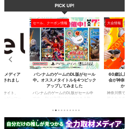
PICK UP!
して数フレーム後にグラップを入
るコマンド入力＋ボタン入力」で
力する ...
...
大会情報
セール、クー
2024/7/31
2024/7/31
L版がセール
60歳以上が対象のeスポーツの大
セガのサ
を4つピック
会が神奈川で開催。ゲストはまさ
『ユニコ
ました
かの蝶野正洋！！！
『ペルソナ
版がセール中
神奈川県でシニアeスポーツ大会が開
つつある昨
催されます。 東日本予選（福島
セガの最新作
から積みゲー
県）、西日本予選（大阪府）、関東予
中です。 特
いはず。とい
選（神奈川県）の優勝者3名が決勝大
となる『ユ
、2年後に遊ん
会（神奈川県）に進出するという本格
ド』。本作
トルを独自に
仕様。ご当地キャラクターによる対戦
ファンから
た。（類似し
も見られるとのことなので、家族で楽
や編成や育