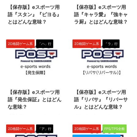
【保存版】eスポーツ用
【保存版】eスポーツ用
語『スタン』『ピヨる』
語『キャラ愛』『強キャ
とはどんな意味？
ラ厨』とはどんな意味？
『スタン』『ピヨる』とはeスポ
『キャラ愛』『強キャラ厨』とは
ーツの人気タイトル（種目）の一
eスポーツの人気タイトル（種
つ『ストリートファイターV』な
目）の一つ『ストリートファイタ
2D格闘ゲーム系
「ハ」行
2D格闘ゲーム系
「ラ」行
どの格闘ゲームで使われる専門用
ーV』などの格闘ゲームで使われ
語です。 一定時間以内にダメー
る専門用語です。 『キャラ愛』
ジを受け続けることが原因で、キ
は使用キャラへの愛着やこだわり
ャラが無防備になることを意味し
を意味し、『強キャラ厨』は強い
ます！ スタン・ピヨるとは 格闘
キャラばかりを使う人を意味しま
2022/4/13
2023/12/28
ゲームにおける『スタン』とは、
す！（下につづく） キャラ愛と
一定時間以内にダメージを受け続
は 『キャラ愛』とは、1つのキャ
【保存版】eスポーツ用
【保存版】eスポーツ用
けてしまうことで、キャラが気絶
ラを使い続けるこだわりや、キャ
し無防備になることです！ 動詞
ラへの愛着を意味します！「ただ
語『発生保証』とはどん
語『リバサ』『リバーサ
の場合は「スタンする」と言い、
そのキャラが好き」という意味で
な意味？
ル』とはどんな意味？
『ピヨる』とも言いますよ！加え
はなく、「そのキャラが好きだか
『発生保証』とはeスポーツの人
『リバサ』『リバーサル』とはe
てスタンまであと一撃、ワンコン
ら使い続ける」といったニュアン
気タイトル（種目）の一つ『スト
スポーツの人気タイトル（種目）
ボという状態のことを「ピヨリー
スです。また、『キャラ愛』が理
リートファイターV』などの格闘
の一つ『ストリートファイター
チ」（ピヨり＋リーチ）と言っ ...
由で使用キャラを決める人を「キ
2D格闘ゲーム系
「ア」行
2D格闘ゲーム系
FPS/TPS全般
ゲームで使われる専門用語です。
V』『ストリートファイター6』
...