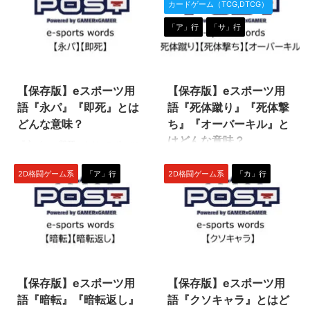
カードゲーム（TCG,DTCG）
技の発生途中で相手の攻撃を受け
（スト6）、『メルティブラッ
ても、技がそのまま発生すること
ド』（メルブラ）などの格闘ゲー
「ア」行
「サ」行
を意味します！ 発生保証とは
ム全般で使われる専門用語です。
『発生保証』とは、技を繰り出し
不利フレーム、被起き攻め状態か
2022/4/13
2022/10/19
ている最中（発生中）に相手の攻
ら最速で技を出すことを意味しま
撃を受けたのにもかかわらず、そ
す！ リバサ、リバーサルとは
【保存版】eスポーツ用
【保存版】eスポーツ用
のまま技が発生することです！飛
『リバサ』とは、ガード後やダウ
び道具や使い魔のようなものを召
ンした後、動けるようになってか
語『永パ』『即死』とは
語『死体蹴り』『死体撃
喚する攻撃に多く、自身がやられ
ら最速で暴れることです。 『リ
どんな意味？
ち』『オーバーキル』と
た後にも出現した飛び道具や使い
バーサル』が本来の用語ですが、
はどんな意味？
『永パ』『即死』とはeスポーツ
魔が相手を攻撃するようなイメー
略語で『リバサ』と言われること
の人気タイトル（種目）の一つ
ジですね。 ちなみに、『発生保
が多いですよ！ ちなみに、「逆
『死体蹴り』とはeスポーツの人
『ストリートファイターV』など
証』は「スマブラ」など、幅広 ...
転」を意味する英語「revers ...
2D格闘ゲーム系
「ア」行
2D格闘ゲーム系
「カ」行
気タイトル（種目）の一つ『スト
の2D格闘ゲームで使われる専門
リートファイターV』などの格闘
用語です。 1回で体力マックスの
ゲームで使われる専門用語です。
相手を倒し切れるコンボを意味し
KOしたにもかかわらず、無防備
ます！ 永パ、即死 とは 『永パ』
な相手を攻撃し続けることを意味
とは、1回で体力マックスの相手
します！ 死体蹴り とは 『死体蹴
2022/4/13
2022/4/13
を倒し切れるコンボのことです！
り』とは、KOした相手を攻撃し
「永久パターン」の略語であり、
続ける煽り行動です。対戦相手を
【保存版】eスポーツ用
【保存版】eスポーツ用
「即死」、「永久コンボ」と表現
馬鹿にするような行為として扱わ
する場合もあります。 基本的
語『暗転』『暗転返し』
語『クソキャラ』とはど
れることも多いので要注意です！