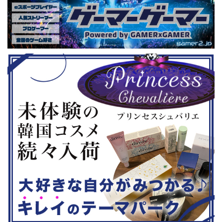
いゲーム、長
しめるイベントになっているようで
クなどが話題
ーム） 注目
す。 ちなみに、ゲストのプロレスラ
売されたば
GHTMARES-
ーである蝶野正洋さんは今年60歳に
要チェックで
２セット』
なるそうです。トークセッションに登
ル」に『ユ
ョンホラーゲー
場しますよ。 この記事のポイント ・
登場！『龍
◆『鉄拳8
大会参加者は60歳以上 ・3地区で予
リロード』も
...
選あり。予選は8月24日、25日と9月
は、PlaySta
22日。本戦は9月22日（事前エ ...
ンドーeショ
...