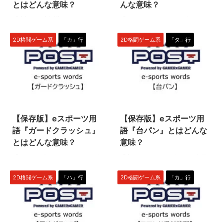
に、格闘ゲームはさまざまな方法
格闘ゲームでは、相手を倒した後
とはどんな意味？
んな意味？
でダメージを与え合うゲームで
でも数秒間だけキャラを動かせる
『暗転』『暗転返し』とはeスポ
『クソキャラ』とはeスポーツの
す。それにもかかわらず、たった
場合があります。その間にKOさ
ーツの人気タイトル（種目）の一
人気タイトル（種目）の一つ『ス
1回の攻撃で相手を倒せてしまう
れた相手は動けませんが、勝った
つ『ストリートファイターV』な
トリートファイターV』などの2D
『永パ』は非常に強力です！ ま
2D格闘ゲーム系
「カ」行
2D格闘ゲーム系
「タ」行
プレイヤーだけはキャラを操作で
どの2D格闘ゲームで使われる専
格闘ゲームで使われる専門用語で
...
きます。その間に相手を ...
門用語です。 『暗転』は、技の
す。 性能を理由に嫌われている
性能により画面が一瞬止まる状態
キャラのことを意味します！ ク
を意味し、『暗転返し』は、暗転
ソキャラとは 『クソキャラ』と
中に技を打ち返すことを意味しま
は、「主観において、理不尽な性
2022/4/13
2022/4/14
す！（下につづく） 暗転とは
能を持つキャラのこと」を意味し
『暗転』とは、主に超必殺技など
ます！強すぎる技を持っているキ
【保存版】eスポーツ用
【保存版】eスポーツ用
を繰り出した際に、カットインに
ャラや、強引な連携を得意とする
より一瞬画面が止まる状態・演出
キャラを『クソキャラ』と表現す
語『ガードクラッシュ』
語『台パン』とはどんな
のことです。格ゲーでは、つねに
る場合が多いです。 注意点とし
とはどんな意味？
意味？
お互いがキャラクターを動かせる
て、『クソキャラ』はネガティブ
『ガードクラッシュ』とはeスポ
『台パン』とはeスポーツの人気
状態で試合は進みます。それに対
な用語です。格ゲー界では日常的
ーツの人気タイトル（種目）の一
タイトル（種目）の一つ『ストリ
して、『暗転』は一瞬だけ両プレ
に使われている用語ではあります
つ『ストリートファイター』
ートファイターV』などの2D格闘
イヤーが操作できなくなり、『暗
が、シチュエーションや雰囲気 ...
2D格闘ゲーム系
「ハ」行
2D格闘ゲーム系
「カ」行
『THE KING OF FIGHTERS』シ
ゲームで使われる専門用語です。
...
リーズなどの2D格闘ゲームで使
怒りに身を任せて、台をパンチす
われる専門用語です。 規定値ま
ることを意味します！ 台パンと
でガードし続けた場合に、一定時
は 『台パン』とは、ゲームで怒