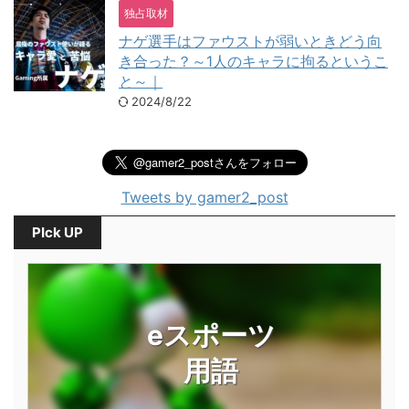
独占取材
ナゲ選手はファウストが弱いときどう向
き合った？～1人のキャラに拘るというこ
と～｜
2024/8/22
Tweets by gamer2_post
PIck UP
eスポーツ
用語