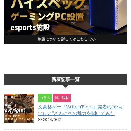
新着記事一覧
コラム
独占取材
文豪格ゲー『Write’n’Fight』識者の”かも
いひと”さんにその魅力を聞いてみた
2024/9/12