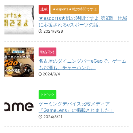
連載
★esports★戦の時間ですよ
★esports★戦の時間ですよ 第9戦「地域
に応援されるeスポーツの話」
2024/8/28
独占取材
名古屋のダイニングバーeGaoで、ゲーム
もお酒も、チャーハンも。
2024/9/4
トピック
ゲーミングデバイス比較メディア
『GameLens』に掲載されました！
2024/8/21