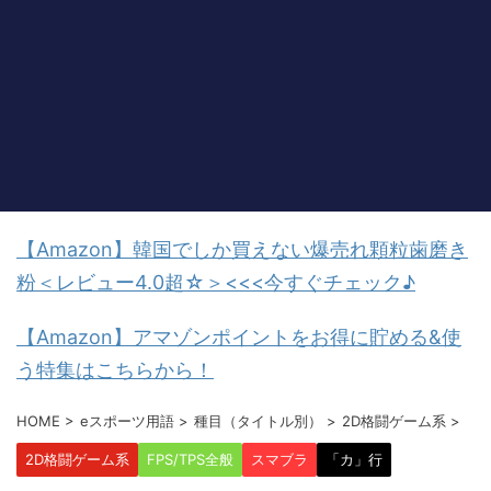
【Amazon】韓国でしか買えない爆売れ顆粒歯磨き
粉＜レビュー4.0超☆＞<<<今すぐチェック♪
【Amazon】アマゾンポイントをお得に貯める&使
う特集はこちらから！
HOME
>
eスポーツ用語
>
種目（タイトル別）
>
2D格闘ゲーム系
>
2D格闘ゲーム系
FPS/TPS全般
スマブラ
「カ」行