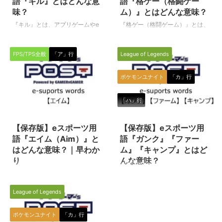
語『キル』とはどんな意
語『格ゲー（格闘ゲー
味？
ム）』とはどんな意味？
『キル』とは、アプリゲームやe
『格ゲー（格闘ゲーム）』とは、
スポーツ種目（ゲームタイトル）
eスポーツ全般、そして広く一般
全般の中で使われる専門用語で
的にも用いられるゲーム関連の用
FPS/TPS全般
「ア」行
League of Legends
す。（下に続く） キル 対戦ゲー
語として使われています。（下に
ムやeスポーツ種目（ゲームタイ
続く） 格ゲー（格闘ゲーム） 格
トル）で敵を倒すことを、英語の
闘技もしくはそれに準ずるものを
ポケモンユナイト
「カ」行
Kill（殺す、倒す）を語源とし
テーマとした対戦型格闘ゲームの
て、eスポーツ選手（プレイヤ
総称です。 原則として対戦は1対
「ハ」行
ー）やゲーマーの間で使われてい
1で行われるゲームの事を指しま
2024/2/15
2022/1/28
るスラング（俗語）の一種です。
す。 とにかく格ゲーといえば、
特にFPSやTPSにおいて使われる
日本のゲームシーンにとって欠か
【保存版】eスポーツ用
【保存版】eスポーツ用
ことが多いようです。 様々な種
せない存在と言えるほど熱狂的な
語『エイム（Aim）』と
語『ガンク』『ファー
目（タイトル）やゲームで使用さ
ファンを有するゲームのメインカ
はどんな意味？｜早わか
ム』『キャンプ』とはど
れるワードなので、色々な使われ
テゴリーの一つですね！ ただ、
り
んな意味？
方がされますが、例えば… ソロキ
比較的古くからのゲームプレイヤ
『エイム（Aim）』とは、
『ガンク』『キャンプ』とは、e
ル キル数 ダブルキル 連続キル フ
ーに偏る傾向はある様で、最近の
FPS/TPSなど戦争・戦闘をテー
スポーツのタイトル（種目）の一
ァーストキル キ ...
若いeスポーツ選手（プレイ ...
League of Legends
マにしたeスポーツの中で使われ
つである『リーグオブレジェンド
る専門用語です。 エイム（Aim）
（League of Legends／通称
エイムとは、FPSやTPSなどの戦
LoL）』の中で使われる、特に
ポケモンユナイト
「カ」行