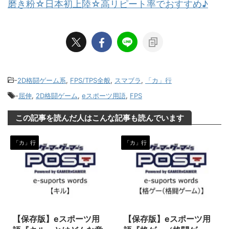
磨き粉☆日本初上陸☆高リピート率でおすすめ♪
-
2D格闘ゲーム系
,
FPS/TPS全般
,
スマブラ
,
「カ」行
-
屈伸
,
2D格闘ゲーム
,
eスポーツ用語
,
FPS
この記事を読んだ人はこんな記事も読んでいます
「カ」行
「カ」行
2020/3/10
2024/1/26
【保存版】eスポーツ用
【保存版】eスポーツ用