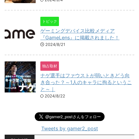
トピック
ゲーミングデバイス比較メディア
『GameLens』に掲載されました！
2024/8/21
独占取材
ナゲ選手はファウストが弱いときどう向
き合った？～1人のキャラに拘るというこ
と～｜
2024/8/22
Tweets by gamer2_post