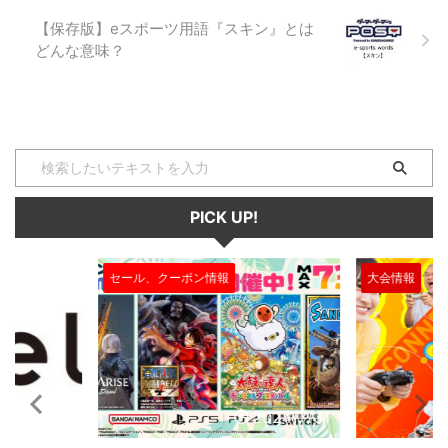
て、バフ（赤バフや青バフなど）
【保存版】eスポーツ用語『スキン』とは
を手に入れる事が出来ます。 ミ
どんな意味？
ニオン（minion） ネク ...
PICK UP!
大会情報
セール、クー
2024/7/31
2024/7/31