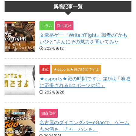
新着記事一覧
コラム
独占取材
文豪格ゲー『Write’n’Fight』識者の”かも
いひと”さんにその魅力を聞いてみた
2024/9/12
連載
★esports★戦の時間ですよ
★esports★戦の時間ですよ 第9戦「地域
に応援されるeスポーツの話」
2024/8/28
独占取材
名古屋のダイニングバーeGaoで、ゲーム
もお酒も、チャーハンも。
2024/9/4