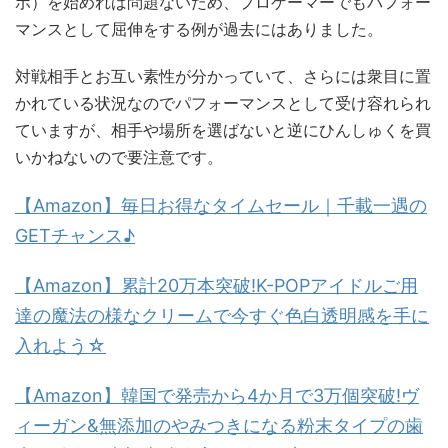
ボ）を始めれば問題ないため、プロゲーマーでもパフォー
マンスとして屈伸をする例が過去にはありました。
対戦相手とお互い素性が分かっていて、さらには衆目に置
かれている状況なのでパフォーマンスとして受け容れられ
ていますが、相手や場所を選ばないと逆にひんしゅくを買
いかねないので要注意です。
【Amazon】毎日お得なタイムセール｜千載一遇の
GETチャンス♪
【Amazon】累計20万本突破!K-POPアイドルご用
達の魔法の様なクリームで今すぐ色白透明感を手に
入れよう☆
【Amazon】韓国で発売から4か月で3万個突破!ヴ
ィーガン&無添加のやみつきになる粉末タイプの歯