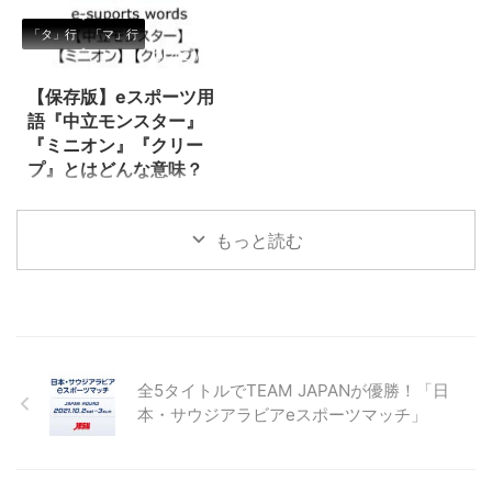
闘や戦争をテーマにしたeスポー
「ジャングル（jg）」に関わる専
ツ種目（タイトル）の中で、自分
門用語です。 『ポケモンユナイ
「タ」行
「マ」行
の銃や武器の照準を敵に合わせる
ト』などのMOBAでもよく使われ
2021/7/29
ことを指します。 こういった種
る言葉なので、この機会に覚えち
類のゲームにおいて、この『エイ
ゃいましょう！ ガンク（Gank）
【保存版】eスポーツ用
ム』の速さや正確さなどの技術的
『ガンク』のもともとの意味は
語『中立モンスター』
要素は、かなり重要となります。
「盗む」という英語です。
『ミニオン』『クリー
加えて、自分に合ったエイム感度
LoL（リーグオブレジェンドにお
プ』とはどんな意味？
（エイム操作時の動きの速さの設
いて、この「ガンク」という言葉
『中立モンスター』『ミニオン』
定）を見つけることも同様に重要
の意味は、『チャンピオン同士が
『クリープ』とは、eスポーツの
です。ゲームによってはかなり細
レーン争いをしているところに忍
もっと読む
タイトル（種目）の一つである
かく調整できるので様 ...
び寄り、奇襲 ...
『リーグオブレジェンド
（League of Legends／通称
LoL）』の中で使われる専門用語
です。 中立モンスター 敵にも味
方にも属さない、ジャングル内の
モンスターを指します。 森の中
全5タイトルでTEAM JAPANが優勝！「日
に配置される中立のモンスター
本・サウジアラビアeスポーツマッチ」
は、ジャングラーが狩ることによ
って、経験値やゴールドを取得す
ることかできます。 また、特定
のモンスターを狩ることによっ