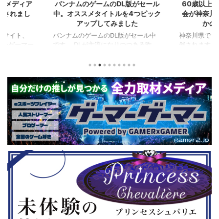
L版がセール
60歳以上が対象のeスポーツの大
セガのサ
を4つピック
会が神奈川で開催。ゲストはまさ
『ユニコ
ました
かの蝶野正洋！！！
『ペルソナ
版がセール中
神奈川県でシニアeスポーツ大会が開
つつある昨
催されます。 東日本予選（福島
セガの最新作
から積みゲー
県）、西日本予選（大阪府）、関東予
中です。 特
いはず。とい
選（神奈川県）の優勝者3名が決勝大
となる『ユ
、2年後に遊ん
会（神奈川県）に進出するという本格
ド』。本作
トルを独自に
仕様。ご当地キャラクターによる対戦
ファンから
た。（類似し
も見られるとのことなので、家族で楽
や編成や育
いゲーム、長
しめるイベントになっているようで
クなどが話題
ーム） 注目
す。 ちなみに、ゲストのプロレスラ
売されたば
GHTMARES-
ーである蝶野正洋さんは今年60歳に
要チェックで
２セット』
なるそうです。トークセッションに登
ル」に『ユ
ョンホラーゲー
場しますよ。 この記事のポイント ・
登場！『龍
◆『鉄拳8
大会参加者は60歳以上 ・3地区で予
リロード』も
...
選あり。予選は8月24日、25日と9月
は、PlaySta
22日。本戦は9月22日（事前エ ...
ンドーeショ
...