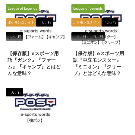
全般の中で使われる専門用語で
的にも用いられるゲーム関連の用
League of Legends
League of Legends
す。（下に続く） キル 対戦ゲー
語として使われています。（下に
ムやeスポーツ種目（ゲームタイ
続く） 格ゲー（格闘ゲーム） 格
トル）で敵を倒すことを、英語の
闘技もしくはそれに準ずるものを
ポケモンユナイト
「カ」行
ポケモンユナイト
「カ」行
Kill（殺す、倒す）を語源とし
テーマとした対戦型格闘ゲームの
て、eスポーツ選手（プレイヤ
総称です。 原則として対戦は1対
「ハ」行
「タ」行
「マ」行
ー）やゲーマーの間で使われてい
1で行われるゲームの事を指しま
2022/1/28
2021/7/29
るスラング（俗語）の一種です。
す。 とにかく格ゲーといえば、
特にFPSやTPSにおいて使われる
日本のゲームシーンにとって欠か
【保存版】eスポーツ用
【保存版】eスポーツ用
ことが多いようです。 様々な種
せない存在と言えるほど熱狂的な
語『ガンク』『ファー
語『中立モンスター』
目（タイトル）やゲームで使用さ
ファンを有するゲームのメインカ
ム』『キャンプ』とはど
『ミニオン』『クリー
れるワードなので、色々な使われ
テゴリーの一つですね！ ただ、
んな意味？
プ』とはどんな意味？
方がされますが、例えば… ソロキ
比較的古くからのゲームプレイヤ
『ガンク』『キャンプ』とは、e
『中立モンスター』『ミニオン』
ル キル数 ダブルキル 連続キル フ
ーに偏る傾向はある様で、最近の
スポーツのタイトル（種目）の一
『クリープ』とは、eスポーツの
ァーストキル キ ...
若いeスポーツ選手（プレイ ...
「カ」行
つである『リーグオブレジェンド
タイトル（種目）の一つである
（League of Legends／通称
『リーグオブレジェンド
LoL）』の中で使われる、特に
（League of Legends／通称
「ジャングル（jg）」に関わる専
LoL）』の中で使われる専門用語
門用語です。 『ポケモンユナイ
です。 中立モンスター 敵にも味
ト』などのMOBAでもよく使われ
方にも属さない、ジャングル内の
2020/11/10
る言葉なので、この機会に覚えち
モンスターを指します。 森の中