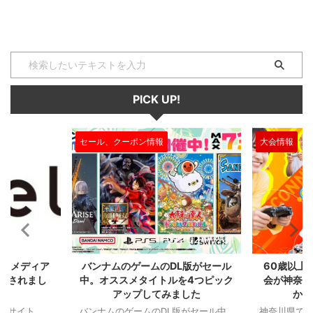
PICK UP!
大会情報
セール、クー
2024/7/31
2024/7/31
L版がセール
60歳以上が対象のeスポーツの大
セガのサ
を4つピック
会が神奈川で開催。ゲストはまさ
『ユニコ
ました
かの蝶野正洋！！！
『ペルソナ
版がセール中
神奈川県でシニアeスポーツ大会が開