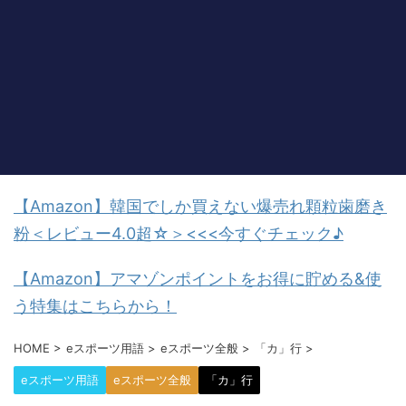
【Amazon】韓国でしか買えない爆売れ顆粒歯磨き
粉＜レビュー4.0超☆＞<<<今すぐチェック♪
【Amazon】アマゾンポイントをお得に貯める&使
う特集はこちらから！
HOME
>
eスポーツ用語
>
eスポーツ全般
>
「カ」行
>
eスポーツ用語
eスポーツ全般
「カ」行