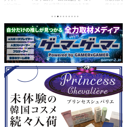
つつある昨
催されます。 東日本予選（福島
セガの最新作
から積みゲー
県）、西日本予選（大阪府）、関東予
中です。 特
いはず。とい
選（神奈川県）の優勝者3名が決勝大
となる『ユ
、2年後に遊ん
会（神奈川県）に進出するという本格
ド』。本作
トルを独自に
仕様。ご当地キャラクターによる対戦
ファンから
た。（類似し
も見られるとのことなので、家族で楽
や編成や育
いゲーム、長
しめるイベントになっているようで
クなどが話題
ーム） 注目
す。 ちなみに、ゲストのプロレスラ
売されたば
GHTMARES-
ーである蝶野正洋さんは今年60歳に
要チェックで
２セット』
なるそうです。トークセッションに登
ル」に『ユ
ョンホラーゲー
場しますよ。 この記事のポイント ・
登場！『龍
◆『鉄拳8
大会参加者は60歳以上 ・3地区で予
リロード』も
...
選あり。予選は8月24日、25日と9月
は、PlaySta
22日。本戦は9月22日（事前エ ...
ンドーeショ
...