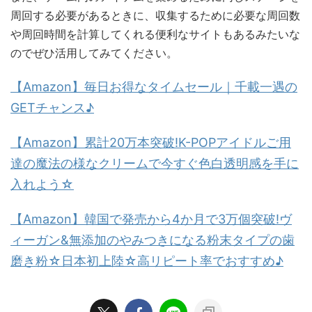
周回する必要があるときに、収集するために必要な周回数
や周回時間を計算してくれる便利なサイトもあるみたいな
のでぜひ活用してみてください。
【Amazon】毎日お得なタイムセール｜千載一遇の
GETチャンス♪
【Amazon】累計20万本突破!K-POPアイドルご用
達の魔法の様なクリームで今すぐ色白透明感を手に
入れよう☆
【Amazon】韓国で発売から4か月で3万個突破!ヴ
ィーガン&無添加のやみつきになる粉末タイプの歯
磨き粉☆日本初上陸☆高リピート率でおすすめ♪