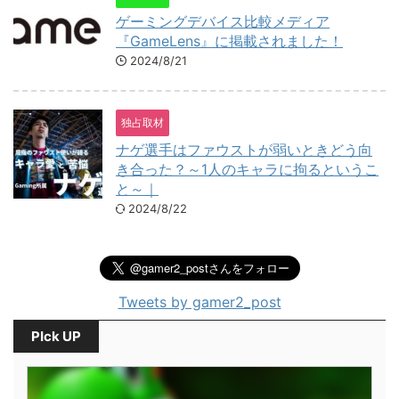
ゲーミングデバイス比較メディア
『GameLens』に掲載されました！
2024/8/21
独占取材
ナゲ選手はファウストが弱いときどう向
き合った？～1人のキャラに拘るというこ
と～｜
2024/8/22
Tweets by gamer2_post
PIck UP