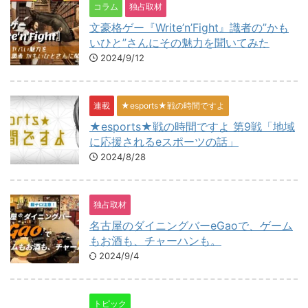
コラム
独占取材
文豪格ゲー『Write’n’Fight』識者の”かも
いひと”さんにその魅力を聞いてみた
2024/9/12
連載
★esports★戦の時間ですよ
★esports★戦の時間ですよ 第9戦「地域
に応援されるeスポーツの話」
2024/8/28
独占取材
名古屋のダイニングバーeGaoで、ゲーム
もお酒も、チャーハンも。
2024/9/4
トピック