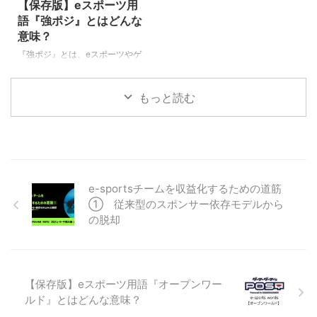
ゃいましょう！ ガンク（Gank）
に配置される中立のモンスター
【保存版】eスポーツ用
『ガンク』のもともとの意味は
は、ジャングラーが狩ることによ
語『強ポジ』とはどんな
「盗む」という英語です。
って、経験値やゴールドを取得す
意味？
LoL（リーグオブレジェンドにお
ることかできます。 また、特定
『強ポジ』とは、eスポーツやゲ
いて、この「ガンク」という言葉
のモンスターを狩ることによっ
ームのプレイヤーの間で多く使わ
の意味は、『チャンピオン同士が
て、バフ（赤バフや青バフなど）
れる専門用語です。（下に続く）
レーン争いをしているところに忍
を手に入れる事が出来ます。 ミ
もっと読む
強ポジ 強ポジは、ゲームやeスポ
び寄り、奇襲 ...
ニオン（minion） ネク ...
ーツ種目の種類によって、また、
シーンによって、具体的な意味が
様々に変化します。 つまり、特
定のキャラクターにとって非常に
有利な場所（もしくはシチュエー
ション）の事を指します。 プレ
e-sportsチームを収益化するための道筋
イヤーの方々の使い方を見ている
① 従来型のスポンサー依存モデルから
と、ＭＡＰ上の物理的な場所を指
の脱却
すことが多いようです。 たとえ
ばではありますが… デッドバイデ
イライト（Dead by Daylight／通
称DBD） 第五人格 スプラトゥー
ン（ ...
【保存版】eスポーツ用語『オープンワー
ルド』とはどんな意味？