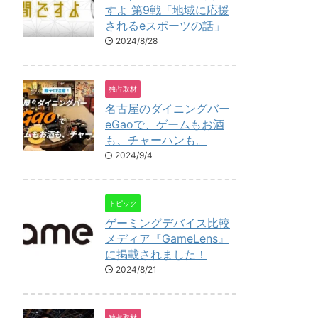
すよ 第9戦「地域に応援
されるeスポーツの話」
2024/8/28
独占取材
名古屋のダイニングバー
eGaoで、ゲームもお酒
も、チャーハンも。
2024/9/4
トピック
ゲーミングデバイス比較
メディア『GameLens』
に掲載されました！
2024/8/21
独占取材