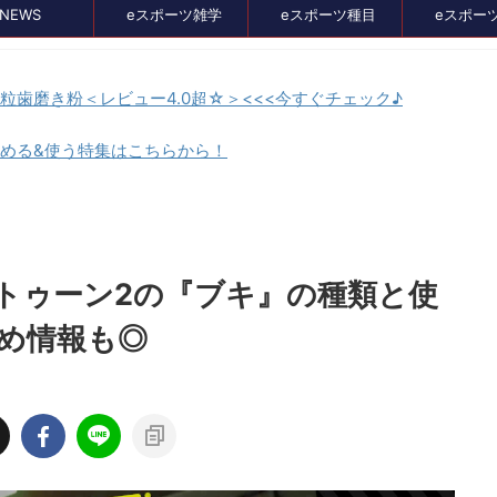
NEWS
eスポーツ雑学
eスポーツ種目
eスポー
顆粒歯磨き粉＜レビュー4.0超☆＞<<<今すぐチェック♪
貯める&使う特集はこちらから！
セール、クーポン情報
トゥーン2の『ブキ』の種類と使
め情報も◎
2024/8/21
2024/7/3
イス比較メディア
バンナムのゲームのDL版がセール中。オ
』に掲載されました！
スメタイトルを4つピックアップしてみま
た
イト、GameLensさん