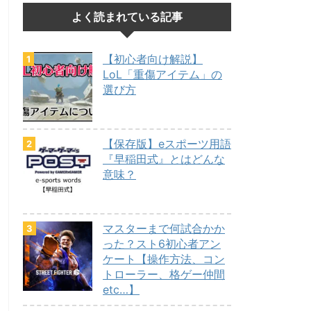
よく読まれている記事
【初心者向け解説】
LoL「重傷アイテム」の
選び方
【保存版】eスポーツ用語
『早稲田式』とはどんな
意味？
マスターまで何試合かか
った？スト6初心者アン
ケート【操作方法、コン
トローラー、格ゲー仲間
etc…】