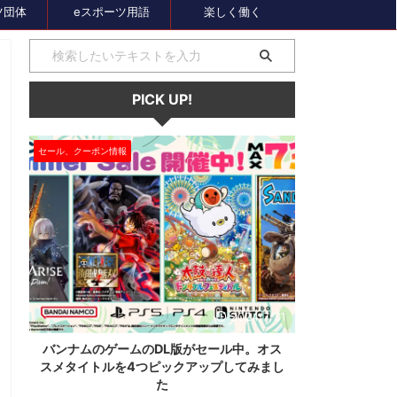
ツ団体
eスポーツ用語
楽しく働く
PICK UP!
大会情報
セール、クーポン
1
2024/7/31
ス
60歳以上が対象のeスポーツの大会が神奈
セガのサマー
し
川で開催。ゲストはまさかの蝶野正洋！！！
オーバーロー
神奈川県でシニアeスポーツ大会が開催されます。