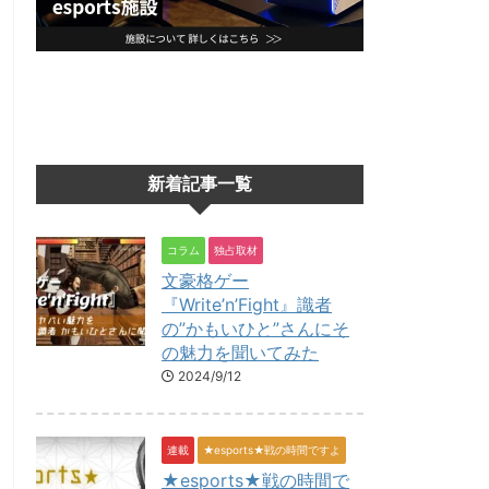
新着記事一覧
コラム
独占取材
文豪格ゲー
『Write’n’Fight』識者
の”かもいひと”さんにそ
の魅力を聞いてみた
2024/9/12
連載
★esports★戦の時間ですよ
★esports★戦の時間で