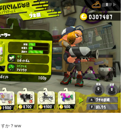
紹介していただきました！
バンナムのゲームのDL版がセール中です。 DLが主
PCに限らず家庭用ゲーム機を
流になりつつある昨今、セールするとお得感から
イスや、プロゲーマーやス
みゲーしてしまいがちな人も多いはず。というこ
るデバイスを紹介していま
で、今回は1年後、2年後に遊んでも楽しめるよう
ーのマウス感度やキー設定
タイトルを独自にピックアップしてみました。（
ていますよ。 何か新しい
似したゲームや続編が出にくいゲーム、長く遊べ
や、新しい環境を構築した
ゲーム、定番ゲーム） 注目タイトル ◆『LITTLE
したいときに参考にしてみ
NIGHTMARES-リトルナイトメア-１＆２セット』
ameLens
(Switch） ２Dアクションホラーゲームの2作のセ
トです。 ◆『鉄拳8 Deluxe Edition』（PS5） ...
すか？ww