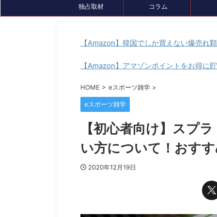
独占取材
コラム
【Amazon】韓国でしか買えない爆売れ
【Amazon】アマゾンポイントをお得に
イベント情報
セール、クーポン情報
トピック
HOME
>
eスポーツ雑学
>
eスポーツ雑学
【初心者向け】スプラ
い方について！おすす
2020年12月19日
2024/7/26
『ルンファク』展が8/4(日)まで開催中！ゲ
ゲーミングデバ
ームDL版も7月末まで最大50％OFFセール
『GameLens
中です
様々なデバイスを紹介するサ