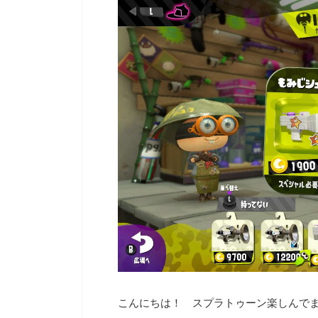
『牧場物語』から派生した人気シリーズ『ルーンフ
にてゲーマーゲーマーを
ァクトリー』の展覧会が開催中です。 期間は
GameLensさんでは、
7/26(金)～8/4(日)の10日間のみなので、ファンの方
含む様々なハードのデバ
はお見逃しなく！繊細なタッチで描かれた魅力的な
トリーマーが使用してい
キャラクターのグッズを手に入れる貴重なチャンス
す。加えて、プロゲーマ
ですよ。 ゲームのDL版も7月末までセール中なの
など細かいことまで網羅し
で、イラストを見て気になった人はこの機会にプレ
デバイスを検討するとき
イしてみてください！ （以下、リリース内容をその
り、設定を試してみたり
まま掲載しています） 大人気ゲーム『ルーンファク
てはいかがでしょうか。 ▼G
トリー』の魅力を感じる！「ルーンファクトリー展/
https://mediator- ...
崎美奈子 WORKS」が有楽町 ...
こんにちは！ スプラトゥーン楽しんでま