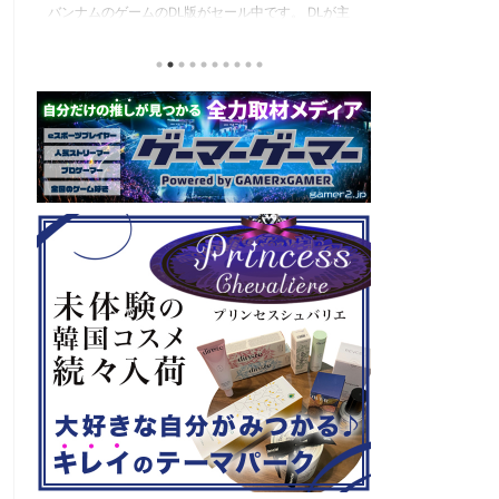
東日本予選（福島県）、西日本予選（大阪府）、関
セガの最新作、
積
東予選（神奈川県）の優勝者3名が決勝大会（神奈
注目なのが初の
と
川県）に進出するという本格仕様。ご当地キャラク
ロード』。本作
な
ターによる対戦も見られるとのことなので、家族で
らの評価が高く
類
楽しめるイベントになっているようです。 ちなみ
麗なグラフィッ
る
に、ゲストのプロレスラーである蝶野正洋さんは今
売されたばかり
年60歳になるそうです。トークセッションに登場し
す！ 「セガ 
ますよ。 この記事のポイント ・大会参加者は60歳
ーロード』登場
ッ
以上 ・3地区で予選あり。予選は8月24日、25日と9
ロード』もセー
月22日。本戦は9月22日（事前エ ...
PlayStatio
て販売中の一部Pla 