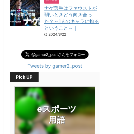
ナゲ選手はファウストが
弱いときどう向き合っ
た？～1人のキャラに拘る
ということ～｜
2024/8/22
Tweets by gamer2_post
PIck UP
eスポーツ
用語