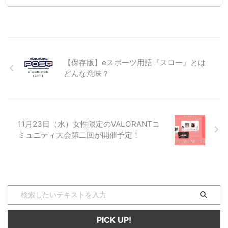
格ゲーの大会『REV Major
できるチャンスはありますよ！ ...
2022』をご存じですか？ 還元型
PROJECTのITK選手もストリー
トファイター5で出場予定の他、
日本人選手も多数出場を予定して
います。 全タイトルで700人近
【保存版】eスポーツ用語『スロー』とは
くエントリーしている同大会。圧
どんな意味？
倒的な出場者数はワールドツアー
のマスターイベント「鉄拳7」で
す。 開催されるトーナメントタ
イトル一覧はこちら！ トーナメ
ントのタイトル ...
11月23日（水）女性限定のVALORANTコ
ミュニティ大会第二回が開催予定！
PICK UP!