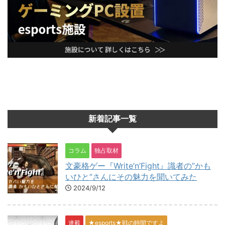
新着記事一覧
コラム
独占取材
文豪格ゲー『Write’n’Fight』識者の”かも
いひと”さんにその魅力を聞いてみた
2024/9/12
連載
★esports★戦の時間ですよ