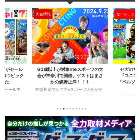
大会情報
セール、クー
2024/7/31
2024/7/31
L版がセール
60歳以上が対象のeスポーツの大
セガのサ
を4つピック
会が神奈川で開催。ゲストはまさ
『ユニコ
ました
かの蝶野正洋！！！
『ペルソナ
版がセール中
神奈川県でシニアeスポーツ大会が開
つつある昨
催されます。 東日本予選（福島
セガの最新作
から積みゲー
県）、西日本予選（大阪府）、関東予
中です。 特
いはず。とい
選（神奈川県）の優勝者3名が決勝大
となる『ユ
、2年後に遊ん
会（神奈川県）に進出するという本格
ド』。本作
トルを独自に
仕様。ご当地キャラクターによる対戦
ファンから
た。（類似し
も見られるとのことなので、家族で楽
や編成や育
いゲーム、長
しめるイベントになっているようで
クなどが話題
ーム） 注目
す。 ちなみに、ゲストのプロレスラ
売されたば