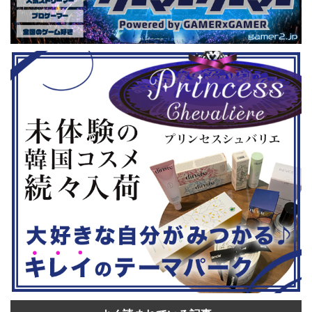
GHTMARES-
ーである蝶野正洋さんは今年60歳に
要チェックで
２セット』
なるそうです。トークセッションに登
ル」に『ユ
ョンホラーゲー
場しますよ。 この記事のポイント ・
登場！『龍
◆『鉄拳8
大会参加者は60歳以上 ・3地区で予
リロード』も
...
選あり。予選は8月24日、25日と9月
は、PlaySta
22日。本戦は9月22日（事前エ ...
ンドーeショ
...