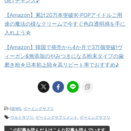
GETチャンス♪
【Amazon】累計20万本突破!K-POPアイドルご用
達の魔法の様なクリームで今すぐ色白透明感を手に
入れよう☆
【Amazon】韓国で発売から4か月で3万個突破!ヴ
ィーガン&無添加のやみつきになる粉末タイプの歯
磨き粉☆日本初上陸☆高リピート率でおすすめ♪
-
NEWS
,
ゲーミングサプリ
-
ウルトサプリ
,
ゲーミングサプリメント
,
ゲーミングサプリ
この記事を読んだ人はこんな記事も読んでいます