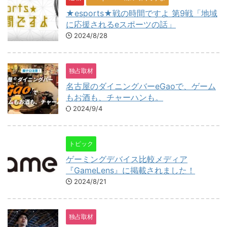
★esports★戦の時間ですよ 第9戦「地域
に応援されるeスポーツの話」
2024/8/28
独占取材
名古屋のダイニングバーeGaoで、ゲーム
もお酒も、チャーハンも。
2024/9/4
トピック
ゲーミングデバイス比較メディア
『GameLens』に掲載されました！
2024/8/21
独占取材