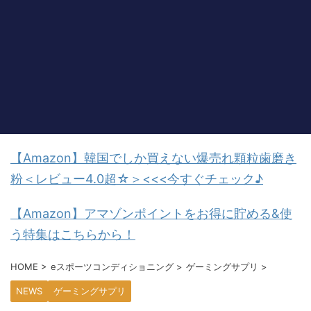
【Amazon】韓国でしか買えない爆売れ顆粒歯磨き
粉＜レビュー4.0超☆＞<<<今すぐチェック♪
【Amazon】アマゾンポイントをお得に貯める&使
う特集はこちらから！
HOME
>
eスポーツコンディショニング
>
ゲーミングサプリ
>
NEWS
ゲーミングサプリ