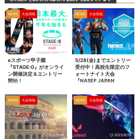
NEWS
大会情報
NEWS
大会情報
2024/1/30
2021/5/18
eスポーツ甲子園
5/28(金)までエントリー
『STAGE:0』がオンライ
受付中！高校生限定のフ
ン開催決定＆エントリー
ォートナイト大会
開始！
『NASEF JAPAN
MAJOR Fortnite
コロナの影響下でオフライン大会
Tournament Summer
が中止・延期を迫られている中、
NEWS
大会情報
NEWS
大会情報
2021』
筆者が気になってしょうがなかっ
た高校生のeスポーツ大会
北米教育eスポーツ連盟 日本本部
『STAGE:0』（ステージゼ
（NASEF JAPAN）によるオンラ
ロ）。 ついにオンライン開催決
イン大会『NASEF JAPAN
定の知らせが届きました！ 昨年
MAJOR Fortnite Tournament
1,475校・1,780チーム・4,716名
Summer 2021』が5/28(金)18:00
2022/5/18
2022/6/16
が参加した高校eスポーツの祭典