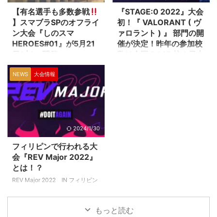
までエントリーを受付中です！
オンライン形式での大会開催決
【有名選手も多数参戦
『STAGE:0 2022』大会
今回のタイトルは様々な機種で大
定・エントリー受付開始！ 高校
】スマブラSPのオフライ
初！『 VALORANT ( ヴ
人気のTPS『Fortnite』！ ５月末
対抗のeスポーツ全国大会
日から予選が行われ、決勝大会は
ン大会『しのスマ
ァロラント ) 』 部門の開
『Coca-Cola STAGE:0
6月19日(土)に開催予定です。5月
HEROES#01』が5月21
催が決定！昨年の参加校
eSPORTS High-School
31日 (月)、6月2日 (水)、 6月4日
日(土)に開催
数は全国 2,145 校！日本
Championship2020』（テレビ
(金)の中から出場する予選大会を
最大高校eスポーツの祭
2022年のスマブラSPオフライン
東京、電通）が今年度はオンラ ...
エントリー時に選ぶことができる
NEWS
大会情報
典
大会では最大規模！？ スマブラ
のも嬉しいポイントですね♪ ...
SPのオフライン大会『しのスマ
日本最大規模の高校生eスポーツ
HEROES#01』が5月21日(土)に
大会『Stage:0』よりお知らせで
開催！！ 東京上野にある【Buzz
す！！今、全世界で話題沸騰中の
e-Sportsスタジオ】にて大乱闘ス
タクティカルシューター
マッシュブラザーズSPECIALの
『Valorant』のイベント情報で
2024/1/30
対戦交流会を開いている『しのス
す。 Varolantは、Riot Games主
マ』が【大田区産業プラザPIO 小
フィリピンで行われる大
催の公式大会『VALORANT
展示ホール】で『128人規模の大
会『REV Major 2022』
Champions Tour (通称VCT)』に
会』を開催！ しのスマでは初め
て先日ZETA DIVISIONが世界３位
とは！？
ての大規模大会となります。 世
の成績を残すなど、日本国内でも
REV Major 2022 IN フィリピン
界最大級の格ゲー大会『EVO』で
人気のFPSとなっています。VCT
2022年9月17日～18日（現地時
実績を連ねるプロプレイヤーが多
に興味あるけど敷居が高くて参加
間）フィリピン マニラのSMX コ
数参戦決定しているそう！！ そ
しにくい...と考えているそこの高
もっと読む
ンベンションセンターで行われる
してゲーマーゲーマー ...
校生のあなた！！今からでも活躍