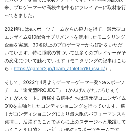
来、プロゲーマーや高校生を中心にプレイヤーに取材を行
ってきました。
2021年にはeスポーツチームからの協力を得て、還元型コ
エンザイムQ10配合サプリメントを使用したモニタリング
企画を実施。30名以上のプロゲーマーから好評をいただ
いています。特に睡眠の質ついては多くのプレイヤーがそ
の変化について触れています（モニタリングの記事はこち
ら：
https://gamer2.jp/team_athleteq10_issue/
）。
そして、2022年4月よりゲーマーゲーマー発のeスポーツ
チーム「還元型PROJECT」（かんげんがたぷろじぇく
と）がスタート。所属する選手たちは還元型コエンザイム
Q10を主軸としたコンディショニングを行っています。選
手がコンディショニングにより最大限のパフォーマンスを
発揮し、活躍することでさらに上のステージへと飛躍して
いくことを目的とした新しい形のeスポーツチームです