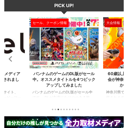
PICK UP!
徴があります。 例えば、ジョ ...
じ扱いになりますが、用途や ...
大会情報
セール、クー
2024/7/31
2024/7/31
L版がセール
60歳以上が対象のeスポーツの大
セガのサ
を4つピック
会が神奈川で開催。ゲストはまさ
『ユニコ
ました
かの蝶野正洋！！！
『ペルソナ
版がセール中
神奈川県でシニアeスポーツ大会が開
つつある昨
催されます。 東日本予選（福島
セガの最新作
から積みゲー
県）、西日本予選（大阪府）、関東予
中です。 特
いはず。とい
選（神奈川県）の優勝者3名が決勝大
となる『ユ
、2年後に遊ん
会（神奈川県）に進出するという本格
ド』。本作
トルを独自に
仕様。ご当地キャラクターによる対戦
ファンから
た。（類似し
も見られるとのことなので、家族で楽
や編成や育