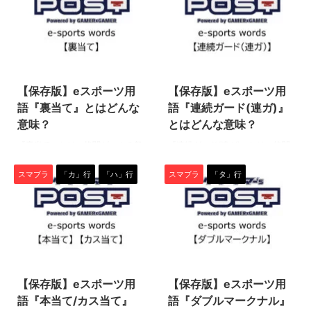
(以下、スマブラ)』をご存知です
ズ』など、主に格闘ゲームで使わ
か？ スマブラの登場キャラクタ
れる専門用語です。 『確反（確
ーや独特な競技性は非常に人気が
定反撃）』とは 『確反』とは
高く、対戦型格闘ゲームのeスポ
『確定反撃』の略で、相手の攻撃
2022/6/10
2022/6/10
ーツ主流タイトルとして広く認知
をガードした後の隙に、確定して
されています。 ゲームが趣味の
ヒットさせられる攻撃のことを指
【保存版】eスポーツ用
【保存版】eスポーツ用
方なら、その名を知らない人はい
します。 確反の仕組み 格闘ゲー
ないでしょう。 →スマブラがど
ムでは、相手の攻撃をガードをす
語『裏当て』とはどんな
語『連続ガード(連ガ)』
んなゲームか知りたい方はこちら
るとその時点でヒット判定が消
意味？
とはどんな意味？
の記事をチェック！ その最新作
え、両方のキャラに硬直（動けな
『裏当て』とは、格闘ゲームの祭
『連続ガード(連ガ)』とは、格闘
『スマブラSP』は2018年の発売
い時間）が発生します。 この硬
典“EVO”でもトップクラスの人気
ゲーム(格ゲー)の祭典“EVO”でも
以降世界各地で大会が開催されて
直が起きている間に、相手の硬直
を誇るeスポーツタイトル『大乱
トップクラスの人気を誇るeスポ
おり、未だ大きな盛り上が ...
が解けるよりも早く、技を繰り出
スマブラ
「カ」行
「ハ」行
スマブラ
「タ」行
闘スマッシュブラザーズSP』の
ーツタイトル『大乱闘スマッシュ
し ...
中で使われる専門用語です。 ぜ
ブラザーズSP』の中で使われる
ひ、この機会に用語の意味を学ん
専門用語です。 ぜひ、この機会
で、知識と技術を深めましょう！
に用語の意味を学んで、知識と技
（下につづく） 裏当て（うらあ
術を深めましょう！（下につづ
2022/6/10
2022/6/10
て） 『裏当て』とは、攻撃の当
く） 連続ガード(連ガ) 『連続ガ
たる位置を調整して、ファイター
ード(連ガ)』とは、連続攻撃をガ
【保存版】eスポーツ用
【保存版】eスポーツ用
の向きとは反対方向の当たり判定
ードすると、ガード硬直が消費さ
を相手にぶつけること。 多くの
れる前に次の攻撃判定がヒット
語『本当て/カス当て』
語『ダブルマークナル』