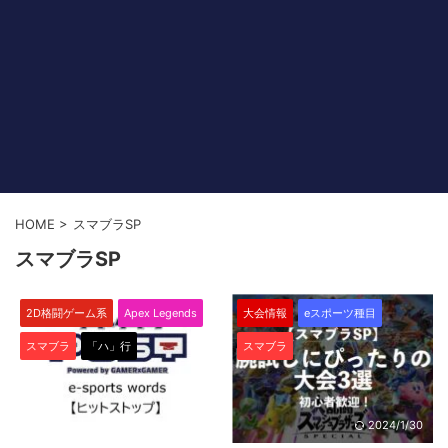
HOME
>
スマブラSP
スマブラSP
2D格闘ゲーム系
Apex Legends
大会情報
eスポーツ種目
スマブラ
「ハ」行
スマブラ
2023/11/9
2024/1/30