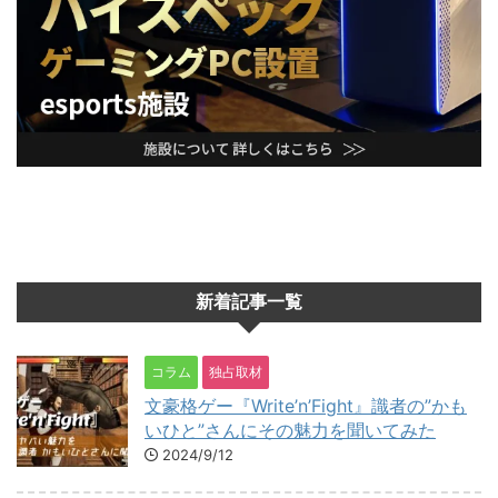
新着記事一覧
コラム
独占取材
文豪格ゲー『Write’n’Fight』識者の”かも
いひと”さんにその魅力を聞いてみた
2024/9/12