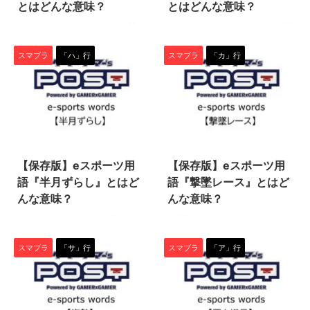
ファイターの空Nは自らの前後に
し、ガードし続ける以外の行動が
とはどんな意味？
とはどんな意味？
向けて攻撃を出しますが、これが
取れなくなること。 プレイヤー
『本当て/カス当て』とは、格闘
『ダブルマークナル』とは、格闘
もっとも起こりやすいケースでし
間では、略称で『連ガ』と呼ばれ
ゲームの祭典“EVO”でもトップク
ゲームの祭典“EVO”でもトップク
ょうか。一部ファイターの上強攻
る機会が多いです。 連ガのこと
ラスの人気を誇るeスポーツタイ
ラスの人気を誇るeスポーツタイ
撃なども前後対応している場 ...
を認識していなくても ...
スマブラ
「ハ」行
スマブラ
「カ」行
トル『大乱闘スマッシュブラザー
トル『大乱闘スマッシュブラザー
ズSP』の中で使われる専門用語
ズSP』の中で使われる専門用語
です。 ぜひ、この機会に用語の
です。 ぜひ、この機会に用語の
意味を学んで、知識と技術を深め
意味を学んで、知識と技術を深め
ましょう！（下につづく） 本当
ましょう！（下につづく） ダブ
2022/5/31
2022/5/31
て/カス当て まず前提としてファ
ルマークナル 『ダブルマークナ
イターの持つ一部の技は、ヒット
ル』とは、スマブラの試合におい
【保存版】eスポーツ用
【保存版】eスポーツ用
するタイミングや場所によって威
て｢最初の攻撃が相手が当たった
力やふっとび方が異なります。
後、相手がいかなる対応をしても
語『半月ずらし』とはど
語『撃墜レース』とはど
『本当て』とは、技がクリーンヒ
次の攻撃が必ず当たる｣という
んな意味？
んな意味？
ットすること。(ダメージ高い、
事。 例を挙げると… 攻撃側の[A]
『半月ずらし』とは、格闘ゲーム
『撃墜（げきつい）レース』と
よくふっとぶ) 『カス当て』と
という攻撃が、それに対する守備
の祭典“EVO”でもトップクラスの
は、格闘ゲームの祭典“EVO”でも
は、技が『本当て』にならずにヒ
側の[B]の行動、[C]の行動どちら
人気を誇るeスポーツタイトル
トップクラスの人気を誇るeスポ
ットすること。(ダメージ ...
にも刺さる状況で ...
スマブラ
「サ」行
スマブラ
「ア」行
『大乱闘スマッシュブラザーズ
ーツタイトル『大乱闘スマッシュ
SP』（スマブラ）の中で使われ
ブラザーズSP』（スマブラ）の
る専門用語です。 ぜひ、この機
中で使われる専門用語です。 ぜ
会に用語の意味を学んで、知識と
ひ、この機会に用語の意味を学ん