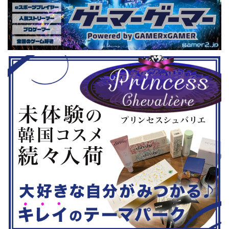
いゲーム、長
しめるイベントになっているようで
クなどが話題
ーム） 注目
す。 ちなみに、ゲストのプロレスラ
売されたば
GHTMARES-
ーである蝶野正洋さんは今年60歳に
要チェックで
２セット』
なるそうです。トークセッションに登
ル」に『ユ
ョンホラーゲー
場しますよ。 この記事のポイント ・
登場！『龍
◆『鉄拳8
大会参加者は60歳以上 ・3地区で予
リロード』も
...
選あり。予選は8月24日、25日と9月
は、PlaySta
22日。本戦は9月22日（事前エ ...
ンドーeショ
...