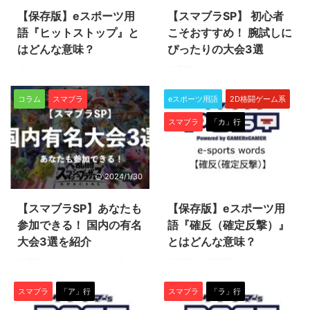
【保存版】eスポーツ用
【スマブラSP】 初心者
語『ヒットストップ』と
こそおすすめ！ 腕試しに
はどんな意味？
ぴったりの大会3選
『ヒットストップ』とは、eスポ
任天堂のキャラクターを中心に、
ーツを含むオンラインゲーム全般
世界中の大人気キャラクターたち
で使われることの多い専門用語で
が大乱闘を繰り広げるゲームソフ
コラム
スマブラ
eスポーツ用語
2D格闘ゲーム系
す。中でも格闘ゲームで使われる
ト『大乱闘スマッシュブラザーズ
スマブラ
「カ」行
ことが多いですね。 この機会に
(以下、スマブラ)』をご存知です
用語の意味をぜひ学んで、ゲーム
か？ スマブラの登場キャラクタ
の知識を深めていきましょう！
ーや独特な競技性は非常に人気が
『ヒットストップ』とはどんな意
高く、対戦型格闘ゲームのeスポ
2024/1/30
2022/6/30
味？ 『ヒットストップ』とは主
ーツ主流タイトルとして広く認知
に対戦型格闘ゲームで、相手を斬
されています。 ゲームが趣味の
【スマブラSP】あなたも
【保存版】eスポーツ用
ったり殴ったりした時に自分と相
方なら、その名を知らない人はい
手双方ともに一瞬止まる（硬直す
ないでしょう。 →スマブラがど
参加できる！ 国内の有名
語『確反（確定反撃）』
る）ことで、攻撃の手ごたえを強
んなゲームか知りたい方はこちら
大会3選を紹介
とはどんな意味？
調して表現するための演出のこと
の記事をチェック！ その最新作
任天堂のキャラクターを中心に、
『確反（確定反撃）』とは、eス
をいいます。 例えば、ストリー
『スマブラSP』は2018年の発売
世界中の大人気キャラクターたち
ポーツの人気タイトル（種目）の
トファイター5（スト5）などの
以降世界各地、オン/オフ問わず
が大乱闘を繰り広げるゲームソフ
一つ『ストリートファイターV』
格闘ゲームの画面を想像してみて
大会が開催されており、未 ...
スマブラ
「ア」行
スマブラ
「ラ」行
ト『大乱闘スマッシュブラザーズ
や『鉄拳』『スマッシュブラザー
...