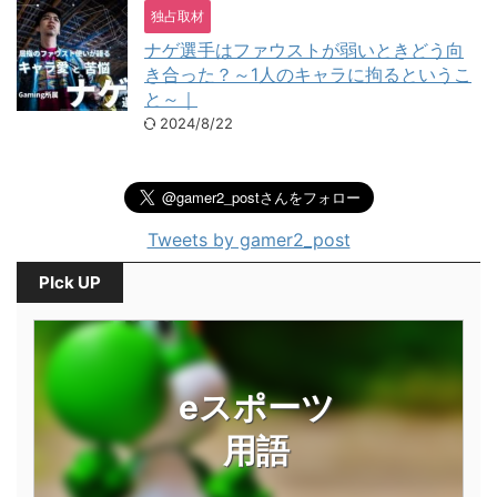
独占取材
ナゲ選手はファウストが弱いときどう向
き合った？～1人のキャラに拘るというこ
と～｜
2024/8/22
Tweets by gamer2_post
PIck UP
eスポーツ
用語