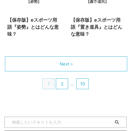
技術を深めましょう！（下につづ
で、知識と技術を深めましょう！
2022/5/31
2022/5/31
く） 半月ずらし 『半月ずらし』
（下につづく） 撃墜レース 『撃
とは、効率よくずらしを行うため
墜レース』とは、試合の中で「撃
【保存版】eスポーツ用
【保存版】eスポーツ用
のテクニックです。 あまり浸透
墜を意識する」%帯での試合展開
していないものの、一部プレイヤ
を指す用語です。 対戦のマッチ
語『姿勢』とはどんな意
語『置き道具』とはどん
ー間では『銀杏ずらし』と呼ぶこ
アップにもよりますが、大体はい
味？
な意味？
ともあります。実は用語の意味と
ずれかの蓄積ダメージが90%〜を
『姿勢』とは、格闘ゲームの祭
『置き道具』とは、格闘ゲームの
やり方が近いのはこちらの方だっ
迎えたあたりから撃墜レースが開
典“EVO”でもトップクラスの人気
祭典“EVO”でもトップクラスの人
たり？ 百烈攻撃やネスのPKファ
始すると言えるでしょう。 『撃
を誇るeスポーツタイトル『大乱
気を誇るeスポーツタイトル『大
イヤーなど、多段ヒットする ...
墜』を『バースト』という ...
闘スマッシュブラザーズSP』
乱闘スマッシュブラザーズSP』
Next »
（スマブラ）の中で使われる専門
（スマブラ）の中で使われる専門
用語です。 ぜひ、この機会に用
用語です。 ぜひ、この機会に用
語の意味を学んで、知識と技術を
語の意味を学んで、知識と技術を
1
2
…
10
深めましょう！（下につづく）
深めましょう！（下につづく）
姿勢（しせい） 『姿勢』とは、
置き道具（おきどうぐ） 『置き
各ファイターのあらゆる動作中の
道具』とは、ファイターの動きよ
体勢によって変動する当たり判定
りも遅いゆっくりとした飛び道具
のことです。 もちろんどのファ
や、ステージに設置するタイプの
イターもそれぞれ体格が異なり、
技を指す用語です。 『設置技』
それぞれ当たり判定は異なる訳で
と呼ばれることもありますが、意
すが…。 しゃがみ中、ダッシュ中
味はどちらも変わりません。 作
などの姿勢はどのファイターも特
品のシステム的には飛び道具と同