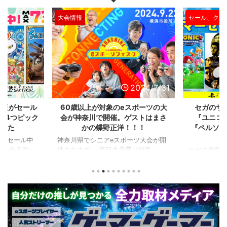
セール、クーポン情報
トピック
2024/7/31
2024/7/30
スポーツの大
セガのサマーセールが開催中！
8/4(日)
ゲストはまさ
『ユニコーンオーバーロード』
ターファー
！！！
『ペルソナ』『龍が如く』など最
イアル」に
新作も対象に
ーツ大会が開
選（福島
セガの最新作、名作のDL版がセール
『ウルトラ
府）、関東予
中です。 特に注目なのが初のセール
がただいま
3名が決勝大
となる『ユニコーンオーバーロー
かも、50%
るという本格
ド』。本作はシミュレーションゲーム
名作『モンス
ーによる対戦
ファンからの評価が高く、その戦略性
スになって
で、家族で楽
や編成や育成要素、美麗なグラフィッ
ァンからの
いるようで
クなどが話題になりました。 今年発
り切れが多
のプロレスラ
売されたばかりの新作も多数あるので
マンや怪獣
今年60歳に