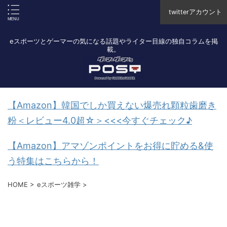
twitterアカウント
eスポーツとゲーマーの気になる話題やライター目線の独自コラムを掲
載。
【Amazon】韓国でしか買えない爆売れ顆粒歯磨き
粉＜レビュー4.0超☆＞<<<今すぐチェック♪
【Amazon】アマゾンポイントをお得に貯める&使
う特集はこちらから！
HOME
>
eスポーツ雑学
>