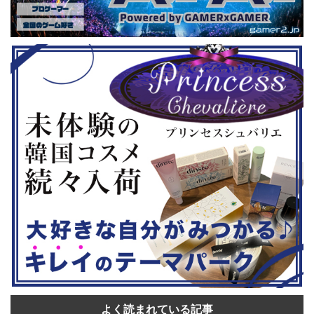
要チェックです！ 「セガ サマーセー
作品なので
ッションに登
ル」に『ユニコーンオーバーロード』
この機会にお
ポイント ・
登場！『龍が如く８』や『ペルソナ３
ース内容を
・3地区で予
リロード』もセール中 株式会社セガ
『ウルトラ
、25日と9月
は、PlayStation™Storeおよびニンテ
が「いっせ
前エ ...
ンドーeショップにて販売中の一部Pla
ウンロード版
...
入手できるセー
よく読まれている記事