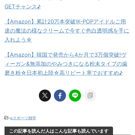
GETチャンス♪
【Amazon】累計20万本突破!K-POPアイドルご用
達の魔法の様なクリームで今すぐ色白透明感を手に
入れよう☆
【Amazon】韓国で発売から4か月で3万個突破!ヴ
ィーガン&無添加のやみつきになる粉末タイプの歯
磨き粉☆日本初上陸☆高リピート率でおすすめ♪
-
eスポーツ雑学
この記事を読んだ人はこんな記事も読んでいます