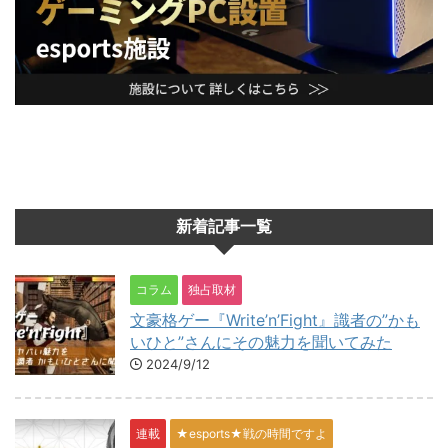
新着記事一覧
コラム
独占取材
文豪格ゲー『Write’n’Fight』識者の”かも
いひと”さんにその魅力を聞いてみた
2024/9/12
連載
★esports★戦の時間ですよ