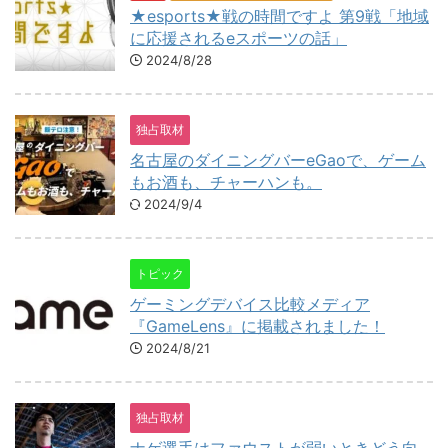
★esports★戦の時間ですよ 第9戦「地域
に応援されるeスポーツの話」
2024/8/28
独占取材
名古屋のダイニングバーeGaoで、ゲーム
もお酒も、チャーハンも。
2024/9/4
トピック
ゲーミングデバイス比較メディア
『GameLens』に掲載されました！
2024/8/21
独占取材
ナゲ選手はファウストが弱いときどう向