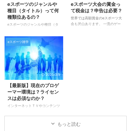
だ、規模が大きくなり商業化、興
か、簡単に解説させていただきま
eスポーツのジャンルや
eスポーツ大会の賞金っ
行化させるためには、法律やゲー
すので、よろしくお願いいたしま
種目（タイトル）って何
て税金は？申告は必要？
ムのライセンスの問題など様々な
す♪ eスポーツとは何の略？ eス
種類位あるの？
世界では高額賞金のeスポーツ大
課題が出てくるため、そういった
ポーツは「エレクトロニックスポ
会も沢山あります。 一流のゲー
eスポーツのジャンルや種目（タ
枠組みやインフラ、権利関係、法
ーツ」の略（＝electronic sports
マーになると億単位の獲得賞金を
イトル）って、いったいどれくら
律関係を整備するための団体など
＝esports）です。 意味合いとし
荒稼ぎするスタープレーヤーもい
いあるのでしょうか？ 今回はそ
の運 ...
...
るんですね♪ もちろん日本人のプ
eスポーツ雑学
んな疑問にお答えするために、簡
ロゲーマーの中には、スポンサー
単にまとめてみました。 ジャン
からの契約収入だけでなく、大会
ルは主に７つにわけられます♪ e
の賞金を稼ぎ出す人は多くいま
スポーツは全世界で急速に人気を
す。 そんな中、貴方がもし、気
高めています。 日本のeスポーツ
軽な気持ちで参加した大会で優勝
はまだまだ後進国と言われていま
2020/3/9
してしまったら… 高額の賞金があ
すが、それでも徐々に盛り上がり
る日突然舞い込んで来たら… 夢が
を魅せつつあり、ＴＶなどでも
【最新版】現在のプロゲ
ありますよね～♪ でも浮かれてば
「eスポーツ」というワードや、
ーマー環境は？ライセン
かりはいられません！！ そうで
eスポーツの種目、タイトルが話
スは必須なのか？
す、収入の申告と税金の支払いを
題に上がることも出てきました。
インターネットＴＶやコンテンツ
忘れては後で後悔すること
世界中の人たちが参加しているの
だけでなく、民放ＴＶ番組などで
に、、、汗 今回は賞金収入に関
で、当然私たちが知らないゲーム
も徐々に取り上げられる事が増え
...
から、日本でも人気のゲーム ...
もっと読む
てきたeスポーツ。 これからどん
どん盛り上がりを見せてくること