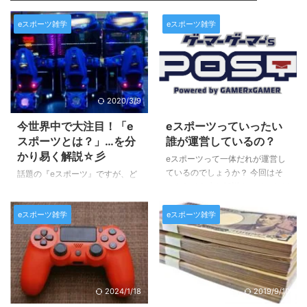
eスポーツ雑学
eスポーツ雑学
2020/3/9
2025/3/15
今世界中で大注目！「e
eスポーツっていったい
スポーツとは？」…を分
誰が運営しているの？
かり易く解説☆彡
eスポーツって一体だれが運営し
ているのでしょうか？ 今回はそ
話題の『eスポーツ』ですが、ど
のあたりを少し解説させていただ
こからどこまでがeスポーツで、
きます。 基本的には… 複数人数
何がeスポーツではないゲームに
で対戦を行う根本的なeスポーツ
eスポーツ雑学
eスポーツ雑学
なるのか…？ 皆さんご存知です
の権利に持ち主はいません。 つ
か？？ 最近ではＴＶをはじめと
まり、基本的には誰でも主催出来
する色々なメディアで取り上げら
るモノではあるのです。 例え
れることも多くなってきたので、
ば、学園祭でのeスポーツ大会
多くの方が一度くらいは耳にした
や、ＴＶ番組のコンテンツとして
コトがある言葉かと思います。
2024/1/18
2019/9/10
のゲーム大会もそうです。 た
そんなeスポーツとは何を指すの