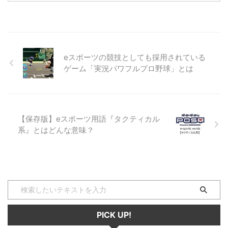
間違いなしですね！ とはいえま
だまだプロゲーマーや一般ゲーマ
ーを取り巻く環境はとにかく情報
不足。 今回はそんなプロゲーマ
ーやゲーマーを取り巻く２０２０
eスポーツの競技としても採用されている
年における環境についてお話で
ゲーム「実況パワフルプロ野球」とは
す。 プロゲーマーって？ プロゲ
ーマーというのは、職業としてゲ
ーマーを行っている人の事を指し
ます。 つまり、大会などに参加
し、報酬や賞金を獲得している人
【保存版】eスポーツ用語『タクティカル
たちの事なんですね！ eスポ ...
系』とはどんな意味？
PICK UP!