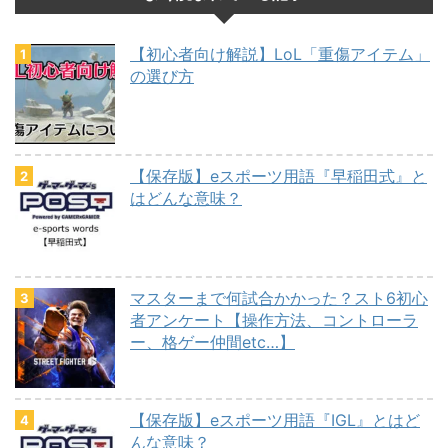
【初心者向け解説】LoL「重傷アイテム」
の選び方
【保存版】eスポーツ用語『早稲田式』と
はどんな意味？
マスターまで何試合かかった？スト6初心
者アンケート【操作方法、コントローラ
ー、格ゲー仲間etc…】
【保存版】eスポーツ用語『IGL』とはど
んな意味？