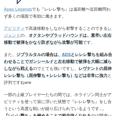
Apex Legends
でも『レレレ撃ち』は遠距離〜近距離問わ
ず多くの場面で有効に働きます。
アビリティ
で高速移動をしながら射撃することのできる
レ
ジェンド
の、
オクタンやブラッドハウンドは、素早い左右
移動で
被弾をかなり防ぎながら攻撃が可能
です。
また、
ジブラルタルの場合は、
ADS
とレレレ撃ちを組み合
わせることでガンシールドと左右移動で被弾を大幅に減ら
しながら戦える
のでとても強いですし、
レヴナントの屈伸
レレレ撃ち（屈伸撃ち＋レレレ撃ち）などは非常に強力
と
評判ですねww
一部の上級プレイヤーたちの間では、ホライゾン同士がア
ビリティを使って宙に浮いた状態で『レレレ撃ち』をし合
うという高度な戦いが繰り広げられているようです…。
『レレレ撃ち』を極めることで相当強くなれる
のは間違い