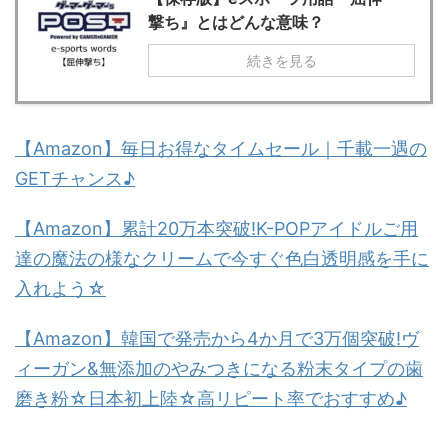
撃ち』とはどんな意味？
続きを見る
【Amazon】毎日お得なタイムセール｜千載一遇の
GETチャンス♪
【Amazon】累計20万本突破!K-POPアイドルご用
達の魔法の様なクリームで今すぐ色白透明感を手に
入れよう☆
【Amazon】韓国で発売から4か月で3万個突破!ヴ
ィーガン&無添加のやみつきになる粉末タイプの歯
磨き粉☆日本初上陸☆高リピート率でおすすめ♪