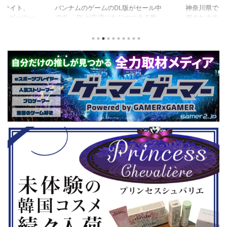
版がセール中
神奈川県でシニアeスポーツ大会が開
つつある昨
催されます。 東日本予選（福島
セガの最新作
から積みゲー
県）、西日本予選（大阪府）、関東予
中です。 特
いはず。とい
選（神奈川県）の優勝者3名が決勝大
となる『ユ
、2年後に遊ん
会（神奈川県）に進出するという本格
ド』。本作
トルを独自に
仕様。ご当地キャラクターによる対戦
ファンから
た。（類似し
も見られるとのことなので、家族で楽
や編成や育
いゲーム、長
しめるイベントになっているようで
クなどが話題
ーム） 注目
す。 ちなみに、ゲストのプロレスラ
売されたば
GHTMARES-
ーである蝶野正洋さんは今年60歳に
要チェックで
２セット』
なるそうです。トークセッションに登
ル」に『ユ
ョンホラーゲー
場しますよ。 この記事のポイント ・
登場！『龍
◆『鉄拳8
大会参加者は60歳以上 ・3地区で予
リロード』も
...
選あり。予選は8月24日、25日と9月
は、PlaySta
22日。本戦は9月22日（事前エ ...
ンドーeショ
...