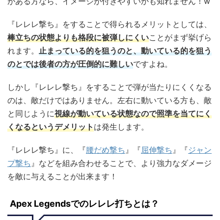
がある方なら、イメージが付きやすいかも知れません！w
『レレレ撃ち』をすることで得られるメリットとしては、
棒立ちの状態よりも格段に被弾しにくい
ことがまず挙げら
れます。
止まっている的を狙うのと、動いている的を狙う
のとでは後者の方が圧倒的に難しい
ですよね。
しかし『レレレ撃ち』をすることで弾が当たりにくくなる
のは、敵だけではありません。左右に動いている方も、敵
と同じように
視線が動いている状態なので照準を当てにく
くなるというデメリット
は発生します。
『レレレ撃ち』に、『
腰だめ撃ち
』『
屈伸撃ち
』『
ジャン
プ撃ち
』などを組み合わせることで、より強力なダメージ
を敵に与えることが出来ます！
Apex Legendsでのレレレ打ちとは？