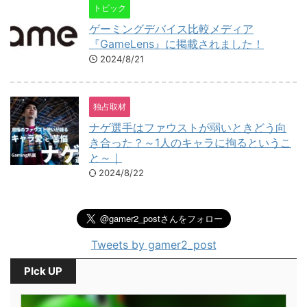
トピック
ゲーミングデバイス比較メディア
『GameLens』に掲載されました！
2024/8/21
独占取材
ナゲ選手はファウストが弱いときどう向
き合った？～1人のキャラに拘るというこ
と～｜
2024/8/22
Tweets by gamer2_post
PIck UP