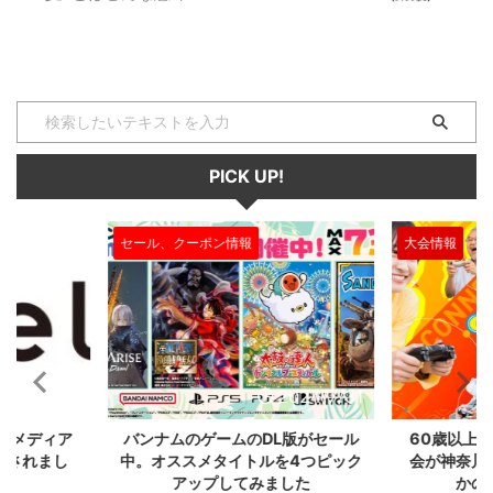
PICK UP!
大会情報
セール、クー
2024/7/31
2024/7/31
L版がセール
60歳以上が対象のeスポーツの大
セガのサ
を4つピック
会が神奈川で開催。ゲストはまさ
『ユニコ
ました
かの蝶野正洋！！！
『ペルソナ