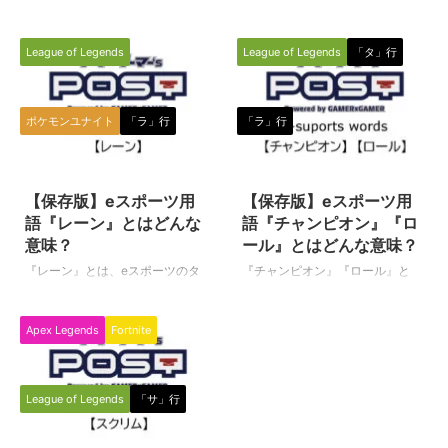
（タイトル）に限らず、ゲームの
『RTS（アールティーエス）』と
種類を表す専門用語です。（下に
は、eスポーツ種目（タイトル）
League of Legends
League of Legends
「タ」行
続く） RPG（アールピージー／
やゲームのジャンルを表す言葉と
ロールプレイングゲーム） ロー
して使われている専門用語です。
ルプレイングゲーム（Role-
（下に続く） RTS（アールティ
playing game）の略です。 パソ
ーエス） 英語の「Real-time
ポケモンユナイト
「ラ」行
「ラ」行
コンや家庭用ゲーム機、スマホア
Strategy（リアルタイムストラテ
プリなどで遊べるゲームソフト、
ジー）」の略です。 広大なマッ
2021/8/2
2020/8/4
オンラインゲーム、アプリゲーム
プ（フィールド）を全体的視点か
のカテゴリーの一つで、プレイヤ
ら把握しながら、多数のプレイヤ
【保存版】eスポーツ用
【保存版】eスポーツ用
ーが各々割り当てられたキャラク
ーが操作するキャラクターたち
語『レーン』とはどんな
語『チャンピオン』『ロ
ターを操作し、経験値を積み成長
が、リアルタイムに同時進行する
意味？
ール』とはどんな意味？
を重ね、ゴールド（ゲーム内のお
時間軸の中で戦略的に進めていく
『レーン』とは、eスポーツのタ
『チャンピオン』『ロール』と
金）を貯め武器や道具を強化し、
ゲームジャンルの事を指します。
イトル（種目）の一つである『リ
は、eスポーツのタイトル（種
与えられた様々な試練を乗り越え
代表的なeスポーツ種目（ゲーム
ーグオブレジェンド（League of
目）の一つである『リーグオブレ
目的を達成すると ...
タイトル）としては、リーグオブ
Apex Legends
Fortnite
Legends／通称LoL）』の中で使
ジェンド（League of Legends／
レジェンド ...
われる専門用語です。（下に続
通称LoL）』の中で使われる専門
く） レーン（Lane） マップ（サ
用語です。 チャンピオン
モナーズリフト）上にある味方陣
（Champion） 一般的な意味合い
League of Legends
「サ」行
地と敵陣地をつなぐ３本の道の事
としては「優勝者」とか「王者」
です。 TOP：マップの上側にあ
という意味でも使われますが、
2022/3/31