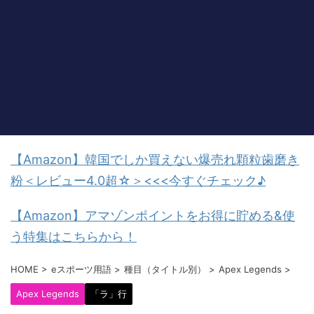
【Amazon】韓国でしか買えない爆売れ顆粒歯磨き
粉＜レビュー4.0超☆＞<<<今すぐチェック♪
【Amazon】アマゾンポイントをお得に貯める&使
う特集はこちらから！
HOME
>
eスポーツ用語
>
種目（タイトル別）
>
Apex Legends
>
Apex Legends
「ラ」行