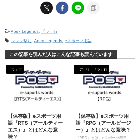
-
Apex Legends
,
「ラ」行
-
レレレ撃ち
,
Apex Legends
,
eスポーツ用語
この記事を読んだ人はこんな記事も読んでいます
「ラ」行
「ア」行
「ラ」行
2020/5/22
2020/5/22
【保存版】eスポーツ用
【保存版】eスポーツ用
語『RTS（アールティー
語『RPG（アールピージ
エス）』とはどんな意
ー）』とはどんな意味？
味？
『RPG』とは、eスポーツ種目