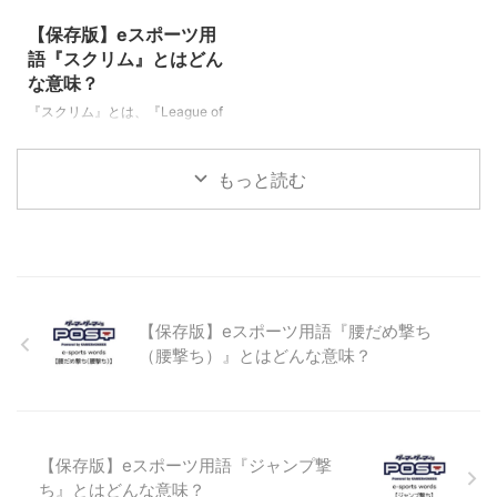
る距離の長い道です。 MID：マ
LoLの中では、プレイヤーが操作
ップの真ん中にある距離の短い道
するキャラクターを意味します。
【保存版】eスポーツ用
です。 BOT：マップの下側にあ
また、チャンピオンは、ゲーム内
語『スクリム』とはどん
る距離の長い道です。 英語でも
の通貨で購入するシステムとなっ
な意味？
普通に使われる「道」や「コー
ており、チャンピオンごとに設定
『スクリム』とは、『League of
ス」という意味を持つ単語でもあ
された値段があります。 LoLでプ
Legends』（LoL、リーグオブレ
ります。 第一レーン、第二レー
レイヤーが操作できるチャンピオ
ジェンド）をはじめ、『Apex
ンと ...
ンは実に ...
もっと読む
Legends』（エーペックスレジェ
ンド）、『Fortnite』（フォート
ナイト）などのチーム対戦タイト
ルやバトルロワイヤルタイトルな
ど、様々なeスポーツの世界でよ
く使われる専門用語です。（下に
続く） スクリム（scrim(s) ) 知り
【保存版】eスポーツ用語『腰だめ撃ち
合いやライバルチーム、もしくは
（腰撃ち）』とはどんな意味？
メンバーを２つに分けて行う練習
試合の事です。 単に仲間チーム
だけメンバーを集めてプレイする
場合はスクリムとは言わず、単に
パーティープ ...
【保存版】eスポーツ用語『ジャンプ撃
ち』とはどんな意味？