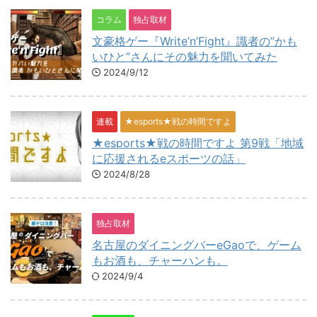
コラム
独占取材
文豪格ゲー『Write’n’Fight』識者の”かも
いひと”さんにその魅力を聞いてみた
2024/9/12
連載
★esports★戦の時間ですよ
★esports★戦の時間ですよ 第9戦「地域
に応援されるeスポーツの話」
2024/8/28
独占取材
名古屋のダイニングバーeGaoで、ゲーム
もお酒も、チャーハンも。
2024/9/4