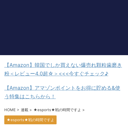
【Amazon】韓国でしか買えない爆売れ顆粒歯磨き
粉＜レビュー4.0超☆＞<<<今すぐチェック♪
【Amazon】アマゾンポイントをお得に貯める&使
う特集はこちらから！
HOME
>
連載
>
★esports★戦の時間ですよ
>
★esports★戦の時間ですよ