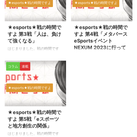
ングチームを運営しておる者でし
イターリーグが絶賛シーズン中で
★esports★戦の時間ですよ
★esports★戦の時間ですよ
て、チームには、ストリートファ
す。 現在、第5節まで進みました
イターや、クラッシュ・ロワイヤ
が、現時点の結果は振るわず、最
2023/1/6
2023/3/14
ル、他にも複数のゲームタイトル
下位といったポジションです。
の選手が所属しております。 今
（2022/10/16現在）
★esports★戦の時間で
★esports★戦の時間で
回縁あって、ゲーマーゲーマ
https://sf.esports.capcom.com/r
すよ 第3戦「人は、負け
すよ 第4戦「メタバース
ー'sPOSTさんの方で連載させて
anking/sfl2022/ なお、広島
て強くなる」
eSportsイベント
頂くことになりました。 今後と
TEAM iXAに絞った結果一覧は、
NEXUM 2023に行って
はじまりました。戦の時間です
もよろしくお願いします。 さて
こちらに記載しております。
みた」
よ！ そして明けましておめでと
さて、先日、ストリートファイタ
https://ixasfl.yarukiman.com/ そ
うございます！板垣です。 さて
はじまりました。戦の時間です
ーVのプロリーグに広島 TEAM
れにしても、プ ...
コラム
連載
さて昨年末、ストリートファイタ
よ！ いつもお世話になっており
iXAが参戦するという事が発表さ
ーリーグのプレイオフが終わりま
ます。板垣です。 さてさて、表
れました。その事に ...
した。 本節1位でグランドファイ
題の件ですが、2023/3/4～3/5の
ナル進出を決めた「G8S」、加え
2日間において、「SBI Neo
★esports★戦の時間ですよ
て、プレイオフでグランドファイ
festival NEXUM 2023」というイ
ナル進出を決めた「SS熊本」と
ベントがオンライン上で開催され
2023/6/9
「名古屋OJA」の2チーム、改め
るよ、という話を耳にしたので行
ておめでとうございます。 広島
ってみました。 そう、敢えて
★esports★戦の時間で
TEAM iXAに関しましては、プレ
「行ってみました」という言い方
すよ 第5戦「eスポーツ
イオフ進出に至る事が出来ず、本
をしています。 オンライン上で
と地方創生の関係」
節8位という結果で終わってしま
の観戦なので、本来であれば「見
はじまりました。戦の時間です
いました。ワンチャンは起きませ
てみました」と言うべきかもしれ