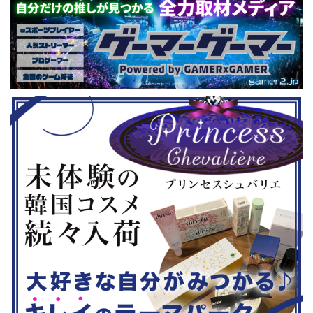
た。（類似し
も見られるとのことなので、家族で楽
や編成や育
いゲーム、長
しめるイベントになっているようで
クなどが話題
ーム） 注目
す。 ちなみに、ゲストのプロレスラ
売されたば
GHTMARES-
ーである蝶野正洋さんは今年60歳に
要チェックで
２セット』
なるそうです。トークセッションに登
ル」に『ユ
ョンホラーゲー
場しますよ。 この記事のポイント ・
登場！『龍
◆『鉄拳8
大会参加者は60歳以上 ・3地区で予
リロード』も
...
選あり。予選は8月24日、25日と9月
は、PlaySta
22日。本戦は9月22日（事前エ ...
ンドーeショ
...