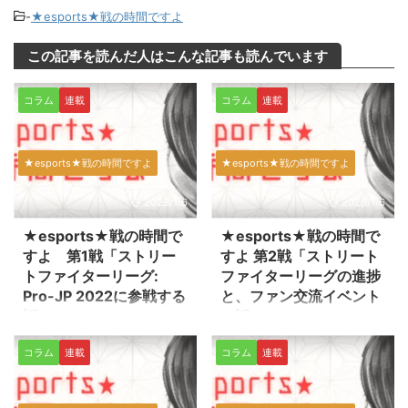
-
★esports★戦の時間ですよ
この記事を読んだ人はこんな記事も読んでいます
コラム
連載
コラム
連載
★esports★戦の時間ですよ
★esports★戦の時間ですよ
2023/1/6
2023/1/6
★esports★戦の時間で
★esports★戦の時間で
すよ 第1戦「ストリー
すよ 第2戦「ストリート
トファイターリーグ:
ファイターリーグの進捗
Pro-JP 2022に参戦する
と、ファン交流イベント
話」
の話」
はじまりました。戦の時間です
はじまりました。戦の時間です
コラム
連載
コラム
連載
よ？ どうもはじめまして。すい
よ？ 時間が開いてしまいまし
ません、板垣と申します。 私、
た。どうもすいません、板垣で
広島 TEAM iXAというプロゲーミ
す。 さてさて、ストリートファ