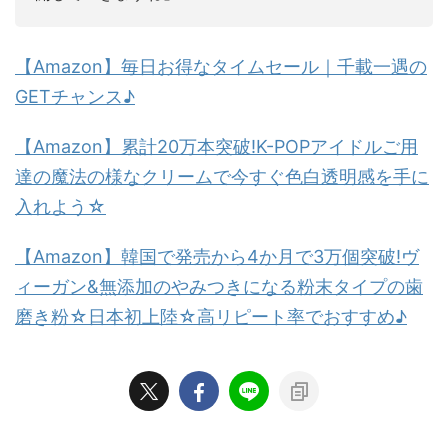
【Amazon】毎日お得なタイムセール｜千載一遇の
GETチャンス♪
【Amazon】累計20万本突破!K-POPアイドルご用
達の魔法の様なクリームで今すぐ色白透明感を手に
入れよう☆
【Amazon】韓国で発売から4か月で3万個突破!ヴ
ィーガン&無添加のやみつきになる粉末タイプの歯
磨き粉☆日本初上陸☆高リピート率でおすすめ♪