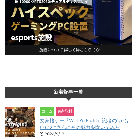
新着記事一覧
コラム
独占取材
文豪格ゲー『Write’n’Fight』識者の”かも
いひと”さんにその魅力を聞いてみた
2024/9/12