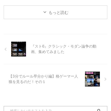
よ！ お世話になっております。
んでした。申し訳ございません！
ませんが、本質的には「行ってみ
板垣です。 表題の件ですが、最
それにしても、、 ...
ました」の方が正しいんだろうな
もっと読む
近「eスポーツで地方創生を」と
と。 私の方では、試合のレポー
いうニュースをよく見かけます。
ト ...
我々も模索中の日々です。 そも
そも地方創生とは何なのでしょう
か。 調べてみると「少子高齢化
の進展に的確に対応し、人口の減
少に歯止めをかけるとともに、東
『スト6』クラシック・モダン論争の動
京圏への人口の過度の集中を是正
画、集めてみました
し、それぞれの地域で住みよい環
境を確保して、将来にわたって活
力ある日本社会を維持していくこ
とを目指すもの」との事だそうで
す。 ざっくり言うと、いろんな
【3分でルール早分かり編】格ゲーマー人
事をやって、その地域で生まれる
狼を見るのだ！その１
...