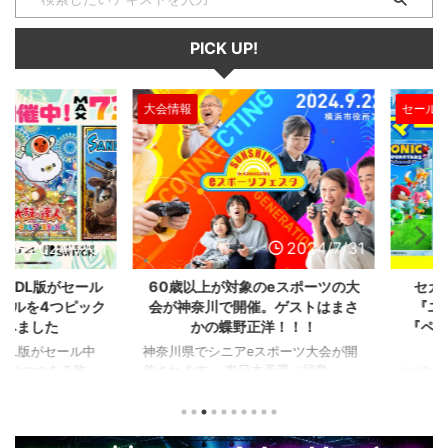
PICK UP!
大会情報
セール、クー
2024/7/31
2024/7/31
L版がセール
60歳以上が対象のeスポーツの大
セガのサ
を4つピック
会が神奈川で開催。ゲストはまさ
『ユニコ
ました
かの蝶野正洋！！！
『ペルソナ
版がセール中
神奈川県でシニアeスポーツ大会が開
つつある昨
催されます。 東日本予選（福島
セガの最新作
から積みゲー
県）、西日本予選（大阪府）、関東予
中です。 特
いはず。とい
選（神奈川県）の優勝者3名が決勝大
となる『ユ
、2年後に遊ん
会（神奈川県）に進出するという本格
ド』。本作
トルを独自に
仕様。ご当地キャラクターによる対戦
ファンから