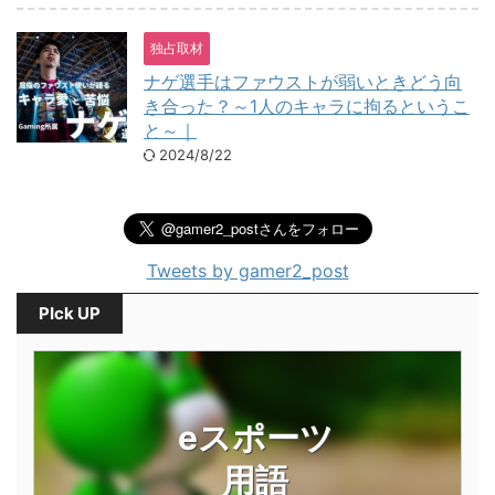
独占取材
ナゲ選手はファウストが弱いときどう向
き合った？～1人のキャラに拘るというこ
と～｜
2024/8/22
Tweets by gamer2_post
PIck UP
eスポーツ
用語