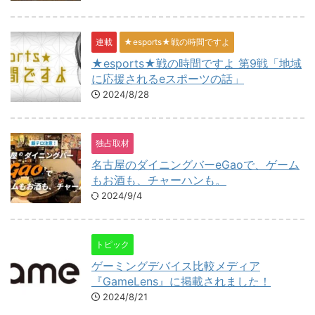
連載
★esports★戦の時間ですよ
★esports★戦の時間ですよ 第9戦「地域
に応援されるeスポーツの話」
2024/8/28
独占取材
名古屋のダイニングバーeGaoで、ゲーム
もお酒も、チャーハンも。
2024/9/4
トピック
ゲーミングデバイス比較メディア
『GameLens』に掲載されました！
2024/8/21