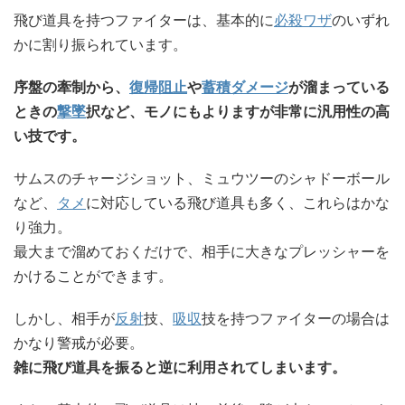
飛び道具を持つファイターは、基本的に
必殺ワザ
のいずれ
かに割り振られています。
序盤の牽制から、
復帰阻止
や
蓄積ダメージ
が溜まっている
ときの
撃墜
択など、モノにもよりますが非常に汎用性の高
い技です。
サムスのチャージショット、ミュウツーのシャドーボール
など、
タメ
に対応している飛び道具も多く、これらはかな
り強力。
最大まで溜めておくだけで、相手に大きなプレッシャーを
かけることができます。
しかし、相手が
反射
技、
吸収
技を持つファイターの場合は
かなり警戒が必要。
雑に飛び道具を振ると逆に利用されてしまいます。