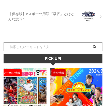
や体力などの基本設定）要素があ
る色々なゲームの中で、そのステ
【保存版】eスポーツ用語『吸収』とはど
ー ...
んな意味？
PICK UP!
大会情報
セール、クー
2024/7/31
2024/7/31