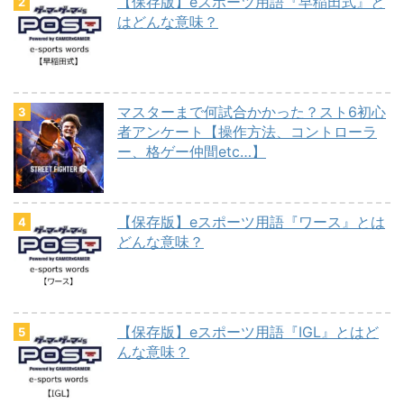
【保存版】eスポーツ用語『早稲田式』と
はどんな意味？
マスターまで何試合かかった？スト6初心
者アンケート【操作方法、コントローラ
ー、格ゲー仲間etc…】
【保存版】eスポーツ用語『ワース』とは
どんな意味？
【保存版】eスポーツ用語『IGL』とはど
んな意味？