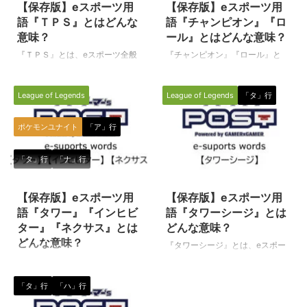
【保存版】eスポーツ用
【保存版】eスポーツ用
語『ＴＰＳ』とはどんな
語『チャンピオン』『ロ
意味？
ール』とはどんな意味？
『ＴＰＳ』とは、eスポーツ全般
『チャンピオン』『ロール』と
の中で、プレイヤー（eスポーツ
は、eスポーツのタイトル（種
選手）が操作する主人公の目線で
目）の一つである『リーグオブレ
League of Legends
League of Legends
「タ」行
プレイするゲーム種目（タイト
ジェンド（League of Legends／
ル）に関して使われる専門用語で
通称LoL）』の中で使われる専門
す。（下に続く） ＴＰＳ（ティ
用語です。 チャンピオン
ポケモンユナイト
「ア」行
ーピーエス） 三人称視点で行わ
（Champion） 一般的な意味合い
れるシューティングゲーム（戦争
としては「優勝者」とか「王者」
「タ」行
「ナ」行
や戦闘をテーマとしたゲーム全
という意味でも使われますが、
2021/7/29
2020/3/14
般）のことを指す言葉で、Third
LoLの中では、プレイヤーが操作
Person Shooter（サードパーソ
するキャラクターを意味します。
【保存版】eスポーツ用
【保存版】eスポーツ用
ンシューター）の略です。
また、チャンピオンは、ゲーム内
語『タワー』『インヒビ
語『タワーシージ』とは
FPS（First person shooter）とは
の通貨で購入するシステムとなっ
ター』『ネクサス』とは
どんな意味？
異なり、プレイヤーが第三者目線
ており、チャンピオンごとに設定
どんな意味？
『タワーシージ』とは、eスポー
でゲームの主人公やキャラクター
された値段があります。 LoLでプ
ツのタイトル（種目）の一つであ
『タワー』『インヒビター』『ネ
を操作するという視点の違い ...
レイヤーが操作できるチャンピオ
る『リーグオブレジェンド
クサス』とは、eスポーツのタイ
ンは実に ...
「タ」行
「ハ」行
（League of Legends／通称
トル（種目）の一つである『リー
LoL）』の中で使われる専門用語
グオブレジェンド（League of