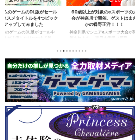
L版がセール
60歳以上が対象のeスポーツの大
セガのサ
を4つピック
会が神奈川で開催。ゲストはまさ
『ユニコ
ました
かの蝶野正洋！！！
『ペルソナ
版がセール中
神奈川県でシニアeスポーツ大会が開
つつある昨
催されます。 東日本予選（福島
セガの最新作
から積みゲー
県）、西日本予選（大阪府）、関東予
中です。 特
いはず。とい
選（神奈川県）の優勝者3名が決勝大
となる『ユ
、2年後に遊ん
会（神奈川県）に進出するという本格
ド』。本作
トルを独自に
仕様。ご当地キャラクターによる対戦
ファンから
た。（類似し
も見られるとのことなので、家族で楽
や編成や育
いゲーム、長
しめるイベントになっているようで
クなどが話題
ーム） 注目
す。 ちなみに、ゲストのプロレスラ
売されたば
GHTMARES-
ーである蝶野正洋さんは今年60歳に
要チェックで
２セット』
なるそうです。トークセッションに登
ル」に『ユ
ョンホラーゲー
場しますよ。 この記事のポイント ・
登場！『龍
◆『鉄拳8
大会参加者は60歳以上 ・3地区で予
リロード』も
...
選あり。予選は8月24日、25日と9月
は、PlaySta
22日。本戦は9月22日（事前エ ...
ンドーeショ
...