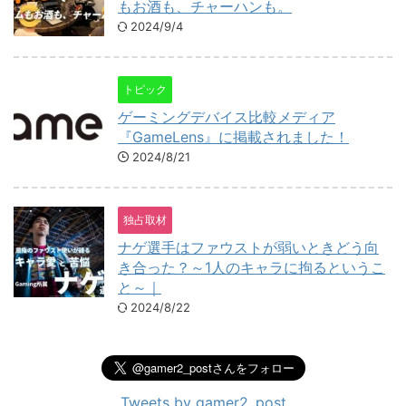
もお酒も、チャーハンも。
2024/9/4
トピック
ゲーミングデバイス比較メディア
『GameLens』に掲載されました！
2024/8/21
独占取材
ナゲ選手はファウストが弱いときどう向
き合った？～1人のキャラに拘るというこ
と～｜
2024/8/22
Tweets by gamer2_post