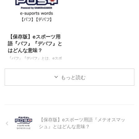
です。（下に続く） タワーシー
Legends／通称LoL）』の中で使
ジ（Tower siege） シージという
われる専門用語です。 タワー
単語自体は「包囲」という英語の
（Tower） 相手チームの本拠地
意味があります。 一般的にも、
であるネクサスを守るのが『タワ
2022/6/6
また他のゲームなどでも、よく使
ー』です。 各レーンやネクサス
われる言葉です！ この『タワー
に、敵方のミニオンやチャンピオ
【保存版】eスポーツ用
シージ』という言葉は、LoLの中
ンが近づいてくると自動的に攻撃
語『バフ』『デバフ』と
で良く使われる言葉で、敵タワー
します。 画像出典：
はどんな意味？
やタワーシールドを破壊するため
https://jp.leagueoflegends.com/j
『バフ』『デバフ』とは、eスポ
に集団で包囲し、そのタワーを防
a-jp/ インヒビター（Inhibitor) イ
ーツ全般、様々なゲーム種目（タ
衛しようとする敵チャンピオンを
ンヒビターは各レーンの味方陣 ...
イトル）に関して使われる専門用
倒す事、 ...
もっと読む
語です。 特に『League of
Legends』（リーグ・オブ・レジ
ェンド、LoL）などのMOBAでは
たくさんの種類のバフ、デバフが
存在するのでなじみ深い人が多い
かもしれませんね。そのほか
『Apex Legends』（エーペック
【保存版】eスポーツ用語『メテオスマッ
スレジェンズ）、『ウマ娘』など
シュ』とはどんな意味？
様々なタイトル、ジャンルで使わ
れる言葉なので、 バフ（buff）
キャラクターにステータス（能力