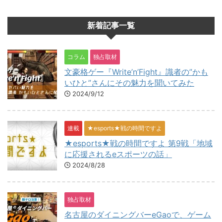
新着記事一覧
コラム
独占取材
文豪格ゲー『Write’n’Fight』識者の”かも
いひと”さんにその魅力を聞いてみた
2024/9/12
連載
★esports★戦の時間ですよ
★esports★戦の時間ですよ 第9戦「地域
に応援されるeスポーツの話」
2024/8/28
独占取材
名古屋のダイニングバーeGaoで、ゲーム