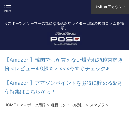
twitterアカウント
eスポーツとゲーマーの気になる話題やライター目線の独自コラムを掲
載。
【Amazon】韓国でしか買えない爆売れ顆粒歯磨き
粉＜レビュー4.0超☆＞<<<今すぐチェック♪
【Amazon】アマゾンポイントをお得に貯める&使
う特集はこちらから！
HOME
>
eスポーツ用語
>
種目（タイトル別）
>
スマブラ
>