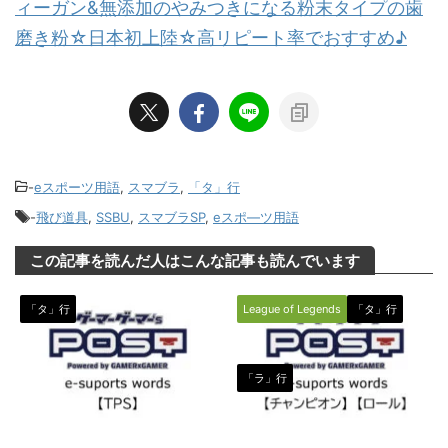
ィーガン&無添加のやみつきになる粉末タイプの歯
磨き粉☆日本初上陸☆高リピート率でおすすめ♪
-
eスポーツ用語
,
スマブラ
,
「タ」行
-
飛び道具
,
SSBU
,
スマブラSP
,
eスポ―ツ用語
この記事を読んだ人はこんな記事も読んでいます
「タ」行
League of Legends
「タ」行
「ラ」行
2020/3/7
2020/8/4