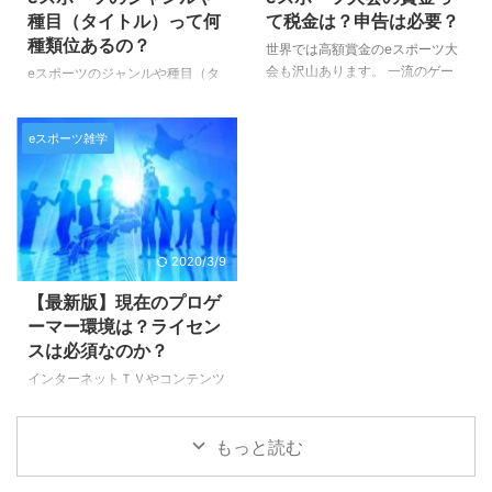
行化させるためには、法律やゲー
すので、よろしくお願いいたしま
種目（タイトル）って何
て税金は？申告は必要？
ムのライセンスの問題など様々な
す♪ eスポーツとは何の略？ eス
種類位あるの？
世界では高額賞金のeスポーツ大
課題が出てくるため、そういった
ポーツは「エレクトロニックスポ
会も沢山あります。 一流のゲー
eスポーツのジャンルや種目（タ
枠組みやインフラ、権利関係、法
ーツ」の略（＝electronic sports
マーになると億単位の獲得賞金を
イトル）って、いったいどれくら
律関係を整備するための団体など
＝esports）です。 意味合いとし
荒稼ぎするスタープレーヤーもい
いあるのでしょうか？ 今回はそ
の運 ...
...
るんですね♪ もちろん日本人のプ
eスポーツ雑学
んな疑問にお答えするために、簡
ロゲーマーの中には、スポンサー
単にまとめてみました。 ジャン
からの契約収入だけでなく、大会
ルは主に７つにわけられます♪ e
の賞金を稼ぎ出す人は多くいま
スポーツは全世界で急速に人気を
す。 そんな中、貴方がもし、気
高めています。 日本のeスポーツ
軽な気持ちで参加した大会で優勝
はまだまだ後進国と言われていま
2020/3/9
してしまったら… 高額の賞金があ
すが、それでも徐々に盛り上がり
る日突然舞い込んで来たら… 夢が
を魅せつつあり、ＴＶなどでも
【最新版】現在のプロゲ
ありますよね～♪ でも浮かれてば
「eスポーツ」というワードや、
ーマー環境は？ライセン
かりはいられません！！ そうで
eスポーツの種目、タイトルが話
スは必須なのか？
す、収入の申告と税金の支払いを
題に上がることも出てきました。
インターネットＴＶやコンテンツ
忘れては後で後悔すること
世界中の人たちが参加しているの
だけでなく、民放ＴＶ番組などで
に、、、汗 今回は賞金収入に関
で、当然私たちが知らないゲーム
も徐々に取り上げられる事が増え
...
から、日本でも人気のゲーム ...
もっと読む
てきたeスポーツ。 これからどん
どん盛り上がりを見せてくること
間違いなしですね！ とはいえま