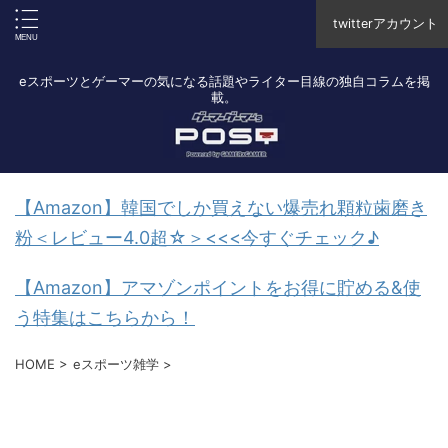
twitterアカウント
eスポーツとゲーマーの気になる話題やライター目線の独自コラムを掲
載。
【Amazon】韓国でしか買えない爆売れ顆粒歯磨き
粉＜レビュー4.0超☆＞<<<今すぐチェック♪
【Amazon】アマゾンポイントをお得に貯める&使
う特集はこちらから！
HOME
>
eスポーツ雑学
>