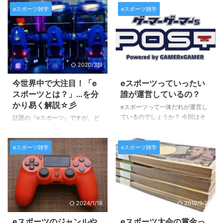
eスポーツ雑学
eスポーツ雑学
2020/3/9
2025/3/15
今世界中で大注目！「e
eスポーツっていったい
スポーツとは？」…を分
誰が運営しているの？
かり易く解説☆彡
eスポーツって一体だれが運営し
ているのでしょうか？ 今回はそ
話題の『eスポーツ』ですが、ど
のあたりを少し解説させていただ
こからどこまでがeスポーツで、
きます。 基本的には… 複数人数
何がeスポーツではないゲームに
で対戦を行う根本的なeスポーツ
eスポーツ雑学
eスポーツ雑学
なるのか…？ 皆さんご存知です
の権利に持ち主はいません。 つ
か？？ 最近ではＴＶをはじめと
まり、基本的には誰でも主催出来
する色々なメディアで取り上げら
るモノではあるのです。 例え
れることも多くなってきたので、
ば、学園祭でのeスポーツ大会
多くの方が一度くらいは耳にした
や、ＴＶ番組のコンテンツとして
コトがある言葉かと思います。
2024/1/18
2019/9/10
のゲーム大会もそうです。 た
そんなeスポーツとは何を指すの
だ、規模が大きくなり商業化、興
か、簡単に解説させていただきま
eスポーツのジャンルや
eスポーツ大会の賞金っ