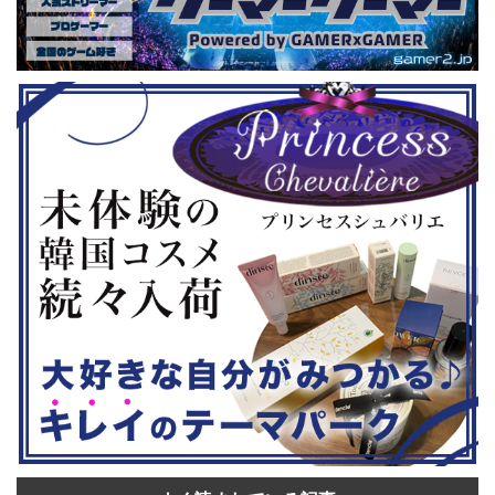
GHTMARES-
ーである蝶野正洋さんは今年60歳に
要チェックで
２セット』
なるそうです。トークセッションに登
ル」に『ユ
ョンホラーゲー
場しますよ。 この記事のポイント ・
登場！『龍
◆『鉄拳8
大会参加者は60歳以上 ・3地区で予
リロード』も
...
選あり。予選は8月24日、25日と9月
は、PlaySta
22日。本戦は9月22日（事前エ ...
ンドーeショ
...