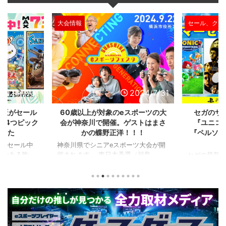
大会情報
セール、クー
2024/7/31
2024/7/31
L版がセール
60歳以上が対象のeスポーツの大
セガのサ
を4つピック
会が神奈川で開催。ゲストはまさ
『ユニコ
ました
かの蝶野正洋！！！
『ペルソナ
版がセール中
神奈川県でシニアeスポーツ大会が開
つつある昨
催されます。 東日本予選（福島
セガの最新作
から積みゲー
県）、西日本予選（大阪府）、関東予
中です。 特
いはず。とい
選（神奈川県）の優勝者3名が決勝大
となる『ユ
、2年後に遊ん
会（神奈川県）に進出するという本格
ド』。本作
トルを独自に
仕様。ご当地キャラクターによる対戦
ファンから
た。（類似し
も見られるとのことなので、家族で楽
や編成や育
いゲーム、長
しめるイベントになっているようで
クなどが話題
ーム） 注目
す。 ちなみに、ゲストのプロレスラ
売されたば