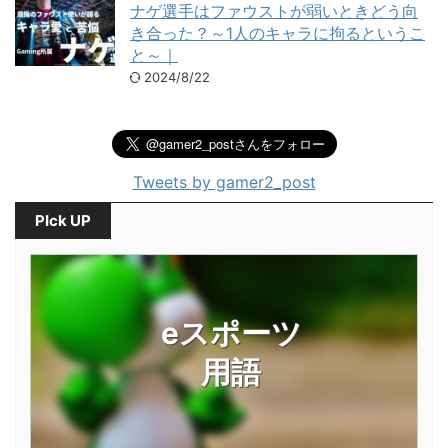
ナゲ選手はファウストが弱いときどう向
き合った？～1人のキャラに拘るというこ
と～｜
2024/8/22
Tweets by gamer2_post
PIck UP
eスポーツ
用語