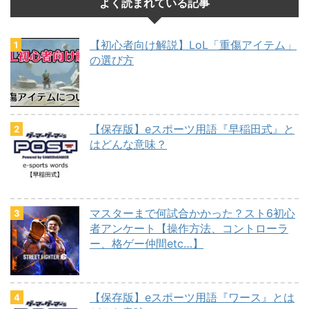
よく読まれている記事
【初心者向け解説】LoL「重傷アイテム」
の選び方
【保存版】eスポーツ用語『早稲田式』と
はどんな意味？
マスターまで何試合かかった？スト6初心
者アンケート【操作方法、コントローラ
ー、格ゲー仲間etc…】
【保存版】eスポーツ用語『ワース』とは