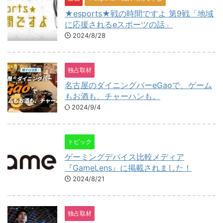
★esports★戦の時間ですよ 第9戦「地域
に応援されるeスポーツの話」
2024/8/28
独占取材
名古屋のダイニングバーeGaoで、ゲーム
もお酒も、チャーハンも。
2024/9/4
トピック
ゲーミングデバイス比較メディア
『GameLens』に掲載されました！
2024/8/21
独占取材