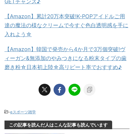
GETチャンス♪
【Amazon】累計20万本突破!K-POPアイドルご用
達の魔法の様なクリームで今すぐ色白透明感を手に
入れよう☆
【Amazon】韓国で発売から4か月で3万個突破!ヴ
ィーガン&無添加のやみつきになる粉末タイプの歯
磨き粉☆日本初上陸☆高リピート率でおすすめ♪
-
eスポーツ雑学
この記事を読んだ人はこんな記事も読んでいます