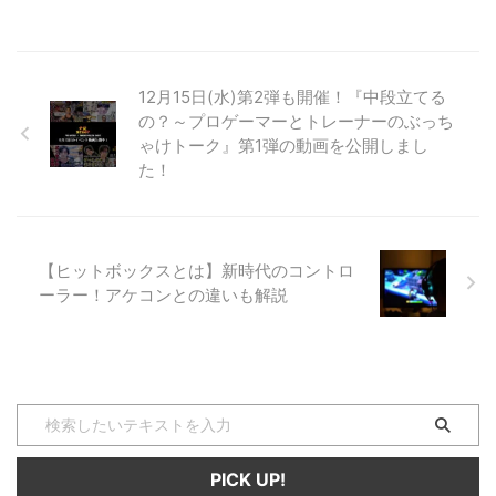
だまだプロゲーマーや一般ゲーマ
ーを取り巻く環境はとにかく情報
不足。 今回はそんなプロゲーマ
ーやゲーマーを取り巻く２０２０
12月15日(水)第2弾も開催！『中段立てる
年における環境についてお話で
の？～プロゲーマーとトレーナーのぶっち
す。 プロゲーマーって？ プロゲ
ゃけトーク』第1弾の動画を公開しまし
ーマーというのは、職業としてゲ
た！
ーマーを行っている人の事を指し
ます。 つまり、大会などに参加
し、報酬や賞金を獲得している人
たちの事なんですね！ eスポ ...
【ヒットボックスとは】新時代のコントロ
ーラー！アケコンとの違いも解説
PICK UP!