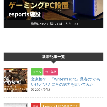
新着記事一覧
コラム
独占取材
文豪格ゲー『Write’n’Fight』識者の”かも
いひと”さんにその魅力を聞いてみた
2024/9/12
連載
★esports★戦の時間ですよ