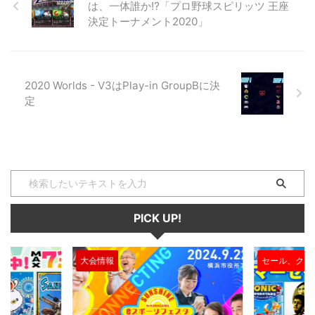
は、一体誰か⁉︎「プロ野球スピリッツ 王座
す。 プロゲーマーって？ プロゲ
決定トーナメント2020」
ーマーというのは、職業としてゲ
ーマーを行っている人の事を指し
ます。 つまり、大会などに参加
し、報酬や賞金を獲得している人
たちの事なんですね！ eスポ ...
2020 Worlds - V3はPlay-in GroupBに決
定
PICK UP!
大会情報
セール、クー