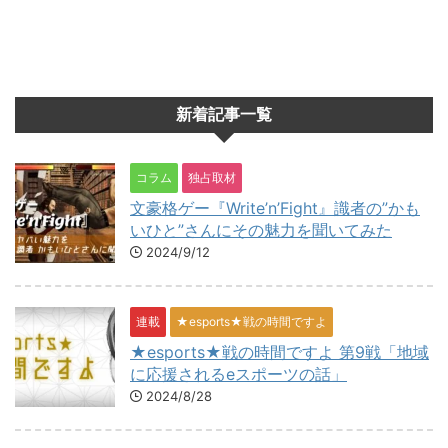
新着記事一覧
コラム
独占取材
文豪格ゲー『Write’n’Fight』識者の”かも
いひと”さんにその魅力を聞いてみた
2024/9/12
連載
★esports★戦の時間ですよ
★esports★戦の時間ですよ 第9戦「地域
に応援されるeスポーツの話」
2024/8/28