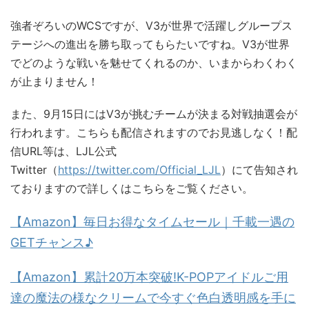
強者ぞろいのWCSですが、V3が世界で活躍しグループス
テージへの進出を勝ち取ってもらたいですね。V3が世界
でどのような戦いを魅せてくれるのか、いまからわくわく
が止まりません！
また、9月15日にはV3が挑むチームが決まる対戦抽選会が
行われます。こちらも配信されますのでお見逃しなく！配
信URL等は、LJL公式
Twitter（
https://twitter.com/Official_LJL
）にて告知され
ておりますので詳しくはこちらをご覧ください。
【Amazon】毎日お得なタイムセール｜千載一遇の
GETチャンス♪
【Amazon】累計20万本突破!K-POPアイドルご用
達の魔法の様なクリームで今すぐ色白透明感を手に