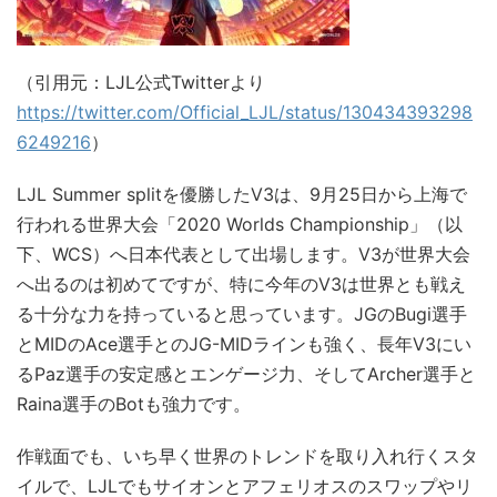
（引用元：LJL公式Twitterより
https://twitter.com/Official_LJL/status/130434393298
6249216
）
LJL Summer splitを優勝したV3は、9月25日から上海で
行われる世界大会「2020 Worlds Championship」（以
下、WCS）へ日本代表として出場します。V3が世界大会
へ出るのは初めてですが、特に今年のV3は世界とも戦え
る十分な力を持っていると思っています。JGのBugi選手
とMIDのAce選手とのJG-MIDラインも強く、長年V3にい
るPaz選手の安定感とエンゲージ力、そしてArcher選手と
Raina選手のBotも強力です。
作戦面でも、いち早く世界のトレンドを取り入れ行くスタ
イルで、LJLでもサイオンとアフェリオスのスワップやリ