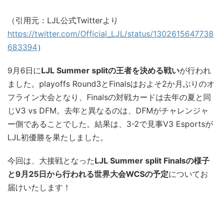
（引用元：LJL公式Twitterより
https://twitter.com/Official_LJL/status/1302615647738
683394
）
9月6日に
LJL Summer splitの王者を決める戦い
が行われ
ました。playoffs Round3とFinalsはおよそ2か月ぶりのオ
フライン大会となり、Finalsの対戦カードは去年の夏と同
じV3 vs DFM。去年と異なるのは、DFMがチャレンジャ
ー側であることでした。結果は、3-2で見事V3 Esportsが
LJL初優勝を果たしました。
今回は、大接戦となった
LJL Summer split Finalsの様子
と9月25日から行われる世界大会WCSの予定
についてお
届けいたします！