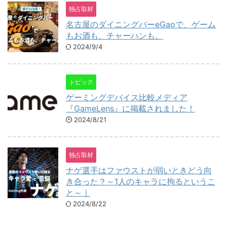
独占取材
名古屋のダイニングバーeGaoで、ゲーム
もお酒も、チャーハンも。
2024/9/4
トピック
ゲーミングデバイス比較メディア
『GameLens』に掲載されました！
2024/8/21
独占取材
ナゲ選手はファウストが弱いときどう向
き合った？～1人のキャラに拘るというこ
と～｜
2024/8/22