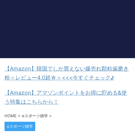
【Amazon】韓国でしか買えない爆売れ顆粒歯磨き
粉＜レビュー4.0超☆＞<<<今すぐチェック♪
【Amazon】アマゾンポイントをお得に貯める&使
う特集はこちらから！
HOME
>
eスポーツ雑学
>
eスポーツ雑学