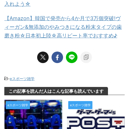
入れよう☆
【Amazon】韓国で発売から4か月で3万個突破!ヴ
ィーガン&無添加のやみつきになる粉末タイプの歯
磨き粉☆日本初上陸☆高リピート率でおすすめ♪
-
eスポーツ雑学
この記事を読んだ人はこんな記事も読んでいます
eスポーツ雑学
eスポーツ雑学