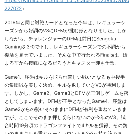
https://twitter.com/Official_LJL/status/1302584578180
227072
）
2019年と同じ対戦カードとなった今年は、レギュラーシ
ーズンから好調のV3にDFMが挑む形となりました。しか
しながら、チャレンジャーのDFMは前日にSengoku
Gamingを3-0で下し、レギュラーシーズンでの不調から
復活を見せていました。そんな中で行われるFinalsは、始
まる前から接戦になるだろうとキャスター陣も予想。
Game1、序盤はキルを取られ苦しい戦いとなるも中後半
の集団戦を美しく決め、キルを返していきV3が勝利しま
す。しかし、Game2、Game3とDFMが圧倒しゲームを落
としてしまいます。DFMが王手となったGame4、序盤は
Game2からの勢いそのままにDFMが有利を重ねていきま
すが、ここでそのまま押し切られないのが今年のV3。試
合時間19分頃のドラゴンファイトで4キルを獲得、その勢
いのままキルを重ねゲームカウントを2-2へ持ち込みま