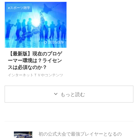
荒稼ぎするスタープレーヤーもい
いあるのでしょうか？ 今回はそ
の運 ...
...
るんですね♪ もちろん日本人のプ
eスポーツ雑学
んな疑問にお答えするために、簡
ロゲーマーの中には、スポンサー
単にまとめてみました。 ジャン
からの契約収入だけでなく、大会
ルは主に７つにわけられます♪ e
の賞金を稼ぎ出す人は多くいま
スポーツは全世界で急速に人気を
す。 そんな中、貴方がもし、気
高めています。 日本のeスポーツ
軽な気持ちで参加した大会で優勝
はまだまだ後進国と言われていま
2020/3/9
してしまったら… 高額の賞金があ
すが、それでも徐々に盛り上がり
る日突然舞い込んで来たら… 夢が
を魅せつつあり、ＴＶなどでも
【最新版】現在のプロゲ
ありますよね～♪ でも浮かれてば
「eスポーツ」というワードや、
ーマー環境は？ライセン
かりはいられません！！ そうで
eスポーツの種目、タイトルが話
スは必須なのか？
す、収入の申告と税金の支払いを
題に上がることも出てきました。
インターネットＴＶやコンテンツ
忘れては後で後悔すること
世界中の人たちが参加しているの
だけでなく、民放ＴＶ番組などで
に、、、汗 今回は賞金収入に関
で、当然私たちが知らないゲーム
も徐々に取り上げられる事が増え
...
から、日本でも人気のゲーム ...
もっと読む
てきたeスポーツ。 これからどん
どん盛り上がりを見せてくること
間違いなしですね！ とはいえま
だまだプロゲーマーや一般ゲーマ
ーを取り巻く環境はとにかく情報
不足。 今回はそんなプロゲーマ
ーやゲーマーを取り巻く２０２０
初の公式大会で最強プレイヤーとなるの
年における環境についてお話で