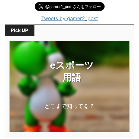
Tweets by gamer2_post
PIck UP
eスポーツ
用語
どこまで知ってる？