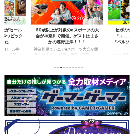
2024/7/31
2024/7/31
L版がセール
60歳以上が対象のeスポーツの大
セガのサ
を4つピック
会が神奈川で開催。ゲストはまさ
『ユニコ
ました
かの蝶野正洋！！！
『ペルソナ
版がセール中
神奈川県でシニアeスポーツ大会が開
つつある昨
催されます。 東日本予選（福島
セガの最新作
から積みゲー
県）、西日本予選（大阪府）、関東予
中です。 特
いはず。とい
選（神奈川県）の優勝者3名が決勝大
となる『ユ
、2年後に遊ん
会（神奈川県）に進出するという本格
ド』。本作
トルを独自に
仕様。ご当地キャラクターによる対戦
ファンから
た。（類似し
も見られるとのことなので、家族で楽
や編成や育
いゲーム、長
しめるイベントになっているようで
クなどが話題
ーム） 注目
す。 ちなみに、ゲストのプロレスラ
売されたば
GHTMARES-
ーである蝶野正洋さんは今年60歳に
要チェックで
２セット』
なるそうです。トークセッションに登
ル」に『ユ
ョンホラーゲー
場しますよ。 この記事のポイント ・
登場！『龍
◆『鉄拳8
大会参加者は60歳以上 ・3地区で予
リロード』も
...
選あり。予選は8月24日、25日と9月
は、PlaySta
22日。本戦は9月22日（事前エ ...
ンドーeショ