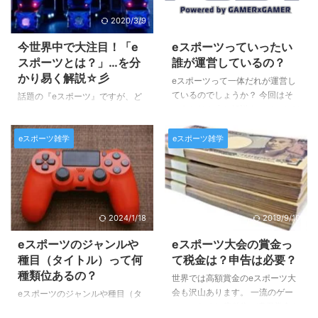
2020/3/9
2025/3/15
今世界中で大注目！「e
eスポーツっていったい
スポーツとは？」…を分
誰が運営しているの？
かり易く解説☆彡
eスポーツって一体だれが運営し
ているのでしょうか？ 今回はそ
話題の『eスポーツ』ですが、ど
のあたりを少し解説させていただ
こからどこまでがeスポーツで、
きます。 基本的には… 複数人数
何がeスポーツではないゲームに
で対戦を行う根本的なeスポーツ
eスポーツ雑学
eスポーツ雑学
なるのか…？ 皆さんご存知です
の権利に持ち主はいません。 つ
か？？ 最近ではＴＶをはじめと
まり、基本的には誰でも主催出来
する色々なメディアで取り上げら
るモノではあるのです。 例え
れることも多くなってきたので、
ば、学園祭でのeスポーツ大会
多くの方が一度くらいは耳にした
や、ＴＶ番組のコンテンツとして
コトがある言葉かと思います。
2024/1/18
2019/9/10
のゲーム大会もそうです。 た
そんなeスポーツとは何を指すの
だ、規模が大きくなり商業化、興
か、簡単に解説させていただきま
eスポーツのジャンルや
eスポーツ大会の賞金っ
行化させるためには、法律やゲー
すので、よろしくお願いいたしま
種目（タイトル）って何
て税金は？申告は必要？
ムのライセンスの問題など様々な
す♪ eスポーツとは何の略？ eス
種類位あるの？
世界では高額賞金のeスポーツ大
課題が出てくるため、そういった
ポーツは「エレクトロニックスポ
会も沢山あります。 一流のゲー
eスポーツのジャンルや種目（タ
枠組みやインフラ、権利関係、法
ーツ」の略（＝electronic sports
マーになると億単位の獲得賞金を
イトル）って、いったいどれくら
律関係を整備するための団体など
＝esports）です。 意味合いとし