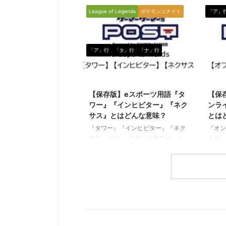
ル）に関して使われる専門用語で
イム（
League of Legends
ポケモンユナイト
「ア」
す。 別のeスポーツワードに「フレ
などの
ームレート（＝FPS）」という言葉
ポーツ
もありますが、コチラはまた別の意
分の銃
味を持つeスポーツワードです。（下
ことを
「ア」行
「タ」行
「ナ」行
に続く） ＦＰＳ（エフピーエス） 一
ゲーム
人称視点（本人目線）で行われるシ
速さや
ューティングゲーム（戦争や戦闘を
かなり
2021/7/29
テーマとしたゲーム全般）のことを
分に合
【保存版】eスポーツ用語『タ
【保
指す言葉で、First Person
時の動
ワー』『インヒビター』『ネク
ンラ
Shooter（ファーストパーソンシュー
ことも
タ ...
サス』とはどんな意味？
とは
っては
様 ...
『タワー』『インヒビター』『ネク
『オン
サス』とは、eスポーツのタイトル
とは、
（種目）の一つである『リーグオブ
ン試合
レジェンド（League of Legends／
関して
通称LoL）』の中で使われる専門用語
ライン
です。 タワー（Tower） 相手チーム
予選、
の本拠地であるネクサスを守るのが
相手と
『タワー』です。 各レーンやネクサ
ターネ
スに、敵方のミニオンやチャンピオ
す。 
ンが近づいてくると自動的に攻撃し
プレイ