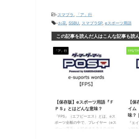
-
スマブラ
,
「ア」行
-
お花
,
SSBU
,
スマブラSP
,
eスポーツ用語
この記事を読んだ人はこんな記事も読
「ア」行
FPS/T
2022/5/30
【保存版】eスポーツ用語『Ｆ
【保
ＰＳ』とはどんな意味？
イム
味？
『FPS』（エフピーエス）とは、eス
ポーツ全般の中で、プレイヤー（eス
『エイ
ポーツ選手）が操作する主人公の目
ど戦争
線でプレイするゲーム種目（タイト
ツの中