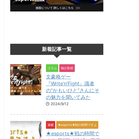
新着記事一覧
コラム
独占取材
文豪格ゲー
『Write’n’Fight』識者
の”かもいひと”さんにそ
の魅力を聞いてみた
2024/9/12
連載
★esports★戦の時間ですよ
★esports★戦の時間で