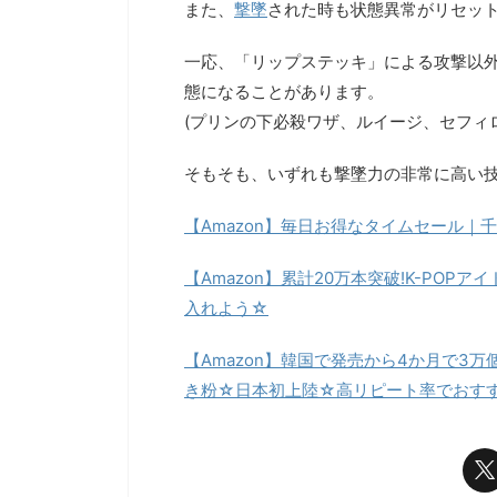
また、
撃墜
された時も状態異常がリセッ
一応、「リップステッキ」による攻撃以
態になることがあります。
(プリンの下必殺ワザ、ルイージ、セフィ
そもそも、いずれも撃墜力の非常に高い
【Amazon】毎日お得なタイムセール｜千
【Amazon】累計20万本突破!K-PO
入れよう☆
【Amazon】韓国で発売から4か月で3
き粉☆日本初上陸☆高リピート率でおす