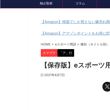
独占取材
コラム
【Amazon】韓国でしか買えない爆売れ
【Amazon】アマゾンポイントをお得に
イベント情報
セール、クーポン情報
トピック
HOME
>
eスポーツ用語
>
種目（タイトル別）
スマブラ
「ア」行
【保存版】eスポーツ
2021年6月7日
2024/7/26
『ルンファク』展が8/4(日)まで開催中！ゲ
ゲーミングデバ
ームDL版も7月末まで最大50％OFFセール
『GameLens
中です
様々なデバイスを紹介するサ