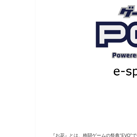
『牧場物語』から派生した人気シリーズ『ルーンフ
にてゲーマーゲーマーを
ァクトリー』の展覧会が開催中です。 期間は
GameLensさんでは、
7/26(金)～8/4(日)の10日間のみなので、ファンの方
含む様々なハードのデバ
はお見逃しなく！繊細なタッチで描かれた魅力的な
トリーマーが使用してい
キャラクターのグッズを手に入れる貴重なチャンス
す。加えて、プロゲーマ
ですよ。 ゲームのDL版も7月末までセール中なの
など細かいことまで網羅し
で、イラストを見て気になった人はこの機会にプレ
デバイスを検討するとき
イしてみてください！ （以下、リリース内容をその
り、設定を試してみたり
まま掲載しています） 大人気ゲーム『ルーンファク
てはいかがでしょうか。 ▼G
トリー』の魅力を感じる！「ルーンファクトリー展/
https://mediator- ...
崎美奈子 WORKS」が有楽町 ...
『お花』とは、格闘ゲームの祭典“EVO”