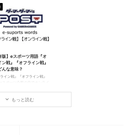
Aim） エイムとは、FPSやTPS
RPG（アールピージー／ロールプレ
行
戦闘や戦争をテーマにしたeス
イングゲーム） ロールプレイングゲ
種目（タイトル）の中で、自
ーム（Role-playing game）の略で
や武器の照準を敵に合わせる
す。 パソコンや家庭用ゲーム機、ス
指します。 こういった種類の
マホアプリなどで遊べるゲームソフ
において、この『エイム』の
ト、オンラインゲーム、アプリゲー
正確さなどの技術的要素は、
ムのカテゴリーの一つで、プレイヤ
重要となります。加えて、自
ーが各々割り当てられたキャラクタ
2020/2/28
ったエイム感度（エイム操作
ーを操作し、経験値を積み成長を重
存版】eスポーツ用語『オ
きの速さの設定）を見つける
ね、ゴールド（ゲーム内のお金）を
イン戦』『オフライン戦』
同様に重要です。ゲームによ
貯め武器や道具を強化し、与えられ
どんな意味？
かなり細かく調整できるので
た様々な試練を乗り越え目的を達成
すると ...
ライン戦』『オフライン戦』
eスポーツ全般の中でオンライ
が可能な種目（タイトル）に
使われる専門用語です。 オン
もっと読む
戦 オンライン戦、オンライン
などと使われる言葉で、対戦
別の場所にいる状況で、イン
ットを介して行う試合の事で
大会などで、日本全国や世界の
ヤーすべてを一か所に集めて