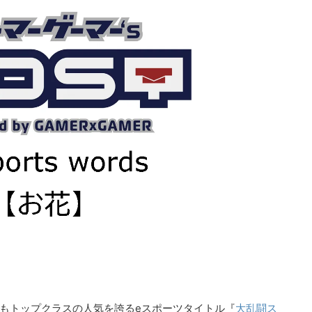
紹介していただきました！
バンナムのゲームのDL版がセール中です。 DLが主
PCに限らず家庭用ゲーム機を
流になりつつある昨今、セールするとお得感から
イスや、プロゲーマーやス
みゲーしてしまいがちな人も多いはず。というこ
るデバイスを紹介していま
で、今回は1年後、2年後に遊んでも楽しめるよう
ーのマウス感度やキー設定
タイトルを独自にピックアップしてみました。（
ていますよ。 何か新しい
似したゲームや続編が出にくいゲーム、長く遊べ
や、新しい環境を構築した
ゲーム、定番ゲーム） 注目タイトル ◆『LITTLE
したいときに参考にしてみ
NIGHTMARES-リトルナイトメア-１＆２セット』
ameLens
(Switch） ２Dアクションホラーゲームの2作のセ
トです。 ◆『鉄拳8 Deluxe Edition』（PS5） ...
でもトップクラスの人気を誇るeスポーツタイトル『
大乱闘ス