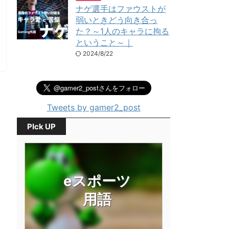
ナゲ選手はファウストが
弱いときどう向き合っ
た？～1人のキャラに拘る
ということ～｜
2024/8/22
Tweets by gamer2_post
PIck UP
eスポーツ
用語