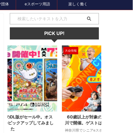
ツ団体
eスポーツ用語
楽しく働く
PICK UP!
大会情報
セール、クーポン
1
2024/7/31
ス
60歳以上が対象のeスポーツの大会が神奈
セガのサマー
し
川で開催。ゲストはまさかの蝶野正洋！！！
オーバーロー
神奈川県でシニアeスポーツ大会が開催されます。