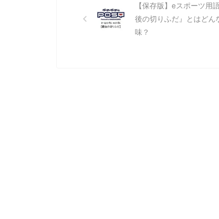
ます。 画像出典：
予選大
【保存版】eスポーツ用
https://jp.leagueoflegends.com/ja-
難なた
後の切りふだ』とはどん
jp/ インヒビター（Inhibitor) インヒ
での予
味？
ビターは各レーンの味方陣 ...
行うの
戦闘ゲ
はほと