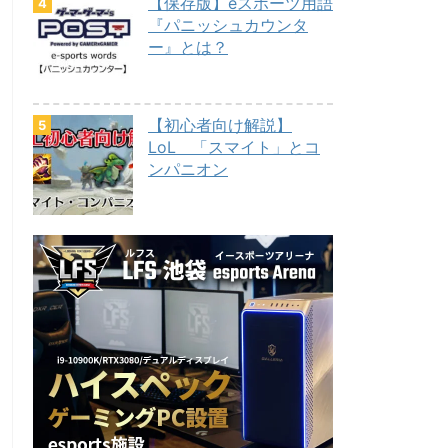
【保存版】eスポーツ用語
『パニッシュカウンタ
ー』とは？
【初心者向け解説】
LoL 「スマイト」とコ
ンパニオン