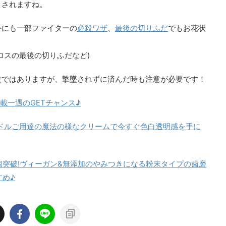
トされますね。
外にも一部ファイターの
必殺ワザ
、
最後の切りふだ
でもお花状
ロスの最後の切りふだなど)
技ではありますが、撃墜されずに済んだ時も注意が必要です！
載一遇のGETチャンス♪
Pアイドルご用達の魔法の様なクリームで今すぐ色白透明感を手に
万個突破!ヴィーガン&無添加のやみつきになる粉末タイプの歯磨
すめ♪