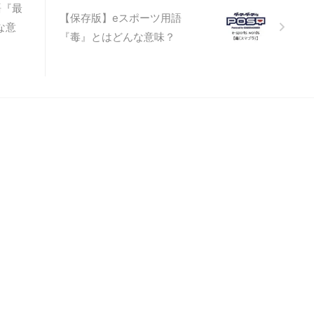
会から行うのは、物理的に困
語『最
【保存版】eスポーツ用語
め、決勝進出者を絞り込むま
な意
選大会を『オンライン戦』で
『毒』とはどんな意味？
が一般的です。 戦争ゲーム、
ーム、などの対戦系ゲームに
んどオンライン ...