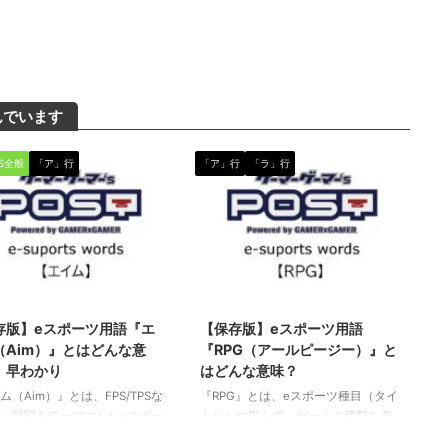
んでいます
PS全般
「ア」行
「ア」行
「ラ」行
2024/2/15
2020/5/22
存版】eスポーツ用語『エ
【保存版】eスポーツ用語
（Aim）』とはどんな意
『RPG（アールピージー）』と
｜早わかり
はどんな意味？
ム（Aim）』とは、FPS/TPSな
『RPG』とは、eスポーツ種目（タイ
・戦闘をテーマにしたeスポー
トル）に限らず、ゲームの種類を表
で使われる専門用語です。 エ
す専門用語です。（下に続く）