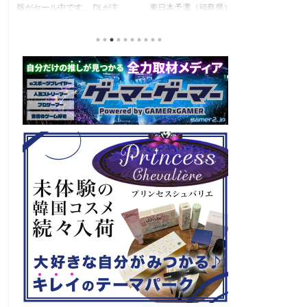
東日本予選（福島県）、西日本予選（大阪府）、関
セガの最新作、
積
東予選（神奈川県）の優勝者3名が決勝大会（神奈
注目なのが初の
と
川県）に進出するという本格仕様。ご当地キャラク
ロード』。本作
な
ターによる対戦も見られるとのことなので、家族で
らの評価が高く
類
楽しめるイベントになっているようです。 ちなみ
麗なグラフィッ
る
に、ゲストのプロレスラーである蝶野正洋さんは今
売されたばかり
年60歳になるそうです。トークセッションに登場し
す！ 「セガ 
ますよ。 この記事のポイント ・大会参加者は60歳
ーロード』登場
ッ
以上 ・3地区で予選あり。予選は8月24日、25日と9
ロード』もセー
月22日。本戦は9月22日（事前エ ...
PlayStatio
て販売中の一部Pla 