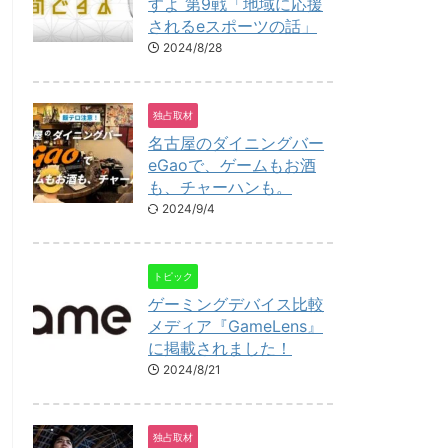
すよ 第9戦「地域に応援
されるeスポーツの話」
2024/8/28
独占取材
名古屋のダイニングバー
eGaoで、ゲームもお酒
も、チャーハンも。
2024/9/4
トピック
ゲーミングデバイス比較
メディア『GameLens』
に掲載されました！
2024/8/21
独占取材