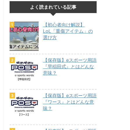
よく読まれている記事
【初心者向け解説】
LoL「重傷アイテム」の
選び方
【保存版】eスポーツ用語
『早稲田式』とはどんな
意味？
【保存版】eスポーツ用語
『ワース』とはどんな意
味？