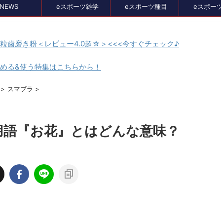
NEWS
eスポーツ雑学
eスポーツ種目
eスポー
顆粒歯磨き粉＜レビュー4.0超☆＞<<<今すぐチェック♪
貯める&使う特集はこちらから！
セール、クーポン情報
>
スマブラ
>
用語『お花』とはどんな意味？
2024/8/21
2024/7/3
イス比較メディア
バンナムのゲームのDL版がセール中。オ
』に掲載されました！
スメタイトルを4つピックアップしてみま
た
イト、GameLensさん