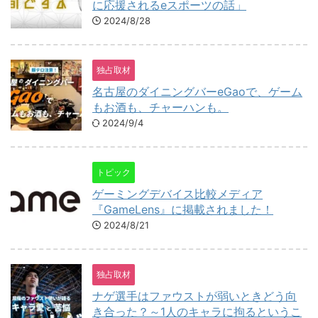
に応援されるeスポーツの話」
2024/8/28
独占取材
名古屋のダイニングバーeGaoで、ゲーム
もお酒も、チャーハンも。
2024/9/4
トピック
ゲーミングデバイス比較メディア
『GameLens』に掲載されました！
2024/8/21
独占取材
ナゲ選手はファウストが弱いときどう向
き合った？～1人のキャラに拘るというこ