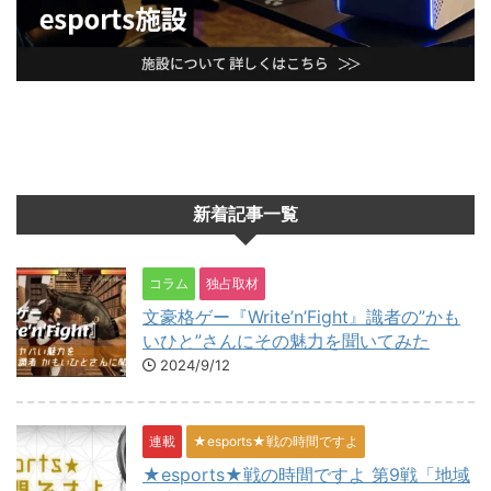
新着記事一覧
コラム
独占取材
文豪格ゲー『Write’n’Fight』識者の”かも
いひと”さんにその魅力を聞いてみた
2024/9/12
連載
★esports★戦の時間ですよ
★esports★戦の時間ですよ 第9戦「地域