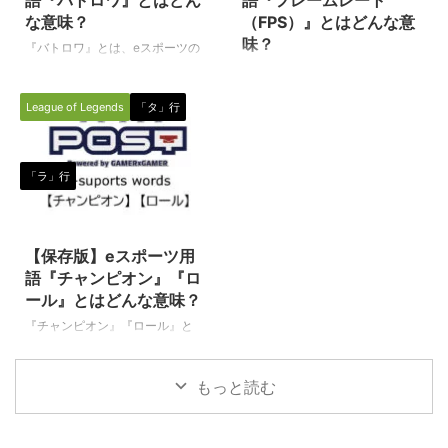
FPS（First person shooter）とは
ると『ビデオチャット』となりま
な意味？
（FPS）』とはどんな意
異なり、プレイヤーが第三者目線
す。 eスポーツ、特に多人数で同
味？
『バトロワ』とは、eスポーツの
でゲームの主人公やキャラクター
時にプレイを行うゲーム種目（タ
世界でよく使われる専門用語で
『フレームレート』とは、eスポ
を操作するという視点の違い ...
イトル）では、仲間（チームメン
す。（下に続く） バトロワ
ーツ全般の中でオンライン試合が
バー）と連携をとるために、ほぼ
League of Legends
「タ」行
（Battle royal game） Battle
可能な種目（タイトル）に関して
全員が使用していると言っても ...
royal game(バトルロワイヤルゲ
使われる専門用語です。 フレー
ーム）の略称です。 大人数から
ムレート（FPS） フレームレー
始まり最後の1人になるまで戦う
ト（FPS）とは、１秒間の間に何
「ラ」行
サバイバルゲーム要素のラストマ
枚の静止画像をコマ送りして動画
ン（最後の一人）として生き残り
として見せるか、つまりは動画の
2020/8/4
をかけて戦うゲーム全般を指しま
なめらかさの単位です。 例える
す。 映画などでもメインテーマ
なら、パラパラ漫画をご想像いた
【保存版】eスポーツ用
としてピックアップされることも
だければ分かりやすいかと思いま
語『チャンピオン』『ロ
多く、『バトル・ロワイアル』
す。 ・1分間の動画を3600枚の
ール』とはどんな意味？
『ハンガーゲーム』などはその最
静止画をパラパラさせてみる場合
『チャンピオン』『ロール』と
たるものですね。 バトロワ＝
＝1秒当たり60枚なのでフレーム
は、eスポーツのタイトル（種
FPS？ バトロワは上記の意味で
レートは60（60FPS） FPSは紛
目）の一つである『リーグオブレ
すが ...
らわしい？ FPSはFirst Perso ...
もっと読む
ジェンド（League of Legends／
通称LoL）』の中で使われる専門
用語です。 チャンピオン
（Champion） 一般的な意味合い