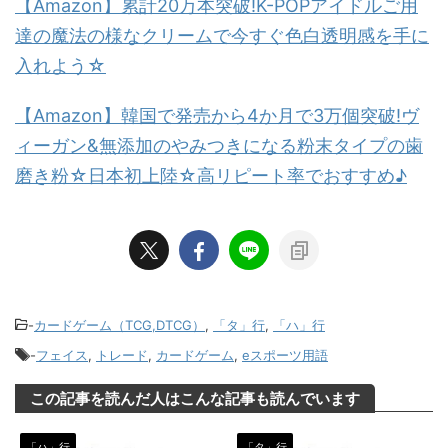
【Amazon】累計20万本突破!K-POPアイドルご用
達の魔法の様なクリームで今すぐ色白透明感を手に
入れよう☆
【Amazon】韓国で発売から4か月で3万個突破!ヴ
ィーガン&無添加のやみつきになる粉末タイプの歯
磨き粉☆日本初上陸☆高リピート率でおすすめ♪
-
カードゲーム（TCG,DTCG）
,
「タ」行
,
「ハ」行
-
フェイス
,
トレード
,
カードゲーム
,
eスポーツ用語
この記事を読んだ人はこんな記事も読んでいます
「ハ」行
「タ」行