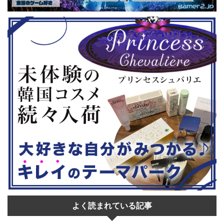
ョンホラーゲー
場しますよ。 この記事のポイント ・
登場！『龍
◆『鉄拳8
大会参加者は60歳以上 ・3地区で予
リロード』も
...
選あり。予選は8月24日、25日と9月
は、PlaySta
22日。本戦は9月22日（事前エ ...
ンドーeショ
...
よく読まれている記事