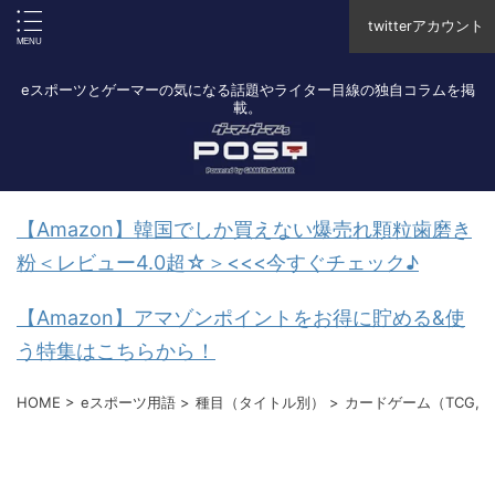
twitterアカウント
eスポーツとゲーマーの気になる話題やライター目線の独自コラムを掲
載。
【Amazon】韓国でしか買えない爆売れ顆粒歯磨き
粉＜レビュー4.0超☆＞<<<今すぐチェック♪
【Amazon】アマゾンポイントをお得に貯める&使
う特集はこちらから！
HOME
>
eスポーツ用語
>
種目（タイトル別）
>
カードゲーム（TCG,D