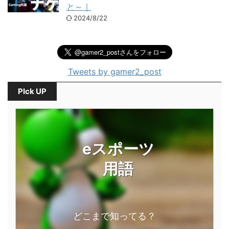
と～｜
2024/8/22
Tweets by gamer2_post
PIck UP
eスポーツ
用語
どこまで知ってる？