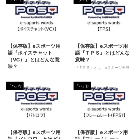
2022/6/20
2020/3/7
【保存版】eスポーツ用
【保存版】eスポーツ用
語『ボイスチャット
語『ＴＰＳ』とはどんな
（VC）』とはどんな意
意味？
味？
『ＴＰＳ』とは、eスポーツ全般
の中で、プレイヤー（eスポーツ
『ボイスチャット（VC）』と
選手）が操作する主人公の目線で
は、eスポーツ全般の中で使われ
「ハ」行
「ハ」行
プレイするゲーム種目（タイト
る専門用語です。（下に続く）
ル）に関して使われる専門用語で
ボイスチャット（VC） 複数人が
す。（下に続く） ＴＰＳ（ティ
同時に通話やり取りを行う事を可
ーピーエス） 三人称視点で行わ
能にするソフトウェアの事を指し
れるシューティングゲーム（戦争
ます。 ボイスは音声（声）、チ
や戦闘をテーマとしたゲーム全
ャットはインターネットネットワ
2022/6/8
2023/8/7
般）のことを指す言葉で、Third
ークを通してリアルタイムに文字
Person Shooter（サードパーソ
（テキスト）やり取りを行うシス
【保存版】eスポーツ用
【保存版】eスポーツ用
ンシューター）の略です。
テム、です。 これに映像が加わ
語『バトロワ』とはどん
語『フレームレート