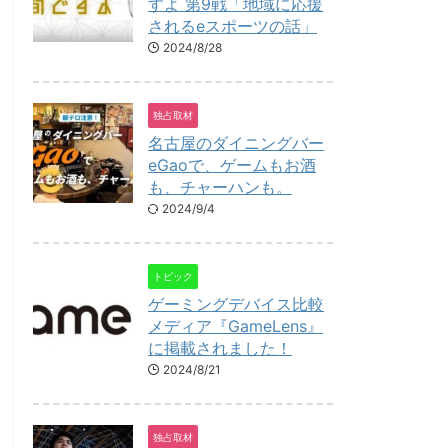
すよ 第9戦「地域に応援
されるeスポーツの話」
2024/8/28
独占取材
名古屋のダイニングバー
eGaoで、ゲームもお酒
も、チャーハンも。
2024/9/4
トピック
ゲーミングデバイス比較
メディア『GameLens』
に掲載されました！
2024/8/21
独占取材