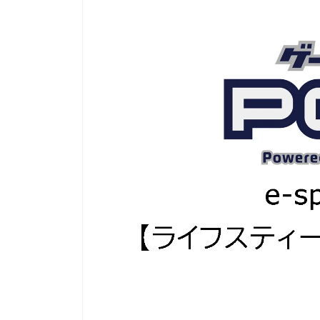
『牧場物語』から派生した人気シリーズ『ルーンフ
にてゲーマーゲーマーを
ァクトリー』の展覧会が開催中です。 期間は
GameLensさんでは、
7/26(金)～8/4(日)の10日間のみなので、ファンの方
含む様々なハードのデバ
はお見逃しなく！繊細なタッチで描かれた魅力的な
トリーマーが使用してい
キャラクターのグッズを手に入れる貴重なチャンス
す。加えて、プロゲーマ
ですよ。 ゲームのDL版も7月末までセール中なの
など細かいことまで網羅し
で、イラストを見て気になった人はこの機会にプレ
デバイスを検討するとき
イしてみてください！ （以下、リリース内容をその
り、設定を試してみたり
まま掲載しています） 大人気ゲーム『ルーンファク
てはいかがでしょうか。 ▼G
トリー』の魅力を感じる！「ルーンファクトリー展/
https://mediator- ...
崎美奈子 WORKS」が有楽町 ...