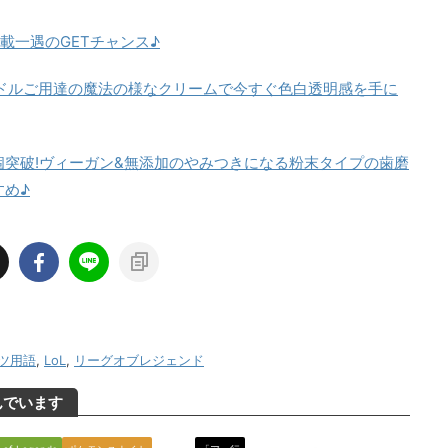
載一遇のGETチャンス♪
Pアイドルご用達の魔法の様なクリームで今すぐ色白透明感を手に
万個突破!ヴィーガン&無添加のやみつきになる粉末タイプの歯磨
すめ♪
ツ用語
,
LoL
,
リーグオブレジェンド
んでいます