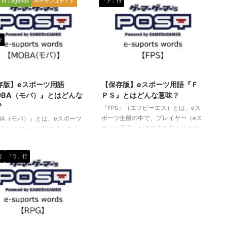
 of Legends
ポケモンユナイト
「ア」行
行
2021/7/29
2022/5/30
存版】eスポーツ用語
【保存版】eスポーツ用語『Ｆ
OBA（モバ）』とはどんな
ＰＳ』とはどんな意味？
？
『FPS』（エフピーエス）とは、eス
ポーツ全般の中で、プレイヤー（eス
BA（モバ）』とは、eスポーツ
ポーツ選手）が操作する主人公の目
プレイヤー）の間で使われる
線でプレイするゲーム種目（タイト
語です。（下に続く）
ル）に関して使われる専門用語で
モバ） Malti-player Online
行
「ラ」行
す。 別のeスポーツワードに「フレ
le Arena（マルチプレイヤーオン
ームレート（＝FPS）」という言葉
バトルアリーナ）の単語の頭
もありますが、コチラはまた別の意
アルファベット）を集めた略
味を持つeスポーツワードです。（下
数のプレイヤー（選手）が、
に続く） ＦＰＳ（エフピーエス） 一
イン上の一つのマップ（フィ
人称視点（本人目線）で行われるシ
）に集まり、同時にプレイす
ューティングゲーム（戦争や戦闘を
イルのゲームを指します。 ※
2020/5/22