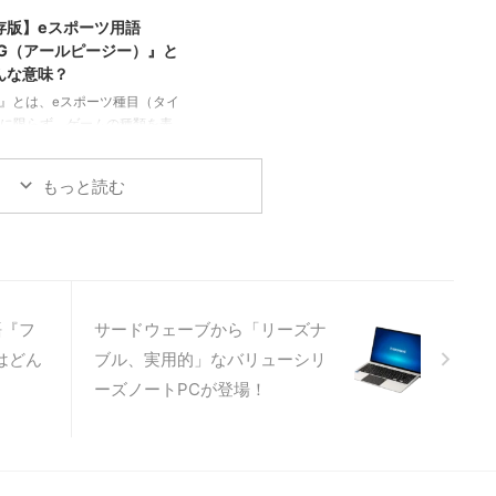
テーマとしたゲーム全般）のことを
やガラケーなどの携帯電話の
存版】eスポーツ用語
指す言葉で、First Person
すことばではありませんので
PG（アールピージー）』と
Shooter（ファーストパーソンシュー
ください。 その昔、
タ ...
んな意味？
a（ムーバ）」と呼 ...
G』とは、eスポーツ種目（タイ
に限らず、ゲームの種類を表
用語です。（下に続く）
（アールピージー／ロールプレ
もっと読む
ゲーム） ロールプレイングゲ
ole-playing game）の略で
パソコンや家庭用ゲーム機、ス
プリなどで遊べるゲームソフ
ンラインゲーム、アプリゲー
テゴリーの一つで、プレイヤ
々割り当てられたキャラクタ
語『フ
サードウェーブから「リーズナ
作し、経験値を積み成長を重
はどん
ブル、実用的」なバリューシリ
ールド（ゲーム内のお金）を
ーズノートPCが登場！
器や道具を強化し、与えられ
な試練を乗り越え目的を達成
..