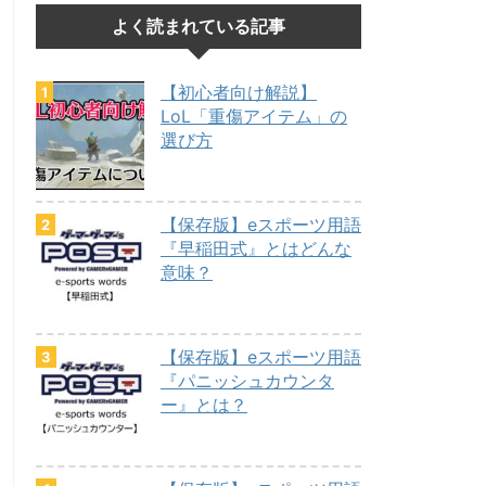
よく読まれている記事
【初心者向け解説】
LoL「重傷アイテム」の
選び方
【保存版】eスポーツ用語
『早稲田式』とはどんな
意味？
【保存版】eスポーツ用語
『パニッシュカウンタ
ー』とは？