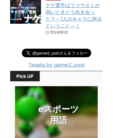
ナゲ選手はファウストが
弱いときどう向き合っ
た？～1人のキャラに拘る
ということ～｜
2024/8/22
Tweets by gamer2_post
PIck UP
eスポーツ
用語