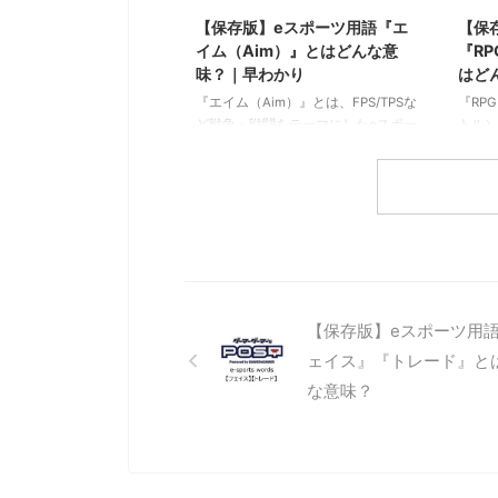
間軸の中で戦略的に進めていくゲー
スマホ
【保存版】eスポーツ用語『エ
【保
ムジャンルの事を指します。 代表的
類を指
イム（Aim）』とはどんな意
『R
なeスポーツ種目（ゲームタイトル）
ご注意
味？｜早わかり
はど
としては、リーグオブレジェンド ...
「mov
『エイム（Aim）』とは、FPS/TPSな
『RP
ど戦争・戦闘をテーマにしたeスポー
トル）
ツの中で使われる専門用語です。 エ
す専門
イム（Aim） エイムとは、FPSやTPS
RPG
などの戦闘や戦争をテーマにしたeス
イング
ポーツ種目（タイトル）の中で、自
ーム（R
分の銃や武器の照準を敵に合わせる
す。 
ことを指します。 こういった種類の
マホア
ゲームにおいて、この『エイム』の
ト、オ
速さや正確さなどの技術的要素は、
ムのカ
かなり重要となります。加えて、自
ーが各
【保存版】eスポーツ用
分に合ったエイム感度（エイム操作
ーを操
ェイス』『トレード』と
時の動きの速さの設定）を見つける
ね、ゴ
な意味？
ことも同様に重要です。ゲームによ
貯め武
ってはかなり細かく調整できるので
た様々
様 ...
すると .