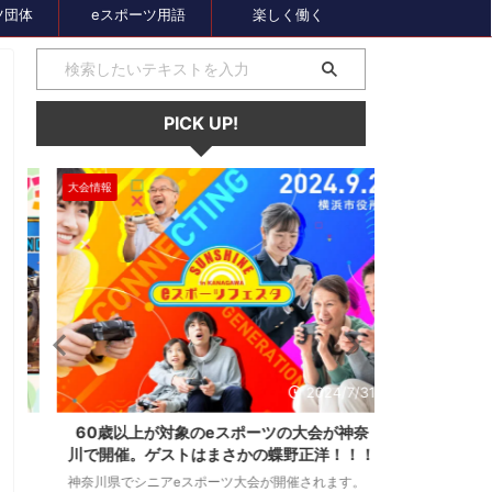
ツ団体
eスポーツ用語
楽しく働く
PICK UP!
大会情報
セール、クーポン
1
2024/7/31
ス
60歳以上が対象のeスポーツの大会が神奈
セガのサマー
し
川で開催。ゲストはまさかの蝶野正洋！！！
オーバーロー
神奈川県でシニアeスポーツ大会が開催されます。