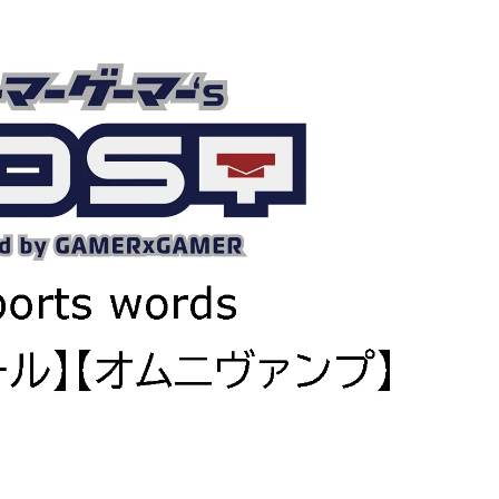
紹介していただきました！
バンナムのゲームのDL版がセール中です。 DLが主
PCに限らず家庭用ゲーム機を
流になりつつある昨今、セールするとお得感から
イスや、プロゲーマーやス
みゲーしてしまいがちな人も多いはず。というこ
るデバイスを紹介していま
で、今回は1年後、2年後に遊んでも楽しめるよう
ーのマウス感度やキー設定
タイトルを独自にピックアップしてみました。（
ていますよ。 何か新しい
似したゲームや続編が出にくいゲーム、長く遊べ
や、新しい環境を構築した
ゲーム、定番ゲーム） 注目タイトル ◆『LITTLE
したいときに参考にしてみ
NIGHTMARES-リトルナイトメア-１＆２セット』
ameLens
(Switch） ２Dアクションホラーゲームの2作のセ
トです。 ◆『鉄拳8 Deluxe Edition』（PS5） ...