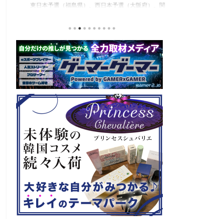
東日本予選（福島県）、西日本予選（大阪府）、関
セガの最新作、
積
東予選（神奈川県）の優勝者3名が決勝大会（神奈
注目なのが初の
と
川県）に進出するという本格仕様。ご当地キャラク
ロード』。本作
な
ターによる対戦も見られるとのことなので、家族で
らの評価が高く
類
楽しめるイベントになっているようです。 ちなみ
麗なグラフィッ
る
に、ゲストのプロレスラーである蝶野正洋さんは今
売されたばかり
年60歳になるそうです。トークセッションに登場し
す！ 「セガ 
ますよ。 この記事のポイント ・大会参加者は60歳
ーロード』登場
ッ
以上 ・3地区で予選あり。予選は8月24日、25日と9
ロード』もセー
月22日。本戦は9月22日（事前エ ...
PlayStatio
て販売中の一部Pla 