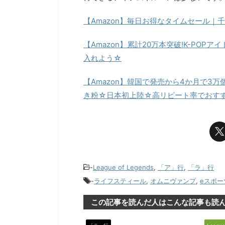
【Amazon】毎日お得なタイムセール｜千
【Amazon】累計20万本突破!K-PO
入れよう☆
【Amazon】韓国で発売から4か月で3
き粉☆日本初上陸☆高リピート率でおす
-
League of Legends
,
「ア」行
,
「ラ」行
-
ライフスティール
,
オムニヴァンプ
,
eスポー
この記事を読んだ人はこんな記事も読