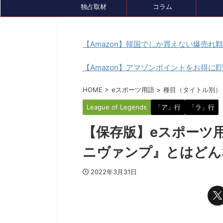
独占取材
コラム
【Amazon】韓国でしか買えない爆売れ
【Amazon】アマゾンポイントをお得に
イベント情報
セール、クーポン情報
トピック
HOME
>
eスポーツ用語
>
種目（タイトル別）
League of Legends
「ア」行
「ラ」行
【保存版】eスポーツ
ニヴァンプ』とはどん
2022年3月31日
2024/7/26
『ルンファク』展が8/4(日)まで開催中！ゲ
ゲーミングデバ
ームDL版も7月末まで最大50％OFFセール
『GameLens
中です
様々なデバイスを紹介するサ