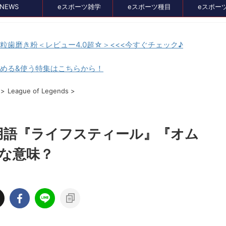
NEWS
eスポーツ雑学
eスポーツ種目
eスポー
顆粒歯磨き粉＜レビュー4.0超☆＞<<<今すぐチェック♪
貯める&使う特集はこちらから！
セール、クーポン情報
>
League of Legends
>
用語『ライフスティール』『オム
な意味？
2024/8/21
2024/7/3
イス比較メディア
バンナムのゲームのDL版がセール中。オ
』に掲載されました！
スメタイトルを4つピックアップしてみま
た
イト、GameLensさん