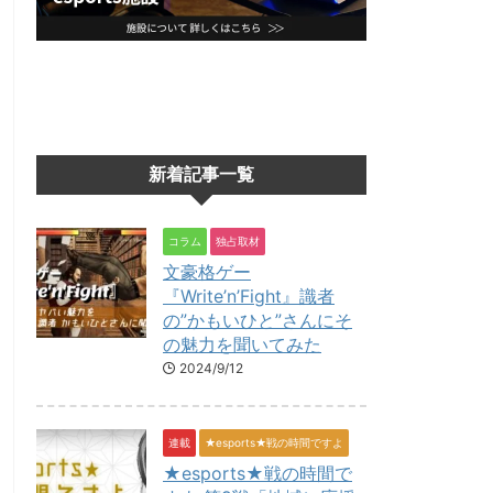
新着記事一覧
コラム
独占取材
文豪格ゲー
『Write’n’Fight』識者
の”かもいひと”さんにそ
の魅力を聞いてみた
2024/9/12
連載
★esports★戦の時間ですよ
★esports★戦の時間で