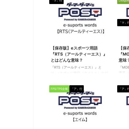
「ラ」行
League
「マ」
2020/5/22
【保存版】eスポーツ用語
【保
『RTS（アールティーエス）』
『M
とはどんな意味？
意味
『RTS（アールティーエス）』と
『MO
は、eスポーツ種目（タイトル）やゲ
選手（
ームのジャンルを表す言葉として使
専門用
われている専門用語です。（下に続
MOBA（
FPS/TPS全般
「ア」行
「ア」
く） RTS（アールティーエス） 英語
Batt
の「Real-time Strategy（リアルタイ
ライン
ムストラテジー）」の略です。 広大
文字（
なマップ（フィールド）を全体的視
で、多
点から把握しながら、多数のプレイ
オンラ
ヤーが操作するキャラクターたち
ールド
が、リアルタイムに同時進行する時
るスタ
2024/2/15