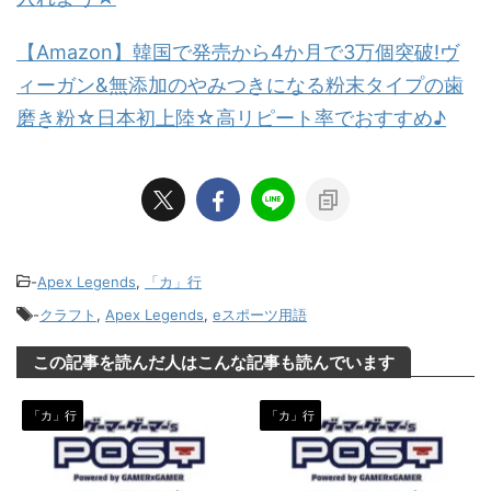
【Amazon】韓国で発売から4か月で3万個突破!ヴ
ィーガン&無添加のやみつきになる粉末タイプの歯
磨き粉☆日本初上陸☆高リピート率でおすすめ♪
-
Apex Legends
,
「カ」行
-
クラフト
,
Apex Legends
,
eスポーツ用語
この記事を読んだ人はこんな記事も読んでいます
「カ」行
「カ」行