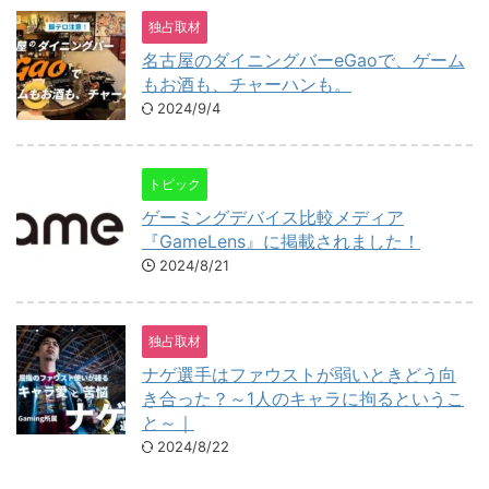
独占取材
名古屋のダイニングバーeGaoで、ゲーム
もお酒も、チャーハンも。
2024/9/4
トピック
ゲーミングデバイス比較メディア
『GameLens』に掲載されました！
2024/8/21
独占取材
ナゲ選手はファウストが弱いときどう向
き合った？～1人のキャラに拘るというこ
と～｜
2024/8/22