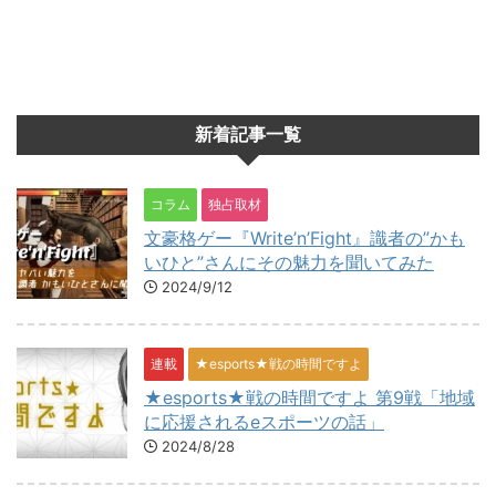
新着記事一覧
コラム
独占取材
文豪格ゲー『Write’n’Fight』識者の”かも
いひと”さんにその魅力を聞いてみた
2024/9/12
連載
★esports★戦の時間ですよ
★esports★戦の時間ですよ 第9戦「地域
に応援されるeスポーツの話」
2024/8/28