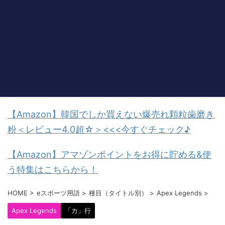
【Amazon】韓国でしか買えない爆売れ顆粒歯磨き
粉＜レビュー4.0超☆＞<<<今すぐチェック♪
【Amazon】アマゾンポイントをお得に貯める&使
う特集はこちらから！
HOME
>
eスポーツ用語
>
種目（タイトル別）
>
Apex Legends
>
Apex Legends
「カ」行