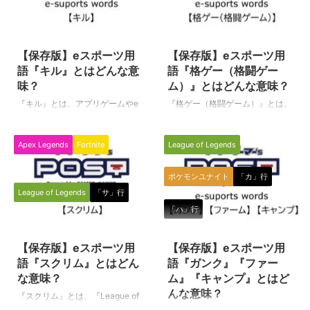
2020/3/10
2024/1/26
【保存版】eスポーツ用
【保存版】eスポーツ用
語『キル』とはどんな意
語『格ゲー（格闘ゲー
味？
ム）』とはどんな意味？
『キル』とは、アプリゲームやe
『格ゲー（格闘ゲーム）』とは、
スポーツ種目（ゲームタイトル）
eスポーツ全般、そして広く一般
全般の中で使われる専門用語で
的にも用いられるゲーム関連の用
Apex Legends
Fortnite
League of Legends
す。（下に続く） キル 対戦ゲー
語として使われています。（下に
ムやeスポーツ種目（ゲームタイ
続く） 格ゲー（格闘ゲーム） 格
トル）で敵を倒すことを、英語の
闘技もしくはそれに準ずるものを
ポケモンユナイト
「カ」行
Kill（殺す、倒す）を語源とし
テーマとした対戦型格闘ゲームの
League of Legends
「サ」行
て、eスポーツ選手（プレイヤ
総称です。 原則として対戦は1対
「ハ」行
ー）やゲーマーの間で使われてい
1で行われるゲームの事を指しま
2022/3/31
2022/1/28
るスラング（俗語）の一種です。
す。 とにかく格ゲーといえば、
特にFPSやTPSにおいて使われる
日本のゲームシーンにとって欠か
【保存版】eスポーツ用
【保存版】eスポーツ用
ことが多いようです。 様々な種
せない存在と言えるほど熱狂的な
語『スクリム』とはどん
語『ガンク』『ファー
目（タイトル）やゲームで使用さ
ファンを有するゲームのメインカ
な意味？
ム』『キャンプ』とはど
れるワードなので、色々な使われ
テゴリーの一つですね！ ただ、
んな意味？
『スクリム』とは、『League of
方がされますが、例えば… ソロキ
比較的古くからのゲームプレイヤ
Legends』（LoL、リーグオブレ