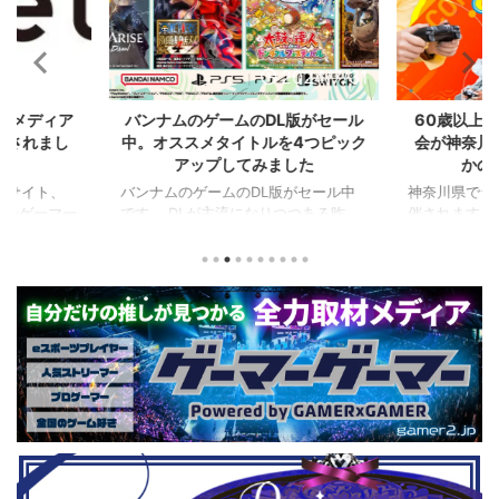
2024/7/31
2024/7/31
L版がセール
60歳以上が対象のeスポーツの大
セガのサ
を4つピック
会が神奈川で開催。ゲストはまさ
『ユニコ
ました
かの蝶野正洋！！！
『ペルソナ
版がセール中
神奈川県でシニアeスポーツ大会が開
つつある昨
催されます。 東日本予選（福島
セガの最新作
から積みゲー
県）、西日本予選（大阪府）、関東予
中です。 特
いはず。とい
選（神奈川県）の優勝者3名が決勝大
となる『ユ
、2年後に遊ん
会（神奈川県）に進出するという本格
ド』。本作
トルを独自に
仕様。ご当地キャラクターによる対戦
ファンから
た。（類似し
も見られるとのことなので、家族で楽
や編成や育
いゲーム、長
しめるイベントになっているようで
クなどが話題
ーム） 注目
す。 ちなみに、ゲストのプロレスラ
売されたば
GHTMARES-
ーである蝶野正洋さんは今年60歳に
要チェックで
２セット』
なるそうです。トークセッションに登
ル」に『ユ
ョンホラーゲー
場しますよ。 この記事のポイント ・
登場！『龍
◆『鉄拳8
大会参加者は60歳以上 ・3地区で予
リロード』も
...
選あり。予選は8月24日、25日と9月
は、PlaySta
22日。本戦は9月22日（事前エ ...
ンドーeショ