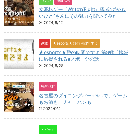
コラム
独占取材
文豪格ゲー『Write’n’Fight』識者の”かも
いひと”さんにその魅力を聞いてみた
2024/9/12
連載
★esports★戦の時間ですよ
★esports★戦の時間ですよ 第9戦「地域
に応援されるeスポーツの話」
2024/8/28
独占取材
名古屋のダイニングバーeGaoで、ゲーム
もお酒も、チャーハンも。
2024/9/4
トピック