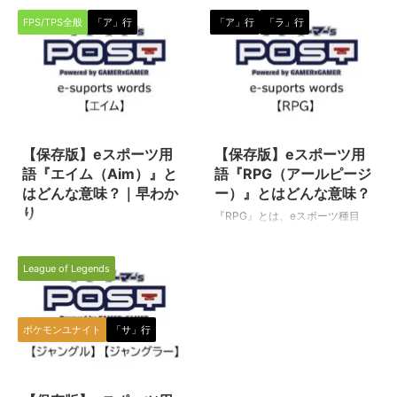
われる専門用語です。（下に続
ー（eスポーツ選手）が操作する
FPS/TPS全般
「ア」行
「ア」行
「ラ」行
く） MOBA（モバ） Malti-
主人公の目線でプレイするゲーム
player Online Battle Arena（マ
種目（タイトル）に関して使われ
ルチプレイヤーオンラインバトル
る専門用語です。 別のeスポーツ
アリーナ）の単語の頭文字（アル
ワードに「フレームレート（＝
ファベット）を集めた略で、多数
FPS）」という言葉もあります
のプレイヤー（選手）が、オンラ
が、コチラはまた別の意味を持つ
2024/2/15
2020/5/22
イン上の一つのマップ（フィール
eスポーツワードです。（下に続
ド）に集まり、同時にプレイする
く） ＦＰＳ（エフピーエス） 一
【保存版】eスポーツ用
【保存版】eスポーツ用
スタイルのゲームを指します。 ※
人称視点（本人目線）で行われる
語『エイム（Aim）』と
語『RPG（アールピージ
スマホやガラケーなどの携帯電話
シューティングゲーム（戦争や戦
はどんな意味？｜早わか
ー）』とはどんな意味？
の類を指すことばではありません
闘をテーマとしたゲーム全般）の
り
『RPG』とは、eスポーツ種目
のでご注意ください。 その昔、
ことを指す言葉で、First Person
（タイトル）に限らず、ゲームの
『エイム（Aim）』とは、
「mova（ムーバ）」と呼 ...
Shooter（ファーストパーソンシ
種類を表す専門用語です。（下に
FPS/TPSなど戦争・戦闘をテー
ュータ ...
League of Legends
続く） RPG（アールピージー／
マにしたeスポーツの中で使われ
ロールプレイングゲーム） ロー
る専門用語です。 エイム（Aim）
ルプレイングゲーム（Role-
エイムとは、FPSやTPSなどの戦
playing game）の略です。 パソ
闘や戦争をテーマにしたeスポー
ポケモンユナイト
「サ」行
コンや家庭用ゲーム機、スマホア
ツ種目（タイトル）の中で、自分
プリなどで遊べるゲームソフト、
の銃や武器の照準を敵に合わせる
2021/7/29
オンラインゲーム、アプリゲーム
ことを指します。 こういった種
のカテゴリーの一つで、プレイヤ
類のゲームにおいて、この『エイ