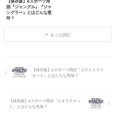
【保存版】eスポーツ用
ーが各々割り当てられたキャラク
ム』の速さや正確さなどの技術的
語『ジャングル』『ジャ
ターを操作し、経験値を積み成長
要素は、かなり重要となります。
ングラー』とはどんな意
を重ね、ゴールド（ゲーム内のお
加えて、自分に合ったエイム感度
味？
金）を貯め武器や道具を強化し、
（エイム操作時の動きの速さの設
『ジャングル』『ジャングラー』
与えられた様々な試練を乗り越え
定）を見つけることも同様に重要
とは、eスポーツのタイトル（種
目的を達成すると ...
です。ゲームによってはかなり細
もっと読む
目）の一つである『リーグオブレ
かく調整できるので様 ...
ジェンド（League of Legends／
通称LoL）』の中で使われる専門
用語です。 『ポケモンユナイ
ト』などのMOBAでもよく使われ
る言葉なので、この機会に覚えち
ゃいましょう！ ジャングル
【保存版】eスポーツ用語『ユナイトライ
（Jungle） ゲームのマップ上に
センス』とはどんな意味？
ある３本のレーンの間に挟まれ
た、複雑で入り組んだ道と森林で
構成されるエリアを『ジャング
ル』と呼びます。 ジャングルの
入り組んだ道や森の回り方や、ジ
【保存版】eスポーツ用語『エオスチケッ
ャングル内の中立モンスターを狩
ト』とはどんな意味？
るルート取りな ...