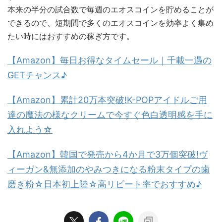
本来の半分の試合数で毎週のエオスコインを貯めることが
できるので、短期間で多くのエオスコインを効率よく集め
たい時にはおすすめの稼ぎ方です。
【Amazon】毎日お得なタイムセール｜千載一遇の
GETチャンス♪
【Amazon】累計20万本突破!K-POPアイドルご用
達の魔法の様なクリームで今すぐ色白透明感を手に
入れよう☆
【Amazon】韓国で発売から4か月で3万個突破!ヴ
ィーガン&無添加のやみつきになる粉末タイプの歯
磨き粉☆日本初上陸☆高リピート率でおすすめ♪