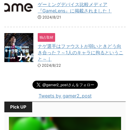
ゲーミングデバイス比較メディア
『GameLens』に掲載されました！
2024/8/21
独占取材
ナゲ選手はファウストが弱いときどう向
き合った？～1人のキャラに拘るというこ
と～｜
2024/8/22
Tweets by gamer2_post
PIck UP