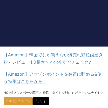
【Amazon】韓国でしか買えない爆売れ顆粒歯磨き
粉＜レビュー4.0超☆＞<<<今すぐチェック♪
【Amazon】アマゾンポイントをお得に貯める&使
う特集はこちらから！
HOME
>
eスポーツ用語
>
種目（タイトル別）
>
ポケモンユナイト
>
ポケモンユナイト
「ア」行