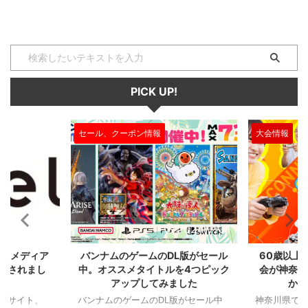
PICK UP!
大会情報
セール、クー
2024/7/31
2024/7/31
L版がセール
60歳以上が対象のeスポーツの大
セガのサ
を4つピック
会が神奈川で開催。ゲストはまさ
『ユニコ
ました
かの蝶野正洋！！！
『ペルソナ
版がセール中
神奈川県でシニアeスポーツ大会が開