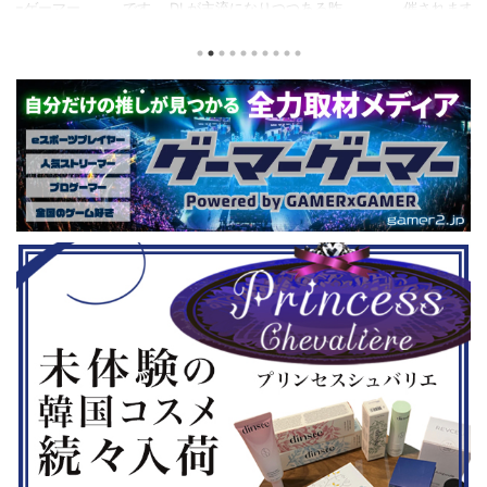
つつある昨
催されます。 東日本予選（福島
セガの最新作
から積みゲー
県）、西日本予選（大阪府）、関東予
中です。 特
いはず。とい
選（神奈川県）の優勝者3名が決勝大
となる『ユ
、2年後に遊ん
会（神奈川県）に進出するという本格
ド』。本作
トルを独自に
仕様。ご当地キャラクターによる対戦
ファンから
た。（類似し
も見られるとのことなので、家族で楽
や編成や育
いゲーム、長
しめるイベントになっているようで
クなどが話題
ーム） 注目
す。 ちなみに、ゲストのプロレスラ
売されたば
GHTMARES-
ーである蝶野正洋さんは今年60歳に
要チェックで
２セット』
なるそうです。トークセッションに登
ル」に『ユ
ョンホラーゲー
場しますよ。 この記事のポイント ・
登場！『龍
◆『鉄拳8
大会参加者は60歳以上 ・3地区で予
リロード』も
...
選あり。予選は8月24日、25日と9月
は、PlaySta
22日。本戦は9月22日（事前エ ...
ンドーeショ
...