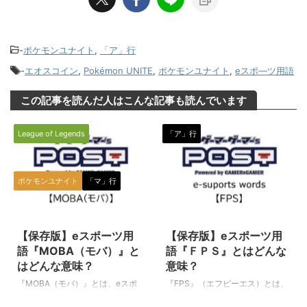
-
ポケモンユナイト
,
「ア」行
-
エオスコイン
,
Pokémon UNITE
,
ポケモンユナイト
,
eスポ―ツ用語
この記事を読んだ人はこんな記事も読んでいます
League of Legends
「ア」行
ポケモンユナイト
「マ」行
2021/7/29
2022/5/30
【保存版】eスポーツ用
【保存版】eスポーツ用
語『MOBA（モバ）』と
語『ＦＰＳ』とはどんな
はどんな意味？
意味？
『MOBA（モバ）』とは、eスポ
『FPS』（エフピーエス）とは、
ーツ選手（プレイヤー）の間で使
eスポーツ全般の中で、プレイヤ