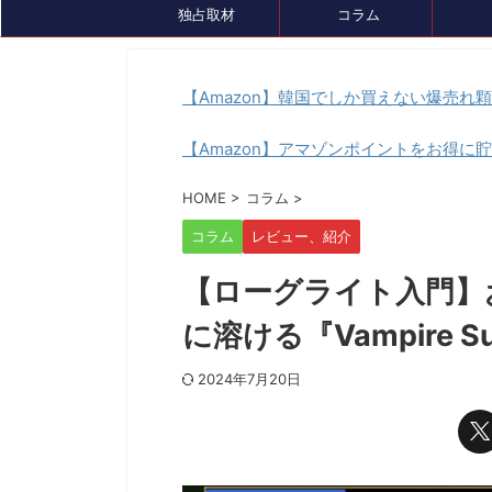
独占取材
コラム
【Amazon】韓国でしか買えない爆売れ
【Amazon】アマゾンポイントをお得に
セール、クーポン情報
大会情報
HOME
>
コラム
>
コラム
レビュー、紹介
【ローグライト入門】
に溶ける『Vampire Su
2024年7月20日
2024/7/31
バンナムのゲームのDL版がセール中。オス
60歳以上が対象のe
スメタイトルを4つピックアップしてみまし
川で開催。ゲストはま
た
神奈川県でシニアeスポ