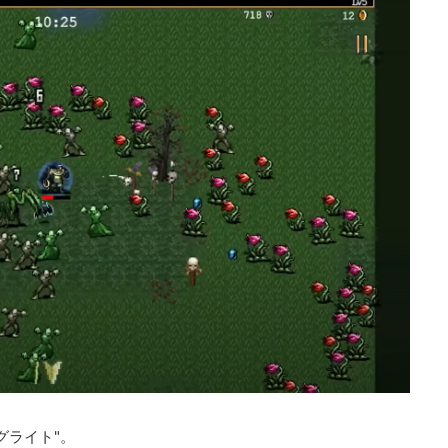
西日本予選（大阪府）、関
セガの最新作、名作のDL版がセール中です。 特に
勝者3名が決勝大会（神奈
注目なのが初のセールとなる『ユニコーンオーバ
本格仕様。ご当地キャラク
ロード』。本作はシミュレーションゲームファン
るとのことなので、家族で
らの評価が高く、その戦略性や編成や育成要素、
いるようです。 ちなみ
麗なグラフィックなどが話題になりました。 今年
ーである蝶野正洋さんは今
売されたばかりの新作も多数あるので要チェック
トークセッションに登場し
す！ 「セガ サマーセール」に『ユニコーンオーバ
ント ・大会参加者は60歳
ーロード』登場！『龍が如く８』や『ペルソナ３ 
予選は8月24日、25日と9
ロード』もセール中 株式会社セガは、
前エ ...
PlayStation™Storeおよびニンテンドーeショップに
て販売中の一部Pla ...
グライト"。