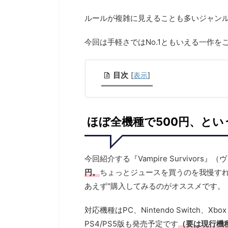
ルールが複雑に見えることも多いジャン
今回は手軽さではNo.1ともいえる一作を
目次
[
表示
]
ほぼ全機種で500円、と
今回紹介する『Vampire Survivo
円。
ちょっとジュースを買うのを我慢すれ
あえず"購入してみるのがオススメです。
対応機種はPC、Nintendo Switch、Xb
PS4/PS5版も発売予定です
（要は現行機