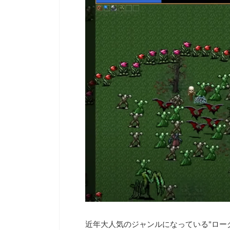
バンナムのゲームのDL版がセール中です。 DLが主
東日本予選（福島県）、
流になりつつある昨今、セールするとお得感から積
東予選（神奈川県）の優
みゲーしてしまいがちな人も多いはず。ということ
川県）に進出するという
で、今回は1年後、2年後に遊んでも楽しめるような
ターによる対戦も見られ
タイトルを独自にピックアップしてみました。（類
楽しめるイベントになって
似したゲームや続編が出にくいゲーム、長く遊べる
に、ゲストのプロレスラ
ゲーム、定番ゲーム） 注目タイトル ◆『LITTLE
年60歳になるそうです。
NIGHTMARES-リトルナイトメア-１＆２セット』
ますよ。 この記事のポイ
(Switch） ２Dアクションホラーゲームの2作のセッ
以上 ・3地区で予選あり。
です。 ◆『鉄拳8 Deluxe Edition』（PS5） ...
月22日。本戦は9月22日（事
近年大人気のジャンルになっている"ロー