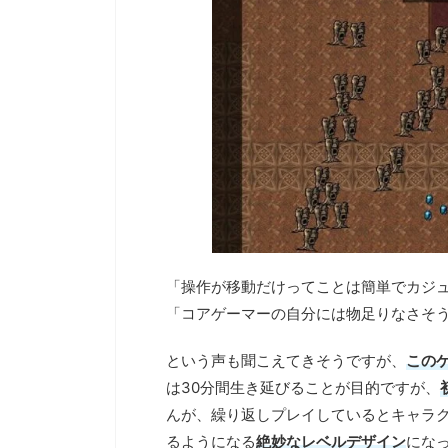
「操作が移動だけってことは簡単でカジ
「コアゲーマーの自分には物足りなさそ
という声も聞こえてきそうですが、
この
は30分間生き延びることが目的ですが、
んが、繰り返しプレイしているとキャラ
るようになる
絶妙なレベルデザイン
にな