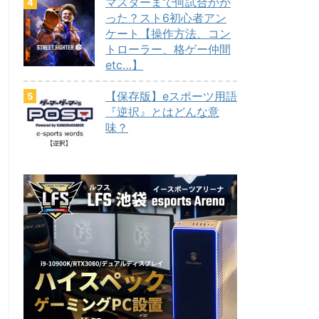
マスターまで何試合かか
った？スト6初心者アン
ケート【操作方法、コン
トローラー、格ゲー仲間
etc…】
【保存版】eスポーツ用語
『逆択』とはどんな意
味？