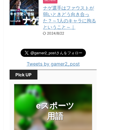
ナゲ選手はファウストが
弱いときどう向き合っ
た？～1人のキャラに拘る
ということ～｜
2024/8/22
Tweets by gamer2_post
PIck UP
eスポーツ
用語