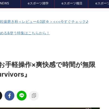
NEWS
eスポーツ雑学
eスポーツ種目
eスポー
顆粒歯磨き粉＜レビュー4.0超☆＞<<<今すぐチェック♪
貯める&使う特集はこちらから！
セール、クーポン情報
お手軽操作×爽快感で時間が無限
rvivors』
2024/7/31
2024/7/3
スポーツの大会が神奈
セガのサマーセールが開催中！『ユニコー
さかの蝶野正洋！！！
オーバーロード』『ペルソナ』『龍が如く
など最新作も対象に
ーツ大会が開催されます。