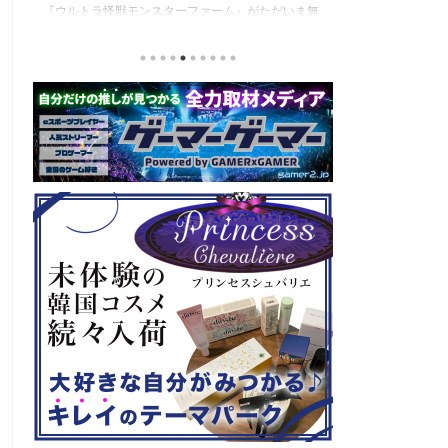
『ウルトラ怪獣モンスターファーム』がただいま無
REJECTが準
ー
料でプレイできます。しかも、50%OFFのセール
るチームなだけ
か
中！ 本作は名作『モンスターファーム2』がベース
が、準優勝は十
美
になっているとのことで過去作のファンからの評価
収めていること
発
も高く、発売時には売り切れが多発していたほど。
目していきたい
で
ウルトラマンや怪獣を知らない人でも楽しめる作品
の「REJECT」
なので、育成ゲームが好きな人はこの機会にお試し
『PUBG MOBIL
リ
を！ （以下、リリース内容をそのまま掲載していま
の度、株式会社R
す） 『ウルトラ怪獣モンスターファーム』が「いっ
以下、「REJEC
せいトライアル」に襲来！ダウンロード版ゲーム本
編を50%OFFで入手できるセールも本日よ ...