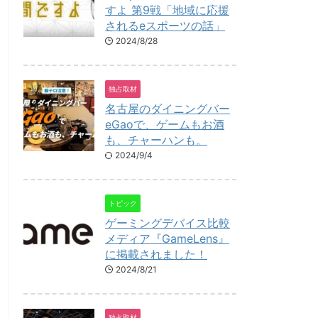
すよ 第9戦「地域に応援
されるeスポーツの話」
2024/8/28
独占取材
名古屋のダイニングバー
eGaoで、ゲームもお酒
も、チャーハンも。
2024/9/4
トピック
ゲーミングデバイス比較
メディア『GameLens』
に掲載されました！
2024/8/21
独占取材