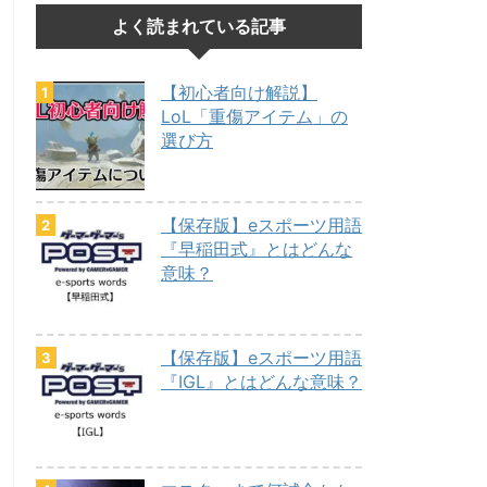
よく読まれている記事
【初心者向け解説】
LoL「重傷アイテム」の
選び方
【保存版】eスポーツ用語
『早稲田式』とはどんな
意味？
【保存版】eスポーツ用語
『IGL』とはどんな意味？