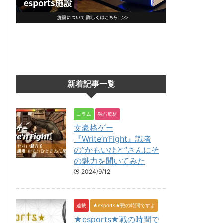
新着記事一覧
コラム
独占取材
文豪格ゲー
『Write’n’Fight』識者
の”かもいひと”さんにそ
の魅力を聞いてみた
2024/9/12
連載
★esports★戦の時間ですよ
★esports★戦の時間で