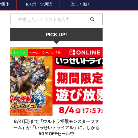
ツ団体
eスポーツ用語
楽しく働く
PICK UP!
トピック
セール、クーポン情報
大会結果
0
2024/7/30
ン
8/4(日)まで『ウルトラ怪獣モンスターファ
REJECTが
』
ーム』が「いっせいトライアル」に。しかも
準優勝！R
50％OFFセール中
先日行われた『PU