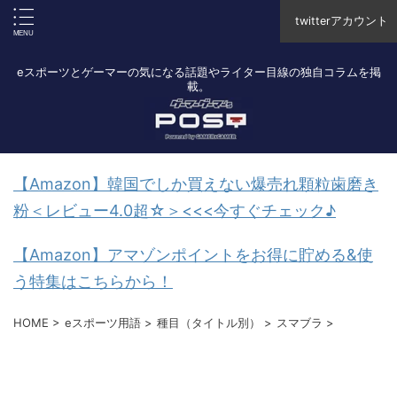
twitterアカウント
eスポーツとゲーマーの気になる話題やライター目線の独自コラムを掲
載。
【Amazon】韓国でしか買えない爆売れ顆粒歯磨き
粉＜レビュー4.0超☆＞<<<今すぐチェック♪
【Amazon】アマゾンポイントをお得に貯める&使
う特集はこちらから！
HOME
>
eスポーツ用語
>
種目（タイトル別）
>
スマブラ
>