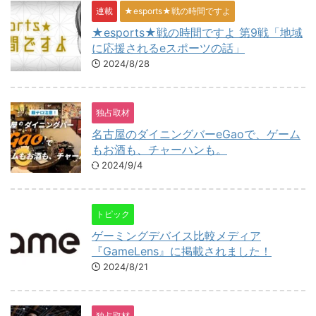
連載
★esports★戦の時間ですよ
★esports★戦の時間ですよ 第9戦「地域
に応援されるeスポーツの話」
2024/8/28
独占取材
名古屋のダイニングバーeGaoで、ゲーム
もお酒も、チャーハンも。
2024/9/4
トピック
ゲーミングデバイス比較メディア
『GameLens』に掲載されました！
2024/8/21
独占取材