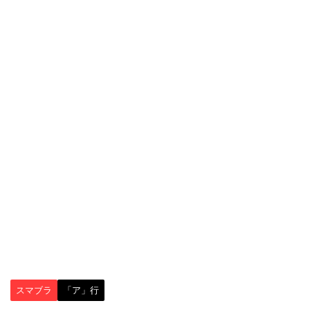
スマブラ
「ア」行