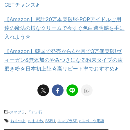
GETチャンス♪
【Amazon】累計20万本突破!K-POPアイドルご用
達の魔法の様なクリームで今すぐ色白透明感を手に
入れよう☆
【Amazon】韓国で発売から4か月で3万個突破!ヴ
ィーガン&無添加のやみつきになる粉末タイプの歯
磨き粉☆日本初上陸☆高リピート率でおすすめ♪
-
スマブラ
,
「ア」行
-
おまつよ
,
おまよわ
,
SSBU
,
スマブラSP
,
eスポ―ツ用語