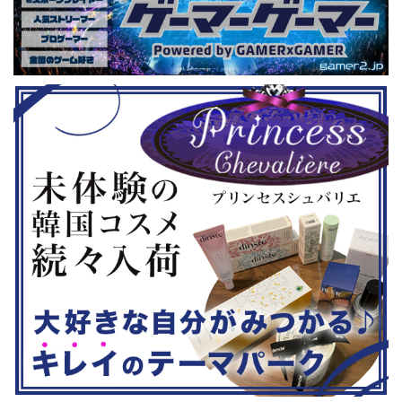
ーム） 注目
す。 ちなみに、ゲストのプロレスラ
売されたば
GHTMARES-
ーである蝶野正洋さんは今年60歳に
要チェックで
２セット』
なるそうです。トークセッションに登
ル」に『ユ
ョンホラーゲー
場しますよ。 この記事のポイント ・
登場！『龍
◆『鉄拳8
大会参加者は60歳以上 ・3地区で予
リロード』も
...
選あり。予選は8月24日、25日と9月
は、PlaySta
22日。本戦は9月22日（事前エ ...
ンドーeショ
...