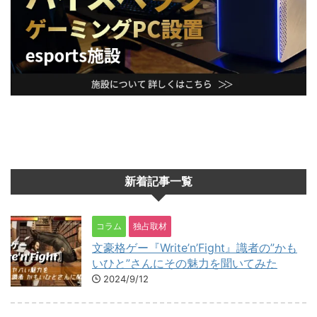
新着記事一覧
コラム
独占取材
文豪格ゲー『Write’n’Fight』識者の”かも
いひと”さんにその魅力を聞いてみた
2024/9/12