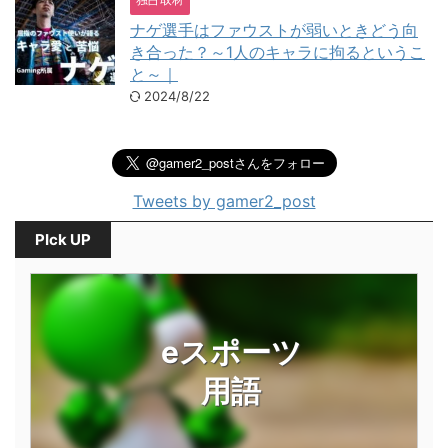
ナゲ選手はファウストが弱いときどう向
き合った？～1人のキャラに拘るというこ
と～｜
2024/8/22
Tweets by gamer2_post
PIck UP
eスポーツ
用語