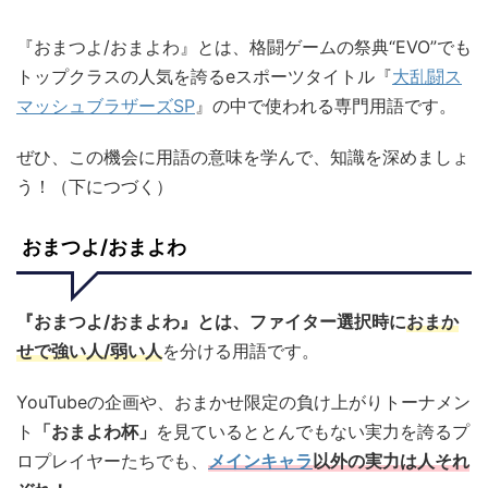
『おまつよ/おまよわ』とは、格闘ゲームの祭典“EVO”でも
トップクラスの人気を誇るeスポーツタイトル『
大乱闘ス
マッシュブラザーズSP
』の中で使われる専門用語です。
ぜひ、この機会に用語の意味を学んで、知識を深めましょ
う！（下につづく）
おまつよ/おまよわ
『おまつよ/おまよわ』とは、ファイター選択時に
おまか
せで強い人/弱い人
を分ける用語です。
YouTubeの企画や、おまかせ限定の負け上がりトーナメン
ト
「おまよわ杯」
を見ているととんでもない実力を誇るプ
ロプレイヤーたちでも、
メインキャラ
以外の実力は人それ