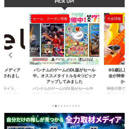
PICK UP!
大会情報
セール、クー
2024/7/31
2024/7/31
L版がセール
60歳以上が対象のeスポーツの大
セガのサ
を4つピック
会が神奈川で開催。ゲストはまさ
『ユニコ
ました
かの蝶野正洋！！！
『ペルソナ
版がセール中
神奈川県でシニアeスポーツ大会が開
つつある昨
催されます。 東日本予選（福島
セガの最新作
から積みゲー
県）、西日本予選（大阪府）、関東予
中です。 特
いはず。とい
選（神奈川県）の優勝者3名が決勝大
となる『ユ
、2年後に遊ん
会（神奈川県）に進出するという本格
ド』。本作
トルを独自に
仕様。ご当地キャラクターによる対戦
ファンから
た。（類似し
も見られるとのことなので、家族で楽
や編成や育
いゲーム、長
しめるイベントになっているようで
クなどが話題