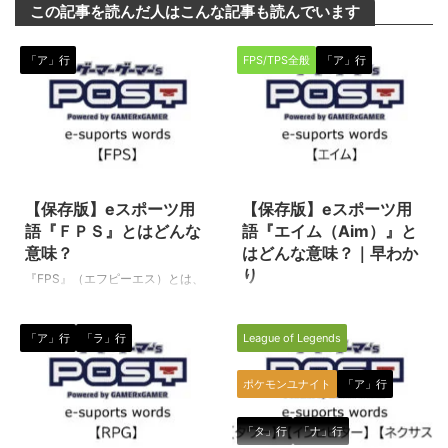
この記事を読んだ人はこんな記事も読んでいます
「ア」行
FPS/TPS全般
「ア」行
2022/5/30
2024/2/15
【保存版】eスポーツ用
【保存版】eスポーツ用
語『ＦＰＳ』とはどんな
語『エイム（Aim）』と
意味？
はどんな意味？｜早わか
り
『FPS』（エフピーエス）とは、
eスポーツ全般の中で、プレイヤ
『エイム（Aim）』とは、
ー（eスポーツ選手）が操作する
FPS/TPSなど戦争・戦闘をテー
「ア」行
「ラ」行
League of Legends
主人公の目線でプレイするゲーム
マにしたeスポーツの中で使われ
種目（タイトル）に関して使われ
る専門用語です。 エイム（Aim）
る専門用語です。 別のeスポーツ
エイムとは、FPSやTPSなどの戦
ポケモンユナイト
「ア」行
ワードに「フレームレート（＝
闘や戦争をテーマにしたeスポー
FPS）」という言葉もあります
ツ種目（タイトル）の中で、自分
「タ」行
「ナ」行
が、コチラはまた別の意味を持つ
の銃や武器の照準を敵に合わせる