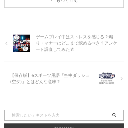
もっと読む
オンライン試合が可能な種目（タ
イトル）に関して使われる専門用
語です。 オンライン戦 オンライ
ン戦、オンライン予選、などと使
われる言葉で、対戦相手と別の場
所にいる状況で、インターネット
を介して行う試合の事です。 大
ゲームプレイ中はストレスを感じる？煽
会などで、日本全国や世界のプレ
り・マナーはどこまで認めるべき？アンケ
イヤーすべてを一か所に集めて予
ート調査してみた☆
選大会から行うのは、物理的に困
難なため、決勝進出者を絞り込む
までの予選大会を『オンライン
戦』で行うのが一般的です。 戦
争ゲーム、戦闘ゲーム、などの対
【保存版】eスポーツ用語『空中ダッシュ
戦系ゲームにはほとんどオンライ
(空ダ)』とはどんな意味？
ン ...