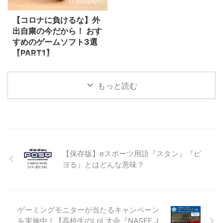
2020/4/17
ロプスの競技活動と環境⾯の充実
施設はeスポーツのプロチーム
をはかり、プロプレーヤーの育
「SIRIUS GAMING(シリウスゲー
【コロナに負けるな】外
成・⽀援を通し、世界のeスポー
ミング)」のホームとなり、チー
出自粛の今だから！ おす
ツシーンで活躍できる⼈材を輩出
ムが自ら運営を担当するそうで
すめのゲームソフト3選
していくことを⽬的として事業を
す。客席数170席・面積173㎡
【PART1】
行っていくとのことです。 サイ
と、西日本最大級の規模（！）こ
世界中で感染が拡大し続けている
クロプスは、2020年2月8日およ
れは広い。。 より身近に本格的
新型コロナウイルスは、未だ収束
び9日にフ ...
なeスポーツが「体験」できる 現
もっと読む
する気配がありません。政府によ
在日本国内では ...
る外出自粛要請で、家にこもりっ
ぱなしの方も多いと思います。
普段通りの生活ができないこと
は、それだけで強いストレス溜ま
っちゃいますよね…。 そこで今回
は、外出自粛の今だからこそおす
【保存版】eスポーツ用語『スタン』『ピ
すめしたいゲームソフトを紹介し
ヨる』とはどんな意味？
ていきます☆ Apex
Legends(PS4/Xbox One/Origin)
『Apex Legends(以下、Apex)』
はPS4、XboxOne、PCで配信さ
れ、配信後わずか１ヶ月で総プレ
ゲーミングモニターが当たるキャンペーン
イヤー数500 ...
を実施中！【高校生のLoL大会『NASEF J