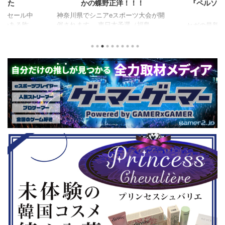
ました
かの蝶野正洋！！！
『ペルソナ
版がセール中
神奈川県でシニアeスポーツ大会が開
つつある昨
催されます。 東日本予選（福島
セガの最新作
から積みゲー
県）、西日本予選（大阪府）、関東予
中です。 特
いはず。とい
選（神奈川県）の優勝者3名が決勝大
となる『ユ
、2年後に遊ん
会（神奈川県）に進出するという本格
ド』。本作
トルを独自に
仕様。ご当地キャラクターによる対戦
ファンから
た。（類似し
も見られるとのことなので、家族で楽
や編成や育
いゲーム、長
しめるイベントになっているようで
クなどが話題
ーム） 注目
す。 ちなみに、ゲストのプロレスラ
売されたば
GHTMARES-
ーである蝶野正洋さんは今年60歳に
要チェックで
２セット』
なるそうです。トークセッションに登
ル」に『ユ
ョンホラーゲー
場しますよ。 この記事のポイント ・
登場！『龍
◆『鉄拳8
大会参加者は60歳以上 ・3地区で予
リロード』も
...
選あり。予選は8月24日、25日と9月
は、PlaySta
22日。本戦は9月22日（事前エ ...
ンドーeショ
...