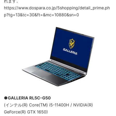
れます。
https://www.dospara.co.jp/5shopping/detail_prime.ph
p?tg=13&tc=30&ft=&mc=10880&sn=0
●GALLERIA RL5C-G50
(インテル(R) Core(TM) i5-11400H / NVIDIA(R)
GeForce(R) GTX 1650)