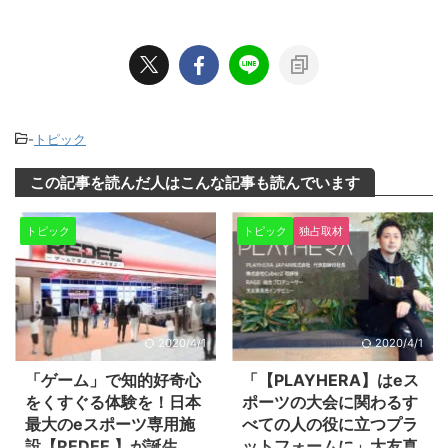
-
トピック
この記事を読んだ人はこんな記事も読んでいます
トピック
トピック
独占取材
2020/4/1
2020/4/1
「ゲーム」で知的好奇心
「【PLAYHERA】はeス
をくすぐる体験を！日本
ポーツの大会に関わるす
最大のeスポーツ専用施
べての人の役に立つプラ
設【REDEE 】が誕生
ットフォームに」大友真