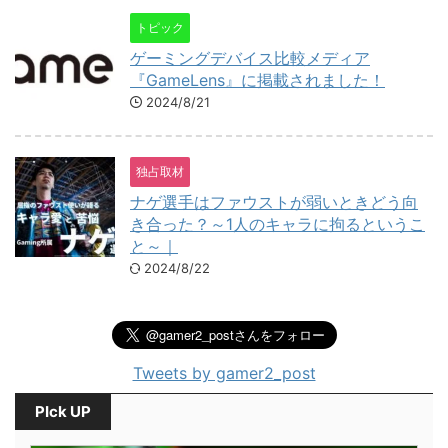
トピック
ゲーミングデバイス比較メディア
『GameLens』に掲載されました！
2024/8/21
独占取材
ナゲ選手はファウストが弱いときどう向
き合った？～1人のキャラに拘るというこ
と～｜
2024/8/22
Tweets by gamer2_post
PIck UP