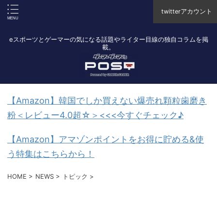
twitterアカウント
eスポーツとゲーマーの気になる話題やライター目線の独自コラムを掲
載。
【Amazon】韓国でしか買えない爆売れ顆粒歯磨き
粉＜レビュー4.0超☆＞<<<今すぐチェック♪
【Amazon】アマゾンポイントをお得に貯める&使
う特集はこちらから！
HOME
>
NEWS
>
トピック
>