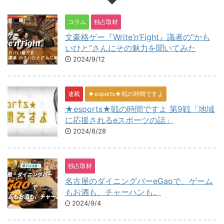
コラム
独占取材
文豪格ゲー『Write’n’Fight』識者の”かも
いひと”さんにその魅力を聞いてみた
2024/9/12
連載
★esports★戦の時間ですよ
★esports★戦の時間ですよ 第9戦「地域
に応援されるeスポーツの話」
2024/8/28
独占取材
名古屋のダイニングバーeGaoで、ゲーム
もお酒も、チャーハンも。
2024/9/4