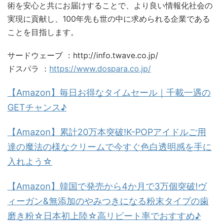
術を安心と共にお届けすることで、より良い情報化社会の
実現に貢献し、100年先も世の中に求められる企業である
ことを目指します。
サードウェーブ ：http://info.twave.co.jp/
ドスパラ ：
https://www.dospara.co.jp/
【Amazon】毎日お得なタイムセール｜千載一遇の
GETチャンス♪
【Amazon】累計20万本突破!K-POPアイドルご用
達の魔法の様なクリームで今すぐ色白透明感を手に
入れよう☆
【Amazon】韓国で発売から4か月で3万個突破!ヴ
ィーガン&無添加のやみつきになる粉末タイプの歯
磨き粉☆日本初上陸☆高リピート率でおすすめ♪