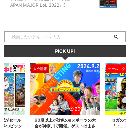
APAN MAJOR LoL 2022』】
PICK UP!
大会情報
セール、クー
2024/7/31
2024/7/31
L版がセール
60歳以上が対象のeスポーツの大
セガのサ
を4つピック
会が神奈川で開催。ゲストはまさ
『ユニコ