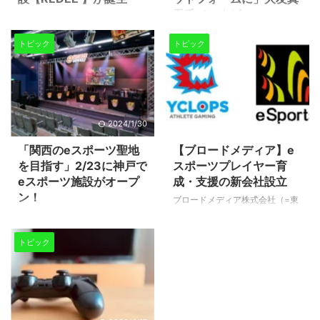
吾氏インタビュー
レッドホースコーポレーション、
電通、ウェルプレイド、Next
2019年9月、ユーザーエントリー
トピック
トピック
Group Holdingsの4社協業による
からトーナメント作成、大会進行
日本最大のゲーム/ eスポーツ専
までワンストップで運営と管理が
用施設「REDEE WORLD」れでぃ
可能なeスポーツ大会プラットフ
ーわーるどが大阪府吹田市
ォームとして国内リリースが発表
EXPOCITY内にて2020年3月1日
された【PLAYHERA】（プレイ
(日)にオープン予定！ 施設の特
ヘラ）。 これはゲーム動画配信
2024/1/30
2020/4/1
徴 海外でも有名なeスポーツ施設
プラットフォーム
をしのぐ敷地を有する、日本最大
「OPENREC.tv」、国内最大級の
「関西のeスポーツ聖地
【ブロードメディア】e
のゲーム/eスポーツ専用施設！
eスポーツイベント「RAGE」を
を目指す」2/23に神戸で
スポーツプレイヤー育
年齢性別問わず知的好奇心をくす
運営する株式会社CyberZが
eスポーツ施設がオープ
成・支援の新会社設立
ぐる体験ができることでしょう。
RIZeSTと共同で満を持して開始
ン！
ブロードメディア株式会社（=東
REDEEにはゲームを「学ぶ」
したサービスです。 わかってい
京都港区）が、2020年3⽉1⽇付
「ジョーシン」の名前で家電量販
「楽しむ」を体感できる様々な仕
るのは「気軽にeスポーツへの参
けでプロeスポーツチーム
店を展開する上新電機株式会社
掛けが ...
加やユーザー同士のコミュニケー
トピック
「CYCLOPS athlete gaming（サ
が、兵庫県神戸市でeスポーツ施
ションが可能なアプリケーショ
イクロプス・アスリート・ゲーミ
設をオープンするという情報が入
ン」だということ。 実際 ...
ング、以下サイクロプス）」の譲
ってきました。 2月23日（日）か
り受けを正式に完了し、ブロード
ら、ジョーシン三宮1ばん館9階に
メディアeスポーツ株式会社の設
「eスポーツアリーナ三宮」とい
⽴を発表しました。 今後サイク
う施設名でオープン予定。 この