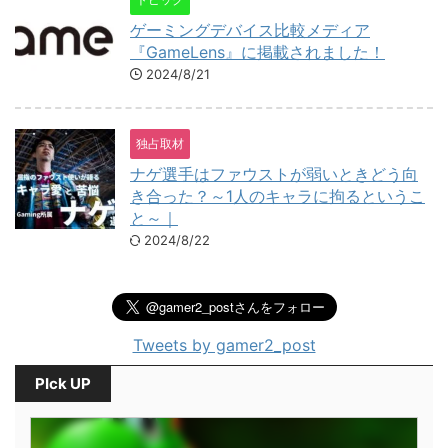
ゲーミングデバイス比較メディア
『GameLens』に掲載されました！
2024/8/21
独占取材
ナゲ選手はファウストが弱いときどう向
き合った？～1人のキャラに拘るというこ
と～｜
2024/8/22
Tweets by gamer2_post
PIck UP