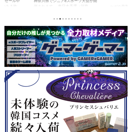
版がセール中
神奈川県でシニアeスポーツ大会が開
つつある昨
催されます。 東日本予選（福島
セガの最新作
から積みゲー
県）、西日本予選（大阪府）、関東予
中です。 特
いはず。とい
選（神奈川県）の優勝者3名が決勝大
となる『ユ
、2年後に遊ん
会（神奈川県）に進出するという本格
ド』。本作
トルを独自に
仕様。ご当地キャラクターによる対戦
ファンから
た。（類似し
も見られるとのことなので、家族で楽
や編成や育
いゲーム、長
しめるイベントになっているようで
クなどが話題
ーム） 注目
す。 ちなみに、ゲストのプロレスラ
売されたば
GHTMARES-
ーである蝶野正洋さんは今年60歳に
要チェックで
２セット』
なるそうです。トークセッションに登
ル」に『ユ
ョンホラーゲー
場しますよ。 この記事のポイント ・
登場！『龍
◆『鉄拳8
大会参加者は60歳以上 ・3地区で予
リロード』も
...
選あり。予選は8月24日、25日と9月
は、PlaySta
22日。本戦は9月22日（事前エ ...
ンドーeショ
...