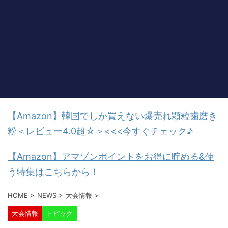
【Amazon】韓国でしか買えない爆売れ顆粒歯磨き
粉＜レビュー4.0超☆＞<<<今すぐチェック♪
【Amazon】アマゾンポイントをお得に貯める&使
う特集はこちらから！
HOME
>
NEWS
>
大会情報
>
大会情報
トピック