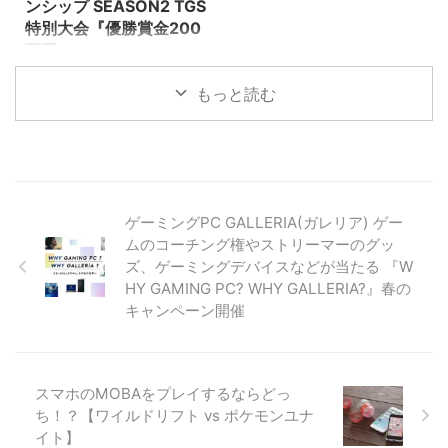
ンシップ SEASON2 TGS
22『MASTERCUP TRY TOKYO
特別大会『優勝賞金200
2019』概要 日時： 2019年9月
万円』
22日(日)10時開始予定 会場：
9.15に開催される東京ゲームショ
『TFTホール』東京都江東区有明
もっと読む
ウ2019の【e-Sports X BLUE
3丁目4 ...
STAGE Presented by
PlayStation 4】esports専用ステ
ージにて、賞金２００万円が授与
されるぷよぷよチャンピオンシッ
プ SEASON2 TGS特別大会が開
催されます！ 公式サイト
ゲーミングPC GALLERIA(ガレリア) ゲー
（http://puyo.sega.jp/portal/eSp
ムのコーチング権やストリーマーのグッ
orts/tournament/20190719_0019
ズ、ゲーミングデバイスなどが当たる 『W
61/）
HY GAMING PC? WHY GALLERIA?』春の
キャンペーン開催
スマホのMOBAをプレイするならどっ
ち！？【ワイルドリフト vs ポケモンユナ
イト】