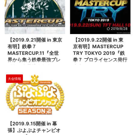
ツ大会「AKIHABARA
『STAGE:0』第一回大会の決勝
KANDAMYOUJIN CUP」にて
が8月14日・15日に幕張アンフィ
「レインボーシックス シージ」
シアターで開催されます。 大会
と「リーグ・オブ・レジェンド」
正式名称：Coca-Cola STAGE:0
2タイトルのトーナメント決勝大
eSPORTS High-School
2019/8/28
2019/8/28
会が開催されます。 トーナメン
Championship 2019（読み：コ
トでは予選はオンラインで戦い、
カ･コーラ ステージゼロ イースポ
【2019.9.21開催 in 東京
【2019.9.22開催 in 東
準々決勝は8月3日～6日に秋葉原
ーツ ハイスクール チャンピオン
有明】鉄拳７
京有明】MASTERCUP
『e Sports Studio AKIBA』（ソ
シップ）/以下、STAGE:0 大会公
MASTERCUP.11『全世
TRY TOKYO 2019『鉄
フマップAKIBA２号店）を会場と
式サイト（https://stage0.jp） 大
界から集う鉄拳最強プレ
拳７ プロライセンス発行
して開催されました。 さらに準
会優勝チームは「東京ゲームショ
イヤーを見逃すな！』
大会』
決勝、決勝戦は、「レインボーシ
ウ2019」でプロや有名配信者と
全世界中から鉄拳最強プレイヤー
プロゲーマーを目指す強者たちが
ックス シージ」が8月10日、「リ
の特別マッチへの ...
大会情報
が集う！！ ５on５で行われる最
東京有明に大集結！！ 9/21開催
ーグ・オブ・レジェンド」 ...
高峰のバトルに注目です。 場所
の【鉄拳７】Mastercup11の翌日
は東京有明のＴＦＴホールで行わ
9/22に、JeSU（一般社団法人日
れます。 手に汗握るバトルをお
本eスポーツ連合）が発行する
見逃しなく！ Official Site
【ジャパン・eスポーツ・プロラ
(http://mastercupofficial.com/)
イセンス】における【鉄拳７】の
2019/8/28
BNE公認プロゲーマーとなるチャ
ンスが得られるMASTERCUP
【2019.9.15開催 in 幕
TRY TOKYO 2019の開催が決定
張】ぷよぷよチャンピオ
しました！ 9・