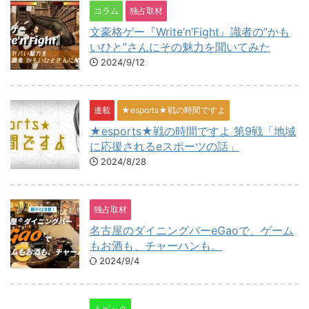
コラム
独占取材
文豪格ゲー『Write’n’Fight』識者の”かも
いひと”さんにその魅力を聞いてみた
2024/9/12
連載
★esports★戦の時間ですよ
★esports★戦の時間ですよ 第9戦「地域
に応援されるeスポーツの話」
2024/8/28
独占取材
名古屋のダイニングバーeGaoで、ゲーム
もお酒も、チャーハンも。
2024/9/4
トピック