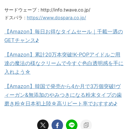
サードウェーブ : http://info.twave.co.jp/
ドスパラ :
https://www.dospara.co.jp/
【Amazon】毎日お得なタイムセール｜千載一遇の
GETチャンス♪
【Amazon】累計20万本突破!K-POPアイドルご用
達の魔法の様なクリームで今すぐ色白透明感を手に
入れよう☆
【Amazon】韓国で発売から4か月で3万個突破!ヴ
ィーガン&無添加のやみつきになる粉末タイプの歯
磨き粉☆日本初上陸☆高リピート率でおすすめ♪