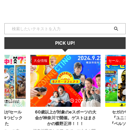
PICK UP!
大会情報
セール、クー
2024/7/31
2024/7/31
L版がセール
60歳以上が対象のeスポーツの大
セガのサ
を4つピック
会が神奈川で開催。ゲストはまさ
『ユニコ
ました
かの蝶野正洋！！！
『ペルソナ