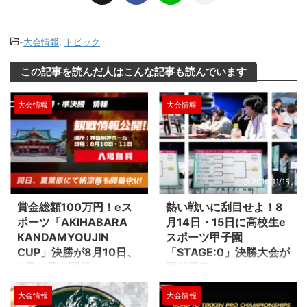
-
大会情報
,
トピック
この記事を読んだ人はこんな記事も読んでいます
大会情報
大会情報
2024/1/30
2019/11/15
賞金総額100万円！eス
熱い戦いに刮目せよ！8
ポーツ「AKIHABARA
月14日・15日に高校生e
KANDAMYOUJIN
スポーツ甲子園
CUP」決勝が8月10日、
「STAGE:0」決勝大会が
8月11日に開催！
開催予定
2回目を迎える秋葉原最大の複合
高校生のeスポーツ大会高校対抗
大会情報
大会情報
イベント「夏葉原」でのeスポー
の全国eスポーツ大会