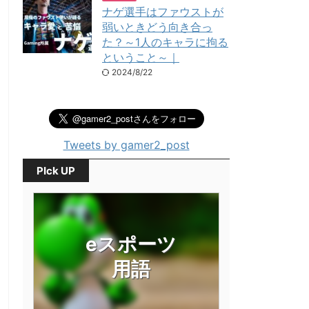
ナゲ選手はファウストが
弱いときどう向き合っ
た？～1人のキャラに拘る
ということ～｜
2024/8/22
Tweets by gamer2_post
PIck UP
の先発は岸、オリックスの先発は山本で始まったこの試合。0-0で
eスポーツ
用語