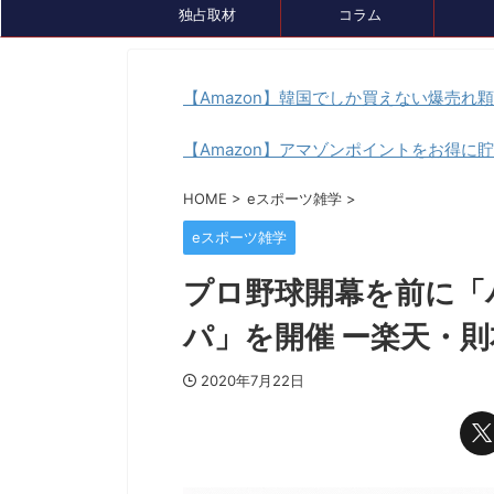
独占取材
コラム
【Amazon】韓国でしか買えない爆売れ
【Amazon】アマゾンポイントをお得に
イベント情報
セール、クーポン情報
トピック
HOME
>
eスポーツ雑学
>
eスポーツ雑学
プロ野球開幕を前に
パ」を開催 ー楽天・
2020年7月22日
2024/7/26
『ルンファク』展が8/4(日)まで開催中！ゲ
ゲーミングデバ
ームDL版も7月末まで最大50％OFFセール
『GameLens
中です
様々なデバイスを紹介するサ