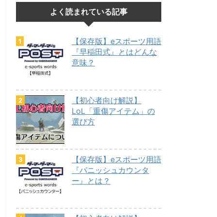
よく読まれている記事
【保存版】eスポーツ用語
。
『早稲田式』とはどんな
意味？
【初心者向け解説】
LoL「重傷アイテム」の
下プロスピ)を使ったオンラインイベントが行われました。イベント
選び方
【保存版】eスポーツ用語
『パニッシュカウンタ
ー』とは？