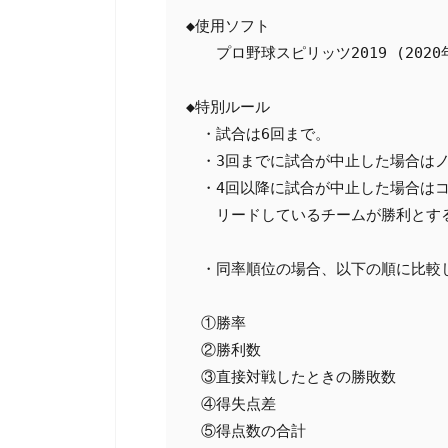
◆使用ソフト

　　プロ野球スピリッツ2019 (2020年
◆特別ルール

　・試合は6回まで。

　・3回までに試合が中止した場合はノ
　・4回以降に試合が中止した場合はコ
　　リードしているチームが勝利とする
　・同率順位の場合、以下の順に比較し
　①勝率

　②勝利数

　③直接対戦したときの勝敗数

　④得失点差

　⑤得点数の合計
