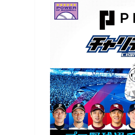
『牧場物語』から派生した人気シリーズ『ルーンフ
にてゲーマーゲーマーを
ァクトリー』の展覧会が開催中です。 期間は
GameLensさんでは、
7/26(金)～8/4(日)の10日間のみなので、ファンの方
含む様々なハードのデバ
はお見逃しなく！繊細なタッチで描かれた魅力的な
トリーマーが使用してい
キャラクターのグッズを手に入れる貴重なチャンス
す。加えて、プロゲーマ
ですよ。 ゲームのDL版も7月末までセール中なの
など細かいことまで網羅し
で、イラストを見て気になった人はこの機会にプレ
デバイスを検討するとき
イしてみてください！ （以下、リリース内容をその
り、設定を試してみたり
まま掲載しています） 大人気ゲーム『ルーンファク
てはいかがでしょうか。 ▼G
トリー』の魅力を感じる！「ルーンファクトリー展/
https://mediator- ...
崎美奈子 WORKS」が有楽町 ...