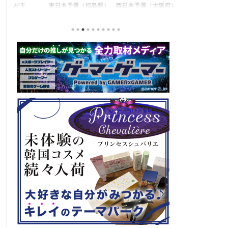
東日本予選（福島県）、西日本予選（大阪府）、関
セガの最新作、
積
東予選（神奈川県）の優勝者3名が決勝大会（神奈
注目なのが初の
と
川県）に進出するという本格仕様。ご当地キャラク
ロード』。本作
な
ターによる対戦も見られるとのことなので、家族で
らの評価が高く
類
楽しめるイベントになっているようです。 ちなみ
麗なグラフィッ
る
に、ゲストのプロレスラーである蝶野正洋さんは今
売されたばかり
年60歳になるそうです。トークセッションに登場し
す！ 「セガ 
ますよ。 この記事のポイント ・大会参加者は60歳
ーロード』登場
ッ
以上 ・3地区で予選あり。予選は8月24日、25日と9
ロード』もセー
月22日。本戦は9月22日（事前エ ...
PlayStatio
て販売中の一部Pla 