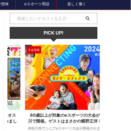
ツ団体
eスポーツ用語
楽しく働く
PICK UP!
大会情報
セール、クーポン
1
2024/7/31
ス
60歳以上が対象のeスポーツの大会が神奈
セガのサマー
し
川で開催。ゲストはまさかの蝶野正洋！！！
オーバーロー
神奈川県でシニアeスポーツ大会が開催されます。