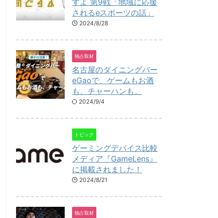
すよ 第9戦「地域に応援
されるeスポーツの話」
2024/8/28
独占取材
名古屋のダイニングバー
eGaoで、ゲームもお酒
も、チャーハンも。
2024/9/4
トピック
ゲーミングデバイス比較
メディア『GameLens』
に掲載されました！
2024/8/21
独占取材