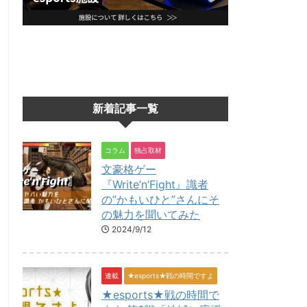
新着記事一覧
コラム
独占取材
文豪格ゲー
『Write’n’Fight』識者
の”かもいひと”さんにそ
の魅力を聞いてみた
2024/9/12
連載
★esports★戦の時間ですよ
★esports★戦の時間で