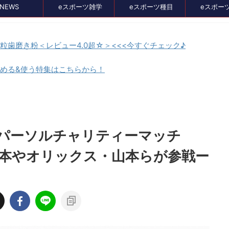
NEWS
eスポーツ雑学
eスポーツ種目
eスポー
顆粒歯磨き粉＜レビュー4.0超☆＞<<<今すぐチェック♪
貯める&使う特集はこちらから！
セール、クーポン情報
「パーソルチャリティーマッチ
則本やオリックス・山本らが参戦ー
2024/8/21
2024/7/3
イス比較メディア
バンナムのゲームのDL版がセール中。オ
』に掲載されました！
スメタイトルを4つピックアップしてみま
た
イト、GameLensさん