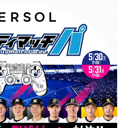
紹介していただきました！
バンナムのゲームのDL版がセール中です。 DLが主
PCに限らず家庭用ゲーム機を
流になりつつある昨今、セールするとお得感から
イスや、プロゲーマーやス
みゲーしてしまいがちな人も多いはず。というこ
るデバイスを紹介していま
で、今回は1年後、2年後に遊んでも楽しめるよう
ーのマウス感度やキー設定
タイトルを独自にピックアップしてみました。（
ていますよ。 何か新しい
似したゲームや続編が出にくいゲーム、長く遊べ
や、新しい環境を構築した
ゲーム、定番ゲーム） 注目タイトル ◆『LITTLE
したいときに参考にしてみ
NIGHTMARES-リトルナイトメア-１＆２セット』
ameLens
(Switch） ２Dアクションホラーゲームの2作のセ
トです。 ◆『鉄拳8 Deluxe Edition』（PS5） ...