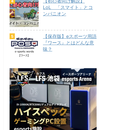
【初心者向け解説】
LoL 「スマイト」とコ
ンパニオン
【保存版】eスポーツ用語
『ワース』とはどんな意
味？