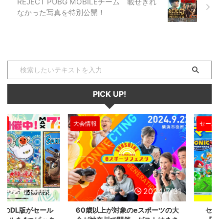
REJECT PUBG MOBILEチーム 載せきれ
なかった写真を特別公開！
PICK UP!
大会情報
セール、クー
2024/7/31
2024/7/31
L版がセール
60歳以上が対象のeスポーツの大
セガのサ