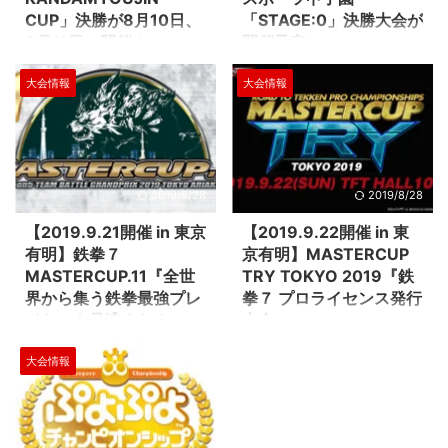
CUP」決勝が8月10日、
「STAGE:0」決勝大会が
8月11日に開催！
開催予定
2回目を迎える秋葉原最大の複合
高校生のeスポーツ大会高校対抗
大会情報
大会情報
イベント「夏葉原」でのeスポー
の全国eスポーツ大会
ツ大会「AKIHABARA
『STAGE:0』第一回大会の決勝
KANDAMYOUJIN CUP」にて
が8月14日・15日に幕張アンフィ
「レインボーシックス シージ」
シアターで開催されます。 大会
と「リーグ・オブ・レジェンド」
正式名称：Coca-Cola STAGE:0
2タイトルのトーナメント決勝大
eSPORTS High-School
2019/8/28
2019/8/28
会が開催されます。 トーナメン
Championship 2019（読み：コ
トでは予選はオンラインで戦い、
カ･コーラ ステージゼロ イースポ
【2019.9.21開催 in 東京
【2019.9.22開催 in 東
準々決勝は8月3日～6日に秋葉原
ーツ ハイスクール チャンピオン
有明】鉄拳７
京有明】MASTERCUP
『e Sports Studio AKIBA』（ソ
シップ）/以下、STAGE:0 大会公
MASTERCUP.11『全世
TRY TOKYO 2019『鉄
フマップAKIBA２号店）を会場と
式サイト（https://stage0.jp） 大
界から集う鉄拳最強プレ
拳７ プロライセンス発行
して開催されました。 さらに準
会優勝チームは「東京ゲームショ
イヤーを見逃すな！』
大会』
決勝、決勝戦は、「レインボーシ
ウ2019」でプロや有名配信者と
全世界中から鉄拳最強プレイヤー
プロゲーマーを目指す強者たちが
ックス シージ」が8月10日、「リ
の特別マッチへの ...
大会情報
が集う！！ ５on５で行われる最
東京有明に大集結！！ 9/21開催
ーグ・オブ・レジェンド」 ...
高峰のバトルに注目です。 場所
の【鉄拳７】Mastercup11の翌日
は東京有明のＴＦＴホールで行わ
9/22に、JeSU（一般社団法人日
れます。 手に汗握るバトルをお
本eスポーツ連合）が発行する
見逃しなく！ Official Site
【ジャパン・eスポーツ・プロラ