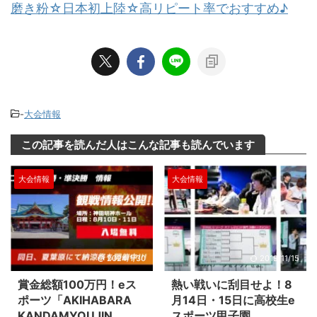
磨き粉☆日本初上陸☆高リピート率でおすすめ♪
-
大会情報
この記事を読んだ人はこんな記事も読んでいます
大会情報
大会情報
2024/1/30
2019/11/15
賞金総額100万円！eス
熱い戦いに刮目せよ！8
ポーツ「AKIHABARA
月14日・15日に高校生e
KANDAMYOUJIN
スポーツ甲子園