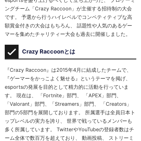
esportsを盛り上げるべくして立ち上がった、 プロゲーミ
ングチーム「Crazy Raccoon」が主催する招待制の大会
です。 予選から行うハイレベルでコンペティティブな高
額賞金付きの大会はもちろん、 話題性や人気のあるゲー
マーを集めたチャリティー大会も過去に開催しました。
Crazy Raccoonとは
『Crazy Raccoon』は2015年4月に結成したチームで、
『ゲーマーをかっこよく魅せる』というテーマを掲げ、
esportsの発展を目的として精力的に活動を行っていま
す。 現在は、 「Fortnite」部門、 「APEX」部門、
「Valorant」部門、「Streamers」部門、 「Creators」
部門の5部門を展開しております。 所属選手は全員日本ト
ップレベルの実力を誇り、 世界で戦っているメンバーも
多く所属しています。 TwitterやYouTubeの登録者数はチ
ーム全体で数百万
を超えており、 動画投稿、 ストリーミ