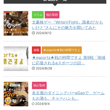
コラム
独占取材
文豪格ゲー『Write’n’Fight』識者の”かも
いひと”さんにその魅力を聞いてみた
2024/9/12
連載
★esports★戦の時間ですよ
★esports★戦の時間ですよ 第9戦「地域
に応援されるeスポーツの話」
2024/8/28
独占取材
名古屋のダイニングバーeGaoで、ゲーム
もお酒も、チャーハンも。
2024/9/4