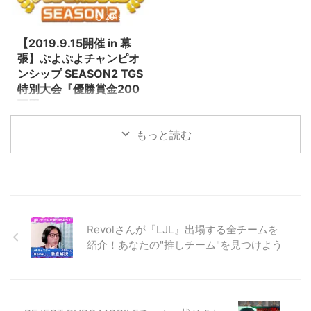
(http://mastercupofficial.com/)
イセンス】における【鉄拳７】の
2019/8/28
BNE公認プロゲーマーとなるチャ
ンスが得られるMASTERCUP
【2019.9.15開催 in 幕
TRY TOKYO 2019の開催が決定
張】ぷよぷよチャンピオ
しました！ 9・
ンシップ SEASON2 TGS
22『MASTERCUP TRY TOKYO
特別大会『優勝賞金200
2019』概要 日時： 2019年9月
万円』
22日(日)10時開始予定 会場：
9.15に開催される東京ゲームショ
『TFTホール』東京都江東区有明
もっと読む
ウ2019の【e-Sports X BLUE
3丁目4 ...
STAGE Presented by
PlayStation 4】esports専用ステ
ージにて、賞金２００万円が授与
されるぷよぷよチャンピオンシッ
プ SEASON2 TGS特別大会が開
催されます！ 公式サイト
Revolさんが『LJL』出場する全チームを
（http://puyo.sega.jp/portal/eSp
紹介！あなたの"推しチーム"を見つけよう
orts/tournament/20190719_0019
61/）