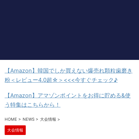
【Amazon】韓国でしか買えない爆売れ顆粒歯磨き
粉＜レビュー4.0超☆＞<<<今すぐチェック♪
【Amazon】アマゾンポイントをお得に貯める&使
う特集はこちらから！
HOME
>
NEWS
>
大会情報
>
大会情報