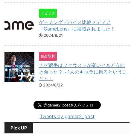
トピック
ゲーミングデバイス比較メディア
『GameLens』に掲載されました！
2024/8/21
独占取材
ナゲ選手はファウストが弱いときどう向
き合った？～1人のキャラに拘るというこ
と～｜
2024/8/22
Tweets by gamer2_post
PIck UP