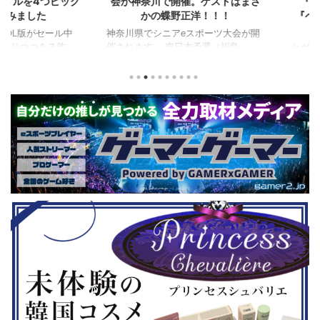
を4つピック
会が神奈川で開催。ゲストはまさ
『ユニコ
ました
かの蝶野正洋！！！
『ペルソナ
版がセール中
神奈川県でシニアeスポーツ大会が開
つつある昨
催されます。 東日本予選（福島
セガの最新作
から積みゲー
県）、西日本予選（大阪府）、関東予
中です。 特
いはず。とい
選（神奈川県）の優勝者3名が決勝大
となる『ユ
、2年後に遊ん
会（神奈川県）に進出するという本格
ド』。本作
トルを独自に
仕様。ご当地キャラクターによる対戦
ファンから
た。（類似し
も見られるとのことなので、家族で楽
や編成や育
いゲーム、長
しめるイベントになっているようで
クなどが話題
ーム） 注目
す。 ちなみに、ゲストのプロレスラ
売されたば
GHTMARES-
ーである蝶野正洋さんは今年60歳に
要チェックで
２セット』
なるそうです。トークセッションに登
ル」に『ユ
ョンホラーゲー
場しますよ。 この記事のポイント ・
登場！『龍
◆『鉄拳8
大会参加者は60歳以上 ・3地区で予
リロード』も
...
選あり。予選は8月24日、25日と9月
は、PlaySta
22日。本戦は9月22日（事前エ ...
ンドーeショ
...