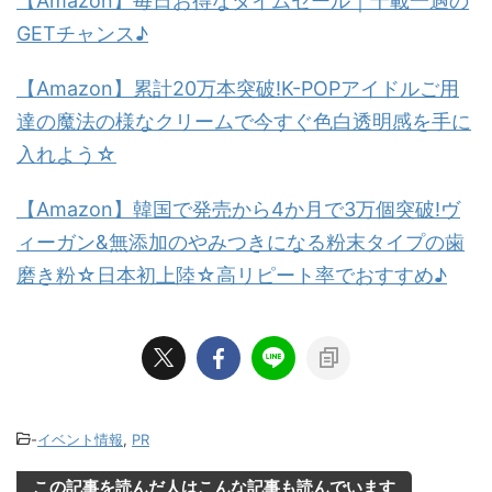
【Amazon】毎日お得なタイムセール｜千載一遇の
GETチャンス♪
【Amazon】累計20万本突破!K-POPアイドルご用
達の魔法の様なクリームで今すぐ色白透明感を手に
入れよう☆
【Amazon】韓国で発売から4か月で3万個突破!ヴ
ィーガン&無添加のやみつきになる粉末タイプの歯
磨き粉☆日本初上陸☆高リピート率でおすすめ♪
-
イベント情報
,
PR
この記事を読んだ人はこんな記事も読んでいます