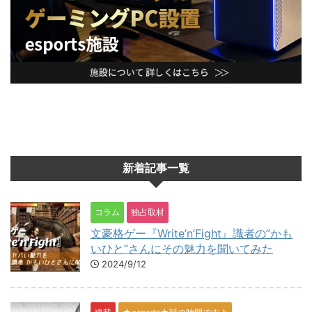
新着記事一覧
コラム
独占取材
文豪格ゲー『Write’n’Fight』識者の”かも
いひと”さんにその魅力を聞いてみた
2024/9/12