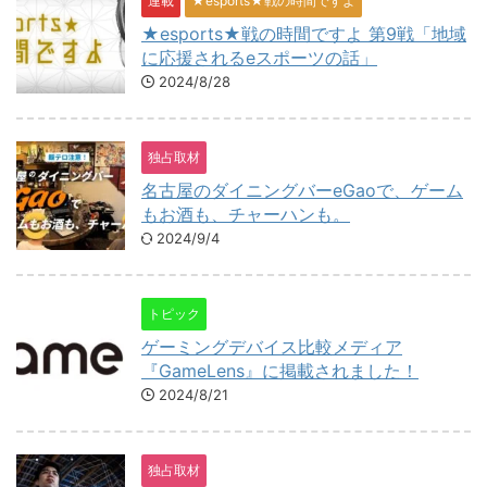
連載
★esports★戦の時間ですよ
★esports★戦の時間ですよ 第9戦「地域
に応援されるeスポーツの話」
2024/8/28
独占取材
名古屋のダイニングバーeGaoで、ゲーム
もお酒も、チャーハンも。
2024/9/4
トピック
ゲーミングデバイス比較メディア
『GameLens』に掲載されました！
2024/8/21
独占取材