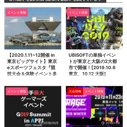
イベント情報
イベント情報
2019/9/10
2022/6/7
【2020.1.11~12開催 in
UBISOFTの単独イベン
東京ビッグサイト】東京
トが東京と大阪の2大都
eスポーツフェスタ『競
市で開催！[2019.10.6
技大会＆体験イベント多
東京、10.12 大阪]
数』
「レインボーシックス シージ」
や「アサシンクリード」などでお
東京都とeスポーツ団体とで構成
イベント情報
大会情報
イベント情報
なじみのゲーム開発メーカー
される東京eスポーツフェスタ実
UBISOFTが、単独イベント
行委員会による、初のイベント
「UBIDAY2019」を東京・大阪で
『東京eスポーツフェスタ』が有
開催します。東京がベルサール秋
明の東京ビッグサイト開催されま
葉原で10月6日、大阪は堂島リバ
す。 eスポーツの魅力を多くの
ーフォーラムで10月12日。いず
方々に体験してもらい、広く知っ
2019/10/5
2019/11/6
れも入場料は無料です。 会場で
てもらうための大型イベントで