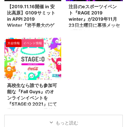
は新作タイトルの試遊やステージ
す！ イベント名 東京eスポーツフ
【2019.11.16開催 in 安
注目のeスポーツイベン
イベントが予定されています。他
ェスタ 日程 2020年1月11日土曜
比高原】G109サミット
ト『RAGE 2019
にもUBISOFTのゲームタイトル
日~12日日曜日 場所 東京ビッグ
in APPI 2019
winter』が2019年11月
を模したフードやグッズ販売も行
サイト 南展示場（予定） 江東
Winter『岩手最大のゲ
23日土曜日に幕張メッセ
われます。 必見のステージイベ
区有明3-11-1 主催 東京eスポー
ーマーズイベント！』
で開催！！
ント！ 10:00～ アバルト×ザ ク
ツフェスタ実行委員会 【構成】
G019サミットとは、多種に渡る
国内最大級と言われるeスポーツ
ルー2 SCORPION CHALLEN ...
・東京都 ・一般社団法人日本eス
大会情報
イベント情報
ゲームタイトルのコミュニティが
イベント「ＲＡＧＥ 2019
ポーツ連合 ・一般社団法人コン
集まる『岩手最大のゲーマーズ大
Winter」が2019年11月23日土曜
ピュー ...
交流会』♪ イベント主催は
日に幕張メッセで開催されます♪
IeSA（岩手eスポーツ協会）で
イベントでは、対戦型オンライン
す。 朝から晩までぶっ通しで、
TCG（トレーデイングカードゲ
ゲーム体験やコスプレ、飲食、展
ーム）『Shadowverse(シャドウ
2021/6/23
示などなど、とにかくゲームやe
バース）』のGRAND FINALSも
スポーツの文化を楽しむ爆盛り上
行われます！ このグランドファ
高校生なら誰でも参加可
がり間違いなしの『大人の文化
イナルでは、オフライン予選大会
能な『Fall Guys』のオ
祭』なのです。 ゲーム大会イベ
に参加した約6,000人の参加者の
ンラインイベントを
ント タイトル ウイニングイレ
中から勝ち上がった８名のeアス
『STAGE:0 2021』にて
ブン2020 ぷよぷよeスポーツ 鉄
リート（プレイヤー）によって競
実施！エントリー受付中
拳７ King of Fighters 14 サムラ
われ、優勝者にはなんと400万円
株式会社テレビ東京、株式会社電
イスピリッツ ストリートファイ
もの賞金が手渡されるのです♪ ま
もっと読む
通が開催する、日本最大の高校e
ターＶ フォートナイト PUBGモ
た、GRAND FI ...