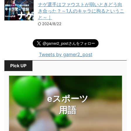
ナゲ選手はファウストが弱いときどう向
き合った？～1人のキャラに拘るというこ
と～｜
2024/8/22
Tweets by gamer2_post
PIck UP
eスポーツ
用語