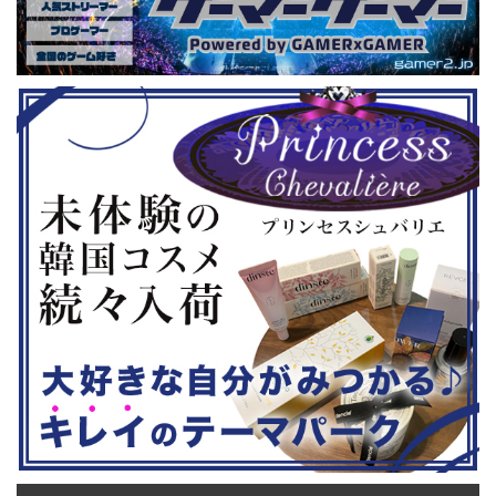
GHTMARES-
ーである蝶野正洋さんは今年60歳に
要チェックで
２セット』
なるそうです。トークセッションに登
ル」に『ユ
ョンホラーゲー
場しますよ。 この記事のポイント ・
登場！『龍
◆『鉄拳8
大会参加者は60歳以上 ・3地区で予
リロード』も
...
選あり。予選は8月24日、25日と9月
は、PlaySta
22日。本戦は9月22日（事前エ ...
ンドーeショ
...