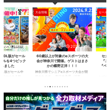
大会情報
セール、クー
2024/7/31
2024/7/31
L版がセール
60歳以上が対象のeスポーツの大
セガのサ
を4つピック
会が神奈川で開催。ゲストはまさ
『ユニコ
ました
かの蝶野正洋！！！
『ペルソナ
版がセール中
神奈川県でシニアeスポーツ大会が開
つつある昨
催されます。 東日本予選（福島
セガの最新作
から積みゲー
県）、西日本予選（大阪府）、関東予
中です。 特
いはず。とい
選（神奈川県）の優勝者3名が決勝大
となる『ユ
、2年後に遊ん
会（神奈川県）に進出するという本格
ド』。本作
トルを独自に
仕様。ご当地キャラクターによる対戦
ファンから
た。（類似し
も見られるとのことなので、家族で楽
や編成や育
いゲーム、長
しめるイベントになっているようで
クなどが話題
ーム） 注目
す。 ちなみに、ゲストのプロレスラ
売されたば