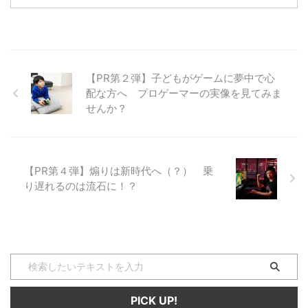
スポーツの祭典『Coca-Cola
...
STAGE:0 eSPORTS High-
School Championship 2021』が
『STAGE:0 GAME PARTY』と題
して、高校生なら誰でも参加可能
な『Fall Guys: Ultimate
【PR第２弾】子どもがゲームに夢中で心
Knockout(以下『Fall Guys』 読
配な方へ プロゲーマーの実像を見てみま
み方:フォールガイズ アルティメ
せんか？
ット ノックアウト)』のオンライ
ンイベントを開催します！ 競技
は個人戦形式で実施され、
『STAGE:0 2021』にエント ...
【PR第４弾】煽りは新時代へ（？） 乗
り遅れるのは流石に！？
PICK UP!