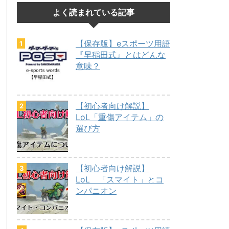
よく読まれている記事
【保存版】eスポーツ用語
『早稲田式』とはどんな
意味？
【初心者向け解説】
LoL「重傷アイテム」の
選び方
【初心者向け解説】
LoL 「スマイト」とコ
ンパニオン