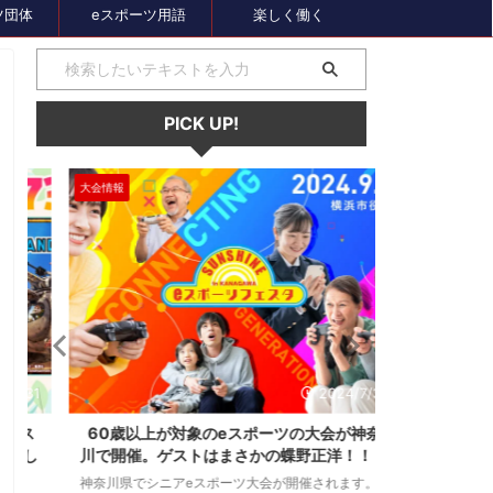
ツ団体
eスポーツ用語
楽しく働く
PICK UP!
大会情報
セール、クーポン
1
2024/7/31
ス
60歳以上が対象のeスポーツの大会が神奈
セガのサマー
し
川で開催。ゲストはまさかの蝶野正洋！！！
オーバーロー
神奈川県でシニアeスポーツ大会が開催されます。