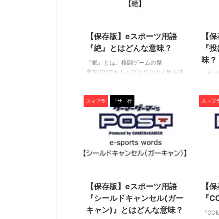
はみ出ていると攻撃を被弾してしま
プから
う仕様のこと。 『シールド漏れ』
て、着
2022/4/28
「ガード漏れ」と呼ぶプレイヤーも
動のこ
いますが、言い回しの違いだけで意
ックの
【保存版】eスポーツ用語
【保
味は同じです。 シールドを貼り続け
ラをや
『絶』とはどんな意味？
『投
ていると、どんどん小さくなってい
ンプで
味？
きますよね。 ...
戒して
『絶』とは、格闘ゲームの祭
反射的に
典“EVO”でもトップクラスの人気を誇
『投げ
るeスポーツタイトル『大乱闘スマッ
典“E
シュブラザーズSP』の中で使われる
るeス
スマブラ
「サ」行
スマブ
専門用語です。 ぜひ、この機会に用
シュブ
語の意味を学んで、知識を深めまし
専門用
ょう！（下につづく） 絶 『絶』と
語の意
は、空中緊急回避を低空から地面目
ょう！
がけて行うことで滑るように移動す
げコン
るテクニックのこと。 名称の由来は
こと。
行動を直訳したもので正式名称は“絶
レイヤ
2022/4/28
低空空中緊急回避”。長くて読みづら
ね。 
いため略称の『絶』という言葉で親
が0%
【保存版】eスポーツ用語
【保
しまれ、古くは2作目のスマブラDX
んどの
『シールドキャンセル(ガー
『C
から使われていました。 当時はルイ
ンを持
キャン)』とはどんな意味？
ージ使いには ...
から覚
『CO