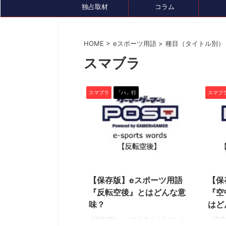
独占取材
コラム
HOME
>
eスポーツ用語
>
種目（タイトル別）
スマブラ
イベント情報
セール、クーポン情報
トピック
スマブラ
「ハ」行
スマブ
2022/5/16
【保存版】eスポーツ用語
【保
2024/7/26
『反転空後』とはどんな意
『空
『ルンファク』展が8/4(日)まで開催中！ゲ
ゲーミングデバ
味？
はど
ームDL版も7月末まで最大50％OFFセール
『GameLens
中です
『反転空後』（はんてんくうご）と
『空中
様々なデバイスを紹介するサ