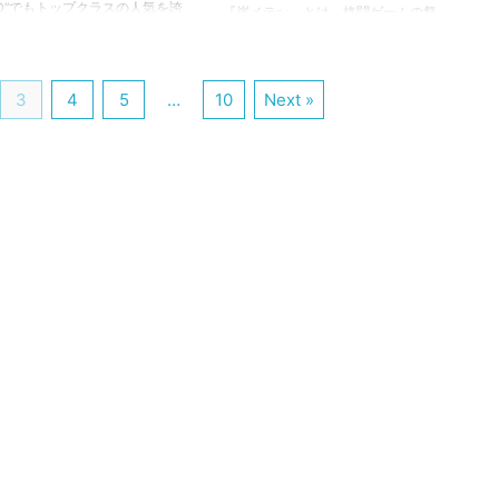
...
VO”でもトップクラスの人気を誇
『崖メテオ』とは、格闘ゲームの祭
ポーツタイトル『大乱闘スマッ
典“EVO”でもトップクラスの人気を誇
ラザーズSP』の中で使われる
るeスポーツタイトル『大乱闘スマッ
語です。 ぜひ、この機会に用
シュブラザーズSP』の中で使われる
味を学んで、知識を深めまし
3
4
5
…
10
Next »
専門用語です。 ぜひ、この機会に用
（下につづく） COIL
語の意味と有効な使い方を学んで、
IL』とは、一部の操作入力を保
知識を深めましょう！（下につづ
まま別の行動を行えるテクニ
く） 崖メテオ 『崖メテオ』とは、撃
こと。 『Command
墜（バースト）テクニックのひと
tation Input Lock』の頭文字を
つ。ステージの崖を活用して相手を
略称で、ざっくり日本語にす
撃墜する方法です。 主なやり方は終
入力保持』という意味になり
点や戦場などのステージで、復帰阻
 実戦に取り入れるには練習が
止の際に狙います。相手が真下から
すが、一部のキ ...
崖を掴もうとしてる時はチャンス！
斜めになっている崖をめがけて相手
に攻撃を加える ...