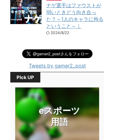
ナゲ選手はファウストが
弱いときどう向き合っ
た？～1人のキャラに拘る
ということ～｜
2024/8/22
Tweets by gamer2_post
PIck UP
eスポーツ
用語