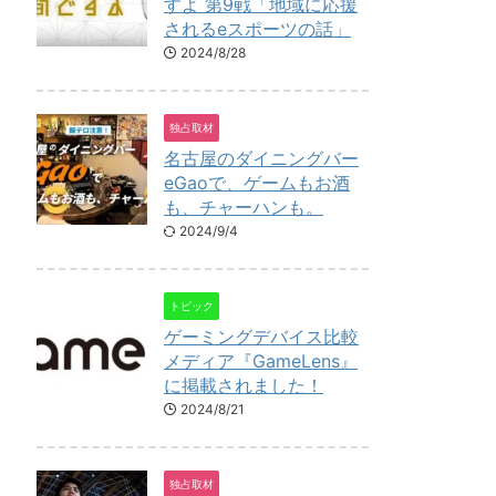
すよ 第9戦「地域に応援
されるeスポーツの話」
2024/8/28
独占取材
名古屋のダイニングバー
eGaoで、ゲームもお酒
も、チャーハンも。
2024/9/4
トピック
ゲーミングデバイス比較
メディア『GameLens』
に掲載されました！
2024/8/21
独占取材