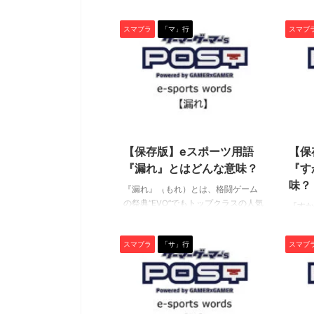
は、格闘ゲームの祭典“EVO”でもトッ
ームの
『牧場物語』から派生した人気シリーズ『ルーンフ
にてゲーマーゲーマーを
プクラスの人気を誇るeスポーツタイ
人気を
ァクトリー』の展覧会が開催中です。 期間は
GameLensさんでは、
スマブラ
「マ」行
スマブ
トル『大乱闘スマッシュブラザーズ
闘スマ
7/26(金)～8/4(日)の10日間のみなので、ファンの方
含む様々なハードのデバ
SP』の中で使われる専門用語です。
使われ
はお見逃しなく！繊細なタッチで描かれた魅力的な
トリーマーが使用してい
ぜひ、この機会に用語の意味を学ん
機会に
キャラクターのグッズを手に入れる貴重なチャンス
す。加えて、プロゲーマ
で、知識と技術を深めましょう！
技術を
ですよ。 ゲームのDL版も7月末までセール中なの
など細かいことまで網羅し
（下につづく） 反転空後 『反転空
く） 
で、イラストを見て気になった人はこの機会にプレ
デバイスを検討するとき
後』とは、通常後ろ向きにしか出せ
シュ(
イしてみてください！ （以下、リリース内容をその
り、設定を試してみたり
ない空中後ろ攻撃(空後)を反転ジャン
ワザを
2022/5/16
まま掲載しています） 大人気ゲーム『ルーンファク
てはいかがでしょうか。 ▼G
プして正面に放つテクニックのこ
のこと
トリー』の魅力を感じる！「ルーンファクトリー展/
https://mediator- ...
と。 『反転空後』を行わないと技を
クトル
崎美奈子 WORKS」が有楽町 ...
【保存版】eスポーツ用語
【保
出す機会が限られるせいか、本作で
ぶプレ
『漏れ』とはどんな意味？
『す
は基本的にどのキャラの空後も発生
は略称
味？
や撃墜力という点で優れた技を持っ
多いで
『漏れ』（もれ）とは、格闘ゲーム
ていることが多 ...
...
の祭典“EVO”でもトップクラスの人気
『すか
を誇るeスポーツタイトル『大乱闘ス
ームの
マッシュブラザーズSP』の中で使わ
人気を
スマブラ
「サ」行
スマブ
れる専門用語です。 ぜひ、この機会
闘スマ
に用語の意味を学んで、知識と技術
使われ
を深めましょう！（下につづく） 漏
機会に
れ 『漏れ』とは、シールド展開中に
技術を
攻撃を受けた時、ファイターの体が
く） 