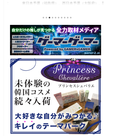
東日本予選（福島県）、西日本予選（大阪府）、関
セガの最新作、
積
東予選（神奈川県）の優勝者3名が決勝大会（神奈
注目なのが初の
と
川県）に進出するという本格仕様。ご当地キャラク
ロード』。本作
な
ターによる対戦も見られるとのことなので、家族で
らの評価が高く
類
楽しめるイベントになっているようです。 ちなみ
麗なグラフィッ
る
に、ゲストのプロレスラーである蝶野正洋さんは今
売されたばかり
年60歳になるそうです。トークセッションに登場し
す！ 「セガ 
ますよ。 この記事のポイント ・大会参加者は60歳
ーロード』登場
ッ
以上 ・3地区で予選あり。予選は8月24日、25日と9
ロード』もセー
月22日。本戦は9月22日（事前エ ...
PlayStatio
て販売中の一部Pla 