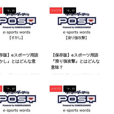
祭典“EVO”でもトップクラスの
ームの祭典“EVO”でもトップクラスの
紹介していただきました！
バンナムのゲームのDL版がセール中です。 DLが主
誇るeスポーツタイトル『大乱
人気を誇るeスポーツタイトル『大乱
PCに限らず家庭用ゲーム機を
流になりつつある昨今、セールするとお得感から
ラ
「サ」行
スマブラ
「サ」行
ッシュブラザーズSP』の中で
闘スマッシュブラザーズSP』の中で
イスや、プロゲーマーやス
みゲーしてしまいがちな人も多いはず。というこ
る専門用語です。 ぜひ、この
使われる専門用語です。 ぜひ、この
るデバイスを紹介していま
で、今回は1年後、2年後に遊んでも楽しめるよう
用語の意味を学んで、知識と
機会に用語の意味を学んで、知識を
ーのマウス感度やキー設定
タイトルを独自にピックアップしてみました。（
深めましょう！（下につづ
深めましょう！（下につづく） おま
ていますよ。 何か新しい
似したゲームや続編が出にくいゲーム、長く遊べ
空中ダッシュ(空ダ) 『空中ダッ
つよ/おまよわ 『おまつよ/おまよ
や、新しい環境を構築した
ゲーム、定番ゲーム） 注目タイトル ◆『LITTLE
空ダ)』とは、ジャンプ中に必殺
わ』とは、ファイター選択時におま
したいときに参考にしてみ
NIGHTMARES-リトルナイトメア-１＆２セット』
反転しながら放つテクニック
かせで強い人/弱い人を分ける用語で
2022/5/16
2022/4/28
ameLens
(Switch） ２Dアクションホラーゲームの2作のセ
。 正式用語ではないので『ベ
す。 YouTubeの企画や、おまかせ限
トです。 ◆『鉄拳8 Deluxe Edition』（PS5） ...
反転』などの別の呼び方で呼
定の負け上がりトーナメント「おま
存版】eスポーツ用語
【保存版】eスポーツ用語
イヤーもいますが、一般的に
よわ杯」を見ているととんでもない
かし』とはどんな意
『滑り強攻撃』とはどんな
の『空ダ』と呼ばれることが
実力を誇るプロプレイヤーたちで
意味？
す。 『空中ダッシュ(空ダ)』
も、メインキャラ以外の実力は人そ
れぞ ...
し』（透かし）とは、格闘ゲ
『滑り強攻撃』とは、格闘ゲームの
祭典“EVO”でもトップクラスの
祭典“EVO”でもトップクラスの人気を
誇るeスポーツタイトル『大乱
誇るeスポーツタイトル『大乱闘スマ
ラ
「ナ」行
スマブラ
「ナ」行
ッシュブラザーズSP』の中で
ッシュブラザーズSP』の中で使われ
る専門用語です。 ぜひ、この
る専門用語です。 ぜひ、この機会に
用語の意味を学んで、知識と
用語の意味を学んで、知識を深めま
深めましょう！（下につづ
しょう！（下につづく） 滑り強攻撃
すかし 『すかし』とは、ジャン
『滑り強攻撃』とは、ステップ→強