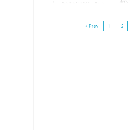
に ...
典“E
『シールドキャンセル(ガーキャン)』
るeス
とは、格闘ゲームの祭典“EVO”でもト
シュブ
ップクラスの人気を誇るeスポーツタ
専門用
イトル『大乱闘スマッシュブラザー
語の意
« Prev
1
2
ズSP』の中で使われる専門用語で
ょう！
す。 ぜひ、この機会に用語の意味を
『CO
学んで、知識を深めましょう！（下
持した
につづく） シールドキャンセル(ガー
ックの
キャン) 『シールドキャンセル(ガー
Orien
キャン)』とは、展開したシールドを
繋げた
解除する行動のこと。 本作には「シ
ると『
ールド中に一部の行動を行うと直接
ます。
キャンセルできる」という仕様があ
必要で
ります。 これをシールドキャンセル
行動、通称ガーキャン〇〇と呼ぶこ
と ...