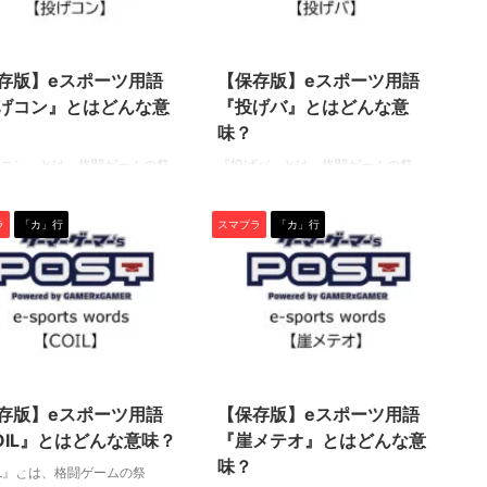
攻撃を通してくると見せかけ
攻撃という一連の行動を表す言葉。
地後に別の行動を仕掛ける行
名称の由来はその見た目から。間合
2022/4/28
2022/4/28
と。相手の守りを崩すテクニ
いを詰めたり、距離を置きながら強
ひとつです。 ある程度スマブ
攻撃を振れる使い勝手のいいテクニ
存版】eスポーツ用語
【保存版】eスポーツ用語
っている人なら、相手がジャ
ックです。 主に横強攻撃や下強攻撃
げコン』とはどんな意
『投げバ』とはどんな意
距離を詰めてきたら攻撃を警
で使うことが多く、それぞれ「滑り
味？
シールドを貼るという対策を
横強」「滑り下強」と呼ばれます。
行える ...
相手ファ ...
コン』とは、格闘ゲームの祭
『投げバ』とは、格闘ゲームの祭
VO”でもトップクラスの人気を誇
典“EVO”でもトップクラスの人気を誇
ポーツタイトル『大乱闘スマッ
るeスポーツタイトル『大乱闘スマッ
ラ
「カ」行
スマブラ
「カ」行
ラザーズSP』の中で使われる
シュブラザーズSP』の中で使われる
語です。 ぜひ、この機会に用
専門用語です。 ぜひ、この機会に用
味を学んで、知識を深めまし
語の意味を学んで、知識を深めまし
（下につづく） 投げコン 『投
ょう！（下につづく） 投げバ 『投げ
』とは、投げ始動のコンボの
バ』とは、投げで相手ファイターを
 “投げコンボ”の略称としてプ
撃墜すること。 “投げバースト(撃
ー間に浸透している言葉です
墜)”の略称としてプレイヤー間に浸透
2022/4/28
2022/4/28
相手ファイターの蓄積ダメージ
している言葉ですね。 一般的には
〜10%程度の低%帯なら、ほと
「相手の蓄積ダメージが100%〜150%
存版】eスポーツ用語
【保存版】eスポーツ用語
ファイターが確定する投げコ
程度の時、展開次第では『投げバ』
OIL』とはどんな意味？
『崖メテオ』とはどんな意
っています。まずはこの辺り
を狙えるファイター」が“投げバ持
味？
えておきたいですね。 基本的
ち”として扱われることが多いです。
IL』とは、格闘ゲームの祭