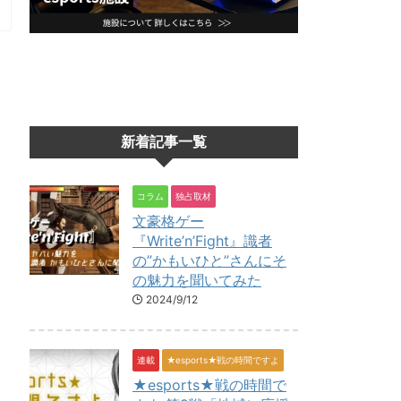
新着記事一覧
コラム
独占取材
文豪格ゲー
『Write’n’Fight』識者
の”かもいひと”さんにそ
の魅力を聞いてみた
2024/9/12
連載
★esports★戦の時間ですよ
★esports★戦の時間で