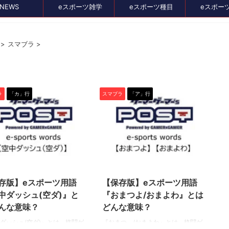
NEWS
eスポーツ雑学
eスポーツ種目
eスポー
>
スマブラ
>
セール、クーポン情報
ラ
「カ」行
スマブラ
「ア」行
2022/5/16
2022/5/16
存版】eスポーツ用語
【保存版】eスポーツ用語
2024/8/21
2024/7/3
中ダッシュ(空ダ)』と
『おまつよ/おまよわ』とは
イス比較メディア
バンナムのゲームのDL版がセール中。オ
んな意味？
どんな意味？
』に掲載されました！
スメタイトルを4つピックアップしてみま
た
ダッシュ(空ダ)』とは、格闘ゲ
『おまつよ/おまよわ』とは、格闘ゲ
イト、GameLensさん