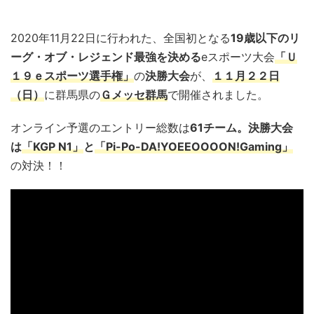
2020年11月22日に行われた、全国初となる
19歳以下のリ
ーグ・オブ・レジェンド最強を決める
eスポーツ大会
「Ｕ
１９ｅスポーツ選手権」
の
決勝大会
が、
１１月２２日
（日）
に群馬県の
Ｇメッセ群馬
で開催されました。
オンライン予選のエントリー総数は
61チーム。決勝大会
は
「KGP N1」
と
「Pi-Po-DA!YOEEOOOON!Gaming」
の対決！！