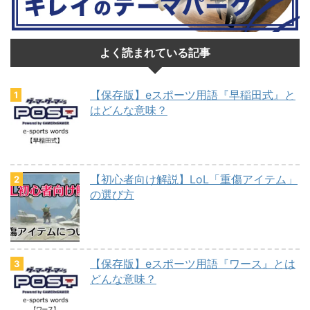
よく読まれている記事
【保存版】eスポーツ用語『早稲田式』と
はどんな意味？
【初心者向け解説】LoL「重傷アイテム」
の選び方
【保存版】eスポーツ用語『ワース』とは
どんな意味？