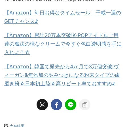
【Amazon】毎日お得なタイムセール｜千載一遇の
GETチャンス♪
【Amazon】累計20万本突破!K-POPアイドルご用
達の魔法の様なクリームで今すぐ色白透明感を手に
入れよう☆
【Amazon】韓国で発売から4か月で3万個突破!ヴ
ィーガン&無添加のやみつきになる粉末タイプの歯
磨き粉☆日本初上陸☆高リピート率でおすすめ♪
-
大会結果