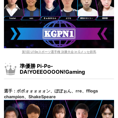
第1回 U19eスポーツ選手権 決勝大会 in Gメッセ群馬
準優勝 Pi-Po-
DA!YOEEOOOON!Gaming
選手：ボボォォォォォン、ぽぽぉん、rre、fflogs
champion、ShakeSpeare