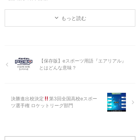
東京ゲームショウにて開催された
ツ・ジュニアラ ...
【e-Sports X BLUE STAGE
もっと読む
Presented by PlayStation 4】 ぷ
よぷよチャンピオンシップ
SEASON2 TGS特別大会 2019
年9月15日（日） 出場プロ選手
＜前回大会ベスト8 シード枠進出
選手＞ delta／くまちょむ／ぴぽ
にあ／マッキー／coo／fron／ヨ
【保存版】eスポーツ用語『エアリアル』
ダソウマ／live ＜予選による出場
とはどんな意味？
権獲得選手＞ SAKI／せたなぎ／
レイン／MATTYAN／わっふる／
ともくん／やなせ／ざいろ ※敬称
略、順位順（同率は五十音順）
海外特 ...
決勝進出校決定
第3回全国高校eスポー
ツ選手権 ロケットリーグ部門