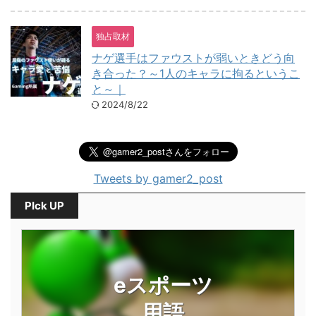
独占取材
ナゲ選手はファウストが弱いときどう向
き合った？～1人のキャラに拘るというこ
と～｜
2024/8/22
Tweets by gamer2_post
PIck UP
eスポーツ
用語