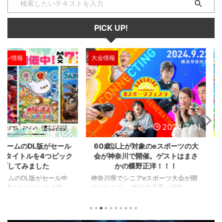
PICK UP!
大会情報
セール、クー
2024/7/31
2024/7/31
L版がセール
60歳以上が対象のeスポーツの大
セガのサ
を4つピック
会が神奈川で開催。ゲストはまさ
『ユニコ
ました
かの蝶野正洋！！！
『ペルソナ
版がセール中
神奈川県でシニアeスポーツ大会が開
つつある昨
催されます。 東日本予選（福島
セガの最新作
から積みゲー
県）、西日本予選（大阪府）、関東予
中です。 特
いはず。とい
選（神奈川県）の優勝者3名が決勝大
となる『ユ
、2年後に遊ん
会（神奈川県）に進出するという本格
ド』。本作