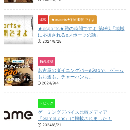
連載
★esports★戦の時間ですよ
★esports★戦の時間ですよ 第9戦「地域
に応援されるeスポーツの話」
2024/8/28
独占取材
名古屋のダイニングバーeGaoで、ゲーム
もお酒も、チャーハンも。
2024/9/4
トピック
ゲーミングデバイス比較メディア
『GameLens』に掲載されました！
2024/8/21