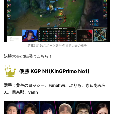
第1回 U19eスポーツ選手権 決勝大会の様子
決勝大会の結果はこちら！
優勝 KGP N1(KinGPrimo No1)
選手：黄色のヨッシー、Funahwi、ぷりも、きゅあみら
ん、菜奈那、vann