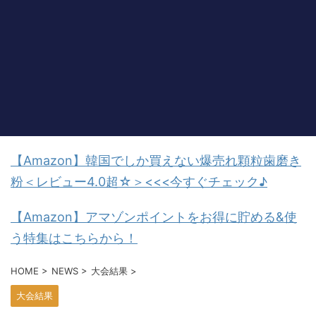
【Amazon】韓国でしか買えない爆売れ顆粒歯磨き
粉＜レビュー4.0超☆＞<<<今すぐチェック♪
【Amazon】アマゾンポイントをお得に貯める&使
う特集はこちらから！
HOME
>
NEWS
>
大会結果
>
大会結果