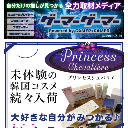
トルを独自に
仕様。ご当地キャラクターによる対戦
ファンから
た。（類似し
も見られるとのことなので、家族で楽
や編成や育
いゲーム、長
しめるイベントになっているようで
クなどが話題
ーム） 注目
す。 ちなみに、ゲストのプロレスラ
売されたば
GHTMARES-
ーである蝶野正洋さんは今年60歳に
要チェックで
２セット』
なるそうです。トークセッションに登
ル」に『ユ
ョンホラーゲー
場しますよ。 この記事のポイント ・
登場！『龍
◆『鉄拳8
大会参加者は60歳以上 ・3地区で予
リロード』も
...
選あり。予選は8月24日、25日と9月
は、PlaySta
22日。本戦は9月22日（事前エ ...
ンドーeショ
...