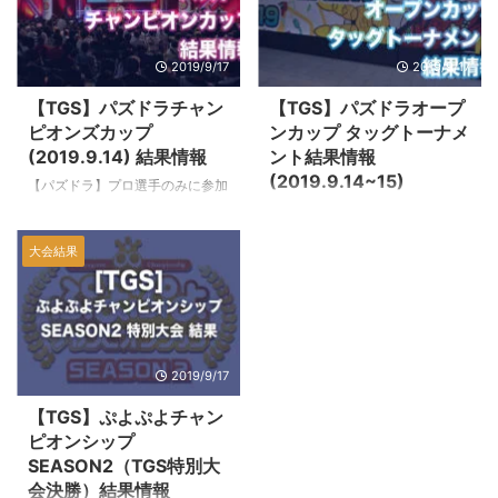
ト』『クラッシュ・ロワイヤル』
『リーグ・オブ・レジェンド』の
3つで、それぞれ大変白熱した試
2019/9/17
2019/9/17
合になった。 決勝大会の優勝
校、準優勝校はこちら！ フォー
【TGS】パズドラチャン
【TGS】パズドラオープ
トナイト エントリー総数は909校
ピオンズカップ
ンカップ タッグトーナメ
1113チーム 2446名だったとのこ
(2019.9.14) 結果情報
ント結果情報
と。決勝大会は44校の総当たり
(2019.9.14~15)
【パズドラ】プロ選手のみに参加
戦全3試合。最後の一人まで生き
資格が与えられる賞金制大会 パ
パズル&ドラゴンズ オープンカッ
残る「ビクロイ」はもちろん、キ
ズドラチャンピオンズカップ
プ タッグトーナメント アマチュ
ル数など総合ポイントで争われ
大会結果
「東京ゲームショウ2019」内
アメインで参戦となった初のタッ
た。 &n ...
「e-Sports X」RED STAGEで
グ戦！ DAY1 2019年9月14日
2019/9/14に開催されました！ パ
（土） 大会結果 優勝 チーム名
ズル&ドラゴンズ チャンピオンズ
『リテラシーズ』 DAY2 2019
カップ 2019年9月14日（土）
年9月15日（日） 大会結果 優
大会結果 優勝 ゆわプロ 準優
勝 チーム名『ラブ・サーモ
2019/9/17
勝 スー☆プロ 準優勝のスー☆
ン！』
選手には賞金300万円！MCのフ
【TGS】ぷよぷよチャン
ジモンことFUJIWARAの藤本さん
ピオンシップ
からは「来年は自分も出ようか
SEASON2（TGS特別大
な‥」なんてコメントも☆ なお、
会決勝）結果情報
ゆわ選手は「ジャパン・eスポー