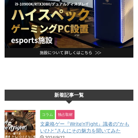
新着記事一覧
コラム
独占取材
文豪格ゲー『Write’n’Fight』識者の”かも
いひと”さんにその魅力を聞いてみた
2024/9/12