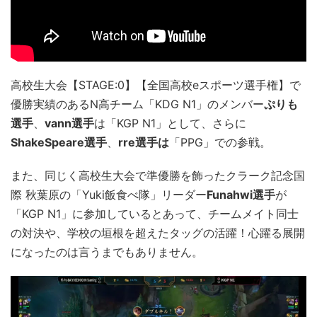
高校生大会【STAGE:0】【全国高校eスポーツ選手権】で
優勝実績のあるN高チーム「KDG N1」のメンバー
ぷりも
選手
、
vann選手
は「KGP N1」として、さらに
ShakeSpeare選手
、
rre選手は
「PPG」での参戦。
また、同じく高校生大会で準優勝を飾ったクラーク記念国
際 秋葉原の「Yuki飯食べ隊」リーダー
Funahwi選手
が
「KGP N1」に参加しているとあって、チームメイト同士
の対決や、学校の垣根を超えたタッグの活躍！心躍る展開
になったのは言うまでもありません。