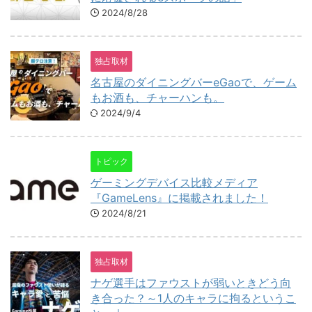
2024/8/28
独占取材
名古屋のダイニングバーeGaoで、ゲーム
もお酒も、チャーハンも。
2024/9/4
トピック
ゲーミングデバイス比較メディア
『GameLens』に掲載されました！
2024/8/21
独占取材
ナゲ選手はファウストが弱いときどう向
き合った？～1人のキャラに拘るというこ