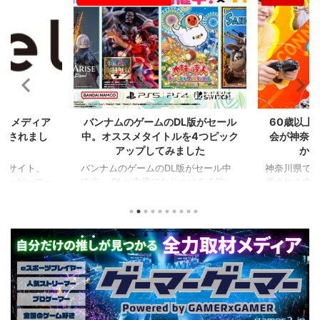
2024/8/21
2024/7/31
比較メディア
バンナムのゲームのDL版がセール
60歳以上
掲載されまし
中。オススメタイトルを4つピック
会が神奈川
アップしてみました
かの
るサイト、
バンナムのゲームのDL版がセール中
神奈川県でシ
ーマーゲーマー
です。 DLが主流になりつつある昨
催されます。
た！
今、セールするとお得感から積みゲー
県）、西日
PCに限らず家
してしまいがちな人も多いはず。とい
選（神奈川県
なハードのデ
うことで、今回は1年後、2年後に遊ん
会（神奈川
やストリーマ
でも楽しめるようなタイトルを独自に
仕様。ご当
スを紹介して
ピックアップしてみました。（類似し
も見られる
ーマーのマウ
たゲームや続編が出にくいゲーム、長
しめるイベ
かいことまで
く遊べるゲーム、定番ゲーム） 注目
す。 ちなみ
か新しいデバ
タイトル ◆『LITTLE NIGHTMARES-
ーである蝶野
新しい環境を
リトルナイトメア-１＆２セット』
なるそうで
てみたりした
(Switch） ２Dアクションホラーゲー
場しますよ。