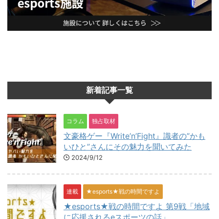
新着記事一覧
コラム
独占取材
文豪格ゲー『Write’n’Fight』識者の”かも
いひと”さんにその魅力を聞いてみた
2024/9/12
連載
★esports★戦の時間ですよ
★esports★戦の時間ですよ 第9戦「地域
に応援されるeスポーツの話」