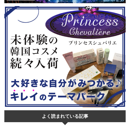
はいかがでし
ムの2作のセットです。 ◆『鉄拳8
大会参加者は
Deluxe Edition』（PS5） ...
選あり。予選
22日。本戦は
よく読まれている記事