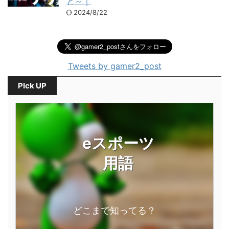
と～｜
2024/8/22
Tweets by gamer2_post
PIck UP
eスポーツ
用語
どこまで知ってる？