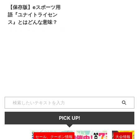
【保存版】eスポーツ用
語『ユナイトライセン
ス』とはどんな意味？
『ユナイトライセンス』とは、世
界中で愛される"ポケモン”を題材
とした大人気タイトルの
MOBA『ポケモンユナイト』の中
で使われる専門用語です。 ぜ
ひ、この機会に用語の意味を学ん
で、知識と技術を深めましょう！
（下につづく） ※本記事執筆時点
の最新バージョン(Ver.1.1.1.6)に合
わせて解説しています。 ユナイ
トライセンス 『ユナイトライセ
ンス』とは、ポケモンユナイトに
おける"ポケモンの使用権”のこ
と。 本作のランクマッチでは、
PICK UP!
ユナイトライセンスを所有してい
るポケモンしか使用することがで
きない仕様となって ...
セール、クーポン情報
大会情報