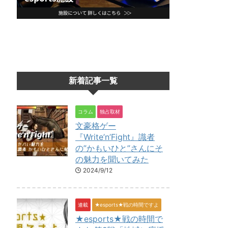
新着記事一覧
コラム
独占取材
文豪格ゲー
『Write’n’Fight』識者
の”かもいひと”さんにそ
の魅力を聞いてみた
2024/9/12
連載
★esports★戦の時間ですよ
★esports★戦の時間で