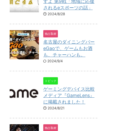
すよ 第9戦「地域に応援
されるeスポーツの話」
2024/8/28
独占取材
名古屋のダイニングバー
eGaoで、ゲームもお酒
も、チャーハンも。
2024/9/4
トピック
ゲーミングデバイス比較
メディア『GameLens』
に掲載されました！
2024/8/21
独占取材