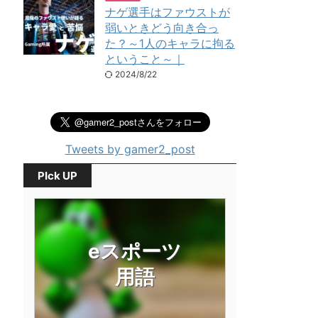
ナゲ選手はファウストが
弱いときどう向き合っ
た？～1人のキャラに拘る
ということ～｜
2024/8/22
Tweets by gamer2_post
PIck UP
eスポーツ
用語