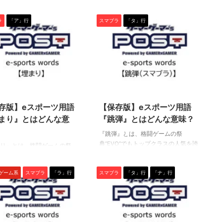
VO”でもトップクラスの人気を誇
祭典“EVO”でもトップクラスの人気を
紹介していただきました！
バンナムのゲームのDL版がセール中です。 DLが主
ポーツタイトル『大乱闘スマッ
誇るeスポーツタイトル『大乱闘スマ
PCに限らず家庭用ゲーム機を
流になりつつある昨今、セールするとお得感から
ラ
「ア」行
スマブラ
「タ」行
ラザーズSP』や、『ストリー
ッシュブラザーズSP』の中で使われ
イスや、プロゲーマーやス
みゲーしてしまいがちな人も多いはず。というこ
イター6』（スト6）や『鉄拳
る専門用語です。 ぜひ、この機会に
るデバイスを紹介していま
で、今回は1年後、2年後に遊んでも楽しめるよう
中で使われる専門用語です。
用語の意味を学んで、知識と技術を
ーのマウス感度やキー設定
タイトルを独自にピックアップしてみました。（
この機会に用語の意味を学ん
深めましょう！（下につづく） キャ
ていますよ。 何か新しい
似したゲームや続編が出にくいゲーム、長く遊べ
識と技術を深めましょう！
ラ対策 『キャラ対策』とは、相手フ
や、新しい環境を構築した
ゲーム、定番ゲーム） 注目タイトル ◆『LITTLE
つづく） 立ち回り 『立ち回
ァイターの基本となる立ち回りや、
したいときに参考にしてみ
NIGHTMARES-リトルナイトメア-１＆２セット』
は、試合が膠着状態の時に
通したい技や連携を理解すること。
2021/6/2
2021/5/31
ameLens
(Switch） ２Dアクションホラーゲームの2作のセ
当てるまでの過程」「試合運
スマブラにおいて対戦相手の使用フ
トです。 ◆『鉄拳8 Deluxe Edition』（PS5） ...
ことを指します。 人によって
ァイターを知ることは、自分の使用
存版】eスポーツ用語
【保存版】eスポーツ用語
方が変わる言葉ではあります
ファイターを知ることと同じぐらい
まり』とはどんな意
『跳弾』とはどんな意味？
距離～遠距離での行動全般を
大事。 相手ファイターが ・どんな牽
いっても良いかもしれませ
制を入れたいのか ・どんな技を通し
『跳弾』とは、格闘ゲームの祭
逆に、至近距 ...
たいの ...
典“EVO”でもトップクラスの人気を誇
り』とは、格闘ゲームの祭
るeスポーツタイトル『大乱闘スマッ
VO”でもトップクラスの人気を誇
シュブラザーズSP』の中で使われる
ポーツタイトル『大乱闘スマッ
闘ゲーム系
スマブラ
「ラ」行
スマブラ
「タ」行
「ナ」行
専門用語です。 ぜひ、この機会に用
ラザーズSP』の中で使われる
語の意味を学んで、知識と技術を深
語です。 ぜひ、この機会に用
めましょう！（下につづく） 跳弾
味を学んで、知識と技術を深
『跳弾』とは、飛び道具を防いだ
ょう！（下につづく） 埋まり
時、シールドをかすめるように当た
り』とは、状態異常のひと