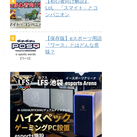
【初心者向け解説】
LoL 「スマイト」とコ
ンパニオン
【保存版】eスポーツ用語
『ワース』とはどんな意
味？