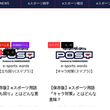
NEWS
eスポーツ雑学
eスポーツ種目
eスポー
セール、クーポン情報
闘ゲーム系
3D格闘ゲーム
スマブラ
「カ」行
ラ
「タ」行
2024/2/5
2021/5/31
存版】eスポーツ用語
【保存版】eスポーツ用語
2024/8/21
2024/7/3
ち回り』とはどんな意
『キャラ対策』とはどんな
イス比較メディア
バンナムのゲームのDL版がセール中。オ
意味？
』に掲載されました！
スメタイトルを4つピックアップしてみま
た
回り』とは、格闘ゲームの祭
『キャラ対策』とは、格闘ゲームの
イト、GameLensさん