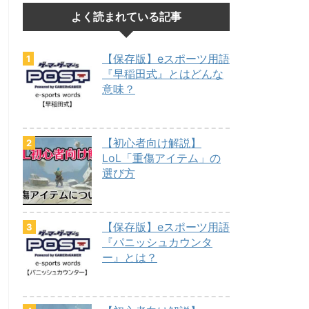
よく読まれている記事
【保存版】eスポーツ用語
『早稲田式』とはどんな
意味？
【初心者向け解説】
LoL「重傷アイテム」の
選び方
【保存版】eスポーツ用語
『パニッシュカウンタ
ー』とは？