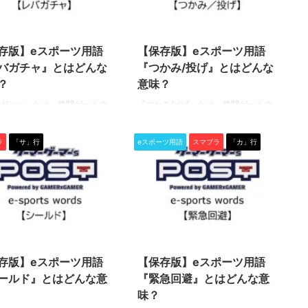
ると飛び道具の軌道が変わって斜め
まり状態になると、ファイタ
に飛んでいくこと。 同じ角度で防い
身が地面に埋まってしまい脱
2022/3/9
2021/5/31
でも必ず起こるわけでもなく、確率
まですべての行動が行えなく
はランダム。 跳弾した先に別の相手
す。 埋まり状態になるのは、
存版】eスポーツ用語
【保存版】eスポーツ用語
がいると、不運にも被弾してしまい
た技(一部ファイターの必殺ワ
バガチャ』とはどんな
『つかみ/投げ』とはどんな
ます。 『反射』とも少し似ています
げ技など)を地上で受けるこ
？
意味？
が、跳弾した飛び ...
加えて、一部アイテムやステー
クに ...
ガチャ』とは、格闘ゲームの
『つかみ/投げ』とは、格闘ゲームの
EVO”でもトップクラスの人気を
祭典“EVO”でもトップクラスの人気を
スポーツタイトル『大乱闘スマ
誇るeスポーツタイトル『大乱闘スマ
ラ
「サ」行
eスポーツ用語
スマブラ
「カ」行
ブラザーズSP』や『ストリー
ッシュブラザーズSP』の中で使われ
イターV』などの格闘ゲーム
る専門用語です。 ぜひ、この機会に
ー）の中で使われる専門用語
用語の意味を学んで、知識と技術を
 ぜひ、この機会に用語の意味
深めましょう！（下につづく） つか
で、知識と技術を深めましょ
み/投げ 『つかみ』とは、ファイター
下につづく） レバガチャ 『ス
が地上にいる時に、相手を掴んで拘
』と格闘ゲームでも共通して
束する防御不能技のこと。 そして
2021/5/31
2021/5/31
ーをガチャガチャとするこ
『投げ』とは、つかみ中に拘束中の
意味し、それを略した言葉が
相手を任意の方向に投げ飛ばす攻撃
存版】eスポーツ用語
【保存版】eスポーツ用語
ガチャ』です。 アーケードゲ
のこと。 相手ファイターが近距離に
ールド』とはどんな意
『緊急回避』とはどんな意
付けられた操作機器のレバー
いる時につかみボタン(デフォルトは
味？
ャガチャしたことに由来し、
L,Rボタン)を押すことで、相手を拘束