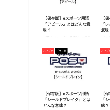
心に戦うファイターの総称。 公式用
つ。埋
語ではないので明確な基準はありま
ーの半
2021/5/31
せんが、サムスやシモン、ロックマ
出する
ンなど、優秀な飛び道具を複数持つ
なりま
【保存版】eスポーツ用語
【保
ファイターが弾キャラと呼ばれるこ
対応し
『アピール』とはどんな意
『レ
とが多いです。 これらのファイター
ザ、投
味？
意味
と戦う際は、どうしても「飛び道具
と。 
をどう対処 ...
ジギミッ
『アピール』とは、格闘ゲームの祭
『レバ
典“EVO”でもトップクラスの人気を誇
祭典“
るeスポーツタイトル『大乱闘スマッ
誇るe
スマブラ
「サ」行
スマブ
シュブラザーズSP』の中で使われる
ッシュ
専門用語です。 ぜひ、この機会に用
トファ
語の意味を学んで、知識を深めまし
（格ゲ
ょう！（下につづく） アピール 『ア
です。
ピール』とは、ファイター固有の挑
を学ん
発行動のこと。 やり方は、地上でア
う！（
ピールボタン(デフォルトでは十字キ
マブラ
2021/5/31
ー)を押すだけ。 どのファイターも3
「レバ
つのアピールを持っていて、押した
と」を
【保存版】eスポーツ用語
【保
十字キーの方向によってアピールの
『レバ
『シールドブレイク』とは
『シ
内容が変わります。 基本的にはどの
ームに
どんな意味？
味？
アピールも相手に隙を晒すだけです
をガチ