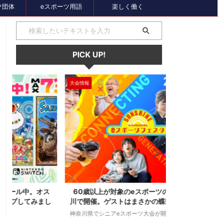
ツ団体
eスポーツ用語
楽しく働く
PICK UP!
大会情報
セール、クーポン
1
2024/7/31
ス
60歳以上が対象のeスポーツの大会が神奈
セガのサマー
し
川で開催。ゲストはまさかの蝶野正洋！！！
オーバーロー
神奈川県でシニアeスポーツ大会が開催されます。