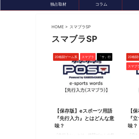
独占取材
コラム
HOME
>
スマブラSP
スマブラSP
イベント情報
セール、クーポン情報
トピック
2D格闘ゲーム系
スマブラ
「サ」行
2D格
スマブ
2024/4/15
【保存版】eスポーツ用語
【保
2024/7/26
『先行入力』とはどんな意
『立
『ルンファク』展が8/4(日)まで開催中！ゲ
ゲーミングデバ
味？
味？
ームDL版も7月末まで最大50％OFFセール
『GameLens
中です
『先行入力』とは、格闘ゲームの祭
『立ち
様々なデバイスを紹介するサ