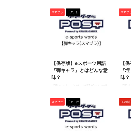
典“EVO”でもトップクラスの人気を誇
典“E
『牧場物語』から派生した人気シリーズ『ルーンフ
にてゲーマーゲーマーを
るeスポーツタイトル『大乱闘スマッ
るeス
ァクトリー』の展覧会が開催中です。 期間は
GameLensさんでは、
スマブラ
「タ」行
スマブ
シュブラザーズSP』や格闘ゲーム
シュブ
7/26(金)～8/4(日)の10日間のみなので、ファンの方
含む様々なハードのデバ
『ストリートファイター6』（スト
トファ
はお見逃しなく！繊細なタッチで描かれた魅力的な
トリーマーが使用してい
6）など、主に対戦格闘ゲームの中で
８』の
キャラクターのグッズを手に入れる貴重なチャンス
す。加えて、プロゲーマ
使われる専門用語です。 ぜひ、この
ぜひ、
ですよ。 ゲームのDL版も7月末までセール中なの
など細かいことまで網羅し
機会に用語の意味を学んで、知識と
で、知
で、イラストを見て気になった人はこの機会にプレ
デバイスを検討するとき
技術を深めましょう！（下につづ
（下に
イしてみてください！ （以下、リリース内容をその
り、設定を試してみたり
く） 先行入力 『先行入力』とは、あ
り』と
2021/5/31
まま掲載しています） 大人気ゲーム『ルーンファク
てはいかがでしょうか。 ▼G
らゆるコマンドの入力受付時間の幅
「技を
トリー』の魅力を感じる！「ルーンファクトリー展/
https://mediator- ...
（受付猶予時間）を利用して、次の
び」の
崎美奈子 WORKS」が有楽町 ...
【保存版】eスポーツ用語
【保
コマンドを他のアクション中もしく
とらえ
『弾キャラ』とはどんな意
『埋
はその前にあらかじめ入力しておく
が、中
味？
味？
テクニックやシステムのこと。 先行
指すと
入力を仕込んで ...
ん。（
『弾キャラ』とは、格闘ゲームの祭
『埋ま
典“EVO”でもトップクラスの人気を誇
典“E
るeスポーツタイトル『大乱闘スマッ
るeス
スマブラ
「ア」行
2D格
シュブラザーズSP』の中で使われる
シュブ
専門用語です。 ぜひ、この機会に用
専門用
語の意味を学んで、知識と技術を深
語の意
めましょう！（下につづく） 弾キャ
めまし
ラ 『弾キャラ』とは、飛び道具を中
『埋ま