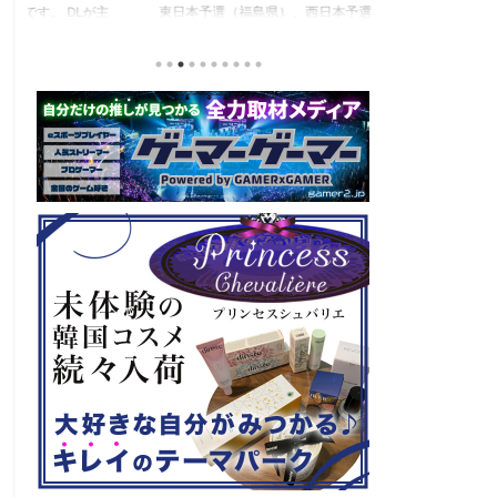
東日本予選（福島県）、西日本予選（大阪府）、関
セガの最新作、
積
東予選（神奈川県）の優勝者3名が決勝大会（神奈
注目なのが初の
と
川県）に進出するという本格仕様。ご当地キャラク
ロード』。本作
な
ターによる対戦も見られるとのことなので、家族で
らの評価が高く
類
楽しめるイベントになっているようです。 ちなみ
麗なグラフィッ
る
に、ゲストのプロレスラーである蝶野正洋さんは今
売されたばかり
年60歳になるそうです。トークセッションに登場し
す！ 「セガ 
ますよ。 この記事のポイント ・大会参加者は60歳
ーロード』登場
ッ
以上 ・3地区で予選あり。予選は8月24日、25日と9
ロード』もセー
月22日。本戦は9月22日（事前エ ...
PlayStatio
て販売中の一部Pla 