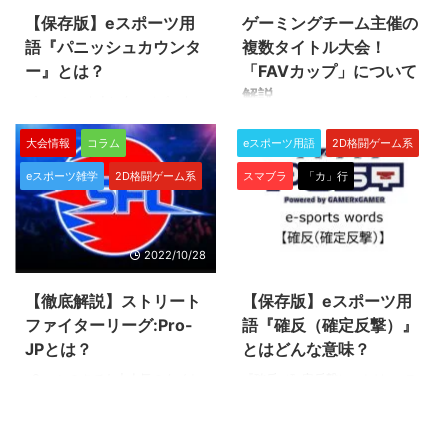
【保存版】eスポーツ用
ゲーミングチーム主催の
語『パニッシュカウンタ
複数タイトル大会！
ー』とは？
「FAVカップ」について
解説
パニッシュカウンター（パニカ
ン）とは？ パニッシュカウンタ
国内のゲーミングチーム・FAV
ー（略してパニカン）とは、２０
大会情報
コラム
eスポーツ用語
2D格闘ゲーム系
gaming(ファブゲーミング)をご存
２３年６月２日発売の新作格闘ゲ
知ですか？ 今回紹介する「FAVカ
eスポーツ雑学
2D格闘ゲーム系
スマブラ
「カ」行
ーム、ストリートファイター６
ップ」はFAV gamingが主催するe
（スト6）にて実装される新シス
スポーツの大会となります。
テムです。 パニッシュカウンタ
2022年度の対象タイトルはこち
ーをシンプルに説明すれば、相手
ら。 ・ストリートファイター
2022/10/28
2022/6/30
の攻撃の隙に攻撃を上手く当てる
V(スト5) ・レインボーシックス
と発生する特殊なボーナスです！
シージ(シージ) ・クラッシュロワ
【徹底解説】ストリート
【保存版】eスポーツ用
パニッシュカウンターの仕組み
イヤル(クラロワ) 上記3タイトル
パニッシュカウンターは、相手の
ファイターリーグ:Pro-
語『確反（確定反撃）』
の有名プレイヤー・チームが多数
攻撃動作の終わり際に生じる無防
参加し、とても盛り上がりまし
JPとは？
とはどんな意味？
備な時間（＝硬直中、後隙）に攻
た！ 本大会について興味のある
eSportsの中でも大人気のタイト
『確反（確定反撃）』とは、eス
撃を当てることで発動します。
方は、ぜひ読んでみてください
ルの1つに数えられるのが『スト
ポーツの人気タイトル（種目）の
また、ドライブパリィ動作中に投
ね。 「FAVカップ」とは？ 歴代
リートファイターVチャンピオン
一つ『ストリートファイターV』
げをヒットさせても発動します。
の開催結果やルールを紹介 ...
エディション』 そのストリート
や『鉄拳』『スマッシュブラザー
...