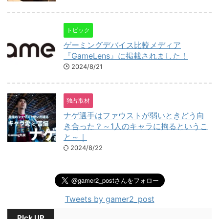
トピック
ゲーミングデバイス比較メディア
『GameLens』に掲載されました！
2024/8/21
独占取材
ナゲ選手はファウストが弱いときどう向
き合った？～1人のキャラに拘るというこ
と～｜
2024/8/22
Tweets by gamer2_post
PIck UP