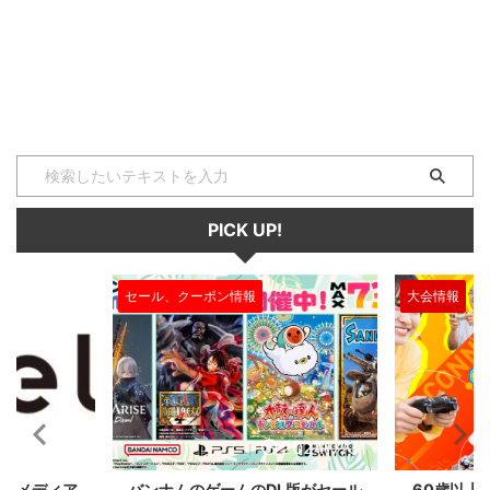
ファイターシリーズで活躍するプ
ズ』など、主に格闘ゲームで使わ
ロプレイヤー達がチームを組んで
れる専門用語です。 『確反（確
リーグ戦を行い、日本一のチーム
定反撃）』とは 『確反』とは
を決めるストリートファイターリ
『確定反撃』の略で、相手の攻撃
ーグ（SFL / 読み：エスエフエル)
をガードした後の隙に、確定して
についてご紹介していきます！
ヒットさせられる攻撃のことを指
SFLとはどんな大会？ ストリート
します。 確反の仕組み 格闘ゲー
ファイターリーグ（SFL)とは、
ムでは、相手の攻撃をガードをす
カプコンから発売されている『ス
るとその時点でヒット判定が消
トリートファイターVチャンピオ
え、両方のキャラに硬直（動けな
PICK UP!
ンエディション』のチームリーグ
い時間）が発生します。 この硬
戦で、日本一の座をかけて戦 ...
直が起きている間に、相手の硬直
が解けるよりも早く、技を繰り出
情報
大会情報
セー
し ...
2024/7/31
2024/7/31
ムのDL版がセール
60歳以上が対象のeスポーツの大
セ