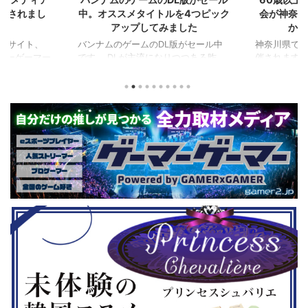
イトルを4つピック
会が神奈川で開催。ゲストはまさ
『
してみました
かの蝶野正洋！！！
『ペ
のDL版がセール中
神奈川県でシニアeスポーツ大会が開
流になりつつある昨
催されます。 東日本予選（福島
セガ
とお得感から積みゲー
県）、西日本予選（大阪府）、関東予
中で
な人も多いはず。とい
選（神奈川県）の優勝者3名が決勝大
とな
1年後、2年後に遊ん
会（神奈川県）に進出するという本格
ド』
うなタイトルを独自に
仕様。ご当地キャラクターによる対戦
ファ
てみました。（類似し
も見られるとのことなので、家族で楽
や編
が出にくいゲーム、長
しめるイベントになっているようで
クな
定番ゲーム） 注目
す。 ちなみに、ゲストのプロレスラ
売さ
LE NIGHTMARES-
ーである蝶野正洋さんは今年60歳に
要チ
-１＆２セット』
なるそうです。トークセッションに登
ル」
２Dアクションホラーゲー
場しますよ。 この記事のポイント ・
登場
です。 ◆『鉄拳8
大会参加者は60歳以上 ・3地区で予
リロ
』（PS5） ...
選あり。予選は8月24日、25日と9月
は、P
22日。本戦は9月22日（事前エ ...
ンド
...