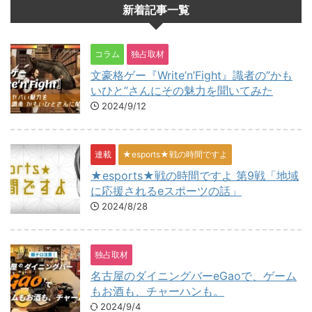
新着記事一覧
コラム
独占取材
文豪格ゲー『Write’n’Fight』識者の”かも
いひと”さんにその魅力を聞いてみた
2024/9/12
連載
★esports★戦の時間ですよ
★esports★戦の時間ですよ 第9戦「地域
に応援されるeスポーツの話」
2024/8/28
独占取材
名古屋のダイニングバーeGaoで、ゲーム
もお酒も、チャーハンも。
2024/9/4