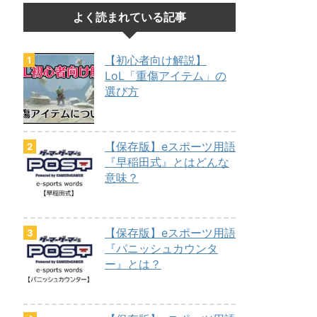
よく読まれている記事
【初心者向け解説】
LoL「重傷アイテム」の
選び方
【保存版】eスポーツ用語
『早稲田式』とはどんな
意味？
【保存版】eスポーツ用語
『パニッシュカウンタ
ー』とは？