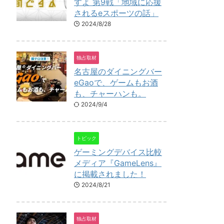
すよ 第9戦「地域に応援
されるeスポーツの話」
2024/8/28
独占取材
名古屋のダイニングバー
eGaoで、ゲームもお酒
も、チャーハンも。
2024/9/4
トピック
ゲーミングデバイス比較
メディア『GameLens』
に掲載されました！
2024/8/21
独占取材