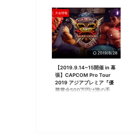
格闘ゲ
ライブとは、２０２３年６月２日発
『牧場物語』から派生した人気シリーズ『ルーンフ
にてゲーマーゲーマーを
６（略
売の新作格闘ゲーム、ストリートフ
ァクトリー』の展覧会が開催中です。 期間は
GameLensさんでは、
大会情報
システ
ァイター６（略称スト６）にて実装
7/26(金)～8/4(日)の10日間のみなので、ファンの方
含む様々なハードのデバ
の武道
された新システムです。「OD」と略
はお見逃しなく！繊細なタッチで描かれた魅力的な
トリーマーが使用してい
「受け
され、口頭でも「オーディー」とそ
キャラクターのグッズを手に入れる貴重なチャンス
す。加えて、プロゲーマ
のです
のまま言うことも多いのですよ。 端
ですよ。 ゲームのDL版も7月末までセール中なの
など細かいことまで網羅し
ライブ
的に説明すれば、必殺技をパワーア
で、イラストを見て気になった人はこの機会にプレ
デバイスを検討するとき
中キッ
ップさせて放つ強化版の必殺技のこ
イしてみてください！ （以下、リリース内容をその
り、設定を試してみたり
ままボ
とです！！ オーバードライブの仕組
2019/8/28
まま掲載しています） 大人気ゲーム『ルーンファク
てはいかがでしょうか。 ▼G
を発揮
み オーバードライブは、必殺技のコ
トリー』の魅力を感じる！「ルーンファクトリー展/
https://mediator- ...
押して
マンドをボタン２つ同時押ししつ
崎美奈子 WORKS」が有楽町 ...
【2019.9.14~15開催 in 幕
るポー
つ、ドライブゲージを２つ消費する
張】CAPCOM Pro Tour
を全て
ことで使える強力な必殺技です。 た
2019 アジアプレミア『優
す！ま
とえば、ルークの必殺技、サンドブ
勝賞金500万円は誰の手
ラストのオーバードラ ...
に!?』
CAPCOM Pro Tour 2019のスーパープ
レミア大会『アジアプレミア』に世
界中の強者が集まります！ ストリー
トファイターＶ arcade
edition（capcom）の手に汗握るバ
トル…最強は果たして誰なのか！？