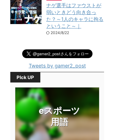
ナゲ選手はファウストが
弱いときどう向き合っ
た？～1人のキャラに拘る
ということ～｜
2024/8/22
Tweets by gamer2_post
PIck UP
eスポーツ
用語