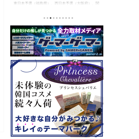
東日本予選（福島県）、西日本予選（大阪府）、関
セガの最新作、
積
東予選（神奈川県）の優勝者3名が決勝大会（神奈
注目なのが初の
と
川県）に進出するという本格仕様。ご当地キャラク
ロード』。本作
な
ターによる対戦も見られるとのことなので、家族で
らの評価が高く
類
楽しめるイベントになっているようです。 ちなみ
麗なグラフィッ
る
に、ゲストのプロレスラーである蝶野正洋さんは今
売されたばかり
年60歳になるそうです。トークセッションに登場し
す！ 「セガ 
ますよ。 この記事のポイント ・大会参加者は60歳
ーロード』登場
ッ
以上 ・3地区で予選あり。予選は8月24日、25日と9
ロード』もセー
月22日。本戦は9月22日（事前エ ...
PlayStatio
て販売中の一部Pla 