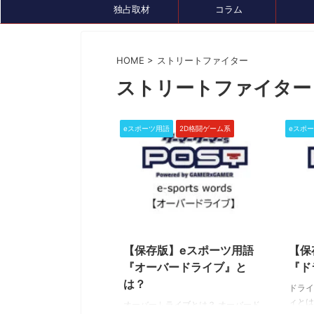
独占取材
コラム
HOME
>
ストリートファイター
ストリートファイター
イベント情報
セール、クーポン情報
トピック
eスポーツ用語
2D格闘ゲーム系
eスポ
2024/2/25
【保存版】eスポーツ用語
【保
2024/7/26
『オーバードライブ』と
『ド
『ルンファク』展が8/4(日)まで開催中！ゲ
ゲーミングデバ
は？
ドライ
ームDL版も7月末まで最大50％OFFセール
『GameLens
ィとは
中です
オーバードライブとは？ オーバード
様々なデバイスを紹介するサ