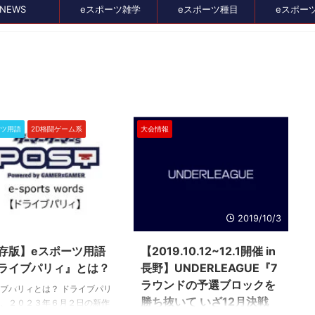
NEWS
eスポーツ雑学
eスポーツ種目
eスポー
セール、クーポン情報
ーツ用語
2D格闘ゲーム系
大会情報
2024/2/25
2019/10/3
存版】eスポーツ用語
【2019.10.12~12.1開催 in
2024/8/21
2024/7/3
ライブパリィ』とは？
長野】UNDERLEAGUE『7
イス比較メディア
バンナムのゲームのDL版がセール中。オ
ラウンドの予選ブロックを
ブパリィとは？ ドライブパリ
』に掲載されました！
スメタイトルを4つピックアップしてみま
勝ち抜いて いざ12月決戦
、２０２３年６月２日の新作
た
イト、GameLensさん