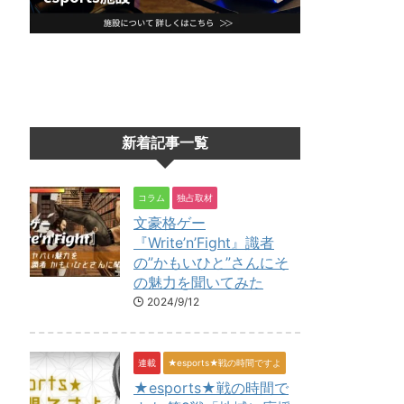
新着記事一覧
コラム
独占取材
文豪格ゲー
『Write’n’Fight』識者
の”かもいひと”さんにそ
の魅力を聞いてみた
2024/9/12
連載
★esports★戦の時間ですよ
★esports★戦の時間で