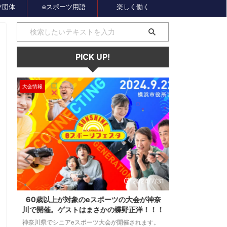
ツ団体
eスポーツ用語
楽しく働く
PICK UP!
大会情報
セール、クーポン
1
2024/7/31
ス
60歳以上が対象のeスポーツの大会が神奈
セガのサマー
し
川で開催。ゲストはまさかの蝶野正洋！！！
オーバーロー
神奈川県でシニアeスポーツ大会が開催されます。