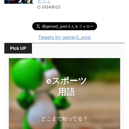
と～｜
2024/8/22
Tweets by gamer2_post
PIck UP
eスポーツ
用語
どこまで知ってる？