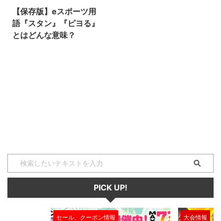
【保存版】eスポーツ用
語『スタン』『ピヨる』
とはどんな意味？
『スタン』『ピヨる』とはeスポ
ーツの人気タイトル（種目）の一
つ『ストリートファイターV』な
どの格闘ゲームで使われる専門用
語です。 一定時間以内にダメー
ジを受け続けることが原因で、キ
ャラが無防備になることを意味し
ます！ スタン・ピヨるとは 格闘
ゲームにおける『スタン』とは、
一定時間以内にダメージを受け続
けてしまうことで、キャラが気絶
し無防備になることです！ 動詞
の場合は「スタンする」と言い、
『ピヨる』とも言いますよ！加え
PICK UP!
てスタンまであと一撃、ワンコン
ボという状態のことを「ピヨリー
チ」（ピヨり＋リーチ）と言っ ...
セール、クーポン情報
大会情報