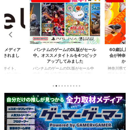
2024/8/21
2024/7/31
比較メディア
バンナムのゲームのDL版がセール
60歳以上
掲載されまし
中。オススメタイトルを4つピック
会が神奈川
アップしてみました
かの
るサイト、
バンナムのゲームのDL版がセール中
神奈川県でシ
ーマーゲーマー
です。 DLが主流になりつつある昨
催されます。
た！
今、セールするとお得感から積みゲー
県）、西日
PCに限らず家
してしまいがちな人も多いはず。とい
選（神奈川県
なハードのデ
うことで、今回は1年後、2年後に遊ん
会（神奈川
やストリーマ
でも楽しめるようなタイトルを独自に
仕様。ご当
スを紹介して
ピックアップしてみました。（類似し
も見られる
ーマーのマウ
たゲームや続編が出にくいゲーム、長
しめるイベ
かいことまで
く遊べるゲーム、定番ゲーム） 注目
す。 ちなみ
か新しいデバ
タイトル ◆『LITTLE NIGHTMARES-
ーである蝶野
新しい環境を
リトルナイトメア-１＆２セット』
なるそうで
てみたりした
(Switch） ２Dアクションホラーゲー
場しますよ。