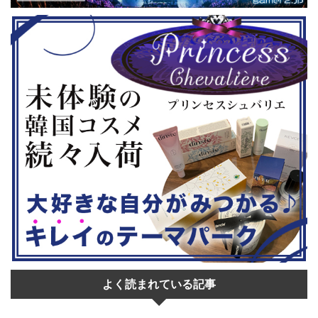
はいかがでし
ムの2作のセットです。 ◆『鉄拳8
大会参加者は
Deluxe Edition』（PS5） ...
選あり。予選
22日。本戦は
よく読まれている記事