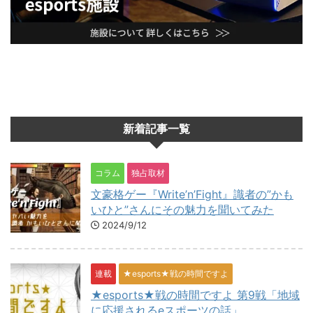
新着記事一覧
コラム
独占取材
文豪格ゲー『Write’n’Fight』識者の”かも
いひと”さんにその魅力を聞いてみた
2024/9/12
連載
★esports★戦の時間ですよ
★esports★戦の時間ですよ 第9戦「地域
に応援されるeスポーツの話」