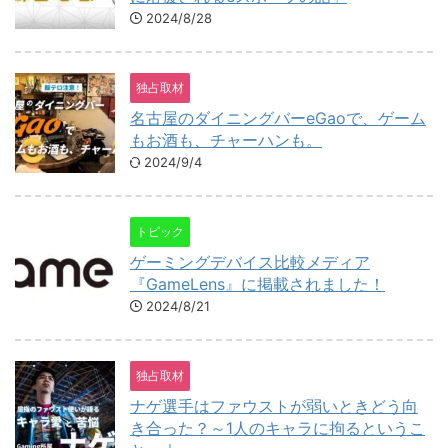
2024/8/28
独占取材
名古屋のダイニングバーeGaoで、ゲーム
もお酒も、チャーハンも。
2024/9/4
トピック
ゲーミングデバイス比較メディア
『GameLens』に掲載されました！
2024/8/21
独占取材
ナゲ選手はファウストが弱いときどう向
き合った？～1人のキャラに拘るというこ