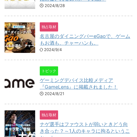
2024/8/28
独占取材
名古屋のダイニングバーeGaoで、ゲーム
もお酒も、チャーハンも。
2024/9/4
トピック
ゲーミングデバイス比較メディア
『GameLens』に掲載されました！
2024/8/21
独占取材
ナゲ選手はファウストが弱いときどう向
き合った？～1人のキャラに拘るというこ