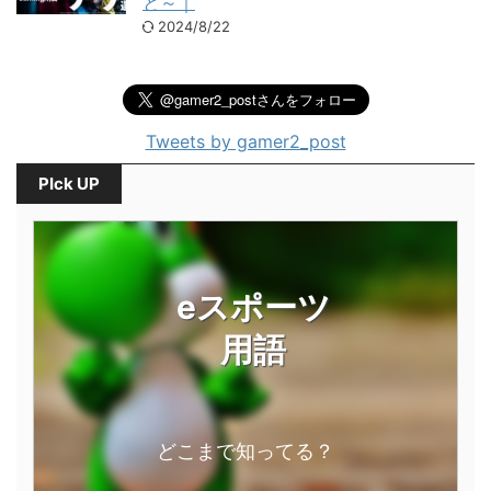
と～｜
2024/8/22
Tweets by gamer2_post
PIck UP
eスポーツ
用語
どこまで知ってる？