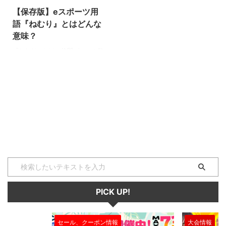
【保存版】eスポーツ用
語『ねむり』とはどんな
意味？
『ねむり』とは、格闘ゲームの祭
典“EVO”でもトップクラスの人気
を誇るeスポーツタイトル『大乱
闘スマッシュブラザーズSP』の
中で使われる専門用語です。 ぜ
ひ、この機会に用語の意味を学ん
で、知識と技術を深めましょう！
（下につづく） ねむり 『ねむ
り』とは、状態異常のひとつ。対
応した技を受けると、ファイター
がすやすや眠ってしまいます。
眠ってしまうと、すべての行動を
受け付けなくなってしまうので大
ピンチ！ 解除する(起きる)には、
PICK UP!
・時間経過 ・攻撃をうける ・空
中に飛び出る のいずれかが行わ
れる必要があります ...
大会情報
セール、クー