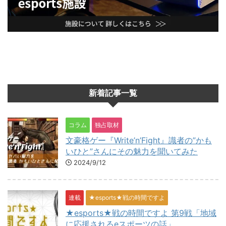
新着記事一覧
コラム
独占取材
文豪格ゲー『Write’n’Fight』識者の”かも
いひと”さんにその魅力を聞いてみた
2024/9/12
連載
★esports★戦の時間ですよ
★esports★戦の時間ですよ 第9戦「地域
に応援されるeスポーツの話」