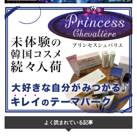
◆『鉄拳8
大会参加者は60歳以上 ・3地区で予
リロード』も
...
選あり。予選は8月24日、25日と9月
は、PlaySta
22日。本戦は9月22日（事前エ ...
ンドーeショ
...
よく読まれている記事