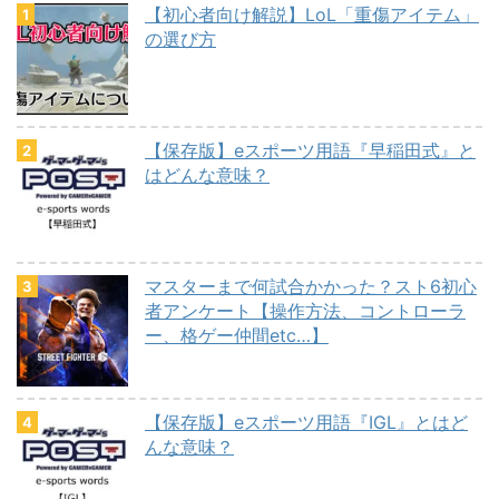
【初心者向け解説】LoL「重傷アイテム」
の選び方
【保存版】eスポーツ用語『早稲田式』と
はどんな意味？
マスターまで何試合かかった？スト6初心
者アンケート【操作方法、コントローラ
ー、格ゲー仲間etc…】
【保存版】eスポーツ用語『IGL』とはど
んな意味？