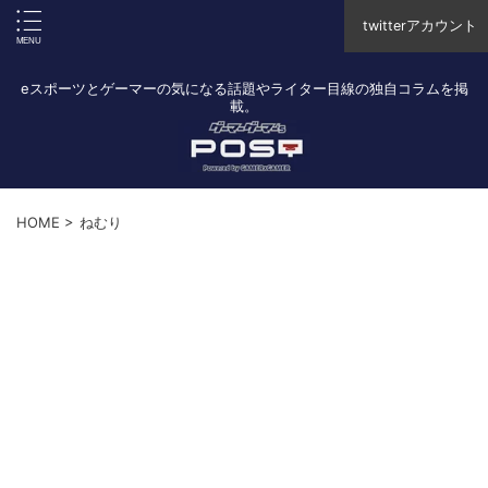
twitterアカウント
eスポーツとゲーマーの気になる話題やライター目線の独自コラムを掲
載。
HOME
>
ねむり