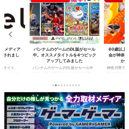
2024/7/31
2024/7/31
L版がセール
60歳以上が対象のeスポーツの大
セガのサ
を4つピック
会が神奈川で開催。ゲストはまさ
『ユニコ
ました
かの蝶野正洋！！！
『ペルソナ
版がセール中
神奈川県でシニアeスポーツ大会が開
つつある昨
催されます。 東日本予選（福島
セガの最新作
から積みゲー
県）、西日本予選（大阪府）、関東予
中です。 特
いはず。とい
選（神奈川県）の優勝者3名が決勝大
となる『ユ
、2年後に遊ん
会（神奈川県）に進出するという本格
ド』。本作
トルを独自に
仕様。ご当地キャラクターによる対戦
ファンから
た。（類似し
も見られるとのことなので、家族で楽
や編成や育
いゲーム、長
しめるイベントになっているようで
クなどが話題
ーム） 注目
す。 ちなみに、ゲストのプロレスラ
売されたば
GHTMARES-
ーである蝶野正洋さんは今年60歳に
要チェックで
２セット』
なるそうです。トークセッションに登
ル」に『ユ
ョンホラーゲー
場しますよ。 この記事のポイント ・
登場！『龍