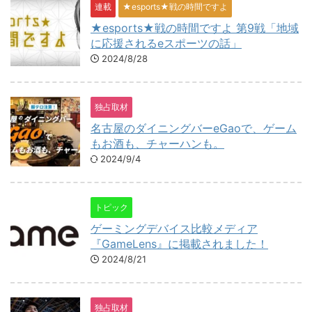
連載
★esports★戦の時間ですよ
★esports★戦の時間ですよ 第9戦「地域
に応援されるeスポーツの話」
2024/8/28
独占取材
名古屋のダイニングバーeGaoで、ゲーム
もお酒も、チャーハンも。
2024/9/4
トピック
ゲーミングデバイス比較メディア
『GameLens』に掲載されました！
2024/8/21
独占取材