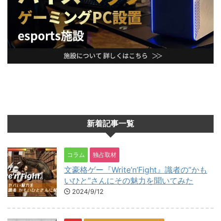
新着記事一覧
コラム
独占取材
文豪格ゲー『Write’n’Fight』識者の”かも
いひと”さんにその魅力を聞いてみた
2024/9/12