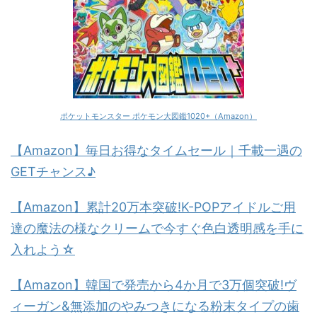
ポケットモンスター ポケモン大図鑑1020+（Amazon）
【Amazon】毎日お得なタイムセール｜千載一遇の
GETチャンス♪
【Amazon】累計20万本突破!K-POPアイドルご用
達の魔法の様なクリームで今すぐ色白透明感を手に
入れよう☆
【Amazon】韓国で発売から4か月で3万個突破!ヴ
ィーガン&無添加のやみつきになる粉末タイプの歯