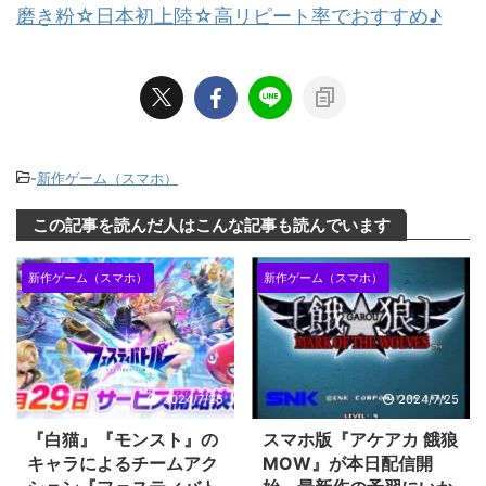
磨き粉☆日本初上陸☆高リピート率でおすすめ♪
-
新作ゲーム（スマホ）
この記事を読んだ人はこんな記事も読んでいます
新作ゲーム（スマホ）
新作ゲーム（スマホ）
2024/7/25
2024/7/25
『白猫』『モンスト』の
スマホ版『アケアカ 餓狼
キャラによるチームアク
MOW』が本日配信開