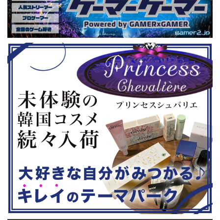
ーム） 注目
す。 ちなみに、ゲストのプロレスラ
売されたば
GHTMARES-
ーである蝶野正洋さんは今年60歳に
要チェックで
２セット』
なるそうです。トークセッションに登
ル」に『ユ
ョンホラーゲー
場しますよ。 この記事のポイント ・
登場！『龍
◆『鉄拳8
大会参加者は60歳以上 ・3地区で予
リロード』も
...
選あり。予選は8月24日、25日と9月
は、PlaySta
22日。本戦は9月22日（事前エ ...
ンドーeショ
...