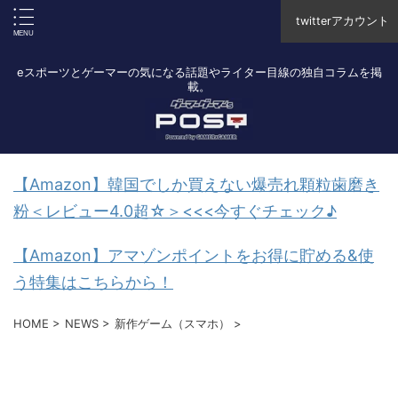
twitterアカウント
eスポーツとゲーマーの気になる話題やライター目線の独自コラムを掲
載。
【Amazon】韓国でしか買えない爆売れ顆粒歯磨き
粉＜レビュー4.0超☆＞<<<今すぐチェック♪
【Amazon】アマゾンポイントをお得に貯める&使
う特集はこちらから！
HOME
>
NEWS
>
新作ゲーム（スマホ）
>