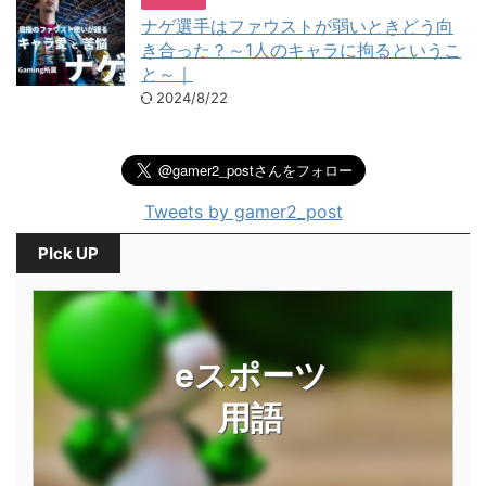
ナゲ選手はファウストが弱いときどう向
き合った？～1人のキャラに拘るというこ
と～｜
2024/8/22
Tweets by gamer2_post
PIck UP
eスポーツ
用語