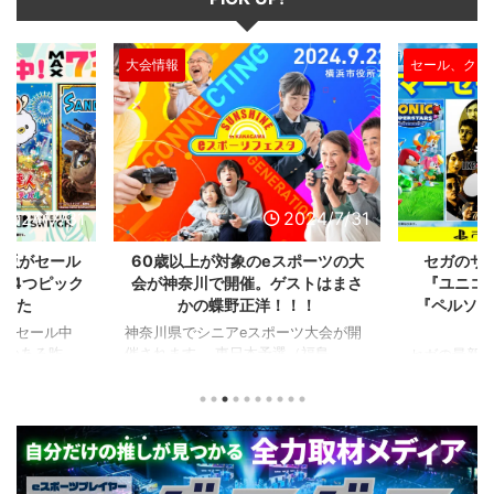
大会情報
セール、クー
2024/7/31
2024/7/31
L版がセール
60歳以上が対象のeスポーツの大
セガのサ
を4つピック
会が神奈川で開催。ゲストはまさ
『ユニコ
ました
かの蝶野正洋！！！
『ペルソナ
版がセール中
神奈川県でシニアeスポーツ大会が開
つつある昨
催されます。 東日本予選（福島
セガの最新作
から積みゲー
県）、西日本予選（大阪府）、関東予
中です。 特
いはず。とい
選（神奈川県）の優勝者3名が決勝大
となる『ユ
、2年後に遊ん
会（神奈川県）に進出するという本格
ド』。本作
トルを独自に
仕様。ご当地キャラクターによる対戦
ファンから
た。（類似し
も見られるとのことなので、家族で楽
や編成や育
いゲーム、長
しめるイベントになっているようで
クなどが話題