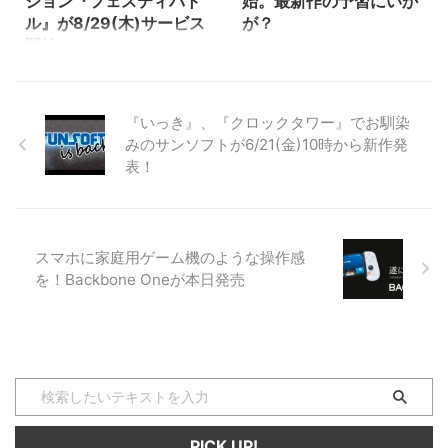
ション『フェスティバト
始。最新作の予習にいか
ル』が8/29(木)サービス
が？
開始！
新作を控えた『餓狼MOW』のア
ケアカ版がスマホで配信されまし
新作スマホゲー『フェスティバト
た。 最新作に向けてシステムや
ル』が8/29(木)にサービス開始す
キャラクターの予習にはピッタリ
ることが発表されました。 長年
『いっき』、『クロックタワー』でお馴染
ではないでしょうか。 格ゲーは
人気を誇り定番のスマホゲー『白
みのサンソフトが6/21(金)10時から新作発
対戦はもちろんですが、CPUレ
猫プロジェクト』『モンスタース
表！
ベルを上げて全クリに挑戦するの
トライク』のキャラクターも登場
も面白いのでオススメです。ちな
する本作ですが、サクサク動くチ
みに、Bluetoothコントローラを
ームアクションということで原作
繋げば対人戦もできますよ。
未プレイでも楽しめそうです。
（以下、リリース内容をそのまま
ちなみに、コントローラー操作に
スマホに家庭用ゲーム機のような操作感
掲載しています） NEOGEOの名
も対応予定であることも発表され
を！Backbone Oneが本日発売
作・傑作タイトルがスマートフォ
ています。タッチ操作が苦手な人
ンで楽しめるiOS /Android版「ア
でも安心ですよ～。 （以下、リ
ケアカNEOGEO」シリーズ第92
リース内容をそのまま掲載してい
弾、『餓狼 MotW アケアカNE ...
ます） スマホ向け新作ゲーム
『フェスティバトル』8月29日
（木）にサービス開始決定！ ...
PICK UP!