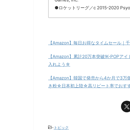
●ロケットリーグ／c 2015-2020 Psyonix In
【Amazon】毎日お得なタイムセール｜千
【Amazon】累計20万本突破!K-PO
入れよう☆
【Amazon】韓国で発売から4か月で3
き粉☆日本初上陸☆高リピート率でおす
-
トピック