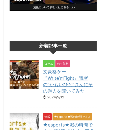
新着記事一覧
コラム
独占取材
文豪格ゲー
『Write’n’Fight』識者
の”かもいひと”さんにそ
の魅力を聞いてみた
2024/9/12
連載
★esports★戦の時間ですよ
★esports★戦の時間で