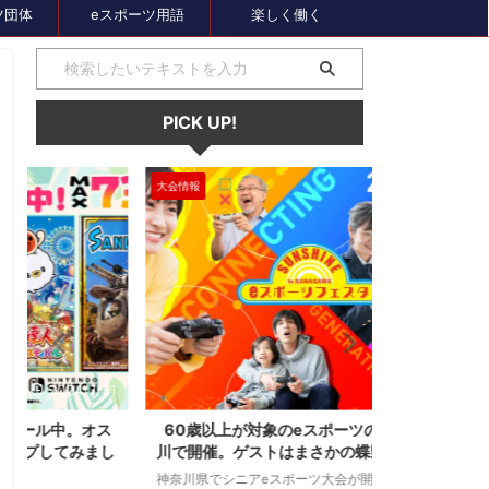
ツ団体
eスポーツ用語
楽しく働く
PICK UP!
大会情報
セール、クーポン
1
2024/7/31
ス
60歳以上が対象のeスポーツの大会が神奈
セガのサマー
し
川で開催。ゲストはまさかの蝶野正洋！！！
オーバーロー
神奈川県でシニアeスポーツ大会が開催されます。