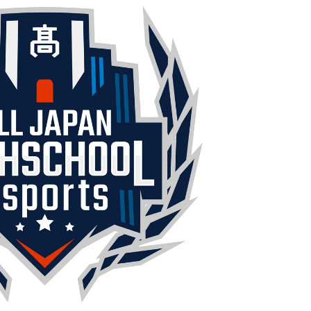
紹介していただきました！
バンナムのゲームのDL版がセール中です。 DLが主
PCに限らず家庭用ゲーム機を
流になりつつある昨今、セールするとお得感から
イスや、プロゲーマーやス
みゲーしてしまいがちな人も多いはず。というこ
るデバイスを紹介していま
で、今回は1年後、2年後に遊んでも楽しめるよう
ーのマウス感度やキー設定
タイトルを独自にピックアップしてみました。（
ていますよ。 何か新しい
似したゲームや続編が出にくいゲーム、長く遊べ
や、新しい環境を構築した
ゲーム、定番ゲーム） 注目タイトル ◆『LITTLE
したいときに参考にしてみ
NIGHTMARES-リトルナイトメア-１＆２セット』
ameLens
(Switch） ２Dアクションホラーゲームの2作のセ
トです。 ◆『鉄拳8 Deluxe Edition』（PS5） ...