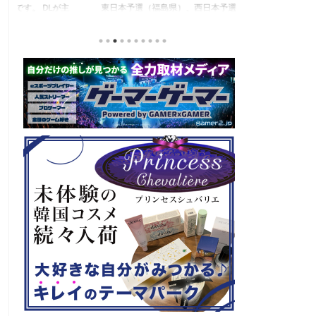
東日本予選（福島県）、西日本予選（大阪府）、関
セガの最新作、
積
東予選（神奈川県）の優勝者3名が決勝大会（神奈
注目なのが初の
と
川県）に進出するという本格仕様。ご当地キャラク
ロード』。本作
な
ターによる対戦も見られるとのことなので、家族で
らの評価が高く
類
楽しめるイベントになっているようです。 ちなみ
麗なグラフィッ
る
に、ゲストのプロレスラーである蝶野正洋さんは今
売されたばかり
年60歳になるそうです。トークセッションに登場し
す！ 「セガ 
ますよ。 この記事のポイント ・大会参加者は60歳
ーロード』登場
ッ
以上 ・3地区で予選あり。予選は8月24日、25日と9
ロード』もセー
月22日。本戦は9月22日（事前エ ...
PlayStatio
て販売中の一部Pla 