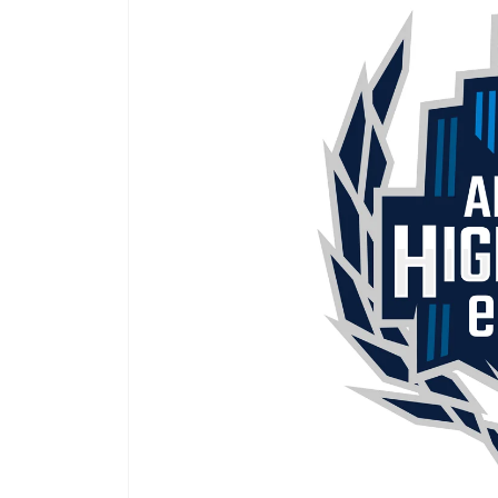
『牧場物語』から派生した人気シリーズ『ルーンフ
にてゲーマーゲーマーを
ァクトリー』の展覧会が開催中です。 期間は
GameLensさんでは、
7/26(金)～8/4(日)の10日間のみなので、ファンの方
含む様々なハードのデバ
はお見逃しなく！繊細なタッチで描かれた魅力的な
トリーマーが使用してい
キャラクターのグッズを手に入れる貴重なチャンス
す。加えて、プロゲーマ
ですよ。 ゲームのDL版も7月末までセール中なの
など細かいことまで網羅し
で、イラストを見て気になった人はこの機会にプレ
デバイスを検討するとき
イしてみてください！ （以下、リリース内容をその
り、設定を試してみたり
まま掲載しています） 大人気ゲーム『ルーンファク
てはいかがでしょうか。 ▼G
トリー』の魅力を感じる！「ルーンファクトリー展/
https://mediator- ...
崎美奈子 WORKS」が有楽町 ...