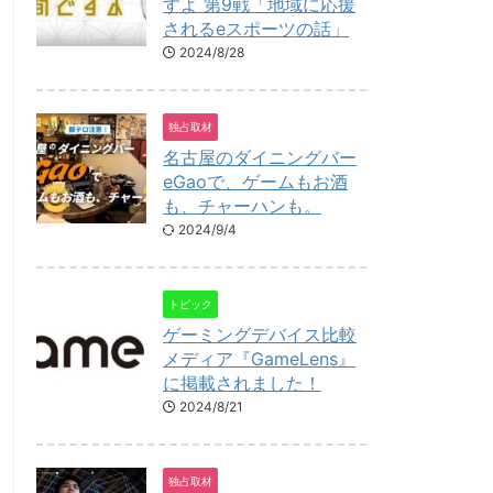
すよ 第9戦「地域に応援
されるeスポーツの話」
2024/8/28
独占取材
名古屋のダイニングバー
eGaoで、ゲームもお酒
も、チャーハンも。
2024/9/4
トピック
ゲーミングデバイス比較
メディア『GameLens』
に掲載されました！
2024/8/21
独占取材