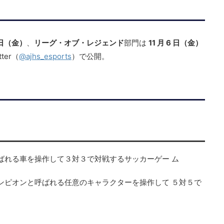
0 日（金）
、
リーグ・オブ・レジェンド
部門は
11 月 6 日（金）
ter（
@ajhs_esports
）で公開。
ばれる車を操作して３対３で対戦するサッカーゲー ム
ンピオンと呼ばれる任意のキャラクターを操作して ５対５で