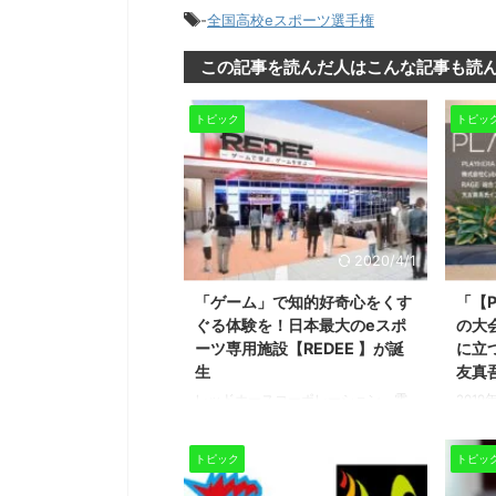
-
全国高校eスポーツ選手権
この記事を読んだ人はこんな記事も読
トピック
トピッ
2020/4/1
「ゲーム」で知的好奇心をくす
「【P
ぐる体験を！日本最大のeスポ
の大
ーツ専用施設【REDEE 】が誕
に立
生
友真
レッドホースコーポレーション、電
201
通、ウェルプレイド、Next Group
らトー
Holdingsの4社協業による日本最大の
ワンス
トピック
トピッ
ゲーム/ eスポーツ専用施設「REDEE
スポー
WORLD」れでぃーわーるどが大阪府
て国内