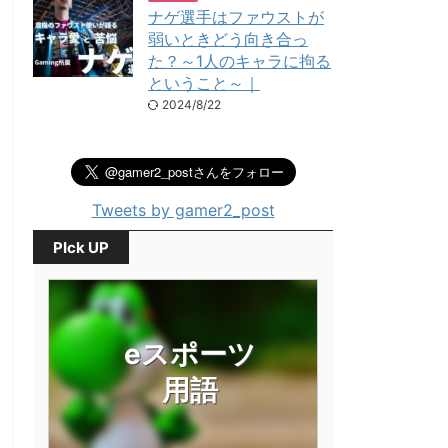
ナゲ選手はファウストが
弱いときどう向き合っ
た？～1人のキャラに拘る
ということ～｜
2024/8/22
Tweets by gamer2_post
PIck UP
eスポーツ
用語