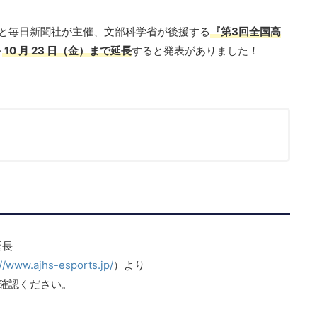
盟と毎日新聞社が主催、文部科学省が後援する
『第3回全国高
を
10 月 23 日（金）まで延長
すると発表がありました！
延長
://www.ajhs-esports.jp/
）より
確認ください。