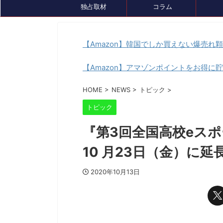
独占取材
コラム
【Amazon】韓国でしか買えない爆売れ
【Amazon】アマゾンポイントをお得に
イベント情報
セール、クーポン情報
トピック
HOME
>
NEWS
>
トピック
>
トピック
『第3回全国高校eス
10 月23日（金）に延
2020年10月13日
2024/7/26
『ルンファク』展が8/4(日)まで開催中！ゲ
ゲーミングデバ
ームDL版も7月末まで最大50％OFFセール
『GameLens
中です
様々なデバイスを紹介するサ