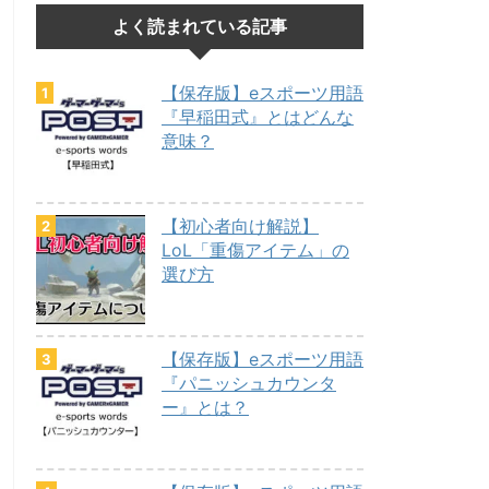
よく読まれている記事
【保存版】eスポーツ用語
『早稲田式』とはどんな
意味？
【初心者向け解説】
LoL「重傷アイテム」の
選び方
【保存版】eスポーツ用語
『パニッシュカウンタ
ー』とは？