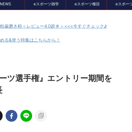
NEWS
eスポーツ雑学
eスポーツ種目
eスポー
顆粒歯磨き粉＜レビュー4.0超☆＞<<<今すぐチェック♪
貯める&使う特集はこちらから！
セール、クーポン情報
ポーツ選手権』エントリー期間を
長
2024/8/21
2024/7/3
イス比較メディア
バンナムのゲームのDL版がセール中。オ
』に掲載されました！
スメタイトルを4つピックアップしてみま
た
イト、GameLensさん