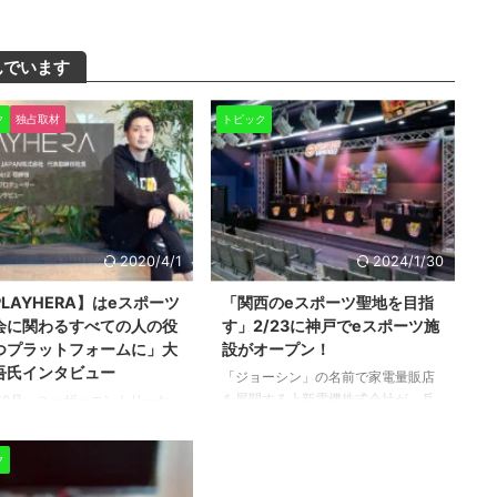
んでいます
ク
独占取材
トピック
2020/4/1
2024/1/30
LAYHERA】はeスポーツ
「関西のeスポーツ聖地を目指
会に関わるすべての人の役
す」2/23に神戸でeスポーツ施
つプラットフォームに」大
設がオープン！
吾氏インタビュー
「ジョーシン」の名前で家電量販店
を展開する上新電機株式会社が、兵
9年9月、ユーザーエントリーか
庫県神戸市でeスポーツ施設をオープ
ナメント作成、大会進行まで
ンするという情報が入ってきまし
トップで運営と管理が可能なe
ク
た。 2月23日（日）から、ジョーシ
ツ大会プラットフォームとし
ン三宮1ばん館9階に「eスポーツアリ
リリースが発表された